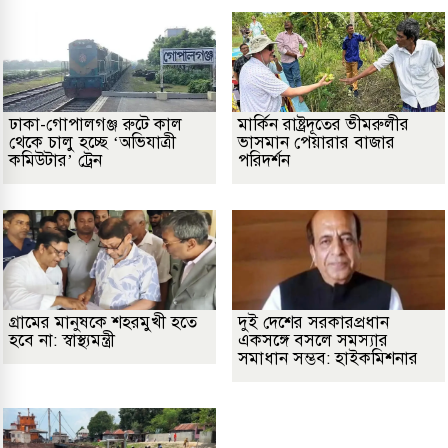
ঢাকা-গোপালগঞ্জ রুটে কাল
মার্কিন রাষ্ট্রদূতের ভীমরুলীর
থেকে চালু হচ্ছে ‘অভিযাত্রী
ভাসমান পেয়ারার বাজার
কমিউটার’ ট্রেন
পরিদর্শন
গ্রামের মানুষকে শহরমুখী হতে
দুই দেশের সরকারপ্রধান
হবে না: স্বাস্থ্যমন্ত্রী
একসঙ্গে বসলে সমস্যার
সমাধান সম্ভব: হাইকমিশনার