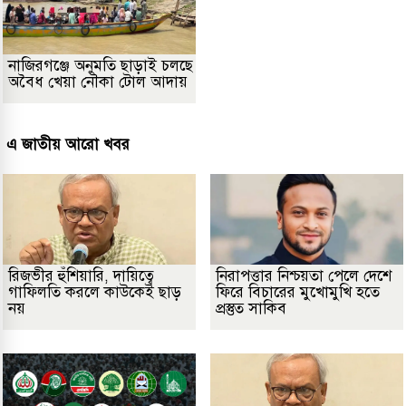
নাজিরগঞ্জে অনুমতি ছাড়াই চলছে
অবৈধ খেয়া নৌকা টোল আদায়
এ জাতীয় আরো খবর
রিজভীর হুঁশিয়ারি, দায়িত্বে
নিরাপত্তার নিশ্চয়তা পেলে দেশে
গাফিলতি করলে কাউকেই ছাড়
ফিরে বিচারের মুখোমুখি হতে
নয়
প্রস্তুত সাকিব