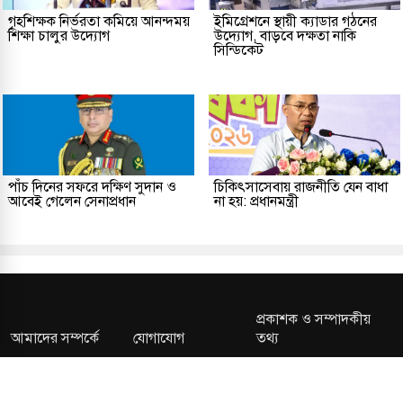
গৃহশিক্ষক নির্ভরতা কমিয়ে আনন্দময়
ইমিগ্রেশনে স্থায়ী ক্যাডার গঠনের
শিক্ষা চালুর উদ্যোগ
উদ্যোগ, বাড়বে দক্ষতা নাকি
সিন্ডিকেট
পাঁচ দিনের সফরে দক্ষিণ সুদান ও
চিকিৎসাসেবায় রাজনীতি যেন বাধা
আবেই গেলেন সেনাপ্রধান
না হয়: প্রধানমন্ত্রী
প্রকাশক ও সম্পাদকীয়
আমাদের সম্পর্কে
যোগাযোগ
তথ্য
সম্পাদকীয় নীতি
সংশোধন নীতি
গোপনীয়তা নীতি