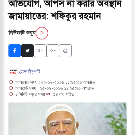
অভিযোগ, আপস না করার অবস্থান
 সরকারপ্রধান একসঙ্গে বসলে সমস্যার সমাধান সম্ভব:
জামায়াতের: শফিকুর রহমান
নিউজটি শুনুন
ে অনুমতি ছাড়াই চলছে অবৈধ খেয়া নৌকা টোল আদায়
অ+
অ-
ারের কুলাউড়া সীমান্তে বিএসএফের গুলিতে বাংলাদেশি
ডেস্ক রিপোর্ট
 দেওবন্দে ‘গঙ্গা জল’ ঢালার ঘোষণা হিন্দু রক্ষা দলের
আপলোড সময় : ২৫-০৬-২০২৬ ১১:২৫:২০ অপরাহ্ন
িরের কাছে দোয়া চাইলেন প্রধানমন্ত্রী তারেক রহমান
আপডেট সময় : ২৫-০৬-২০২৬ ১১:২৫:২০ অপরাহ্ন
১ মিনিট পড়ার সময়
৩৪ বার পঠিত
র সফরে দক্ষিণ সুদান ও আবেই গেলেন সেনাপ্রধান
টির ফ্রি ব্যবহারকারীদের জন্য মেসেজ লিমিট তুলে নিল