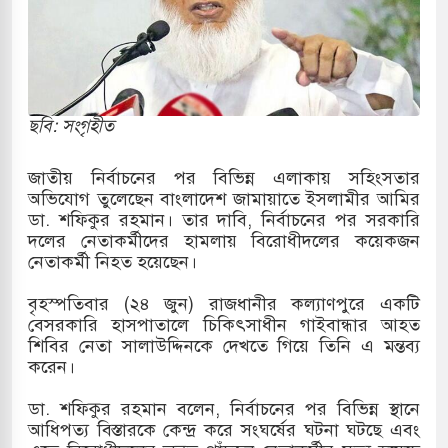
় পাকিস্তানি হাইকমিশনারের বাসভবনে আগুন, আইসিইউতে
 পরিবর্তন হয়ে আসছে ‘স্পেশাল রেসপন্স ব্যাটালিয়ন
ছবি: সংগৃহীত
জাতীয় নির্বাচনের পর বিভিন্ন এলাকায় সহিংসতার
ই বাসের মুখোমুখি সংঘর্ষে ৯ জন নিহত
অভিযোগ তুলেছেন বাংলাদেশ জামায়াতে ইসলামীর আমির
ডা. শফিকুর রহমান। তার দাবি, নির্বাচনের পর সরকারি
সচাপায় ৬ শ্রমিক নিহত, আহত ১৫
দলের নেতাকর্মীদের হামলায় বিরোধীদলের কয়েকজন
নেতাকর্মী নিহত হয়েছেন।
ে শব্দদূষণ নিয়ন্ত্রণে দেড় হাজার মসজিদ থেকে মাইক
বৃহস্পতিবার (২৪ জুন) রাজধানীর কল্যাণপুরে একটি
বেসরকারি হাসপাতালে চিকিৎসাধীন গাইবান্ধার আহত
শিবির নেতা সালাউদ্দিনকে দেখতে গিয়ে তিনি এ মন্তব্য
ে বন্দুকধারীর গুলিতে শিক্ষক নিহত, হামলাকারীর আত্মহত্যা
করেন।
লে মধ্যপ্রাচ্যে ব্ল্যাকআউটের কঠোর হুঁশিয়ারি ইরানের
ডা. শফিকুর রহমান বলেন, নির্বাচনের পর বিভিন্ন স্থানে
আধিপত্য বিস্তারকে কেন্দ্র করে সংঘর্ষের ঘটনা ঘটছে এবং
ও বিমানবন্দরের নিরাপত্তা তল্লাশিতে ছাড় দেওয়া হবে না: