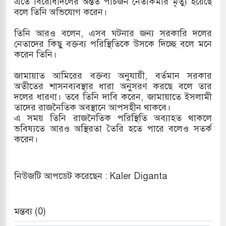
এতে বিরোধীদলের অন্তত পাঁচজন নেতাকর্মীর মৃত্যু হয়েছে
বলে তিনি অভিযোগ করেন।
তিনি আরও বলেন, এসব ঘটনার জন্য সরকারি দলের
ারাগারে দক্ষিণ কোরিয়ার বন্দি ২৫ শতাংশ বেড়েছে
নেতাদের কিছু বক্তব্য পরিস্থিতিকে উসকে দিচ্ছে বলে মনে
করেন তিনি।
জামায়াত আমিরের বক্তব্য অনুযায়ী, বর্তমান সরকার
অতীতের শাসনব্যবস্থার ধারা অনুসরণ করছে বলে তার
দলের ধারণা। তবে তিনি দাবি করেন, জামায়াতে ইসলামী
তাদের রাজনৈতিক অবস্থানে আপসহীন থাকবে।
এ সময় তিনি রাজনৈতিক পরিস্থিতি অব্যাহত থাকলে
ভবিষ্যতে আরও অস্থিরতা তৈরি হতে পারে বলেও সতর্ক
করেন।
নিউজটি আপডেট করেছেন : Kaler Diganta
মন্তব্য (0)