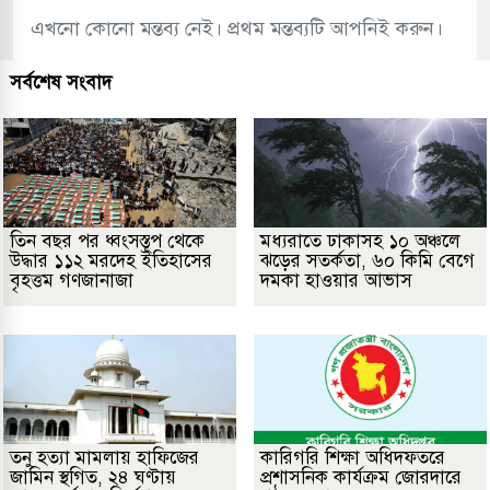
এখনো কোনো মন্তব্য নেই। প্রথম মন্তব্যটি আপনিই করুন।
সর্বশেষ সংবাদ
তিন বছর পর ধ্বংসস্তূপ থেকে
মধ্যরাতে ঢাকাসহ ১০ অঞ্চলে
উদ্ধার ১১২ মরদেহ ইতিহাসের
ঝড়ের সতর্কতা, ৬০ কিমি বেগে
বৃহত্তম গণজানাজা
দমকা হাওয়ার আভাস
তনু হত্যা মামলায় হাফিজের
কারিগরি শিক্ষা অধিদফতরে
জামিন স্থগিত, ২৪ ঘণ্টায়
প্রশাসনিক কার্যক্রম জোরদারে