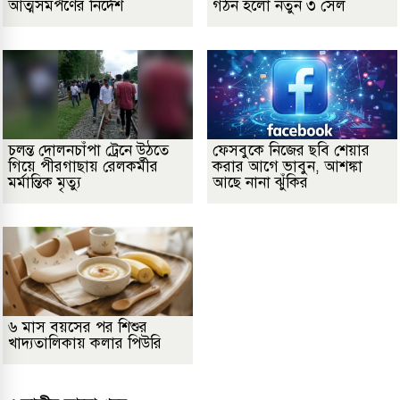
আত্মসমর্পণের নির্দেশ
গঠন হলো নতুন ৩ সেল
চলন্ত দোলনচাঁপা ট্রেনে উঠতে
ফেসবুকে নিজের ছবি শেয়ার
গিয়ে পীরগাছায় রেলকর্মীর
করার আগে ভাবুন, আশঙ্কা
মর্মান্তিক মৃত্যু
আছে নানা ঝুঁকির
৬ মাস বয়সের পর শিশুর
খাদ্যতালিকায় কলার পিউরি