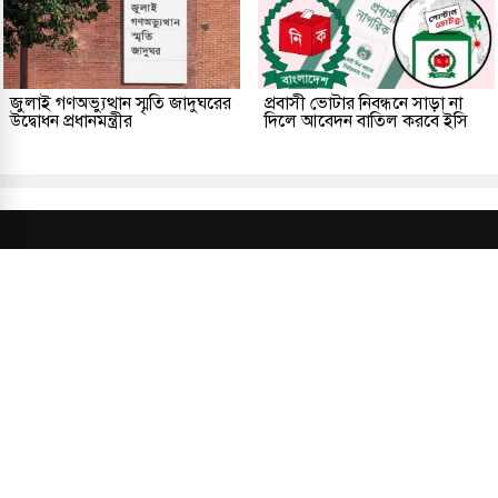
জুলাই গণঅভ্যুত্থান স্মৃতি জাদুঘরের
প্রবাসী ভোটার নিবন্ধনে সাড়া না
উদ্বোধন প্রধানমন্ত্রীর
দিলে আবেদন বাতিল করবে ইসি
প্রকাশক ও সম্পাদকীয়
আমাদের সম্পর্কে
যোগাযোগ
তথ্য
সম্পাদকীয় নীতি
সংশোধন নীতি
গোপনীয়তা নীতি
লাইসেন্স নং: TRAD/DNCC/013106/2024 বার্তা বিভাগ:
news@kalerdiganta.com
অফিস:
info@kalerdiganta.com