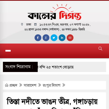
ঢাকা
১০:৫৩:৩৮ পিএম
, শুক্রবার, ০৭ অগাস্ট ২০২৬ ,
২২ শ্রাবণ ১৪৩৩ বঙ্গাব্দ (বর্ষাকাল)
, ২৪ সফর ১৪৪৮ হিজরি
সংবাদ শিরোনাম :
ারাগারে দক্ষিণ কোরিয়ার বন্দি ২৫ শতাংশ বেড়েছে
্র পাশে থাকুক বা না থাকুক, ইরানে একক সামরিক পদক্ষেপের
প্রচ্ছদ
সারাদেশ
রংপুর বিভাগ
কাররমে জুমার বয়ান ও নামাজ পড়াবেন দেওবন্দের
তিস্তা নদীতে ভাঙন তীব্র, গঙ্গাচড়ায়