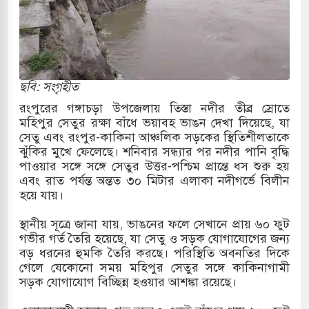
র
 ও পাহাড়ি ঢলে ফুঁসে উঠেছে তিস্তা
ের মুক্তির দাবিতে পাকিস্তানজুড়ে পিটিআইয়ের আজ
ছবি: সংগৃহীত
রংপুরের গঙ্গাচড়া উপজেলায় তিস্তা নদীর তীব্র স্রোতে
মহিপুর সেতুর রক্ষা বাঁধে ভয়াবহ ভাঙন দেখা দিয়েছে, যা
ত্তর কোরিয়ার ক্ষেপণাস্ত্র ইউনিট মোতায়েন করা হয়েছে:
সেতু এবং রংপুর-কাকিনা আঞ্চলিক সড়কের স্থিতিশীলতাকে
ঝুঁকির মুখে ফেলেছে। শনিবার সন্ধ্যার পর নদীর পানি বৃদ্ধি
পাওয়ার সঙ্গে সঙ্গে সেতুর উত্তর-পশ্চিম প্রান্তে ধস শুরু হয়
এবং রাত পর্যন্ত অন্তত ৩০ মিটার এলাকা নদীগর্ভে বিলীন
যুত্থান স্মৃতি জাদুঘরের উদ্বোধন প্রধানমন্ত্রীর
হয়ে যায়।
রে ইয়েমেন উপকূলে হামলার শিকার ভারতীয় জাহাজ
স্থানীয় সূত্রে জানা যায়, ভাঙনের ফলে সেখানে প্রায় ৬০ ফুট
গভীর গর্ত তৈরি হয়েছে, যা সেতু ও সড়ক যোগাযোগের জন্য
বড় ধরনের হুমকি তৈরি করছে। পরিস্থিতি অবনতির দিকে
গেলে যেকোনো সময় মহিপুর সেতুর সঙ্গে কাকিনাগামী
্য পর্যালোচনায় পোশাক রপ্তানিতে দ্বিতীয় স্থানে বাংলাদেশ
সড়ক যোগাযোগ বিচ্ছিন্ন হওয়ার আশঙ্কা রয়েছে।
িহাসিক জুলাই গণঅভ্যুত্থান দিবস