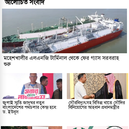
আলোচিত সংবাদ
মহেশখালীর এলএনজি টার্মিনাল থেকে ফের গ্যাস সরবরাহ
শুরু
জুলাই স্মৃতি জাদুঘর নতুন
সৌরবিদ্যুৎসহ বিভিন্ন খাতে সৌদির
বাংলাদেশের পথচলার কেন্দ্র হবে:
বিনিয়োগের আহবান প্রধানমন্ত্রীর
ড. ইউনূস