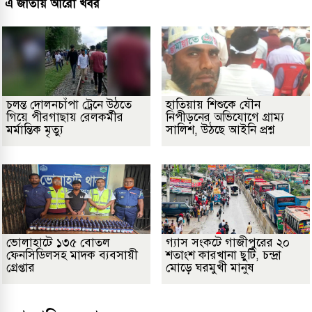
এ জাতীয় আরো খবর
চলন্ত দোলনচাঁপা ট্রেনে উঠতে
হাতিয়ায় শিশুকে যৌন
গিয়ে পীরগাছায় রেলকর্মীর
নিপীড়নের অভিযোগে গ্রাম্য
মর্মান্তিক মৃত্যু
সালিশ, উঠছে আইনি প্রশ্ন
ভোলাহাটে ১৩৫ বোতল
গ্যাস সংকটে গাজীপুরের ২০
ফেনসিডিলসহ মাদক ব্যবসায়ী
শতাংশ কারখানা ছুটি, চন্দ্রা
গ্রেপ্তার
মোড়ে ঘরমুখী মানুষ