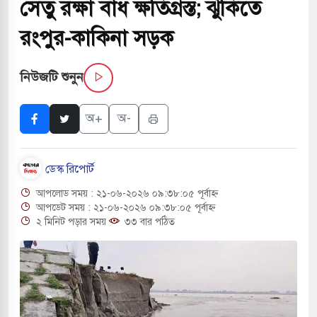
সেতু রক্ষা বাঁধ ক্ষতিগ্রস্ত; ঝুঁকিতে
বাংলা ছাড়লেন জনপ্রিয় ভারতীয় সাংবাদিক ময়ূখ রঞ্জন
রংপুর-কাকিনা সড়ক
নিউজটি শুনুন
 শোন অ্যারেস্ট আবেদন, বরগুনার এসআইয়ের বিরুদ্ধে
অ+
অ-
তি জাদুঘর নতুন বাংলাদেশের পথচলার কেন্দ্র হবে: ড.
ডেস্ক রিপোর্ট
আপলোড সময় : ২১-০৬-২০২৬ ০৯:৩৮:০৫ পূর্বাহ্ন
সহ বিভিন্ন খাতে সৌদির বিনিয়োগের আহবান প্রধানমন্ত্রীর
আপডেট সময় : ২১-০৬-২০২৬ ০৯:৩৮:০৫ পূর্বাহ্ন
২ মিনিট পড়ার সময়
৩৩ বার পঠিত
 হামলায় ছাত্রদল ও ছাত্রলীগের আচরণ ইসরায়েলের
খলের পথে ইসরায়েলীরা,হাতছাড়ার ঝুঁকিতে জরুরি