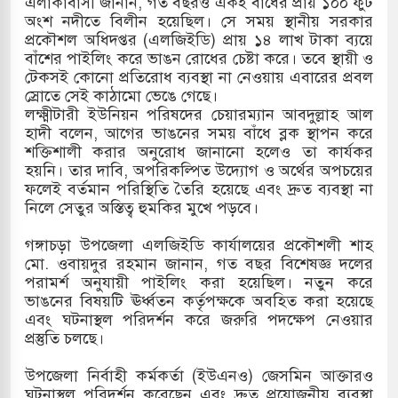
এলাকাবাসী জানান, গত বছরও একই বাঁধের প্রায় ১০০ ফুট
অংশ নদীতে বিলীন হয়েছিল। সে সময় স্থানীয় সরকার
মামলায় একমাত্র আসামি অবসরপ্রাপ্ত সেনাসদস্য জামিনে
প্রকৌশল অধিদপ্তর (এলজিইডি) প্রায় ১৪ লাখ টাকা ব্যয়ে
বাঁশের পাইলিং করে ভাঙন রোধের চেষ্টা করে। তবে স্থায়ী ও
টেকসই কোনো প্রতিরোধ ব্যবস্থা না নেওয়ায় এবারের প্রবল
স্রোতে সেই কাঠামো ভেঙে গেছে।
 তাপবিদ্যুৎ কেন্দ্রের ইউনিট-১ এ আবারও বিদ্যুৎ উৎপাদন
লক্ষ্মীটারী ইউনিয়ন পরিষদের চেয়ারম্যান আবদুল্লাহ আল
হাদী বলেন, আগের ভাঙনের সময় বাঁধে ব্লক স্থাপন করে
শক্তিশালী করার অনুরোধ জানানো হলেও তা কার্যকর
হয়নি। তার দাবি, অপরিকল্পিত উদ্যোগ ও অর্থের অপচয়ের
াতিয়া-কুতুবদিয়া শিপিং চ্যানেলে জালের জড়ালে মারাত্মক
ফলেই বর্তমান পরিস্থিতি তৈরি হয়েছে এবং দ্রুত ব্যবস্থা না
নিলে সেতুর অস্তিত্ব হুমকির মুখে পড়বে।
গঙ্গাচড়া উপজেলা এলজিইডি কার্যালয়ের প্রকৌশলী শাহ
িন সিটিতে রুশ নাগরিকদের মারামারি: নিহত ১
মো. ওবায়দুর রহমান জানান, গত বছর বিশেষজ্ঞ দলের
পরামর্শ অনুযায়ী পাইলিং করা হয়েছিল। নতুন করে
ভাঙনের বিষয়টি ঊর্ধ্বতন কর্তৃপক্ষকে অবহিত করা হয়েছে
এবং ঘটনাস্থল পরিদর্শন করে জরুরি পদক্ষেপ নেওয়ার
প্রস্তুতি চলছে।
উপজেলা নির্বাহী কর্মকর্তা (ইউএনও) জেসমিন আক্তারও
ঘটনাস্থল পরিদর্শন করেছেন এবং দ্রুত প্রয়োজনীয় ব্যবস্থা