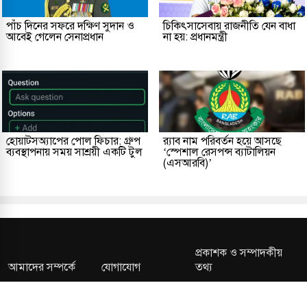
পাঁচ দিনের সফরে দক্ষিণ সুদান ও
চিকিৎসাসেবায় রাজনীতি যেন বাধা
আবেই গেলেন সেনাপ্রধান
না হয়: প্রধানমন্ত্রী
হোয়াটসঅ্যাপের পোল ফিচার: গ্রুপ
র‌্যাব নাম পরিবর্তন হয়ে আসছে
ব্যবস্থাপনায় সময় সাশ্রয়ী একটি টুল
‘স্পেশাল রেসপন্স ব্যাটালিয়ন
(এসআরবি)’
প্রকাশক ও সম্পাদকীয়
আমাদের সম্পর্কে
যোগাযোগ
তথ্য
সম্পাদকীয় নীতি
সংশোধন নীতি
গোপনীয়তা নীতি