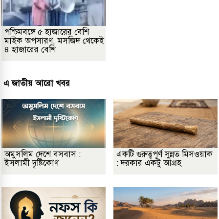
পশ্চিমবঙ্গে ৫ হাজারের বেশি
মাইক অপসারণ, মসজিদ থেকেই
৪ হাজারের বেশি
এ জাতীয় আরো খবর
অমুসলিম দেশে বসবাস :
একটি গুরুত্বপূর্ণ সুন্নত মিসওয়াক
ইসলামী দৃষ্টিকোণ
: দরকার একটু আগ্রহ