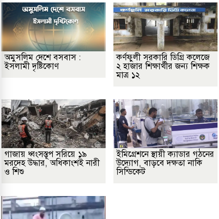
অমুসলিম দেশে বসবাস :
কর্ণফুলী সরকারি ডিগ্রি কলেজে
ইসলামী দৃষ্টিকোণ
২ হাজার শিক্ষার্থীর জন্য শিক্ষক
মাত্র ১২
গাজায় ধ্বংসস্তূপ সরিয়ে ১৯
ইমিগ্রেশনে স্থায়ী ক্যাডার গঠনের
মরদেহ উদ্ধার, অধিকাংশই নারী
উদ্যোগ, বাড়বে দক্ষতা নাকি
ও শিশু
সিন্ডিকেট