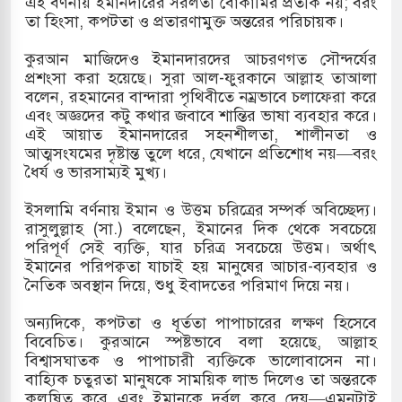
এই বর্ণনায় ইমানদারের সরলতা বোকামির প্রতীক নয়; বরং
তা হিংসা, কপটতা ও প্রতারণামুক্ত অন্তরের পরিচায়ক।
হ বিভিন্ন খাতে সৌদির বিনিয়োগের আহবান প্রধানমন্ত্রীর
কুরআন মাজিদেও ইমানদারদের আচরণগত সৌন্দর্যের
 হামলায় ছাত্রদল ও ছাত্রলীগের আচরণ ইসরায়েলের
প্রশংসা করা হয়েছে। সুরা আল-ফুরকানে আল্লাহ তাআলা
বলেন, রহমানের বান্দারা পৃথিবীতে নম্রভাবে চলাফেরা করে
এবং অজ্ঞদের কটু কথার জবাবে শান্তির ভাষা ব্যবহার করে।
এই আয়াত ইমানদারের সহনশীলতা, শালীনতা ও
খলের পথে ইসরায়েলীরা,হাতছাড়ার ঝুঁকিতে জরুরি
আত্মসংযমের দৃষ্টান্ত তুলে ধরে, যেখানে প্রতিশোধ নয়—বরং
ধৈর্য ও ভারসাম্যই মুখ্য।
র
ইসলামি বর্ণনায় ইমান ও উত্তম চরিত্রের সম্পর্ক অবিচ্ছেদ্য।
 ও পাহাড়ি ঢলে ফুঁসে উঠেছে তিস্তা
রাসুলুল্লাহ (সা.) বলেছেন, ইমানের দিক থেকে সবচেয়ে
পরিপূর্ণ সেই ব্যক্তি, যার চরিত্র সবচেয়ে উত্তম। অর্থাৎ
ইমানের পরিপক্বতা যাচাই হয় মানুষের আচার-ব্যবহার ও
নৈতিক অবস্থান দিয়ে, শুধু ইবাদতের পরিমাণ দিয়ে নয়।
অন্যদিকে, কপটতা ও ধূর্ততা পাপাচারের লক্ষণ হিসেবে
বিবেচিত। কুরআনে স্পষ্টভাবে বলা হয়েছে, আল্লাহ
বিশ্বাসঘাতক ও পাপাচারী ব্যক্তিকে ভালোবাসেন না।
বাহ্যিক চতুরতা মানুষকে সাময়িক লাভ দিলেও তা অন্তরকে
কলুষিত করে এবং ইমানকে দুর্বল করে দেয়—এমনটাই