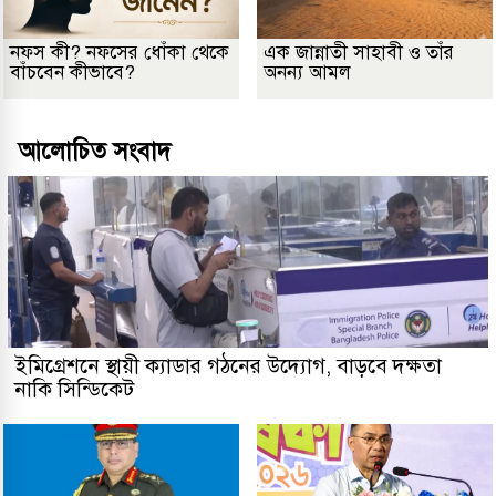
নফস কী? নফসের ধোঁকা থেকে
এক জান্নাতী সাহাবী ও তাঁর
বাঁচবেন কীভাবে?
অনন্য আমল
আলোচিত সংবাদ
ইমিগ্রেশনে স্থায়ী ক্যাডার গঠনের উদ্যোগ, বাড়বে দক্ষতা
নাকি সিন্ডিকেট