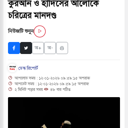
কুরআন ও হাদিসের আলোকে
পরিবর্তন হয়ে আসছে ‘স্পেশাল রেসপন্স ব্যাটালিয়ন
চরিত্রের মানদণ্ড
নিউজটি শুনুন
 বাসের মুখোমুখি সংঘর্ষে ৯ জন নিহত
সচাপায় ৬ শ্রমিক নিহত, আহত ১৫
অ+
অ-
ে শব্দদূষণ নিয়ন্ত্রণে দেড় হাজার মসজিদ থেকে মাইক
ডেস্ক রিপোর্ট
আপলোড সময় : ১২-০১-২০২৬ ০৯:৫৯:১৫ অপরাহ্ন
ে বন্দুকধারীর গুলিতে শিক্ষক নিহত, হামলাকারীর আত্মহত্যা
আপডেট সময় : ১২-০১-২০২৬ ০৯:৫৯:১৫ অপরাহ্ন
২ মিনিট পড়ার সময়
৪৮ বার পঠিত
লে মধ্যপ্রাচ্যে ব্ল্যাকআউটের কঠোর হুঁশিয়ারি ইরানের
 বিমানবন্দরের নিরাপত্তা তল্লাশিতে ছাড় দেওয়া হবে না: