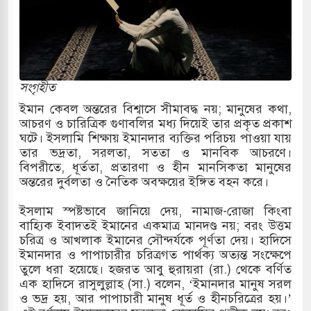
রাগারে দক্ষিণ কোরিয়ার বন্দি ২৫ শতাংশ বেড়েছে
্র পাশে থাকুক বা না থাকুক, ইরানে একক সামরিক পদক্ষেপের
সংগৃহীত
কাররমে জুমার বয়ান ও নামাজ পড়াবেন দেওবন্দের
ইমান কেবল অন্তরের বিশ্বাসে সীমাবদ্ধ নয়; মানুষের কথা,
আচরণ ও চারিত্রিক গুণাবলির মধ্য দিয়েই তার প্রকৃত প্রকাশ
ঘটে। ইসলামি শিক্ষায় ইমানদার ব্যক্তির পরিচয় পাওয়া যায়
তার ভদ্রতা, সরলতা, সততা ও মানবিক আচরণে।
াংলা ছাড়লেন জনপ্রিয় ভারতীয় সাংবাদিক ময়ূখ রঞ্জন
বিপরীতে, ধূর্ততা, প্রতারণা ও হীন মানসিকতা মানুষের
অন্তরের দুর্বলতা ও নৈতিক অবক্ষয়ের ইঙ্গিত বহন করে।
ইসলাম স্পষ্টভাবে জানিয়ে দেয়, নামাজ-রোজা কিংবা
শোন অ্যারেস্ট আবেদন, বরগুনার এসআইয়ের বিরুদ্ধে
বাহ্যিক ইবাদতই ইমানের একমাত্র মানদণ্ড নয়; বরং উত্তম
চরিত্র ও আখলাক ইমানের সৌন্দর্যকে পূর্ণতা দেয়। হাদিসে
ইমানদার ও পাপাচারীর চরিত্রগত পার্থক্য অত্যন্ত সংক্ষেপে
তুলে ধরা হয়েছে। হজরত আবু হুরায়রা (রা.) থেকে বর্ণিত
তি জাদুঘর নতুন বাংলাদেশের পথচলার কেন্দ্র হবে: ড.
এক হাদিসে রাসুলুল্লাহ (সা.) বলেন, ‘ইমানদার মানুষ সরল
ও ভদ্র হয়, আর পাপাচারী মানুষ ধূর্ত ও হীনচরিত্রের হয়।’