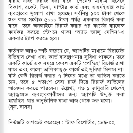
যাচাই এবং রিচার্জ করা যাবে। পেমেন্ট মাধ্যম হিসেবে
বিকাশ, রকেট, ভিসা, মাস্টার কার্ড এবং এএমইএক্স কার্ড
দখলের পথে ইসরায়েলীরা,হাতছাড়ার ঝুঁকিতে জরুরি
ব্যবহারের সুযোগ রাখা হয়েছে। সর্বনিম্ন ১০০ টাকা থেকে
শুরু করে সর্বোচ্চ ৫০০০ টাকা পর্যন্ত একবারে রিচার্জ করা
র
যাবে। তবে অনলাইনে রিচার্জ করার পর কার্ডের ব্যালেন্স
কার্যকর করতে স্টেশনে থাকা ‘অ্যাড ভ্যালু মেশিন’-এ
ি ও পাহাড়ি ঢলে ফুঁসে উঠেছে তিস্তা
একবার ট্যাপ করতে হবে।
ের মুক্তির দাবিতে পাকিস্তানজুড়ে পিটিআইয়ের আজ
কর্তৃপক্ষ আরও স্পষ্ট করেছে যে, অ্যাপটির মাধ্যমে রিচার্জের
ইতিহাস দেখা এবং কার্ড ব্যবস্থাপনার সুবিধা থাকবে। তবে
একটি কার্ডে এক সময়ে কেবল একটি ‘পেন্ডিং’ রিচার্জ রাখা
যাবে এবং কালো তালিকাভুক্ত কার্ডে এই সুবিধা মিলবে না।
উত্তর কোরিয়ার ক্ষেপণাস্ত্র ইউনিট মোতায়েন করা হয়েছে:
যদি কেউ রিচার্জ করার ৭ দিনের মধ্যে তা বাতিল করতে
চান, তবে ৫ শতাংশ সেবা চার্জ দিয়ে রিচার্জ বাতিলের
আবেদন করতে পারবেন। উল্লেখ্য, গত ১ জানুয়ারি থেকেই
অ্যান্ড্রয়েড ব্যবহারকারীদের জন্য অ্যাপটি উন্মুক্ত করা
হয়েছিল, যার আনুষ্ঠানিক যাত্রা আজ থেকে শুরু হলো।
(সূত্র: বাসস)
নিউজটি আপডেট করেছেন : স্টাফ রিপোর্টার, ডেস্ক-০২