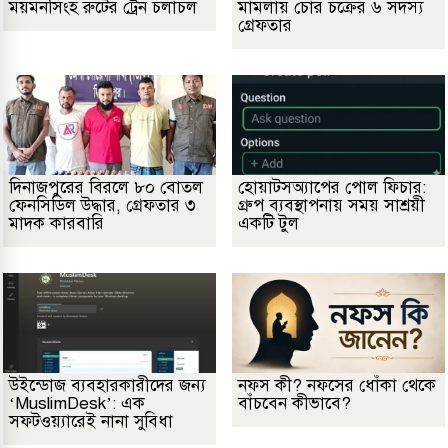
ময়মনসিংহ রুটের ট্রেন চলাচল
মামলায় চোর চক্রের ৬ সদস্য
গ্রেফতার
দিনাজপুরের বিরলে ৮০ বোতল
হোয়াটসঅ্যাপের পোল ফিচার:
ফেনসিডিল উদ্ধার, গ্রেফতার ৩
গ্রুপ ব্যবস্থাপনায় সময় সাশ্রয়ী
মাদক কারবারি
একটি টুল
উইন্ডোজ ব্যবহারকারীদের জন্য
নফস কী? নফসের ধোঁকা থেকে
‘MuslimDesk’: এক
বাঁচবেন কীভাবে?
সফটওয়্যারেই নানা সুবিধা