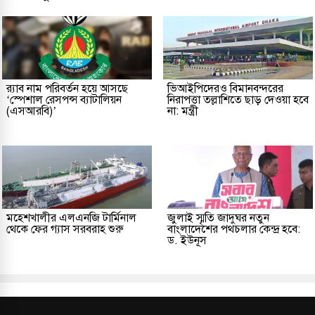
র‌্যাব নাম পরিবর্তন হয়ে আসছে
ভিআইপিদেরও বিমানবন্দরের
‘স্পেশাল রেসপন্স ব্যাটালিয়ন
নিরাপত্তা তল্লাশিতে ছাড় দেওয়া হবে
(এসআরবি)’
না: মন্ত্রী
মহেশখালীর এলএনজি টার্মিনাল
জুলাই স্মৃতি জাদুঘর নতুন
থেকে ফের গ্যাস সরবরাহ শুরু
বাংলাদেশের পথচলার কেন্দ্র হবে:
ড. ইউনূস