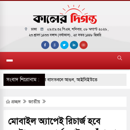
ঢাকা
০৯:৫৯:৩৩ পিএম
, শনিবার, ০৮ অগাস্ট ২০২৬ ,
২৩ শ্রাবণ ১৪৩৩ বঙ্গাব্দ (বর্ষাকাল)
, ২৫ সফর ১৪৪৮ হিজরি
সংবাদ শিরোনাম :
় পাকিস্তানি হাইকমিশনারের বাসভবনে আগুন, আইসিইউতে
প্রচ্ছদ
জাতীয়
 পরিবর্তন হয়ে আসছে ‘স্পেশাল রেসপন্স ব্যাটালিয়ন
মোবাইল অ্যাপেই রিচার্জ হবে
ই বাসের মুখোমুখি সংঘর্ষে ৯ জন নিহত