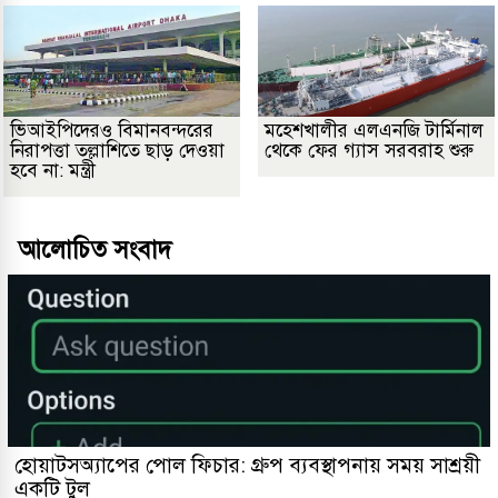
ভিআইপিদেরও বিমানবন্দরের
মহেশখালীর এলএনজি টার্মিনাল
নিরাপত্তা তল্লাশিতে ছাড় দেওয়া
থেকে ফের গ্যাস সরবরাহ শুরু
হবে না: মন্ত্রী
আলোচিত সংবাদ
হোয়াটসঅ্যাপের পোল ফিচার: গ্রুপ ব্যবস্থাপনায় সময় সাশ্রয়ী
একটি টুল