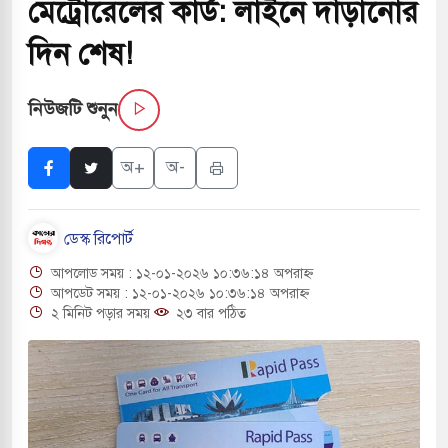
মেট্রোরেলের কার্ড: লাইনে দাঁড়ানোর
সচাপায় ৬ শ্রমিক নিহত, আহত ১৫
দিন শেষ!
ে শব্দদূষণ নিয়ন্ত্রণে দেড় হাজার মসজিদ থেকে মাইক
নিউজটি শুনুন
ে বন্দুকধারীর গুলিতে শিক্ষক নিহত, হামলাকারীর আত্মহত্যা
অ+
অ-
লে মধ্যপ্রাচ্যে ব্ল্যাকআউটের কঠোর হুঁশিয়ারি ইরানের
ডেস্ক রিপোর্ট
ও বিমানবন্দরের নিরাপত্তা তল্লাশিতে ছাড় দেওয়া হবে না:
আপলোড সময় : ১২-০১-২০২৬ ১০:৩৬:১৪ অপরাহ্ন
আপডেট সময় : ১২-০১-২০২৬ ১০:৩৬:১৪ অপরাহ্ন
২ মিনিট পড়ার সময়
২৩ বার পঠিত
ারাগারে দক্ষিণ কোরিয়ার বন্দি ২৫ শতাংশ বেড়েছে
্র পাশে থাকুক বা না থাকুক, ইরানে একক সামরিক পদক্ষেপের