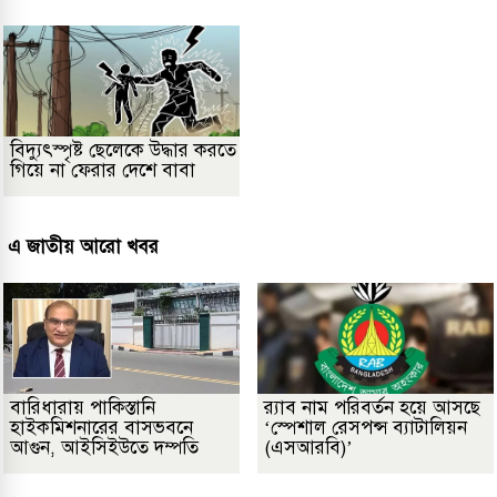
বিদ্যুৎস্পৃষ্ট ছেলেকে উদ্ধার করতে
গিয়ে না ফেরার দেশে বাবা
এ জাতীয় আরো খবর
বারিধারায় পাকিস্তানি
র‌্যাব নাম পরিবর্তন হয়ে আসছে
হাইকমিশনারের বাসভবনে
‘স্পেশাল রেসপন্স ব্যাটালিয়ন
আগুন, আইসিইউতে দম্পতি
(এসআরবি)’