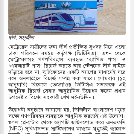
োকাররমে জুমার বয়ান ও নামাজ পড়াবেন দেওবন্দের
বাংলা ছাড়লেন জনপ্রিয় ভারতীয় সাংবাদিক ময়ূখ রঞ্জন
ছবি: সংগৃহীত
মেট্রোরেল যাত্রীদের জন্য দীর্ঘ প্রতীক্ষিত সুখবর নিয়ে এলো
ঢাকা পরিবহন সমন্বয় কর্তৃপক্ষ (ডিটিসিএ)। এখন থেকে
 শোন অ্যারেস্ট আবেদন, বরগুনার এসআইয়ের বিরুদ্ধে
মেট্রোরেলসহ গণপরিবহনে ব্যবহৃত ‘র‌্যাপিড পাস’ ও
‘এমআরটি পাস’ রিচার্জ করতে আর স্টেশনের দীর্ঘ লাইনে
দাঁড়াতে হবে না; স্মার্টফোনের একটি অ্যাপের মাধ্যমেই ঘরে
বসে অনলাইেনে রিচার্জ সম্পন্ন করা যাবে। সোমবার (১২
তি জাদুঘর নতুন বাংলাদেশের পথচলার কেন্দ্র হবে: ড.
জানুয়ারি) বিকেলে তেজগাঁওস্থ ডিটিসিএ সভাকক্ষে এই
আধুনিক রিচার্জ সেবার আনুষ্ঠানিক উদ্বোধন করেন প্রধান
উপদেষ্টার বিশেষ সহকারী শেখ মইনউদ্দিন।
সহ বিভিন্ন খাতে সৌদির বিনিয়োগের আহবান প্রধানমন্ত্রীর
উদ্বোধনী অনুষ্ঠানে জানানো হয়, ডিজিটাল বাংলাদেশ গড়ার
লক্ষ্যে গণপরিবহন ব্যবস্থাকে আধুনিক করতেই এই উদ্যোগ।
 হামলায় ছাত্রদল ও ছাত্রলীগের আচরণ ইসরায়েলের
গুগল প্লে-স্টোর থেকে অ্যাপটি ডাউনলোড করে এনএফসি
(NFC) সুবিধাসম্পন্ন স্মার্টফোনের মাধ্যমে মুহূর্তেই ব্যালেন্স