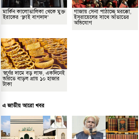
মার্কিন কালোতালিকা থেকে মুক্ত
গাজায় সেনা পাঠাচ্ছে মরক্কো,
ইরাকের ‘ফ্লাই বাগদাদ’
ইসরায়েলের সাথে আঁতাতের
অভিযোগ
স্বর্ণের দামে বড় লাফ, একদিনেই
ভরিতে বাড়ল প্রায় ১০ হাজার
টাকা
এ জাতীয় আরো খবর