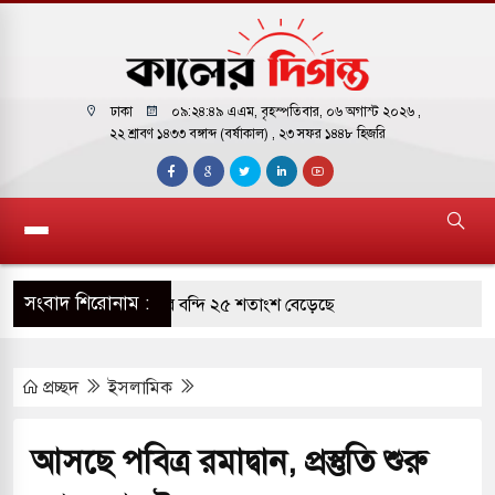
ঢাকা
০৯:২৪:৫০ এএম
, বৃহস্পতিবার, ০৬ অগাস্ট ২০২৬ ,
২২ শ্রাবণ ১৪৩৩ বঙ্গাব্দ (বর্ষাকাল)
, ২৩ সফর ১৪৪৮ হিজরি
সংবাদ শিরোনাম :
ারাগারে দক্ষিণ কোরিয়ার বন্দি ২৫ শতাংশ বেড়েছে
্র পাশে থাকুক বা না থাকুক, ইরানে একক সামরিক পদক্ষেপের
প্রচ্ছদ
ইসলামিক
কাররমে জুমার বয়ান ও নামাজ পড়াবেন দেওবন্দের
আসছে পবিত্র রমাদ্বান, প্রস্তুতি শুরু