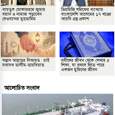
বায়তুল মোকাররমে জুমার
তিরমিজি শরিফের ব্যাখ্যায়
বয়ান ও নামাজ পড়াবেন
বাংলাদেশি আলেমের ১৭ খণ্ডের
দেওবন্দের মুহতামিম
আরবি গ্রন্থ প্রকাশ
সন্তান আল্লাহর নিআমত : চাই
নবীদের জীবন থেকে শেখার ৫
যথাযথ তালীম-তারবিয়াত
শিক্ষা, যা বদলে দিতে পারে
একজন মুমিনের জীবন
আলোচিত সংবাদ