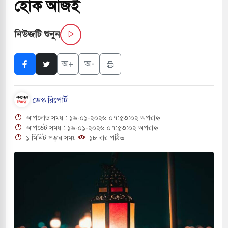
হোক আজই
বাংলা ছাড়লেন জনপ্রিয় ভারতীয় সাংবাদিক ময়ূখ রঞ্জন
নিউজটি শুনুন
 শোন অ্যারেস্ট আবেদন, বরগুনার এসআইয়ের বিরুদ্ধে
অ+
অ-
ডেস্ক রিপোর্ট
তি জাদুঘর নতুন বাংলাদেশের পথচলার কেন্দ্র হবে: ড.
আপলোড সময় : ১৬-০১-২০২৬ ০৭:৫৩:০২ অপরাহ্ন
আপডেট সময় : ১৬-০১-২০২৬ ০৭:৫৩:০২ অপরাহ্ন
১ মিনিট পড়ার সময়
১৮ বার পঠিত
সহ বিভিন্ন খাতে সৌদির বিনিয়োগের আহবান প্রধানমন্ত্রীর
 হামলায় ছাত্রদল ও ছাত্রলীগের আচরণ ইসরায়েলের
খলের পথে ইসরায়েলীরা,হাতছাড়ার ঝুঁকিতে জরুরি