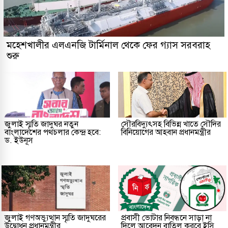
মহেশখালীর এলএনজি টার্মিনাল থেকে ফের গ্যাস সরবরাহ
শুরু
জুলাই স্মৃতি জাদুঘর নতুন
সৌরবিদ্যুৎসহ বিভিন্ন খাতে সৌদির
বাংলাদেশের পথচলার কেন্দ্র হবে:
বিনিয়োগের আহবান প্রধানমন্ত্রীর
ড. ইউনূস
জুলাই গণঅভ্যুত্থান স্মৃতি জাদুঘরের
প্রবাসী ভোটার নিবন্ধনে সাড়া না
উদ্বোধন প্রধানমন্ত্রীর
দিলে আবেদন বাতিল করবে ইসি