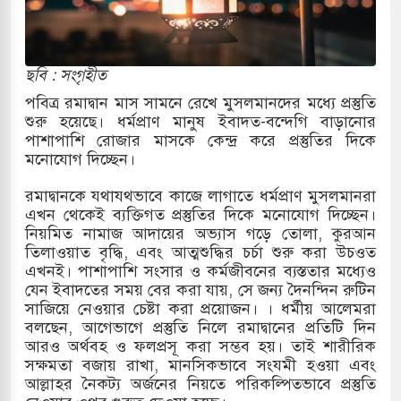
র
 ও পাহাড়ি ঢলে ফুঁসে উঠেছে তিস্তা
ছবি : সংগৃহীত
ের মুক্তির দাবিতে পাকিস্তানজুড়ে পিটিআইয়ের আজ
পবিত্র রমাদ্বান মাস সামনে রেখে মুসলমানদের মধ্যে প্রস্তুতি
শুরু হয়েছে। ধর্মপ্রাণ মানুষ ইবাদত-বন্দেগি বাড়ানোর
পাশাপাশি রোজার মাসকে কেন্দ্র করে প্রস্তুতির দিকে
মনোযোগ দিচ্ছেন।
ত্তর কোরিয়ার ক্ষেপণাস্ত্র ইউনিট মোতায়েন করা হয়েছে:
রমাদ্বানকে যথাযথভাবে কাজে লাগাতে ধর্মপ্রাণ মুসলমানরা
এখন থেকেই ব্যক্তিগত প্রস্তুতির দিকে মনোযোগ দিচ্ছেন।
নিয়মিত নামাজ আদায়ের অভ্যাস গড়ে তোলা, কুরআন
যুত্থান স্মৃতি জাদুঘরের উদ্বোধন প্রধানমন্ত্রীর
তিলাওয়াত বৃদ্ধি, এবং আত্মশুদ্ধির চর্চা শুরু করা উচওত
এখনই। পাশাপাশি সংসার ও কর্মজীবনের ব্যস্ততার মধ্যেও
রে ইয়েমেন উপকূলে হামলার শিকার ভারতীয় জাহাজ
যেন ইবাদতের সময় বের করা যায়, সে জন্য দৈনন্দিন রুটিন
সাজিয়ে নেওয়ার চেষ্টা করা প্রয়োজন। । ধর্মীয় আলেমরা
বলছেন, আগেভাগে প্রস্তুতি নিলে রমাদ্বানের প্রতিটি দিন
আরও অর্থবহ ও ফলপ্রসূ করা সম্ভব হয়। তাই শারীরিক
্য পর্যালোচনায় পোশাক রপ্তানিতে দ্বিতীয় স্থানে বাংলাদেশ
সক্ষমতা বজায় রাখা, মানসিকভাবে সংযমী হওয়া এবং
আল্লাহর নৈকট্য অর্জনের নিয়তে পরিকল্পিতভাবে প্রস্তুতি
িহাসিক জুলাই গণঅভ্যুত্থান দিবস