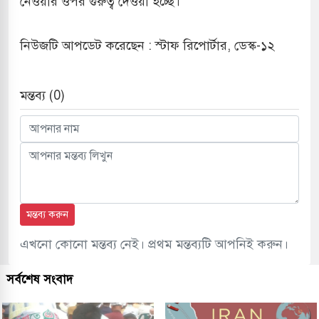
নেওয়ার ওপর গুরুত্ব দেওয়া হচ্ছে।
মামলায় একমাত্র আসামি অবসরপ্রাপ্ত সেনাসদস্য জামিনে
নিউজটি আপডেট করেছেন : স্টাফ রিপোর্টার, ডেস্ক-১২
 তাপবিদ্যুৎ কেন্দ্রের ইউনিট-১ এ আবারও বিদ্যুৎ উৎপাদন
মন্তব্য (0)
াতিয়া-কুতুবদিয়া শিপিং চ্যানেলে জালের জড়ালে মারাত্মক
িন সিটিতে রুশ নাগরিকদের মারামারি: নিহত ১
মন্তব্য করুন
এখনো কোনো মন্তব্য নেই। প্রথম মন্তব্যটি আপনিই করুন।
সর্বশেষ সংবাদ