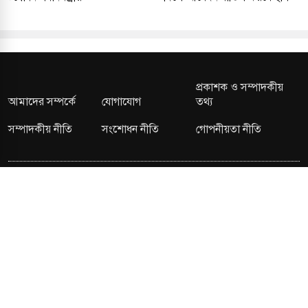
প্রকাশক ও সম্পাদকীয়
আমাদের সম্পর্কে
যোগাযোগ
তথ্য
সম্পাদকীয় নীতি
সংশোধন নীতি
গোপনীয়তা নীতি
লাইসেন্স নং: TRAD/DNCC/013106/2024 বার্তা বিভাগ:
news@kalerdiganta.com
অফিস:
info@kalerdiganta.com
যোগাযোগ: মিরপুর, শেওড়াপাড়া হটলাইন: 09638001009
চাকুরী:
hr@kalerdiganta.com
© All rights reserved © KalerDiganta