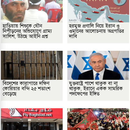
হাতিয়ায় শিশুকে যৌন
হরমুজ প্রণালি নিয়ে ইরান ও
নিপীড়নের অভিযোগে গ্রাম্য
ওমানের আলোচনায় অগ্রগতির
সালিশ, উঠছে আইনি প্রশ্ন
দাবি
বিদেশের কারাগারে দক্ষিণ
যুক্তরাষ্ট্র পাশে থাকুক বা না
কোরিয়ার বন্দি ২৫ শতাংশ
থাকুক, ইরানে একক সামরিক
বেড়েছে
পদক্ষেপের ইঙ্গিত