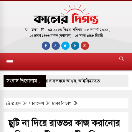
ঢাকা
০৯:২২:৫৫ পিএম
, শনিবার, ০৮ অগাস্ট ২০২৬ ,
২৩ শ্রাবণ ১৪৩৩ বঙ্গাব্দ (বর্ষাকাল)
, ২৫ সফর ১৪৪৮ হিজরি
সংবাদ শিরোনাম :
় পাকিস্তানি হাইকমিশনারের বাসভবনে আগুন, আইসিইউতে
প্রচ্ছদ
সারাদেশ
ঢাকা বিভাগ
 পরিবর্তন হয়ে আসছে ‘স্পেশাল রেসপন্স ব্যাটালিয়ন
ছুটি না দিয়ে রাতভর কাজ করানোর
ই বাসের মুখোমুখি সংঘর্ষে ৯ জন নিহত