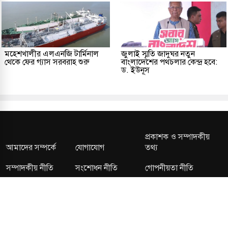
মহেশখালীর এলএনজি টার্মিনাল
জুলাই স্মৃতি জাদুঘর নতুন
থেকে ফের গ্যাস সরবরাহ শুরু
বাংলাদেশের পথচলার কেন্দ্র হবে:
ড. ইউনূস
প্রকাশক ও সম্পাদকীয়
আমাদের সম্পর্কে
যোগাযোগ
তথ্য
সম্পাদকীয় নীতি
সংশোধন নীতি
গোপনীয়তা নীতি
লাইসেন্স নং: TRAD/DNCC/013106/2024 বার্তা বিভাগ:
news@kalerdiganta.com
অফিস: