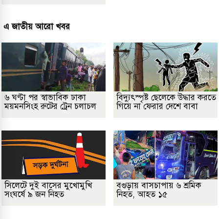
এ জাতীয় আরো খবর
৬ ঘণ্টা পর স্বাভাবিক ঢাকা
বিদ্যুৎস্পৃষ্ট ছেলেকে উদ্ধার করতে
ময়মনসিংহ রুটের ট্রেন চলাচল
গিয়ে না ফেরার দেশে বাবা
সিলেটে দুই বাসের মুখোমুখি
বগুড়ায় বাসচাপায় ৬ শ্রমিক
সংঘর্ষে ৯ জন নিহত
নিহত, আহত ১৫