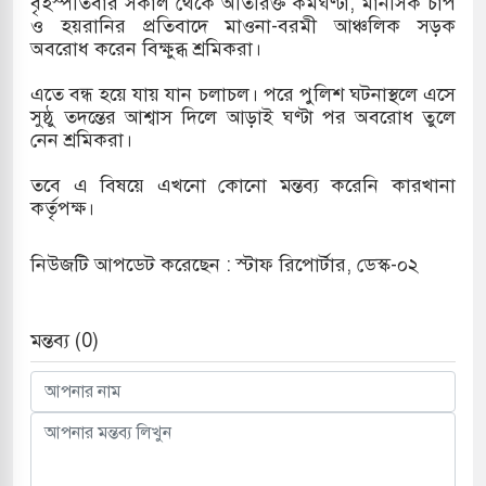
বৃহস্পতিবার সকাল থেকে অতিরিক্ত কর্মঘণ্টা, মানসিক চাপ
ও হয়রানির প্রতিবাদে মাওনা-বরমী আঞ্চলিক সড়ক
দখলের পথে ইসরায়েলীরা,হাতছাড়ার ঝুঁকিতে জরুরি
অবরোধ করেন বিক্ষুব্ধ শ্রমিকরা।
র
এতে বন্ধ হয়ে যায় যান চলাচল। পরে পুলিশ ঘটনাস্থলে এসে
সুষ্ঠু তদন্তের আশ্বাস দিলে আড়াই ঘণ্টা পর অবরোধ তুলে
ি ও পাহাড়ি ঢলে ফুঁসে উঠেছে তিস্তা
নেন শ্রমিকরা।
ের মুক্তির দাবিতে পাকিস্তানজুড়ে পিটিআইয়ের আজ
তবে এ বিষয়ে এখনো কোনো মন্তব্য করেনি কারখানা
কর্তৃপক্ষ।
উত্তর কোরিয়ার ক্ষেপণাস্ত্র ইউনিট মোতায়েন করা হয়েছে:
নিউজটি আপডেট করেছেন : স্টাফ রিপোর্টার, ডেস্ক-০২
মন্তব্য (0)