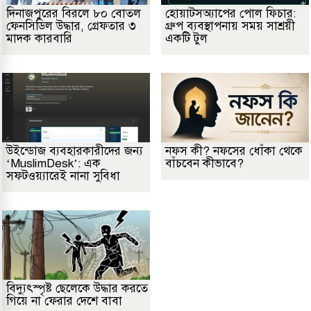
দিনাজপুরের বিরলে ৮০ বোতল
হোয়াটসঅ্যাপের পোল ফিচার:
ফেনসিডিল উদ্ধার, গ্রেফতার ৩
গ্রুপ ব্যবস্থাপনায় সময় সাশ্রয়ী
মাদক কারবারি
একটি টুল
উইন্ডোজ ব্যবহারকারীদের জন্য
নফস কী? নফসের ধোঁকা থেকে
‘MuslimDesk’: এক
বাঁচবেন কীভাবে?
সফটওয়্যারেই নানা সুবিধা
বিদ্যুৎস্পৃষ্ট ছেলেকে উদ্ধার করতে
গিয়ে না ফেরার দেশে বাবা