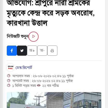
অভিযোগ: শ্রীপুরে নারী শ্রমিকের
সচাপায় ৬ শ্রমিক নিহত, আহত ১৫
মৃত্যুকে কেন্দ্র করে সড়ক অবরোধ,
ে শব্দদূষণ নিয়ন্ত্রণে দেড় হাজার মসজিদ থেকে মাইক
কারখানা উত্তাল
নিউজটি শুনুন
ে বন্দুকধারীর গুলিতে শিক্ষক নিহত, হামলাকারীর আত্মহত্যা
অ+
অ-
লে মধ্যপ্রাচ্যে ব্ল্যাকআউটের কঠোর হুঁশিয়ারি ইরানের
ও বিমানবন্দরের নিরাপত্তা তল্লাশিতে ছাড় দেওয়া হবে না:
ডেস্ক রিপোর্ট
আপলোড সময় : ২৬-০৬-২০২৬ ০২:৪৬:১১ পূর্বাহ্ন
ারাগারে দক্ষিণ কোরিয়ার বন্দি ২৫ শতাংশ বেড়েছে
আপডেট সময় : ২৬-০৬-২০২৬ ০২:৪৬:১১ পূর্বাহ্ন
১ মিনিট পড়ার সময়
২২ বার পঠিত
্র পাশে থাকুক বা না থাকুক, ইরানে একক সামরিক পদক্ষেপের