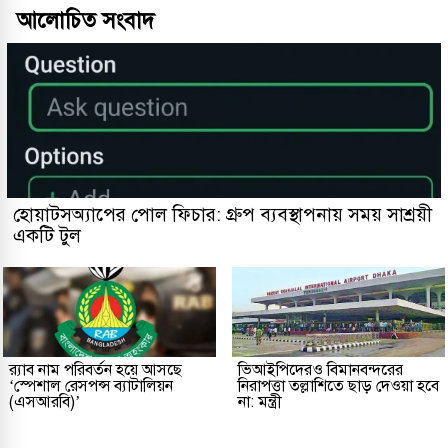
আলোচিত সংবাদ
হোয়াটসঅ্যাপের পোল ফিচার: গ্রুপ ব্যবস্থাপনায় সময় সাশ্রয়ী
একটি টুল
র‌্যাব নাম পরিবর্তন হয়ে আসছে
ভিআইপিদেরও বিমানবন্দরের
‘স্পেশাল রেসপন্স ব্যাটালিয়ন
নিরাপত্তা তল্লাশিতে ছাড় দেওয়া হবে
(এসআরবি)’
না: মন্ত্রী