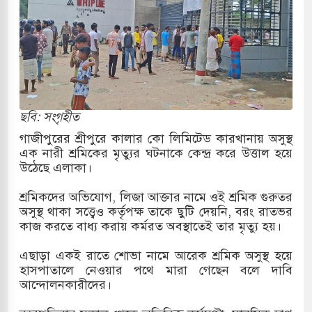
োকাররমে জুমার বয়ান ও নামাজ পড়াবেন দেওবন্দের
বাংলা ছাড়লেন জনপ্রিয় ভারতীয় সাংবাদিক ময়ূখ রঞ্জন
ছবি: সংগৃহীত
 শোন অ্যারেস্ট আবেদন, বরগুনার এসআইয়ের বিরুদ্ধে
গাজীপুরের শ্রীপুরে কালার কো লিমিটেড কারখানায় অসুস্থ
এক নারী শ্রমিকের মৃত্যুর ঘটনাকে কেন্দ্র করে উত্তাল হয়ে
উঠেছে এলাকা।
তি জাদুঘর নতুন বাংলাদেশের পথচলার কেন্দ্র হবে: ড.
শ্রমিকদের অভিযোগ, লিজা আক্তার নামে ওই শ্রমিক গুরুতর
অসুস্থ থাকা সত্ত্বেও কর্তৃপক্ষ তাকে ছুটি দেয়নি, বরং রাতভর
কাজ করতে বাধ্য করায় কর্মরত অবস্থাতেই তার মৃত্যু হয়।
সহ বিভিন্ন খাতে সৌদির বিনিয়োগের আহবান প্রধানমন্ত্রীর
এছাড়া একই রাতে শোভা নামে আরেক শ্রমিক অসুস্থ হয়ে
হাসপাতালে নেওয়ার পথে মারা গেছেন বলে দাবি
ে হামলায় ছাত্রদল ও ছাত্রলীগের আচরণ ইসরায়েলের
আন্দোলনকারীদের।