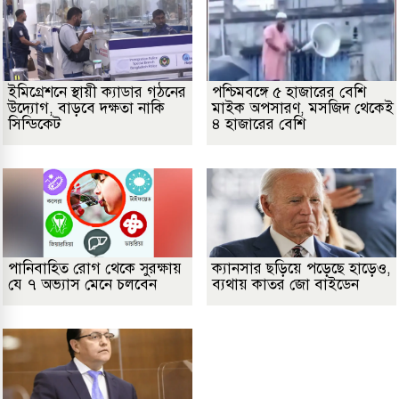
ইমিগ্রেশনে স্থায়ী ক্যাডার গঠনের
পশ্চিমবঙ্গে ৫ হাজারের বেশি
উদ্যোগ, বাড়বে দক্ষতা নাকি
মাইক অপসারণ, মসজিদ থেকেই
সিন্ডিকেট
৪ হাজারের বেশি
পানিবাহিত রোগ থেকে সুরক্ষায়
ক্যানসার ছড়িয়ে পড়েছে হাড়েও,
যে ৭ অভ্যাস মেনে চলবেন
ব্যথায় কাতর জো বাইডেন