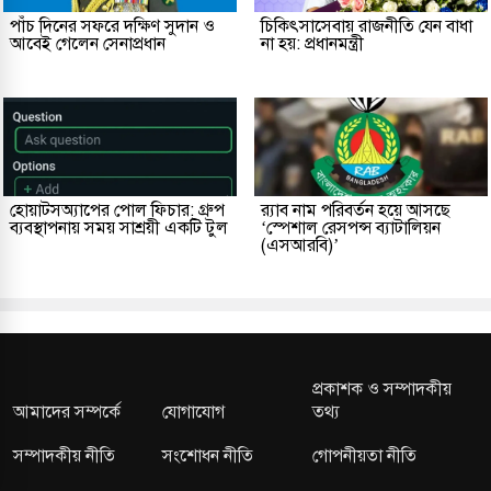
পাঁচ দিনের সফরে দক্ষিণ সুদান ও
চিকিৎসাসেবায় রাজনীতি যেন বাধা
আবেই গেলেন সেনাপ্রধান
না হয়: প্রধানমন্ত্রী
হোয়াটসঅ্যাপের পোল ফিচার: গ্রুপ
র‌্যাব নাম পরিবর্তন হয়ে আসছে
ব্যবস্থাপনায় সময় সাশ্রয়ী একটি টুল
‘স্পেশাল রেসপন্স ব্যাটালিয়ন
(এসআরবি)’
প্রকাশক ও সম্পাদকীয়
আমাদের সম্পর্কে
যোগাযোগ
তথ্য
সম্পাদকীয় নীতি
সংশোধন নীতি
গোপনীয়তা নীতি