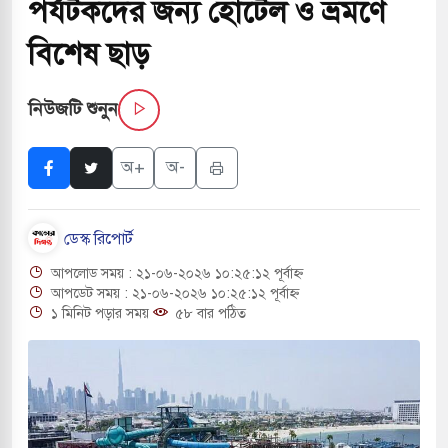
পর্যটকদের জন্য হোটেল ও ভ্রমণে
 পরিবর্তন হয়ে আসছে ‘স্পেশাল রেসপন্স ব্যাটালিয়ন
বিশেষ ছাড়
নিউজটি শুনুন
ই বাসের মুখোমুখি সংঘর্ষে ৯ জন নিহত
সচাপায় ৬ শ্রমিক নিহত, আহত ১৫
অ+
অ-
ে শব্দদূষণ নিয়ন্ত্রণে দেড় হাজার মসজিদ থেকে মাইক
ডেস্ক রিপোর্ট
আপলোড সময় : ২১-০৬-২০২৬ ১০:২৫:১২ পূর্বাহ্ন
ে বন্দুকধারীর গুলিতে শিক্ষক নিহত, হামলাকারীর আত্মহত্যা
আপডেট সময় : ২১-০৬-২০২৬ ১০:২৫:১২ পূর্বাহ্ন
১ মিনিট পড়ার সময়
৫৮ বার পঠিত
লে মধ্যপ্রাচ্যে ব্ল্যাকআউটের কঠোর হুঁশিয়ারি ইরানের
 বিমানবন্দরের নিরাপত্তা তল্লাশিতে ছাড় দেওয়া হবে না: