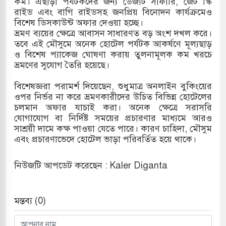
কম। এছাড়া পর্যটকদের জন্য ডেজার্ট সাফারি, জেট স্কি
রাইড এবং বাগি রাইডসহ জনপ্রিয় বিনোদন কার্যক্রমেও
সহ বিভিন্ন খাতে সৌদির বিনিয়োগের আহবান প্রধানমন্ত্রীর
বিশেষ ডিসকাউন্ট অফার দেওয়া হচ্ছে।
ভ্রমণ ব্যয়ের ক্ষেত্রে আবাসন সাধারণত বড় অংশ দখল করে।
 হামলায় ছাত্রদল ও ছাত্রলীগের আচরণ ইসরায়েলের
তবে এই মৌসুমে অনেক হোটেল পর্যটক আকর্ষণে মূল্যছাড়
ও বিশেষ প্যাকেজ ঘোষণা করায় তুলনামূলক কম খরচে
ভ্রমণের সুযোগ তৈরি হয়েছে।
খলের পথে ইসরায়েলীরা,হাতছাড়ার ঝুঁকিতে জরুরি
বিশেষজ্ঞরা পরামর্শ দিয়েছেন, শুধুমাত্র অনলাইন বুকিংয়ের
ওপর নির্ভর না করে ভ্রমণকারীদের উচিত বিভিন্ন হোটেলের
র
চলমান অফার যাচাই করা। অনেক ক্ষেত্রে সরাসরি
যোগাযোগ বা নির্দিষ্ট সময়ের প্রচারণার মাধ্যমে আরও
 ও পাহাড়ি ঢলে ফুঁসে উঠেছে তিস্তা
সাশ্রয়ী দামে কক্ষ পাওয়া যেতে পারে। কারণ চাহিদা, মৌসুম
এবং প্রচারণাভেদে হোটেল ভাড়া পরিবর্তিত হয়ে থাকে।
নিউজটি আপডেট করেছেন : Kaler Diganta
মন্তব্য (0)