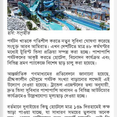
ারাগারে দক্ষিণ কোরিয়ার বন্দি ২৫ শতাংশ বেড়েছে
্র পাশে থাকুক বা না থাকুক, ইরানে একক সামরিক পদক্ষেপের
ছবি: সংগৃহীত
কাররমে জুমার বয়ান ও নামাজ পড়াবেন দেওবন্দের
পর্যটন খাতকে গতিশীল করতে নতুন সুবিধা ঘোষণা করেছে
সংযুক্ত আরব আমিরাত। এখন দেশটিতে মাত্র ৪৮ কর্মঘণ্টার
মধ্যেই টুরিস্ট ভিসা প্রক্রিয়া সম্পন্ন করা হচ্ছে। পাশাপাশি
পর্যটকদের আকৃষ্ট করতে হোটেল, বিনোদন কার্যক্রম এবং
বাংলা ছাড়লেন জনপ্রিয় ভারতীয় সাংবাদিক ময়ূখ রঞ্জন
বিভিন্ন ভ্রমণ প্যাকেজে বিশেষ ছাড় চালু করা হয়েছে।
আন্তর্জাতিক গণমাধ্যমের প্রতিবেদনে জানানো হয়েছে,
গ্রীষ্মকালীন মৌসুমে পর্যটক সংখ্যা বাড়ানোর লক্ষ্যেই এই
 শোন অ্যারেস্ট আবেদন, বরগুনার এসআইয়ের বিরুদ্ধে
উদ্যোগ নেওয়া হয়েছে। ট্রাভেল এজেন্টদের তথ্য অনুযায়ী,
দ্রুত ভিসা সুবিধার পাশাপাশি আবাসন ও বিভিন্ন আউটডোর
কার্যক্রমেও উল্লেখযোগ্য মূল্যছাড় দেওয়া হচ্ছে।
তি জাদুঘর নতুন বাংলাদেশের পথচলার কেন্দ্র হবে: ড.
বর্তমানে দুবাইয়ের কিছু হোটেলে মাত্র ১৩৯ দিরহামেই কক্ষ
ভাড়া পাওয়া যাচ্ছে, যা সাধারণ সময়ের তুলনায় অনেক