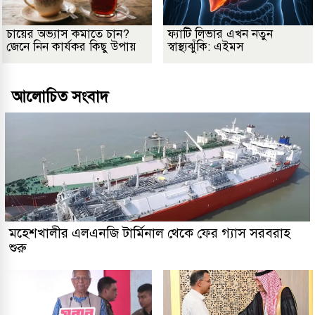
চায়ের অভ্যাস কমাতে চান?
ফ্যাটি লিভার এখন নতুন
জেনে নিন কার্যকর কিছু উপায়
স্বাস্থ্যঝুঁকি: এইমস
আলোচিত সংবাদ
মহেশখালীর এলএনজি টার্মিনাল থেকে ফের গ্যাস সরবরাহ
শুরু