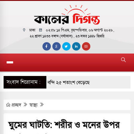
ঢাকা
০২:৫৮:১৫ পিএম
, বৃহস্পতিবার, ০৬ অগাস্ট ২০২৬ ,
২২ শ্রাবণ ১৪৩৩ বঙ্গাব্দ (বর্ষাকাল)
, ২৩ সফর ১৪৪৮ হিজরি
সংবাদ শিরোনাম :
রাগারে দক্ষিণ কোরিয়ার বন্দি ২৫ শতাংশ বেড়েছে
র পাশে থাকুক বা না থাকুক, ইরানে একক সামরিক পদক্ষেপের
প্রচ্ছদ
স্বাস্থ্য
কাররমে জুমার বয়ান ও নামাজ পড়াবেন দেওবন্দের
ঘুমের ঘাটতি: শরীর ও মনের উপর