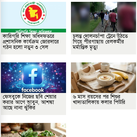
কারিগরি শিক্ষা অধিদফতরে
চলন্ত দোলনচাঁপা ট্রেনে উঠতে
প্রশাসনিক কার্যক্রম জোরদারে
গিয়ে পীরগাছায় রেলকর্মীর
গঠন হলো নতুন ৩ সেল
মর্মান্তিক মৃত্যু
ফেসবুকে নিজের ছবি শেয়ার
৬ মাস বয়সের পর শিশুর
করার আগে ভাবুন, আশঙ্কা
খাদ্যতালিকায় কলার পিউরি
আছে নানা ঝুঁকির