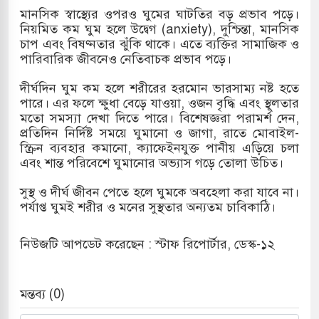
মানসিক স্বাস্থ্যের ওপরও ঘুমের ঘাটতির বড় প্রভাব পড়ে।
মামলায় একমাত্র আসামি অবসরপ্রাপ্ত সেনাসদস্য জামিনে
নিয়মিত কম ঘুম হলে উদ্বেগ (anxiety), দুশ্চিন্তা, মানসিক
চাপ এবং বিষণ্নতার ঝুঁকি থাকে। এতে ব্যক্তির সামাজিক ও
পারিবারিক জীবনেও নেতিবাচক প্রভাব পড়ে।
 তাপবিদ্যুৎ কেন্দ্রের ইউনিট-১ এ আবারও বিদ্যুৎ উৎপাদন
দীর্ঘদিন ঘুম কম হলে শরীরের হরমোন ভারসাম্য নষ্ট হতে
পারে। এর ফলে ক্ষুধা বেড়ে যাওয়া, ওজন বৃদ্ধি এবং স্থূলতার
মতো সমস্যা দেখা দিতে পারে। বিশেষজ্ঞরা পরামর্শ দেন,
প্রতিদিন নির্দিষ্ট সময়ে ঘুমানো ও জাগা, রাতে মোবাইল-
তিয়া-কুতুবদিয়া শিপিং চ্যানেলে জালের জড়ালে মারাত্মক
স্ক্রিন ব্যবহার কমানো, ক্যাফেইনযুক্ত পানীয় এড়িয়ে চলা
এবং শান্ত পরিবেশে ঘুমানোর অভ্যাস গড়ে তোলা উচিত।
সুস্থ ও দীর্ঘ জীবন পেতে হলে ঘুমকে অবহেলা করা যাবে না।
িন সিটিতে রুশ নাগরিকদের মারামারি: নিহত ১
পর্যাপ্ত ঘুমই শরীর ও মনের সুস্থতার অন্যতম চাবিকাঠি।
নিউজটি আপডেট করেছেন : স্টাফ রিপোর্টার, ডেস্ক-১২
মন্তব্য (0)