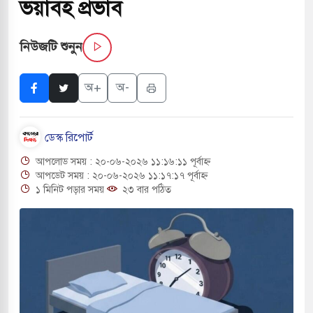
ভয়াবহ প্রভাব
াংলা ছাড়লেন জনপ্রিয় ভারতীয় সাংবাদিক ময়ূখ রঞ্জন
নিউজটি শুনুন
শোন অ্যারেস্ট আবেদন, বরগুনার এসআইয়ের বিরুদ্ধে
অ+
অ-
ডেস্ক রিপোর্ট
তি জাদুঘর নতুন বাংলাদেশের পথচলার কেন্দ্র হবে: ড.
আপলোড সময় : ২০-০৬-২০২৬ ১১:১৬:১১ পূর্বাহ্ন
আপডেট সময় : ২০-০৬-২০২৬ ১১:১৭:১৭ পূর্বাহ্ন
১ মিনিট পড়ার সময়
২৩ বার পঠিত
হ বিভিন্ন খাতে সৌদির বিনিয়োগের আহবান প্রধানমন্ত্রীর
 হামলায় ছাত্রদল ও ছাত্রলীগের আচরণ ইসরায়েলের
খলের পথে ইসরায়েলীরা,হাতছাড়ার ঝুঁকিতে জরুরি