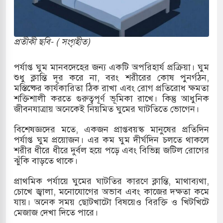
র
 ও পাহাড়ি ঢলে ফুঁসে উঠেছে তিস্তা
প্রতীকী ছবি- ( সংগৃহীত)
র মুক্তির দাবিতে পাকিস্তানজুড়ে পিটিআইয়ের আজ
পর্যাপ্ত ঘুম মানবদেহের জন্য একটি অপরিহার্য প্রক্রিয়া। ঘুম
শুধু ক্লান্তি দূর করে না, বরং শরীরের কোষ পুনর্গঠন,
মস্তিষ্কের কার্যকারিতা ঠিক রাখা এবং রোগ প্রতিরোধ ক্ষমতা
ত্তর কোরিয়ার ক্ষেপণাস্ত্র ইউনিট মোতায়েন করা হয়েছে:
শক্তিশালী করতে গুরুত্বপূর্ণ ভূমিকা রাখে। কিন্তু আধুনিক
জীবনযাত্রায় অনেকেই নিয়মিত ঘুমের ঘাটতিতে ভোগেন।
বিশেষজ্ঞদের মতে, একজন প্রাপ্তবয়স্ক মানুষের প্রতিদিন
ুত্থান স্মৃতি জাদুঘরের উদ্বোধন প্রধানমন্ত্রীর
পর্যাপ্ত ঘুম প্রয়োজন। এর কম ঘুম দীর্ঘদিন চলতে থাকলে
শরীর ধীরে ধীরে দুর্বল হয়ে পড়ে এবং বিভিন্ন জটিল রোগের
রে ইয়েমেন উপকূলে হামলার শিকার ভারতীয় জাহাজ
ঝুঁকি বাড়তে থাকে।
প্রাথমিক পর্যায়ে ঘুমের ঘাটতির কারণে ক্লান্তি, মাথাব্যথা,
চোখে জ্বালা, মনোযোগের অভাব এবং কাজের দক্ষতা কমে
্য পর্যালোচনায় পোশাক রপ্তানিতে দ্বিতীয় স্থানে বাংলাদেশ
যায়। অনেক সময় ছোটখাটো বিষয়েও বিরক্তি ও খিটখিটে
মেজাজ দেখা দিতে পারে।
িহাসিক জুলাই গণঅভ্যুত্থান দিবস