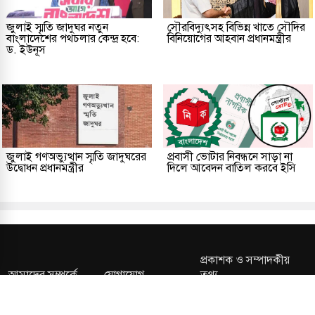
জুলাই স্মৃতি জাদুঘর নতুন
সৌরবিদ্যুৎসহ বিভিন্ন খাতে সৌদির
বাংলাদেশের পথচলার কেন্দ্র হবে:
বিনিয়োগের আহবান প্রধানমন্ত্রীর
ড. ইউনূস
জুলাই গণঅভ্যুত্থান স্মৃতি জাদুঘরের
প্রবাসী ভোটার নিবন্ধনে সাড়া না
উদ্বোধন প্রধানমন্ত্রীর
দিলে আবেদন বাতিল করবে ইসি
প্রকাশক ও সম্পাদকীয়
আমাদের সম্পর্কে
যোগাযোগ
তথ্য
সম্পাদকীয় নীতি
সংশোধন নীতি
গোপনীয়তা নীতি