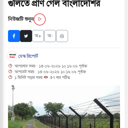
গুলিতে প্রাণ গেল বাংলাদেশির
 পরিবর্তন হয়ে আসছে ‘স্পেশাল রেসপন্স ব্যাটালিয়ন
নিউজটি শুনুন
 বাসের মুখোমুখি সংঘর্ষে ৯ জন নিহত
অ+
অ-
সচাপায় ৬ শ্রমিক নিহত, আহত ১৫
ডেস্ক রিপোর্ট
ে শব্দদূষণ নিয়ন্ত্রণে দেড় হাজার মসজিদ থেকে মাইক
আপলোড সময় : ১৩-০৬-২০২৬ ১০:১৬:০৬ পূর্বাহ্ন
আপডেট সময় : ১৩-০৬-২০২৬ ১০:১৬:০৬ পূর্বাহ্ন
১ মিনিট পড়ার সময়
৩৭ বার পঠিত
ে বন্দুকধারীর গুলিতে শিক্ষক নিহত, হামলাকারীর আত্মহত্যা
লে মধ্যপ্রাচ্যে ব্ল্যাকআউটের কঠোর হুঁশিয়ারি ইরানের
 বিমানবন্দরের নিরাপত্তা তল্লাশিতে ছাড় দেওয়া হবে না: