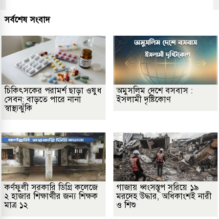
সর্বশেষ সংবাদ
চিকিৎসকের পরামর্শ ছাড়া ওষুধ
অমুসলিম দেশে বসবাস :
সেবন: বাড়তে পারে নানা
ইসলামী দৃষ্টিকোণ
স্বাস্থ্যঝুঁকি
কর্ণফুলী সরকারি ডিগ্রি কলেজে
গাজায় ধ্বংসস্তূপ সরিয়ে ১৯
২ হাজার শিক্ষার্থীর জন্য শিক্ষক
মরদেহ উদ্ধার, অধিকাংশই নারী
মাত্র ১২
ও শিশু