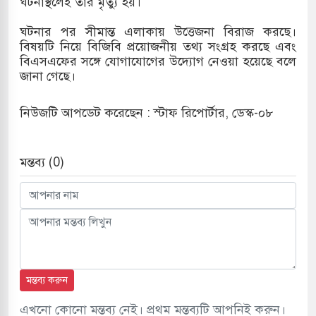
ঘটনাস্থলেই তার মৃত্যু হয়।
হ বিভিন্ন খাতে সৌদির বিনিয়োগের আহবান প্রধানমন্ত্রীর
ঘটনার পর সীমান্ত এলাকায় উত্তেজনা বিরাজ করছে।
বিষয়টি নিয়ে বিজিবি প্রয়োজনীয় তথ্য সংগ্রহ করছে এবং
 হামলায় ছাত্রদল ও ছাত্রলীগের আচরণ ইসরায়েলের
বিএসএফের সঙ্গে যোগাযোগের উদ্যোগ নেওয়া হয়েছে বলে
জানা গেছে।
খলের পথে ইসরায়েলীরা,হাতছাড়ার ঝুঁকিতে জরুরি
নিউজটি আপডেট করেছেন : স্টাফ রিপোর্টার, ডেস্ক-০৮
র
মন্তব্য (0)
 ও পাহাড়ি ঢলে ফুঁসে উঠেছে তিস্তা
মন্তব্য করুন
এখনো কোনো মন্তব্য নেই। প্রথম মন্তব্যটি আপনিই করুন।