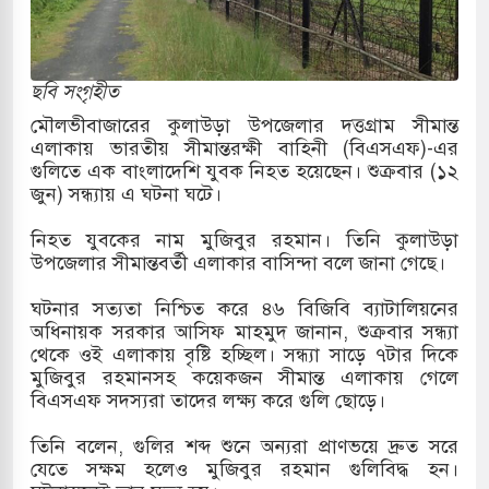
রাগারে দক্ষিণ কোরিয়ার বন্দি ২৫ শতাংশ বেড়েছে
্র পাশে থাকুক বা না থাকুক, ইরানে একক সামরিক পদক্ষেপের
ছবি সংগৃহীত
মৌলভীবাজারের কুলাউড়া উপজেলার দত্তগ্রাম সীমান্ত
এলাকায় ভারতীয় সীমান্তরক্ষী বাহিনী (বিএসএফ)-এর
কাররমে জুমার বয়ান ও নামাজ পড়াবেন দেওবন্দের
গুলিতে এক বাংলাদেশি যুবক নিহত হয়েছেন। শুক্রবার (১২
জুন) সন্ধ্যায় এ ঘটনা ঘটে।
নিহত যুবকের নাম মুজিবুর রহমান। তিনি কুলাউড়া
াংলা ছাড়লেন জনপ্রিয় ভারতীয় সাংবাদিক ময়ূখ রঞ্জন
উপজেলার সীমান্তবর্তী এলাকার বাসিন্দা বলে জানা গেছে।
ঘটনার সত্যতা নিশ্চিত করে ৪৬ বিজিবি ব্যাটালিয়নের
অধিনায়ক সরকার আসিফ মাহমুদ জানান, শুক্রবার সন্ধ্যা
শোন অ্যারেস্ট আবেদন, বরগুনার এসআইয়ের বিরুদ্ধে
থেকে ওই এলাকায় বৃষ্টি হচ্ছিল। সন্ধ্যা সাড়ে ৭টার দিকে
মুজিবুর রহমানসহ কয়েকজন সীমান্ত এলাকায় গেলে
বিএসএফ সদস্যরা তাদের লক্ষ্য করে গুলি ছোড়ে।
তি জাদুঘর নতুন বাংলাদেশের পথচলার কেন্দ্র হবে: ড.
তিনি বলেন, গুলির শব্দ শুনে অন্যরা প্রাণভয়ে দ্রুত সরে
যেতে সক্ষম হলেও মুজিবুর রহমান গুলিবিদ্ধ হন।