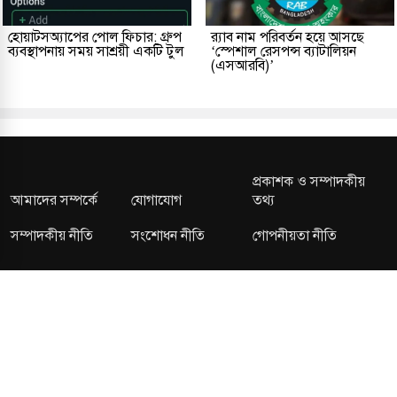
হোয়াটসঅ্যাপের পোল ফিচার: গ্রুপ
র‌্যাব নাম পরিবর্তন হয়ে আসছে
ব্যবস্থাপনায় সময় সাশ্রয়ী একটি টুল
‘স্পেশাল রেসপন্স ব্যাটালিয়ন
(এসআরবি)’
প্রকাশক ও সম্পাদকীয়
আমাদের সম্পর্কে
যোগাযোগ
তথ্য
সম্পাদকীয় নীতি
সংশোধন নীতি
গোপনীয়তা নীতি
লাইসেন্স নং: TRAD/DNCC/013106/2024 বার্তা বিভাগ:
news@kalerdiganta.com
অফিস:
info@kalerdiganta.com
যোগাযোগ: মিরপুর, শেওড়াপাড়া হটলাইন: 09638001009
চাকুরী:
hr@kalerdiganta.com