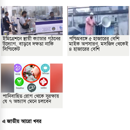
ইমিগ্রেশনে স্থায়ী ক্যাডার গঠনের
পশ্চিমবঙ্গে ৫ হাজারের বেশি
উদ্যোগ, বাড়বে দক্ষতা নাকি
মাইক অপসারণ, মসজিদ থেকেই
সিন্ডিকেট
৪ হাজারের বেশি
পানিবাহিত রোগ থেকে সুরক্ষায়
যে ৭ অভ্যাস মেনে চলবেন
এ জাতীয় আরো খবর