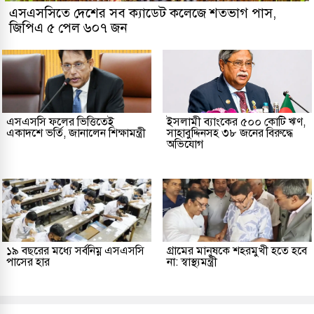
এসএসসিতে দেশের সব ক্যাডেট কলেজে শতভাগ পাস,
জিপিএ ৫ পেল ৬০৭ জন
এসএসসি ফলের ভিত্তিতেই
ইসলামী ব্যাংকের ৫০০ কোটি ঋণ,
একাদশে ভর্তি, জানালেন শিক্ষামন্ত্রী
সাহাবুদ্দিনসহ ৩৮ জনের বিরুদ্ধে
অভিযোগ
১৯ বছরের মধ্যে সর্বনিম্ন এসএসসি
গ্রামের মানুষকে শহরমুখী হতে হবে
পাসের হার
না: স্বাস্থ্যমন্ত্রী