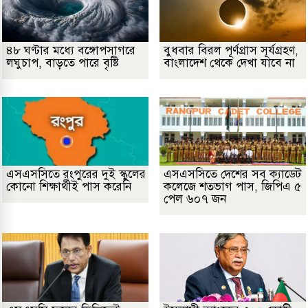
৪৮ ঘণ্টার মধ্যে বঙ্গোপসাগরে
বুধবার বিরল পূর্ণগ্রাস সূর্যগ্রহণ,
লঘুচাপ, বাড়তে পারে বৃষ্টি
বাংলাদেশ থেকে দেখা যাবে না
এসএসসিতে রংপুরের দুই স্কুলের
এসএসসিতে দেশের সব ক্যাডেট
কোনো শিক্ষার্থীই পাস করেনি
কলেজে শতভাগ পাস, জিপিএ ৫
পেল ৬০৭ জন