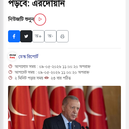
পড়বে: এরদোয়ান
র অর্থ উদ্ধারে আন্তর্জাতিক ৮ প্রতিষ্ঠানের সঙ্গে চুক্তি
নিউজটি শুনুন
লগঞ্জ রুটে কাল থেকে চালু হচ্ছে ‘অভিযাত্রী কমিউটার’
অ+
অ-
ুষকে শহরমুখী হতে হবে না: স্বাস্থ্যমন্ত্রী
ডেস্ক রিপোর্ট
 সরকারপ্রধান একসঙ্গে বসলে সমস্যার সমাধান সম্ভব:
আপলোড সময় : ০৯-০৫-২০২৬ ১১:০০:২০ অপরাহ্ন
আপডেট সময় : ০৯-০৫-২০২৬ ১১:০০:২০ অপরাহ্ন
২ মিনিট পড়ার সময়
২৩ বার পঠিত
ে অনুমতি ছাড়াই চলছে অবৈধ খেয়া নৌকা টোল আদায়
রের কুলাউড়া সীমান্তে বিএসএফের গুলিতে বাংলাদেশি
 দেওবন্দে ‘গঙ্গা জল’ ঢালার ঘোষণা হিন্দু রক্ষা দলের