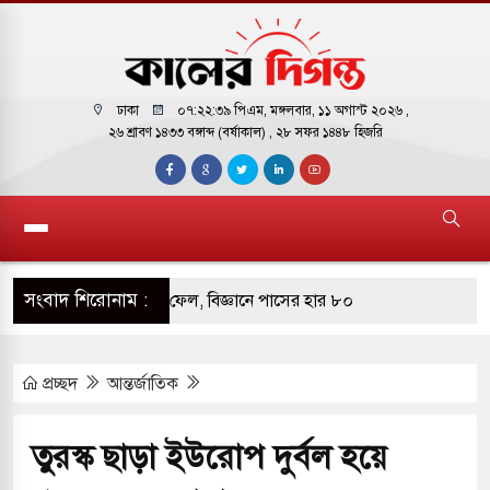
ঢাকা
০৭:২২:৪০ পিএম
, মঙ্গলবার, ১১ অগাস্ট ২০২৬ ,
২৬ শ্রাবণ ১৪৩৩ বঙ্গাব্দ (বর্ষাকাল)
, ২৮ সফর ১৪৪৮ হিজরি
সংবাদ শিরোনাম :
্ধেকেরও বেশি শিক্ষার্থী ফেল, বিজ্ঞানে পাসের হার ৮০
প্রচ্ছদ
আন্তর্জাতিক
মধ্যে সর্বনিম্ন এসএসসি পাসের হার
 সমমানের ফল প্রকাশ, পাসের হার ৬২.২৫ শতাংশ
তুরস্ক ছাড়া ইউরোপ দুর্বল হয়ে
আগুন ১৭ জনের মৃত্যু: ৭ জনই নওগাঁর আত্রাইয়ের