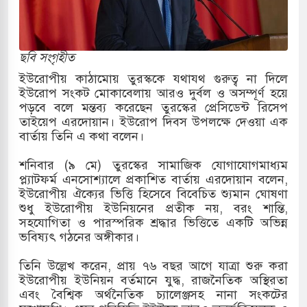
িরের কাছে দোয়া চাইলেন প্রধানমন্ত্রী তারেক রহমান
র সফরে দক্ষিণ সুদান ও আবেই গেলেন সেনাপ্রধান
ছবি সংগৃহীত
ির ফ্রি ব্যবহারকারীদের জন্য মেসেজ লিমিট তুলে নিল
ইউরোপীয় কাঠামোয় তুরস্ককে যথাযথ গুরুত্ব না দিলে
ইউরোপ সংকট মোকাবেলায় আরও দুর্বল ও অসম্পূর্ণ হয়ে
পড়বে বলে মন্তব্য করেছেন তুরস্কের প্রেসিডেন্ট রিসেপ
তাইয়েপ এরদোয়ান। ইউরোপ দিবস উপলক্ষে দেওয়া এক
় পাকিস্তানি হাইকমিশনারের বাসভবনে আগুন, আইসিইউতে
বার্তায় তিনি এ কথা বলেন।
শনিবার (৯ মে) তুরস্কের সামাজিক যোগাযোগমাধ্যম
প্ল্যাটফর্ম এনসোশ্যালে প্রকাশিত বার্তায় এরদোয়ান বলেন,
 পরিবর্তন হয়ে আসছে ‘স্পেশাল রেসপন্স ব্যাটালিয়ন
ইউরোপীয় ঐক্যের ভিত্তি হিসেবে বিবেচিত শ্যুমান ঘোষণা
শুধু ইউরোপীয় ইউনিয়নের প্রতীক নয়, বরং শান্তি,
সহযোগিতা ও পারস্পরিক শ্রদ্ধার ভিত্তিতে একটি অভিন্ন
ভবিষ্যৎ গঠনের অঙ্গীকার।
ই বাসের মুখোমুখি সংঘর্ষে ৯ জন নিহত
তিনি উল্লেখ করেন, প্রায় ৭৬ বছর আগে যাত্রা শুরু করা
সচাপায় ৬ শ্রমিক নিহত, আহত ১৫
ইউরোপীয় ইউনিয়ন বর্তমানে যুদ্ধ, রাজনৈতিক অস্থিরতা
এবং বৈশ্বিক অর্থনৈতিক চ্যালেঞ্জসহ নানা সংকটের
ে শব্দদূষণ নিয়ন্ত্রণে দেড় হাজার মসজিদ থেকে মাইক