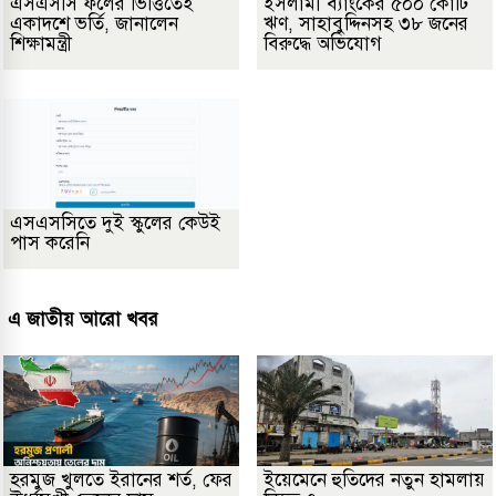
এসএসসি ফলের ভিত্তিতেই
ইসলামী ব্যাংকের ৫০০ কোটি
একাদশে ভর্তি, জানালেন
ঋণ, সাহাবুদ্দিনসহ ৩৮ জনের
শিক্ষামন্ত্রী
বিরুদ্ধে অভিযোগ
এসএসসিতে দুই স্কুলের কেউই
পাস করেনি
এ জাতীয় আরো খবর
হরমুজ খুলতে ইরানের শর্ত, ফের
ইয়েমেনে হুতিদের নতুন হামলায়