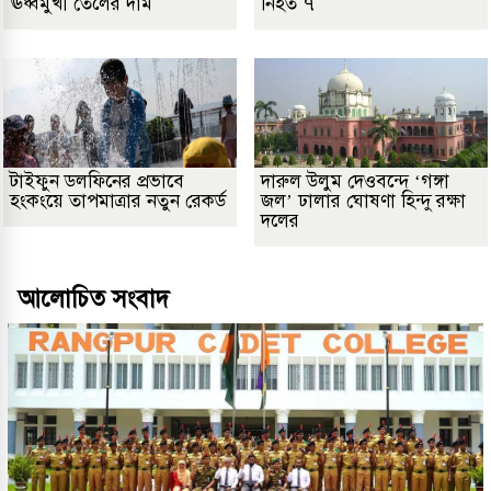
ঊর্ধ্বমুখী তেলের দাম
নিহত ৭
টাইফুন ডলফিনের প্রভাবে
দারুল উলুম দেওবন্দে ‘গঙ্গা
হংকংয়ে তাপমাত্রার নতুন রেকর্ড
জল’ ঢালার ঘোষণা হিন্দু রক্ষা
দলের
আলোচিত সংবাদ