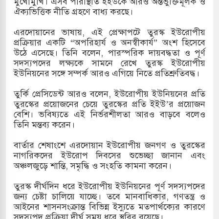
মুখোমুখি। এসব পরিস্থিতি ইইউকে আরও অন্তর্ভুক্তিমূলক ও
ঐক্যভিত্তিক নীতি গ্রহণে বাধ্য করছে।
এরদোয়ানের ভাষায়, এই প্রেক্ষাপটে তুরস্ক ইউরোপীয়
ে বন্দুকধারীর গুলিতে শিক্ষক নিহত, হামলাকারীর আত্মহত্যা
প্রক্রিয়ার একটি “অপরিহার্য ও অনস্বীকার্য” অংশ হিসেবে
উঠে এসেছে। তিনি বলেন, পারস্পরিক দায়বদ্ধতা ও পূর্ণ
সদস্যপদের লক্ষ্যকে সামনে রেখে তুরস্ক ইউরোপীয়
ইউনিয়নের সঙ্গে সম্পর্ক আরও এগিয়ে নিতে প্রতিশ্রুতিবদ্ধ।
তুর্কি প্রেসিডেন্ট আরও বলেন, ইউরোপীয় ইউনিয়নের প্রতি
তুরস্কের প্রয়োজনের চেয়ে তুরস্কের প্রতি ইইউ’র প্রয়োজন
বেশি। ভবিষ্যতে এই নির্ভরশীলতা আরও বাড়বে বলেও
তিনি মন্তব্য করেন।
বার্তার শেষাংশে এরদোয়ান ইউরোপীয় জনগণ ও তুরস্কের
নাগরিকদের ইউরোপ দিবসের শুভেচ্ছা জানান এবং
অঞ্চলজুড়ে শান্তি, সমৃদ্ধি ও সংহতি কামনা করেন।
তুরস্ক দীর্ঘদিন ধরে ইউরোপীয় ইউনিয়নের পূর্ণ সদস্যপদের
জন্য চেষ্টা চালিয়ে যাচ্ছে। তবে মানবাধিকার, গণতন্ত্র ও
আইনের শাসনসংক্রান্ত বিভিন্ন ইস্যুতে মতপার্থক্যের কারণে
সদস্যপদ প্রক্রিয়া দীর্ঘ সময় ধরে স্থবির রয়েছে।