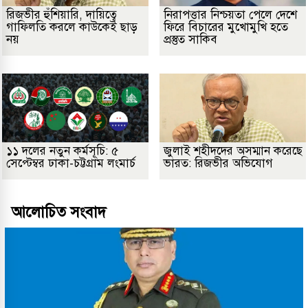
রিজভীর হুঁশিয়ারি, দায়িত্বে
নিরাপত্তার নিশ্চয়তা পেলে দেশে
গাফিলতি করলে কাউকেই ছাড়
ফিরে বিচারের মুখোমুখি হতে
নয়
প্রস্তুত সাকিব
১১ দলের নতুন কর্মসূচি: ৫
জুলাই শহীদদের অসম্মান করেছে
সেপ্টেম্বর ঢাকা-চট্টগ্রাম লংমার্চ
ভারত: রিজভীর অভিযোগ
আলোচিত সংবাদ