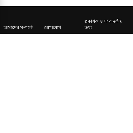
প্রকাশক ও সম্পাদকীয়
আমাদের সম্পর্কে
যোগাযোগ
তথ্য
সম্পাদকীয় নীতি
সংশোধন নীতি
গোপনীয়তা নীতি
লাইসেন্স নং: TRAD/DNCC/013106/2024 বার্তা বিভাগ:
news@kalerdiganta.com
অফিস:
info@kalerdiganta.com
যোগাযোগ: মিরপুর, শেওড়াপাড়া হটলাইন: 09638001009
চাকুরী:
hr@kalerdiganta.com
© All rights reserved © KalerDiganta