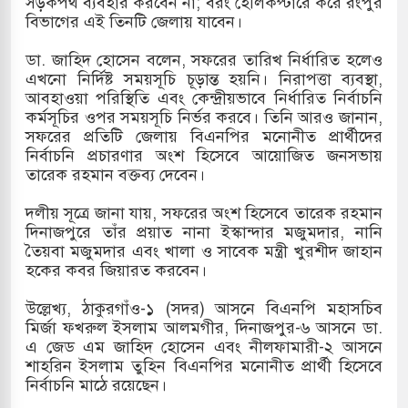
সড়কপথ ব্যবহার করবেন না; বরং হেলিকপ্টারে করে রংপুর
বিভাগের এই তিনটি জেলায় যাবেন।
ৎসহ বিভিন্ন খাতে সৌদির বিনিয়োগের আহবান প্রধানমন্ত্রীর
ডা. জাহিদ হোসেন বলেন, সফরের তারিখ নির্ধারিত হলেও
ে হামলায় ছাত্রদল ও ছাত্রলীগের আচরণ ইসরায়েলের
এখনো নির্দিষ্ট সময়সূচি চূড়ান্ত হয়নি। নিরাপত্তা ব্যবস্থা,
আবহাওয়া পরিস্থিতি এবং কেন্দ্রীয়ভাবে নির্ধারিত নির্বাচনি
কর্মসূচির ওপর সময়সূচি নির্ভর করবে। তিনি আরও জানান,
সফরের প্রতিটি জেলায় বিএনপির মনোনীত প্রার্থীদের
দখলের পথে ইসরায়েলীরা,হাতছাড়ার ঝুঁকিতে জরুরি
নির্বাচনি প্রচারণার অংশ হিসেবে আয়োজিত জনসভায়
তারেক রহমান বক্তব্য দেবেন।
ের
দলীয় সূত্রে জানা যায়, সফরের অংশ হিসেবে তারেক রহমান
ি ও পাহাড়ি ঢলে ফুঁসে উঠেছে তিস্তা
দিনাজপুরে তাঁর প্রয়াত নানা ইস্কান্দার মজুমদার, নানি
তৈয়বা মজুমদার এবং খালা ও সাবেক মন্ত্রী খুরশীদ জাহান
হকের কবর জিয়ারত করবেন।
উল্লেখ্য, ঠাকুরগাঁও-১ (সদর) আসনে বিএনপি মহাসচিব
মির্জা ফখরুল ইসলাম আলমগীর, দিনাজপুর-৬ আসনে ডা.
এ জেড এম জাহিদ হোসেন এবং নীলফামারী-২ আসনে
শাহরিন ইসলাম তুহিন বিএনপির মনোনীত প্রার্থী হিসেবে
নির্বাচনি মাঠে রয়েছেন।