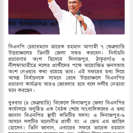
ারাগারে দক্ষিণ কোরিয়ার বন্দি ২৫ শতাংশ বেড়েছে
ট্র পাশে থাকুক বা না থাকুক, ইরানে একক সামরিক পদক্ষেপের
োকাররমে জুমার বয়ান ও নামাজ পড়াবেন দেওবন্দের
বিএনপি চেয়ারম্যান তারেক রহমান আগামী ৭ ফেব্রুয়ারি
উত্তরাঞ্চলের তিনটি জেলা সফর করবেন। নির্বাচনি
প্রচারণার অংশ হিসেবে দিনাজপুর, ঠাকুরগাঁও ও
নীলফামারীতে দলের প্রার্থীদের পক্ষে আয়োজিত জনসভায়
বাংলা ছাড়লেন জনপ্রিয় ভারতীয় সাংবাদিক ময়ূখ রঞ্জন
অংশ নেওয়ার কথা রয়েছে তার। এই সফরের মধ্য দিয়ে
আসন্ন নির্বাচনকে সামনে রেখে উত্তরাঞ্চলে বিএনপির
প্রচারণা কার্যক্রম আরও জোরদার হবে বলে দলীয় নেতারা
মনে করছেন।
 শোন অ্যারেস্ট আবেদন, বরগুনার এসআইয়ের বিরুদ্ধে
বুধবার (৪ ফেব্রুয়ারি) বিকেলে দিনাজপুর জেলা বিএনপির
কার্যালয়ে অনুষ্ঠিত এক বৈঠক শেষে সাংবাদিকদের এ তথ্য
জানান বিএনপির স্থায়ী কমিটির সদস্য ও দিনাজপুর-৬
ৃতি জাদুঘর নতুন বাংলাদেশের পথচলার কেন্দ্র হবে: ড.
আসনে দলটির মনোনীত প্রার্থী ডা. এ জেড এম জাহিদ
হোসেন। তিনি জানান, এবারের সফরে তারেক রহমান