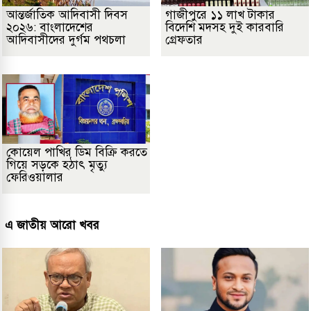
আন্তর্জাতিক আদিবাসী দিবস
গাজীপুরে ১১ লাখ টাকার
২০২৬: বাংলাদেশের
বিদেশি মদসহ দুই কারবারি
আদিবাসীদের দুর্গম পথচলা
গ্রেফতার
কোয়েল পাখির ডিম বিক্রি করতে
গিয়ে সড়কে হঠাৎ মৃত্যু
ফেরিওয়ালার
এ জাতীয় আরো খবর