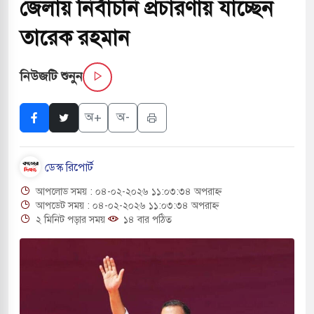
জেলায় নির্বাচনি প্রচারণায় যাচ্ছেন
ম পরিবর্তন হয়ে আসছে ‘স্পেশাল রেসপন্স ব্যাটালিয়ন
তারেক রহমান
নিউজটি শুনুন
ই বাসের মুখোমুখি সংঘর্ষে ৯ জন নিহত
াসচাপায় ৬ শ্রমিক নিহত, আহত ১৫
অ+
অ-
গে শব্দদূষণ নিয়ন্ত্রণে দেড় হাজার মসজিদ থেকে মাইক
ডেস্ক রিপোর্ট
আপলোড সময় : ০৪-০২-২০২৬ ১১:০৩:৩৪ অপরাহ্ন
ডে বন্দুকধারীর গুলিতে শিক্ষক নিহত, হামলাকারীর আত্মহত্যা
আপডেট সময় : ০৪-০২-২০২৬ ১১:০৩:৩৪ অপরাহ্ন
২ মিনিট পড়ার সময়
১৪ বার পঠিত
ালে মধ্যপ্রাচ্যে ব্ল্যাকআউটের কঠোর হুঁশিয়ারি ইরানের
ও বিমানবন্দরের নিরাপত্তা তল্লাশিতে ছাড় দেওয়া হবে না: