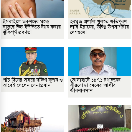
ইসরাইলে তরুণদের মধ্যে
হরমুজ প্রণালি খুলতে ক্ষতিপূরণ
বাড়ছে উচ্চ ইউভিতে ট্যান করার
দাবি ইরানের, উদ্বিগ্ন উপসাগরীয়
ঝুঁকিপূর্ণ প্রবণতা
দেশগুলো
পাঁচ দিনের সফরে দক্ষিণ সুদান ও
ভোলাহাটে ১৯৭১ রণাঙ্গনের
আবেই গেলেন সেনাপ্রধান
বীরযোদ্ধা মেসের আলীর
জীবনাবসান