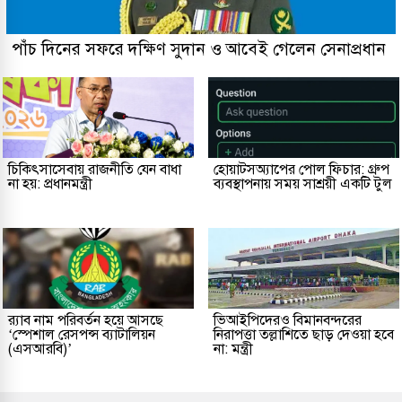
পাঁচ দিনের সফরে দক্ষিণ সুদান ও আবেই গেলেন সেনাপ্রধান
চিকিৎসাসেবায় রাজনীতি যেন বাধা
হোয়াটসঅ্যাপের পোল ফিচার: গ্রুপ
না হয়: প্রধানমন্ত্রী
ব্যবস্থাপনায় সময় সাশ্রয়ী একটি টুল
র‌্যাব নাম পরিবর্তন হয়ে আসছে
ভিআইপিদেরও বিমানবন্দরের
‘স্পেশাল রেসপন্স ব্যাটালিয়ন
নিরাপত্তা তল্লাশিতে ছাড় দেওয়া হবে
(এসআরবি)’
না: মন্ত্রী