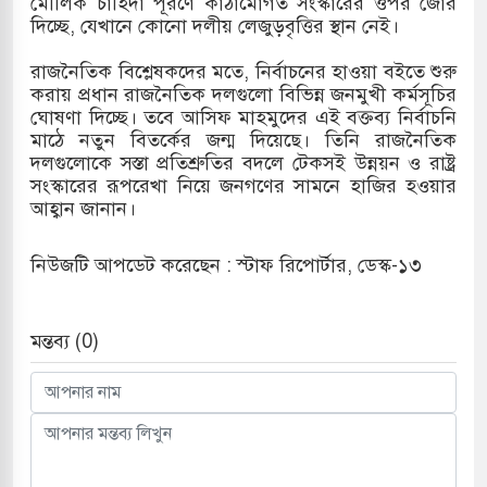
মৌলিক চাহিদা পূরণে কাঠামোগত সংস্কারের ওপর জোর
দিচ্ছে, যেখানে কোনো দলীয় লেজুড়বৃত্তির স্থান নেই।
 হামলায় ছাত্রদল ও ছাত্রলীগের আচরণ ইসরায়েলের
রাজনৈতিক বিশ্লেষকদের মতে, নির্বাচনের হাওয়া বইতে শুরু
করায় প্রধান রাজনৈতিক দলগুলো বিভিন্ন জনমুখী কর্মসূচির
ঘোষণা দিচ্ছে। তবে আসিফ মাহমুদের এই বক্তব্য নির্বাচনি
দখলের পথে ইসরায়েলীরা,হাতছাড়ার ঝুঁকিতে জরুরি
মাঠে নতুন বিতর্কের জন্ম দিয়েছে। তিনি রাজনৈতিক
দলগুলোকে সস্তা প্রতিশ্রুতির বদলে টেকসই উন্নয়ন ও রাষ্ট্র
র
সংস্কারের রূপরেখা নিয়ে জনগণের সামনে হাজির হওয়ার
আহ্বান জানান।
ি ও পাহাড়ি ঢলে ফুঁসে উঠেছে তিস্তা
ের মুক্তির দাবিতে পাকিস্তানজুড়ে পিটিআইয়ের আজ
নিউজটি আপডেট করেছেন : স্টাফ রিপোর্টার, ডেস্ক-১৩
মন্তব্য (0)