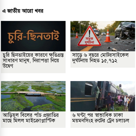
এ জাতীয় আরো খবর
চুরি ছিনতাইয়ের কারণে ক্ষতিগ্রস্ত
সাড়ে ৬ বছরে মোটরসাইকেল
সাধারণ মানুষ, নিরাপত্তা নিয়ে
দুর্ঘটনায় নিহত ১৫,৭১২
উদ্বেগ
আড়িয়ল বিলের পাঁচ প্রজাতির
৬ ঘণ্টা পর স্বাভাবিক ঢাকা
মাছে মিলল মাইক্রোপ্লাস্টিক
ময়মনসিংহ রুটের ট্রেন চলাচল