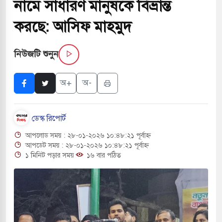
নামে সাধারণ মানুষকে বিভ্রান্ত
করছে: আসিফ মাহমুদ
ই বাসের মুখোমুখি সংঘর্ষে ৯ জন নিহত
নিউজটি শুনুন
সচাপায় ৬ শ্রমিক নিহত, আহত ১৫
ে শব্দদূষণ নিয়ন্ত্রণে দেড় হাজার মসজিদ থেকে মাইক
অ+
অ-
ডেস্ক রিপোর্ট
ে বন্দুকধারীর গুলিতে শিক্ষক নিহত, হামলাকারীর আত্মহত্যা
আপলোড সময় : ২৮-০১-২০২৬ ১০:৪৮:২১ পূর্বাহ্ন
লে মধ্যপ্রাচ্যে ব্ল্যাকআউটের কঠোর হুঁশিয়ারি ইরানের
আপডেট সময় : ২৮-০১-২০২৬ ১০:৪৮:২১ পূর্বাহ্ন
১ মিনিট পড়ার সময়
১৬ বার পঠিত
ও বিমানবন্দরের নিরাপত্তা তল্লাশিতে ছাড় দেওয়া হবে না:
ারাগারে দক্ষিণ কোরিয়ার বন্দি ২৫ শতাংশ বেড়েছে