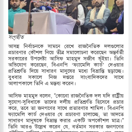
্র পাশে থাকুক বা না থাকুক, ইরানে একক সামরিক পদক্ষেপের
কাররমে জুমার বয়ান ও নামাজ পড়াবেন দেওবন্দের
সংগৃহীত
আসন্ন নির্বাচনকে সামনে রেখে রাজনৈতিক দলগুলোর
প্রচারণার কৌশল নিয়ে তীব্র সমালোচনা করেছেন অন্তর্বর্তী
বাংলা ছাড়লেন জনপ্রিয় ভারতীয় সাংবাদিক ময়ূখ রঞ্জন
সরকারের উপদেষ্টা আসিফ মাহমুদ সজীব ভূঁইয়া। তিনি
অভিযোগ করেছেন, বিএনপি ‘ফ্যামেলি কার্ড’ দেওয়ার
প্রতিশ্রুতি দিয়ে সাধারণ মানুষের মধ্যে বিভ্রান্তি ছড়াচ্ছে।
বুধবার সকালে নিজ দপ্তরে সাংবাদিকদের সাথে
 শোন অ্যারেস্ট আবেদন, বরগুনার এসআইয়ের বিরুদ্ধে
আলাপকালে তিনি এ মন্তব্য করেন।
আসিফ মাহমুদ বলেন, "কোনো রাজনৈতিক দল যদি রাষ্ট্রীয়
সুযোগ-সুবিধাকে তাদের দলীয় প্রতিশ্রুতি হিসেবে প্রচার
তি জাদুঘর নতুন বাংলাদেশের পথচলার কেন্দ্র হবে: ড.
করে, তবে তা জনগণের সাথে প্রতারণার শামিল। বিএনপি
ফ্যামেলি কার্ড দেওয়ার যে প্রচারণা চালাচ্ছে, তা আদতে
সাধারণ মানুষকে বিভ্রান্ত করার একটি অপকৌশল মাত্র।"
তিনি আরও উল্লেখ করেন যে, বর্তমান সরকার জনগণের
সহ বিভিন্ন খাতে সৌদির বিনিয়োগের আহবান প্রধানমন্ত্রীর