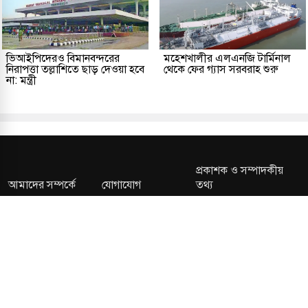
ভিআইপিদেরও বিমানবন্দরের
মহেশখালীর এলএনজি টার্মিনাল
নিরাপত্তা তল্লাশিতে ছাড় দেওয়া হবে
থেকে ফের গ্যাস সরবরাহ শুরু
না: মন্ত্রী
প্রকাশক ও সম্পাদকীয়
আমাদের সম্পর্কে
যোগাযোগ
তথ্য
সম্পাদকীয় নীতি
সংশোধন নীতি
গোপনীয়তা নীতি
লাইসেন্স নং: TRAD/DNCC/013106/2024 বার্তা বিভাগ:
news@kalerdiganta.com
অফিস:
info@kalerdiganta.com