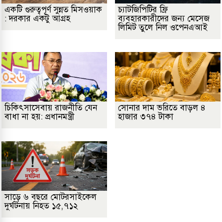
একটি গুরুত্বপূর্ণ সুন্নত মিসওয়াক
চ্যাটজিপিটির ফ্রি
: দরকার একটু আগ্রহ
ব্যবহারকারীদের জন্য মেসেজ
লিমিট তুলে নিল ওপেনএআই
চিকিৎসাসেবায় রাজনীতি যেন
সোনার দাম ভরিতে বাড়ল ৪
বাধা না হয়: প্রধানমন্ত্রী
হাজার ৩৭৪ টাকা
সাড়ে ৬ বছরে মোটরসাইকেল
দুর্ঘটনায় নিহত ১৫,৭১২