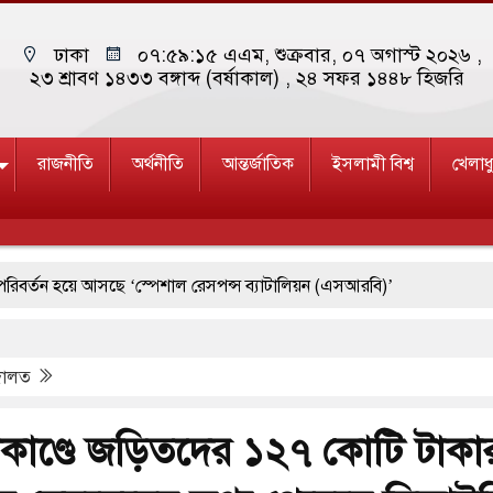
ঢাকা
০৭:৫৯:১৬ এএম
, শুক্রবার, ০৭ অগাস্ট ২০২৬ ,
২৩ শ্রাবণ ১৪৩৩ বঙ্গাব্দ (বর্ষাকাল)
, ২৪ সফর ১৪৪৮ হিজরি
রাজনীতি
অর্থনীতি
আন্তর্জাতিক
ইসলামী বিশ্ব
খেলাধ
য়ে আসছে ‘স্পেশাল রেসপন্স ব্যাটালিয়ন (এসআরবি)’
পশ্চিমবঙ্গে শব্দদূষণ নিয়ন্ত্রণে দেড় হাজার মসজিদ থেকে মাইক অপসারণ
দালত
্ল্যাকআউটের কঠোর হুঁশিয়ারি ইরানের
িণ কোরিয়ার বন্দি ২৫ শতাংশ বেড়েছে
যাকাণ্ডে জড়িতদের ১২৭ কোটি টাকা
ার বয়ান ও নামাজ পড়াবেন দেওবন্দের মুহতামিম