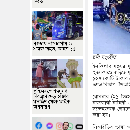
নিহত
বগুড়ায় বাসচাপায় ৬
শ্রমিক নিহত, আহত ১৫
ছবি সংগৃহীত
ইনকিলাব মঞ্চের মুখ
হত্যাকাণ্ডে জড়িত ম
১২৭ কোটি টাকার ব
তদন্ত বিভাগ (সিআ
পশ্চিমবঙ্গে শব্দদূষণ
নিয়ন্ত্রণে দেড় হাজার
রোববার (২১ ডিসেম
মসজিদ থেকে মাইক
রক্ষাকারী বাহিনী 
অপসারণ
সন্দেহজনক লেনদেন
করা হয়।
সিআইডির ভাষ্য অন