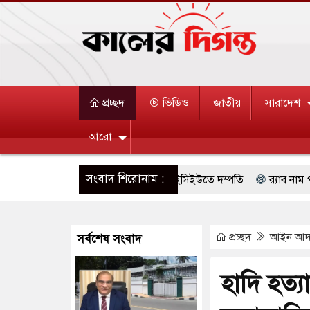
প্রচ্ছদ
ভিডিও
জাতীয়
সারাদেশ
আরো
সংবাদ শিরোনাম :
 হাইকমিশনারের বাসভবনে আগুন, আইসিইউতে দম্পতি
র‌্যাব নাম পরিবর্তন হ
ুখি সংঘর্ষে ৯ জন নিহত
বগুড়ায় বাসচাপায় ৬ শ্রমিক নিহত, আহত ১৫
প্রচ্ছদ
আইন আ
সর্বশেষ সংবাদ
 গুলিতে শিক্ষক নিহত, হামলাকারীর আত্মহত্যা
হামলা চালালে মধ্যপ্রাচ্যে ব
 নিরাপত্তা তল্লাশিতে ছাড় দেওয়া হবে না: মন্ত্রী
বিদেশের কারাগারে দক্ষ
হাদি হত্
বা না থাকুক, ইরানে একক সামরিক পদক্ষেপের ইঙ্গিত
বায়তুল মোকাররমে জুম