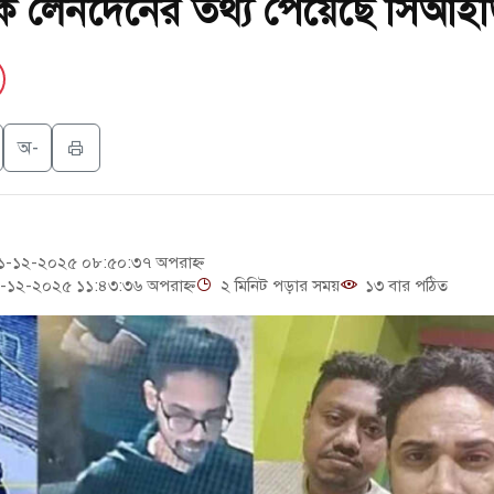
িক লেনদেনের তথ্য পেয়েছে সিআই
বেদন, বরগুনার এসআইয়ের বিরুদ্ধে ব্যবস্থা নেওয়া
সৌদির বিনিয়োগের আহবান প্রধানমন্ত্রীর
ে ইসরায়েলীরা,হাতছাড়ার ঝুঁকিতে জরুরি বৈঠক জর্ডানের
অ-
য়ের আজ বিক্ষোভ
-১২-২০২৫ ০৮:৫০:৩৭ অপরাহ্ন
-১২-২০২৫ ১১:৪৩:৩৬ অপরাহ্ন
২ মিনিট পড়ার সময়
১৩ বার পঠিত