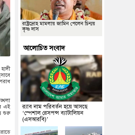
রাষ্ট্রদ্রোহ মামলায় জামিন পেলেন চিন্ময়
কৃষ্ণ দাস
আলোচিত সংবাদ
 হাদী
িসাবে
অপরাধ
ঙ্খলা
র‌্যাব নাম পরিবর্তন হয়ে আসছে
বে এই
‘স্পেশাল রেসপন্স ব্যাটালিয়ন
 শুরু
(এসআরবি)’
 রোডে