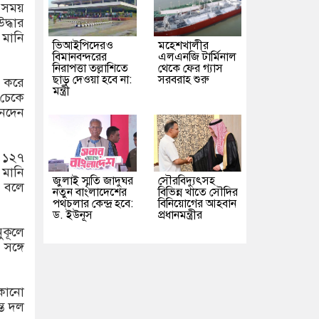
এ সময়
দ্ধার
 মানি
ভিআইপিদেরও
মহেশখালীর
বিমানবন্দরের
এলএনজি টার্মিনাল
নিরাপত্তা তল্লাশিতে
থেকে ফের গ্যাস
ছাড় দেওয়া হবে না:
সরবরাহ শুরু
ণ করে
মন্ত্রী
ন চেকে
েনদেন
বে ১২৭
মানি
জুলাই স্মৃতি জাদুঘর
সৌরবিদ্যুৎসহ
ে বলে
নতুন বাংলাদেশের
বিভিন্ন খাতে সৌদির
পথচলার কেন্দ্র হবে:
বিনিয়োগের আহবান
ড. ইউনূস
প্রধানমন্ত্রীর
ুকূলে
সঙ্গে
 কোনো
্ত দল