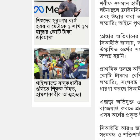
শরীফ ওসমান হাদী 
ঘটনাস্থলে ক্রাইমস
এবং উদ্ধার করা 
শিশুদের সুরক্ষায় ব্যর্থ
লন্ডারিং আইনে পৃথ
হওয়ায় মেটাকে ১ লাখ ১৭
হাজার কোটি টাকা
গ্রেপ্তার অভিযান
জরিমানা
সিআইডি জানায়, অভিযু
উল্লেখিত অর্থের 
সম্পন্ন হয়নি।
প্রাথমিক তদন্তে অভিয
কোটি টাকার বেশ
লন্ডারিং, সংঘবদ্ধ 
থাইল্যান্ডে বন্দুকধারীর
ধারণা করছে সিআ
গুলিতে শিক্ষক নিহত,
হামলাকারীর আত্মহত্যা
এছাড়া অভিযুক্ত ও 
বাজেয়াপ্ত করতে প্
এসব অর্থের প্রকৃত
সিআইডি আরও জানায়
সংঘবদ্ধ ও শক্তিশ