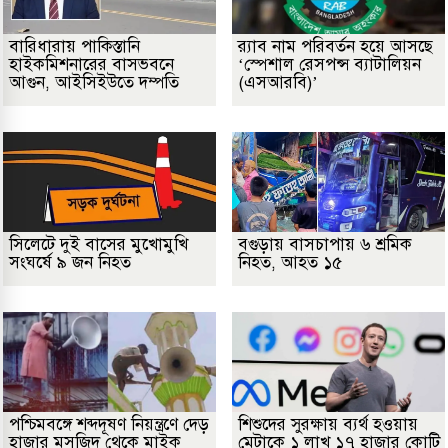
বারিধারায় পাকিস্তানি
র‌্যাব নাম পরিবর্তন হয়ে আসছে
হাইকমিশনারের বাসভবনে
‘স্পেশাল রেসপন্স ব্যাটালিয়ন
আগুন, আইসিইউতে দম্পতি
(এসআরবি)’
সিলেটে দুই বাসের মুখোমুখি
বগুড়ায় বাসচাপায় ৬ শ্রমিক
সংঘর্ষে ৯ জন নিহত
নিহত, আহত ১৫
পশ্চিমবঙ্গে শব্দদূষণ নিয়ন্ত্রণে দেড়
শিশুদের সুরক্ষায় ব্যর্থ হওয়ায়
হাজার মসজিদ থেকে মাইক
মেটাকে ১ লাখ ১৭ হাজার কোটি