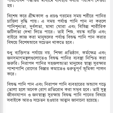
পরিশোধন পদ্ধতির মাধ্যমে ব্যবহার করার পরামর্শ দেওয়া
হয়।
খলের পথে ইসরায়েলীরা,হাতছাড়ার ঝুঁকিতে জরুরি
বিশেষ করে গ্রীষ্মকাল ও প্রচণ্ড গরমের সময় শরীরে পানির
র
চাহিদা বৃদ্ধি পায়। এ সময় পর্যাপ্ত পানি পান না করলে
পানিশূন্যতা, দুর্বলতা, মাথা ঘোরা এবং বিভিন্ন শারীরিক
 ও পাহাড়ি ঢলে ফুঁসে উঠেছে তিস্তা
জটিলতা দেখা দিতে পারে। তাই শিশু, বয়স্ক ব্যক্তি এবং
বাইরে কাজ করা মানুষদের পর্যাপ্ত বিশুদ্ধ পানি পান করার
ের মুক্তির দাবিতে পাকিস্তানজুড়ে পিটিআইয়ের আজ
বিষয়ে বিশেষভাবে সচেতন থাকতে হবে।
শুধু ব্যক্তিগত পর্যায়ে নয়, শিক্ষা প্রতিষ্ঠান, কর্মক্ষেত্র এবং
জনসমাগমস্থলগুলোতেও বিশুদ্ধ পানির ব্যবস্থা নিশ্চিত করা
ত্তর কোরিয়ার ক্ষেপণাস্ত্র ইউনিট মোতায়েন করা হয়েছে:
জরুরি। নিরাপদ পানির সহজলভ্যতা মানুষের স্বাস্থ্য সুরক্ষার
পাশাপাশি রোগের বিস্তার কমাতেও গুরুত্বপূর্ণ ভূমিকা পালন
করে।
বিশুদ্ধ পানি পান এবং নিরাপদ পানি ব্যবহারের অভ্যাস গড়ে
তোলা হলে অনেক রোগ প্রতিরোধ করা সম্ভব হবে। তাই সুস্থ
জীবনযাপন ও জনস্বাস্থ্য সুরক্ষায় বিশুদ্ধ পানি পানের বিষয়ে
সবাইকে আরও সচেতন হওয়ার আহ্বান জানানো হয়েছে।