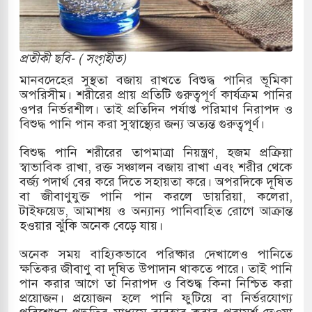
কাররমে জুমার বয়ান ও নামাজ পড়াবেন দেওবন্দের
প্রতীকী ছবি- ( সংগৃহীত)
বাংলা ছাড়লেন জনপ্রিয় ভারতীয় সাংবাদিক ময়ূখ রঞ্জন
মানবদেহের সুস্থতা বজায় রাখতে বিশুদ্ধ পানির ভূমিকা
অপরিসীম। শরীরের প্রায় প্রতিটি গুরুত্বপূর্ণ কার্যক্রম পানির
ওপর নির্ভরশীল। তাই প্রতিদিন পর্যাপ্ত পরিমাণ নিরাপদ ও
বিশুদ্ধ পানি পান করা সুস্বাস্থ্যের জন্য অত্যন্ত গুরুত্বপূর্ণ।
 শোন অ্যারেস্ট আবেদন, বরগুনার এসআইয়ের বিরুদ্ধে
বিশুদ্ধ পানি শরীরের তাপমাত্রা নিয়ন্ত্রণ, হজম প্রক্রিয়া
স্বাভাবিক রাখা, রক্ত সঞ্চালন বজায় রাখা এবং শরীর থেকে
বর্জ্য পদার্থ বের করে দিতে সহায়তা করে। অপরদিকে দূষিত
তি জাদুঘর নতুন বাংলাদেশের পথচলার কেন্দ্র হবে: ড.
বা জীবাণুযুক্ত পানি পান করলে ডায়রিয়া, কলেরা,
টাইফয়েড, আমাশয় ও অন্যান্য পানিবাহিত রোগে আক্রান্ত
হওয়ার ঝুঁকি অনেক বেড়ে যায়।
সহ বিভিন্ন খাতে সৌদির বিনিয়োগের আহবান প্রধানমন্ত্রীর
অনেক সময় বাহ্যিকভাবে পরিষ্কার দেখালেও পানিতে
ক্ষতিকর জীবাণু বা দূষিত উপাদান থাকতে পারে। তাই পানি
 হামলায় ছাত্রদল ও ছাত্রলীগের আচরণ ইসরায়েলের
পান করার আগে তা নিরাপদ ও বিশুদ্ধ কিনা নিশ্চিত করা
প্রয়োজন। প্রয়োজন হলে পানি ফুটিয়ে বা নির্ভরযোগ্য