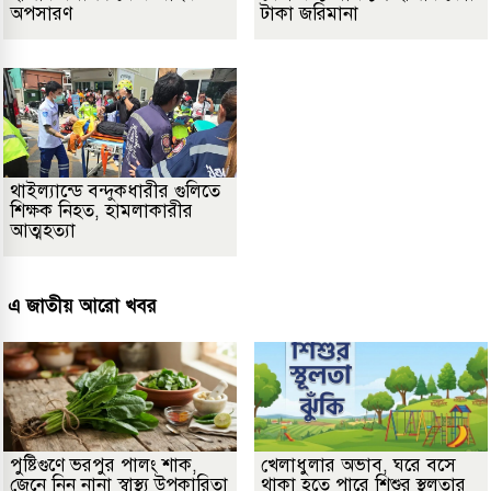
অপসারণ
টাকা জরিমানা
থাইল্যান্ডে বন্দুকধারীর গুলিতে
শিক্ষক নিহত, হামলাকারীর
আত্মহত্যা
এ জাতীয় আরো খবর
পুষ্টিগুণে ভরপুর পালং শাক,
খেলাধুলার অভাব, ঘরে বসে
জেনে নিন নানা স্বাস্থ্য উপকারিতা
থাকা হতে পারে শিশুর স্থূলতার