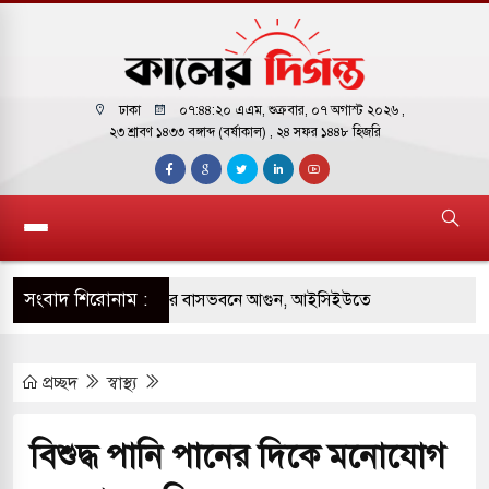
ঢাকা
০৭:৪৪:২১ এএম
, শুক্রবার, ০৭ অগাস্ট ২০২৬ ,
২৩ শ্রাবণ ১৪৩৩ বঙ্গাব্দ (বর্ষাকাল)
, ২৪ সফর ১৪৪৮ হিজরি
সংবাদ শিরোনাম :
় পাকিস্তানি হাইকমিশনারের বাসভবনে আগুন, আইসিইউতে
প্রচ্ছদ
স্বাস্থ্য
 পরিবর্তন হয়ে আসছে ‘স্পেশাল রেসপন্স ব্যাটালিয়ন
বিশুদ্ধ পানি পানের দিকে মনোযোগ
ই বাসের মুখোমুখি সংঘর্ষে ৯ জন নিহত