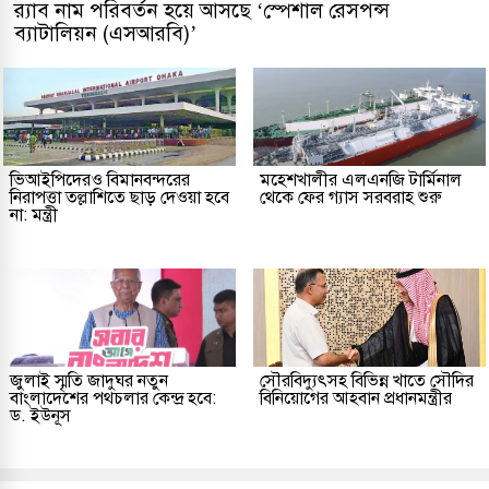
র‌্যাব নাম পরিবর্তন হয়ে আসছে ‘স্পেশাল রেসপন্স
ব্যাটালিয়ন (এসআরবি)’
ভিআইপিদেরও বিমানবন্দরের
মহেশখালীর এলএনজি টার্মিনাল
নিরাপত্তা তল্লাশিতে ছাড় দেওয়া হবে
থেকে ফের গ্যাস সরবরাহ শুরু
না: মন্ত্রী
জুলাই স্মৃতি জাদুঘর নতুন
সৌরবিদ্যুৎসহ বিভিন্ন খাতে সৌদির
বাংলাদেশের পথচলার কেন্দ্র হবে:
বিনিয়োগের আহবান প্রধানমন্ত্রীর
ড. ইউনূস