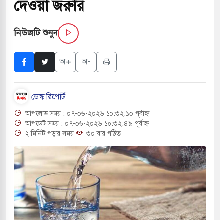
দেওয়া জরুরি
সচাপায় ৬ শ্রমিক নিহত, আহত ১৫
নিউজটি শুনুন
ে শব্দদূষণ নিয়ন্ত্রণে দেড় হাজার মসজিদ থেকে মাইক
অ+
অ-
ে বন্দুকধারীর গুলিতে শিক্ষক নিহত, হামলাকারীর আত্মহত্যা
ডেস্ক রিপোর্ট
লে মধ্যপ্রাচ্যে ব্ল্যাকআউটের কঠোর হুঁশিয়ারি ইরানের
আপলোড সময় : ০৭-০৬-২০২৬ ১০:৩২:১০ পূর্বাহ্ন
ও বিমানবন্দরের নিরাপত্তা তল্লাশিতে ছাড় দেওয়া হবে না:
আপডেট সময় : ০৭-০৬-২০২৬ ১০:৩২:৪৯ পূর্বাহ্ন
২ মিনিট পড়ার সময়
৩০ বার পঠিত
ারাগারে দক্ষিণ কোরিয়ার বন্দি ২৫ শতাংশ বেড়েছে
্র পাশে থাকুক বা না থাকুক, ইরানে একক সামরিক পদক্ষেপের