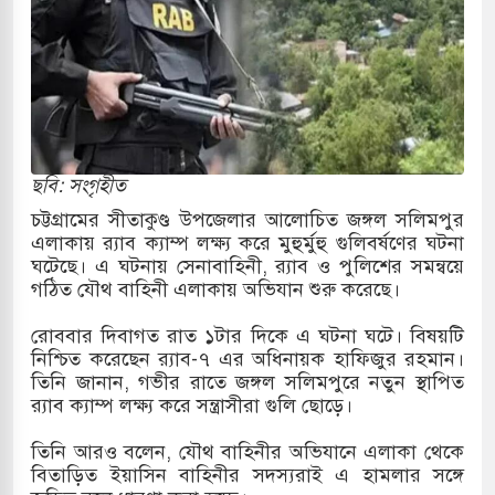
কাররমে জুমার বয়ান ও নামাজ পড়াবেন দেওবন্দের
বাংলা ছাড়লেন জনপ্রিয় ভারতীয় সাংবাদিক ময়ূখ রঞ্জন
ছবি: সংগৃহীত
 শোন অ্যারেস্ট আবেদন, বরগুনার এসআইয়ের বিরুদ্ধে
চট্টগ্রামের সীতাকুণ্ড উপজেলার আলোচিত জঙ্গল সলিমপুর
এলাকায় র‍্যাব ক্যাম্প লক্ষ্য করে মুহুর্মুহু গুলিবর্ষণের ঘটনা
ঘটেছে। এ ঘটনায় সেনাবাহিনী, র‍্যাব ও পুলিশের সমন্বয়ে
গঠিত যৌথ বাহিনী এলাকায় অভিযান শুরু করেছে।
তি জাদুঘর নতুন বাংলাদেশের পথচলার কেন্দ্র হবে: ড.
রোববার দিবাগত রাত ১টার দিকে এ ঘটনা ঘটে। বিষয়টি
নিশ্চিত করেছেন র‍্যাব-৭ এর অধিনায়ক হাফিজুর রহমান।
তিনি জানান, গভীর রাতে জঙ্গল সলিমপুরে নতুন স্থাপিত
সহ বিভিন্ন খাতে সৌদির বিনিয়োগের আহবান প্রধানমন্ত্রীর
র‍্যাব ক্যাম্প লক্ষ্য করে সন্ত্রাসীরা গুলি ছোড়ে।
 হামলায় ছাত্রদল ও ছাত্রলীগের আচরণ ইসরায়েলের
তিনি আরও বলেন, যৌথ বাহিনীর অভিযানে এলাকা থেকে
বিতাড়িত ইয়াসিন বাহিনীর সদস্যরাই এ হামলার সঙ্গে