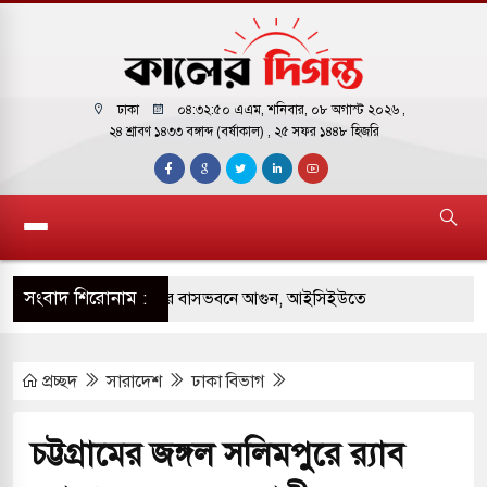
ঢাকা
০৪:৩২:৫১ এএম
, শনিবার, ০৮ অগাস্ট ২০২৬ ,
২৪ শ্রাবণ ১৪৩৩ বঙ্গাব্দ (বর্ষাকাল)
, ২৫ সফর ১৪৪৮ হিজরি
সংবাদ শিরোনাম :
় পাকিস্তানি হাইকমিশনারের বাসভবনে আগুন, আইসিইউতে
প্রচ্ছদ
সারাদেশ
ঢাকা বিভাগ
 পরিবর্তন হয়ে আসছে ‘স্পেশাল রেসপন্স ব্যাটালিয়ন
চট্টগ্রামের জঙ্গল সলিমপুরে র‍্যাব
ই বাসের মুখোমুখি সংঘর্ষে ৯ জন নিহত