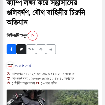
ক্যাম্প লক্ষ্য করে সন্ত্রাসীদের
সচাপায় ৬ শ্রমিক নিহত, আহত ১৫
গুলিবর্ষণ, যৌথ বাহিনীর চিরুনি
ে শব্দদূষণ নিয়ন্ত্রণে দেড় হাজার মসজিদ থেকে মাইক
অভিযান
নিউজটি শুনুন
ে বন্দুকধারীর গুলিতে শিক্ষক নিহত, হামলাকারীর আত্মহত্যা
অ+
অ-
লে মধ্যপ্রাচ্যে ব্ল্যাকআউটের কঠোর হুঁশিয়ারি ইরানের
 বিমানবন্দরের নিরাপত্তা তল্লাশিতে ছাড় দেওয়া হবে না:
ডেস্ক রিপোর্ট
আপলোড সময় : ২৫-০৫-২০২৬ ১২:৪৮:৪০ অপরাহ্ন
ারাগারে দক্ষিণ কোরিয়ার বন্দি ২৫ শতাংশ বেড়েছে
আপডেট সময় : ২৫-০৫-২০২৬ ১২:৪৮:৪০ অপরাহ্ন
১ মিনিট পড়ার সময়
১৯ বার পঠিত
্র পাশে থাকুক বা না থাকুক, ইরানে একক সামরিক পদক্ষেপের