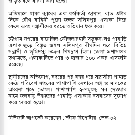
জড়িত বলে ধারণা করা হচ্ছে।
খলের পথে ইসরায়েলীরা,হাতছাড়ার ঝুঁকিতে জরুরি
অভিযানে থাকা র‍্যাবের এক কর্মকর্তা জানান, রাত ৩টার
দিকে যৌথ বাহিনী পুরো জঙ্গল সলিমপুর এলাকা ঘিরে
র
ফেলে এবং সন্ত্রাসীদের ধরতে অভিযান শুরু করে।
 ও পাহাড়ি ঢলে ফুঁসে উঠেছে তিস্তা
চট্টগ্রাম নগরের বায়েজিদ-ফৌজদারহাট সড়কসংলগ্ন পাহাড়ি
এলাকাজুড়ে বিস্তৃত জঙ্গল সলিমপুর দীর্ঘদিন ধরে বিভিন্ন
র মুক্তির দাবিতে পাকিস্তানজুড়ে পিটিআইয়ের আজ
সন্ত্রাসী ও ভূমিদস্যু চক্রের নিয়ন্ত্রণে ছিল। জেলা প্রশাসনের
তথ্যমতে, এলাকাটিতে প্রায় ৩ হাজার ১০০ একর খাসজমি
রয়েছে।
ত্তর কোরিয়ার ক্ষেপণাস্ত্র ইউনিট মোতায়েন করা হয়েছে:
স্থানীয়দের অভিযোগ, বছরের পর বছর ধরে সন্ত্রাসীরা পাহাড়
কেটে পরিবেশ ধ্বংসের পাশাপাশি সেখানে অস্ত্র ও মাদকের
আস্তানা গড়ে তোলে। পাশাপাশি স্বল্পমূল্যে ঘর দেওয়ার
নামে জলবায়ু উদ্বাস্তুদের পাহাড়ি এলাকায় বসবাসের সুযোগ
করে দেওয়া হতো।
নিউজটি আপডেট করেছেন : স্টাফ রিপোর্টার, ডেস্ক-০২