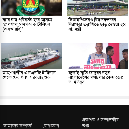
র‌্যাব নাম পরিবর্তন হয়ে আসছে
ভিআইপিদেরও বিমানবন্দরের
‘স্পেশাল রেসপন্স ব্যাটালিয়ন
নিরাপত্তা তল্লাশিতে ছাড় দেওয়া হবে
(এসআরবি)’
না: মন্ত্রী
মহেশখালীর এলএনজি টার্মিনাল
জুলাই স্মৃতি জাদুঘর নতুন
থেকে ফের গ্যাস সরবরাহ শুরু
বাংলাদেশের পথচলার কেন্দ্র হবে:
ড. ইউনূস
প্রকাশক ও সম্পাদকীয়
আমাদের সম্পর্কে
যোগাযোগ
তথ্য