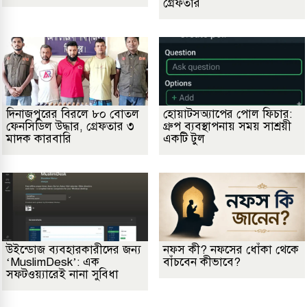
গ্রেফতার
দিনাজপুরের বিরলে ৮০ বোতল
হোয়াটসঅ্যাপের পোল ফিচার:
ফেনসিডিল উদ্ধার, গ্রেফতার ৩
গ্রুপ ব্যবস্থাপনায় সময় সাশ্রয়ী
মাদক কারবারি
একটি টুল
উইন্ডোজ ব্যবহারকারীদের জন্য
নফস কী? নফসের ধোঁকা থেকে
‘MuslimDesk’: এক
বাঁচবেন কীভাবে?
সফটওয়্যারেই নানা সুবিধা