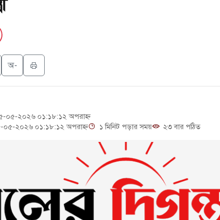
রী
লাই গণঅভ্যুত্থান দিবস
িদ্যুৎ কেন্দ্রের ইউনিট-১ এ আবারও বিদ্যুৎ উৎপাদন শুরু
িন সিটিতে রুশ নাগরিকদের মারামারি: নিহত ১
অ-
িহাসিক "এক দফা" -র ২ বছর পূর্তি
-০৫-২০২৬ ০১:১৮:১২ অপরাহ্ন
-০৫-২০২৬ ০১:১৮:১২ অপরাহ্ন
১ মিনিট পড়ার সময়
২৩ বার পঠিত