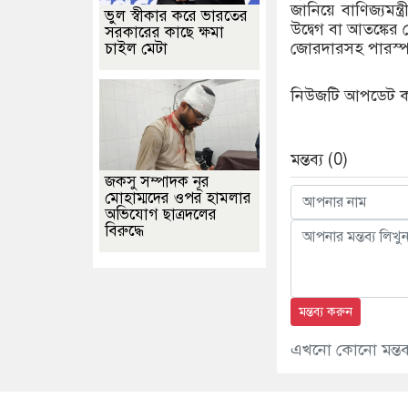
জানিয়ে বাণিজ্যমন
ভুল স্বীকার করে ভারতের
উদ্বেগ বা আতঙ্কের 
সরকারের কাছে ক্ষমা
জোরদারসহ পারস্পরিক
চাইল মেটা
নিউজটি আপডেট করে
মন্তব্য (0)
জকসু সম্পাদক নূর
মোহাম্মদের ওপর হামলার
অভিযোগ ছাত্রদলের
বিরুদ্ধে
মন্তব্য করুন
এখনো কোনো মন্তব্য