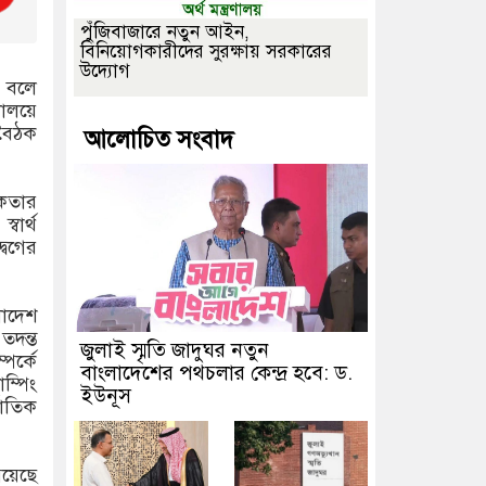
পুঁজিবাজারে নতুন আইন,
বিনিয়োগকারীদের সুরক্ষায় সরকারের
উদ্যোগ
া বলে
ালয়ে
ে বৈঠক
আলোচিত সংবাদ
িকতার
বার্থ
বেগের
ংলাদেশ
 তদন্ত
জুলাই স্মৃতি জাদুঘর নতুন
পর্কে
বাংলাদেশের পথচলার কেন্দ্র হবে: ড.
ম্পিং
ইউনূস
াতিক
য়েছে