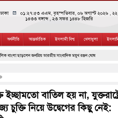
ঢাকা
০১:২৭:৫৩ এএম
, বৃহস্পতিবার, ০৬ অগাস্ট ২০২৬ ,
২২ 
১৪৩৩
বঙ্গাব্দ , ২৩ সফর ১৪৪৮ হিজরি
অর্থনীতি
আন্তর্জাতিক
ইসলামী বিশ্ব
খেলাধুলা
ইসলাম
লা ছাড়লেন জনপ্রিয় ভারতীয় সাংবাদিক ময়ূখ রঞ্জন ঘোষ
তি জাদুঘর নতুন বাংলাদেশের পথচলার কেন্দ্র হবে: ড. ইউনূস
ছাত্রদল ও ছাত্রলীগের আচরণ ইসরায়েলের মতো: সাদিক
ষ্টি ও পাহাড়ি ঢলে ফুঁসে উঠেছে তিস্তা
চুক্তি ইচ্ছামতো বাতিল হয় না, যুক্তরাষ্ট্
রিয়ার ক্ষেপণাস্ত্র ইউনিট মোতায়েন করা হয়েছে: কিয়েভ
জ্য চুক্তি নিয়ে উদ্বেগের কিছু নেই:
 হামলার শিকার ভারতীয় জাহাজ ডুবল