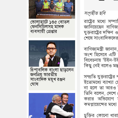
সংগৃহীত ছবি
রাষ্ট্রের মধ্যে স
ভোলাহাটে ১৩৫ বোতল
জানিয়েছেন বাণিজ্য
ফেনসিডিলসহ মাদক
ব্যবসায়ী গ্রেপ্তার
যুক্তরাষ্ট্রের দক্ষ
শেষে সাংবাদিকদের 
বাণিজ্যমন্ত্রী জান
অংশ হিসেবে এটি উত্
বিবেচনায় 'উইন-উই
কিছু নেই বলেও মন্
রিপাবলিক বাংলা ছাড়লেন
জনপ্রিয় ভারতীয়
সম্প্রতি যুক্তরাষ্ট্
সাংবাদিক ময়ূখ রঞ্জন
ইতোমধ্যে ব্যাখ্যা চ
ঘোষ
না হলে তা আরও ই
তিনি বলেন, দেশে 
করার অভিযোগ সম
কমপ্লায়েন্সের মধ
চুক্তির কোনো ধারা