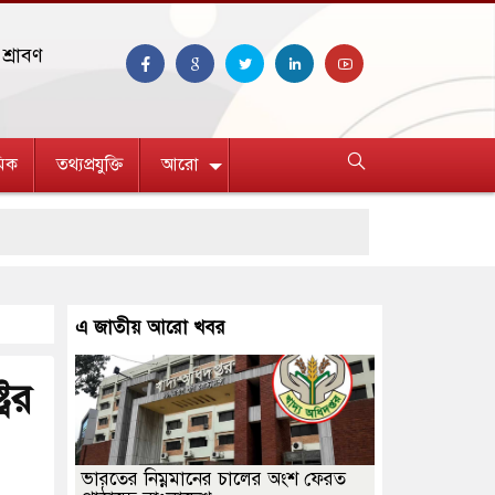
শ্রাবণ
িক
তথ্যপ্রযুক্তি
আরো
এ জাতীয় আরো খবর
রের
ভারতের নিম্নমানের চালের অংশ ফেরত