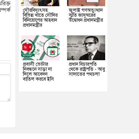
রিক্ত
্পর্ক
সৌরবিদ্যুৎসহ
জুলাই গণঅভ্যুত্থান
বিভিন্ন খাতে সৌদির
স্মৃতি জাদুঘরের
বিনিয়োগের আহবান
উদ্বোধন প্রধানমন্ত্রীর
প্রধানমন্ত্রীর
প্রবাসী ভোটার
প্রধান বিচারপতি
নিবন্ধনে সাড়া না
থেকে রাষ্ট্রপতি - আবু
দিলে আবেদন
সাদাতের পথচলা
বাতিল করবে ইসি