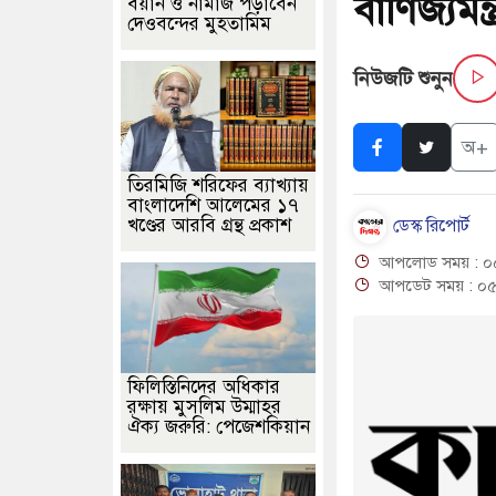
বাণিজ্যমন্ত্
বয়ান ও নামাজ পড়াবেন
্যালোচনায় পোশাক রপ্তানিতে দ্বিতীয় স্থানে বাংলাদেশ
দেওবন্দের মুহতামিম
আজ সেই ঐতিহাসিক জু
ায় একমাত্র আসামি অবসরপ্রাপ্ত সেনাসদস্য জামিনে মুক্ত
বড়পুকুরিয়া তাপব
নিউজটি শুনুন
-কুতুবদিয়া শিপিং চ্যানেলে জালের জড়ালে মারাত্মক নৌ-ঝুঁকি
রূপপুর গ্র
অ+
মপুর ভূমি অফিসের সব কর্মকর্তা-কর্মচারী বরখাস্ত
শহীদ মিনারের সেই ঐত
তিরমিজি শরিফের ব্যাখ্যায়
বাংলাদেশি আলেমের ১৭
খণ্ডের আরবি গ্রন্থ প্রকাশ
ডেস্ক রিপোর্ট
আপলোড সময় : ০৫
আপডেট সময় : ০৫
ফিলিস্তিনিদের অধিকার
রক্ষায় মুসলিম উম্মাহর
ঐক্য জরুরি: পেজেশকিয়ান