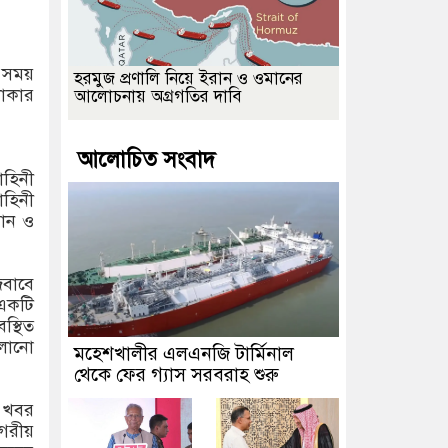
এ সময়
হরমুজ প্রণালি নিয়ে ইরান ও ওমানের
লাকার
আলোচনায় অগ্রগতির দাবি
আলোচিত সংবাদ
াহিনী
াহিনী
মান ও
জবাবে
 একটি
স্থিত
ালানো
মহেশখালীর এলএনজি টার্মিনাল
থেকে ফের গ্যাস সরবরাহ শুরু
র খবর
াগরীয়