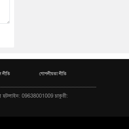
 নীতি
গোপনীয়তা নীতি
া হটলাইন: 09638001009 চাকুরী: