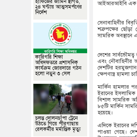
হাফিজের জামিন স্থগিত,
আইআরআইবি এক প্
২৪ ঘণ্টায় আত্মসমর্পণের
নির্দেশ
সেনাবাহিনীর বিবৃত
শত্রুপক্ষের ছোঁড়া
সামরিক অবস্থানে
দেশের সার্বভৌমত্
কারিগরি শিক্ষা
এবং নৌবাহিনীর আট
অধিদফতরে প্রশাসনিক
দেশটির হরমুজগান,
কার্যক্রম জোরদারে গঠন
হলো নতুন ৩ সেল
ক্ষেপণাস্ত্র হামলা 
মার্কিন হামলার প
ইরানের ইসলামিক 
বিশাল সামরিক অভ
৮৫টি মার্কিন সামরি
হয়েছে।
চলন্ত দোলনচাঁপা ট্রেনে
উঠতে গিয়ে পীরগাছায়
এদিকে ইরানের দক্
রেলকর্মীর মর্মান্তিক মৃত্যু
পাওয়া গেছে। দেশট