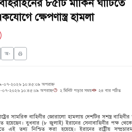
বাহরাইনের ৮৫টি মার্কিন ঘাঁটিতে
ইমরান খানের ম
যোগে ক্ষেপণাস্ত্র হামলা
জুলাই গণঅভ্যুত্
বিশ্ব বাণিজ্য 
তনু হত্যা মাম
অ-
পতেঙ্গা-হাতিয়
-০৭-২০২৬ ১০:৪৫:০৯ অপরাহ্ন
-০৭-২০২৬ ১০:৪৫:০৯ অপরাহ্ন
২ মিনিট পড়ার সময়
২৪ বার পঠিত
তরাষ্ট্রের সামরিক বাহিনীর জোরালো হামলায় দেশটির সশস্ত্র বাহিনীর 
 হয়েছেন। বুধবার (৮ জুলাই) ইরানের সেনাবাহিনীর পক্ষ থে
িতে এই তথ্য নিশ্চিত করা হয়েছে। ইরানের রাষ্ট্রীয় সম্প্রচারম