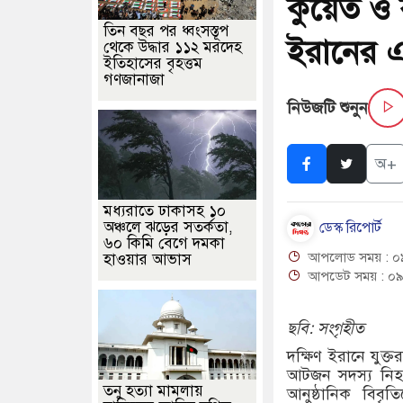
কুয়েত ও 
তিন বছর পর ধ্বংসস্তূপ
ইরানের এক
থেকে উদ্ধার ১১২ মরদেহ
ইতিহাসের বৃহত্তম
গণজানাজা
নিউজটি শুনুন
অ+
মধ্যরাতে ঢাকাসহ ১০
অঞ্চলে ঝড়ের সতর্কতা,
ডেস্ক রিপোর্ট
৬০ কিমি বেগে দমকা
আপলোড সময় : ০৯
হাওয়ার আভাস
আপডেট সময় : ০৯
ছবি: সংগৃহীত
দক্ষিণ ইরানে যুক্
আটজন সদস্য নিহত
তনু হত্যা মামলায়
আনুষ্ঠানিক বিবৃত