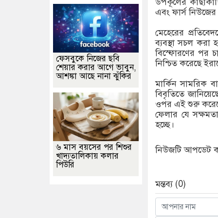
উপকূলের কাছাকাছি 
এবং ফার্স নিউজে
মেহেরের প্রতিবেদ
ব্যবস্থা সচল করা হ
বিস্ফোরণের পর চাবা
ফেসবুকে নিজের ছবি
নিশ্চিত করেছে ইরান
শেয়ার করার আগে ভাবুন,
আশঙ্কা আছে নানা ঝুঁকির
মার্কিন সামরিক ব
বিবৃতিতে জানিয়েছে
ওপর এই শুরু করেছে
ফেলার যে সক্ষমতা
হচ্ছে।
৬ মাস বয়সের পর শিশুর
নিউজটি আপডেট করে
খাদ্যতালিকায় কলার
পিউরি
মন্তব্য (0)