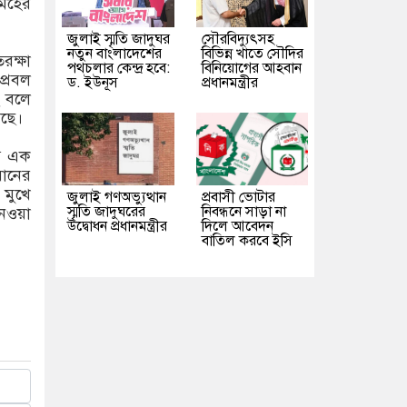
মেহের
জুলাই স্মৃতি জাদুঘর
সৌরবিদ্যুৎসহ
নতুন বাংলাদেশের
বিভিন্ন খাতে সৌদির
রক্ষা
পথচলার কেন্দ্র হবে:
বিনিয়োগের আহবান
প্রবল
ড. ইউনূস
প্রধানমন্ত্রীর
ে বলে
েছে।
সে এক
রানের
 মুখে
জুলাই গণঅভ্যুত্থান
প্রবাসী ভোটার
স্মৃতি জাদুঘরের
নিবন্ধনে সাড়া না
েওয়া
উদ্বোধন প্রধানমন্ত্রীর
দিলে আবেদন
বাতিল করবে ইসি