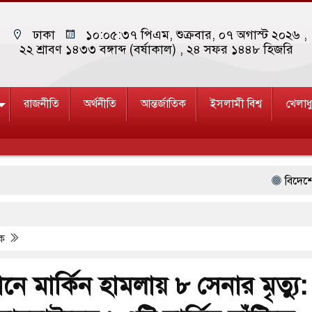
ঢাকা
১০:০৫:৩৭ পিএম
, শুক্রবার, ০৭ অগাস্ট ২০২৬ ,
২২ শ্রাবণ ১৪৩৩ বঙ্গাব্দ (বর্ষাকাল)
, ২৪ সফর ১৪৪৮ হিজরি
রাজনীতি
অর্থনীতি
আন্তর্জাতিক
ইসলামী বিশ্ব
খেলাধ
বিদেশের কারা
বায়তুল মোকার
িক
ভুল তথ্যে শোন
সৌরবিদ্যুৎসহ 
ানে মার্কিন হামলায় ৮ সেনার মৃত্যু:
আল-আকসা দখলে