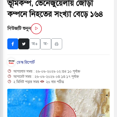
ভূমিকম্প, ভেনেজুয়েলায় জোড়া
বাংলা ছাড়লেন জনপ্রিয় ভারতীয় সাংবাদিক ময়ূখ রঞ্জন
কম্পনে নিহতের সংখ্যা বেড়ে ১৬৪
নিউজটি শুনুন
 শোন অ্যারেস্ট আবেদন, বরগুনার এসআইয়ের বিরুদ্ধে
অ+
অ-
তি জাদুঘর নতুন বাংলাদেশের পথচলার কেন্দ্র হবে: ড.
ডেস্ক রিপোর্ট
আপলোড সময় : ২৬-০৬-২০২৬ ০২:৩৪:১০ পূর্বাহ্ন
সহ বিভিন্ন খাতে সৌদির বিনিয়োগের আহবান প্রধানমন্ত্রীর
আপডেট সময় : ২৬-০৬-২০২৬ ০৩:১৩:১৭ পূর্বাহ্ন
২ মিনিট পড়ার সময়
২০ বার পঠিত
 হামলায় ছাত্রদল ও ছাত্রলীগের আচরণ ইসরায়েলের
খলের পথে ইসরায়েলীরা,হাতছাড়ার ঝুঁকিতে জরুরি