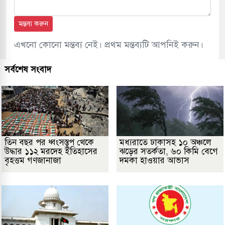
মন্তব্য করুন
এখনো কোনো মন্তব্য নেই। প্রথম মন্তব্যটি আপনিই করুন।
সর্বশেষ সংবাদ
তিন বছর পর ধ্বংসস্তূপ থেকে
মধ্যরাতে ঢাকাসহ ১০ অঞ্চলে
উদ্ধার ১১২ মরদেহ ইতিহাসের
ঝড়ের সতর্কতা, ৬০ কিমি বেগে
বৃহত্তম গণজানাজা
দমকা হাওয়ার আভাস