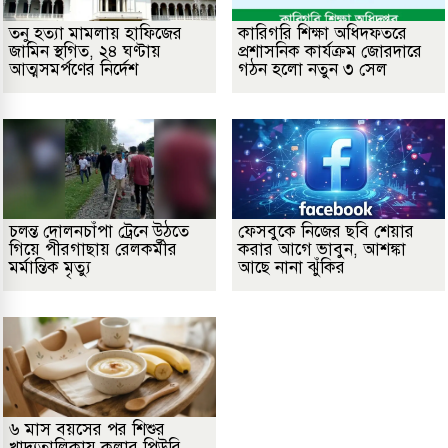
তনু হত্যা মামলায় হাফিজের
কারিগরি শিক্ষা অধিদফতরে
জামিন স্থগিত, ২৪ ঘণ্টায়
প্রশাসনিক কার্যক্রম জোরদারে
আত্মসমর্পণের নির্দেশ
গঠন হলো নতুন ৩ সেল
চলন্ত দোলনচাঁপা ট্রেনে উঠতে
ফেসবুকে নিজের ছবি শেয়ার
গিয়ে পীরগাছায় রেলকর্মীর
করার আগে ভাবুন, আশঙ্কা
মর্মান্তিক মৃত্যু
আছে নানা ঝুঁকির
৬ মাস বয়সের পর শিশুর
খাদ্যতালিকায় কলার পিউরি