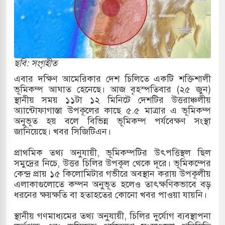
র
 ও পাহাড়ি ঢলে ফুঁসে উঠেছে তিস্তা
র মুক্তির দাবিতে পাকিস্তানজুড়ে পিটিআইয়ের আজ
ছবি: সংগৃহীত
এবার দক্ষিণ আমেরিকার দেশ চিলিতে একটি শক্তিশালী
ভূমিকম্প আঘাত হেনেছে। আজ বৃহস্পতিবার (২৫ জুন)
ত্তর কোরিয়ার ক্ষেপণাস্ত্র ইউনিট মোতায়েন করা হয়েছে:
স্থানীয় সময় ১১টা ১২ মিনিটে দেশটির উত্তরাঞ্চলীয়
অ্যান্টোফাগাস্তা উপকূলের কাছে ৫.৫ মাত্রার এ ভূমিকম্প
অনুভূত হয় বলে বিভিন্ন ভূমিকম্প পর্যবেক্ষণ সংস্থা
জানিয়েছে। খবর সিজিটিএন।
যুত্থান স্মৃতি জাদুঘরের উদ্বোধন প্রধানমন্ত্রীর
প্রাথমিক তথ্য অনুযায়ী, ভূমিকম্পটির উৎপত্তিস্থল ছিল
রে ইয়েমেন উপকূলে হামলার শিকার ভারতীয় জাহাজ
সমুদ্রের নিচে, উত্তর চিলির উপকূল থেকে দূরে। ভূমিকম্পের
কেন্দ্র প্রায় ১৫ কিলোমিটার গভীরে অবস্থান করায় উপকূলীয়
এলাকাগুলোতে কম্পন অনুভূত হলেও তাৎক্ষণিকভাবে বড়
ধরনের ক্ষয়ক্ষতি বা হতাহতের কোনো খবর পাওয়া যায়নি।
্য পর্যালোচনায় পোশাক রপ্তানিতে দ্বিতীয় স্থানে বাংলাদেশ
স্থানীয় গণমাধ্যমের তথ্য অনুযায়ী, চিলির দুর্যোগ ব্যবস্থাপনা
িহাসিক জুলাই গণঅভ্যুত্থান দিবস