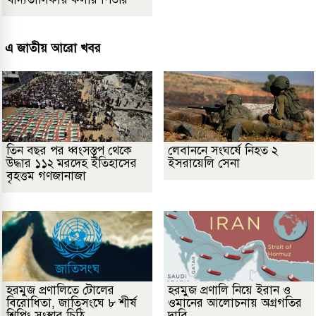
এ জাতীয় আরো খবর
তিন বছর পর ধ্বংসস্তূপ থেকে
লেবাননে সংঘর্ষে নিহত ২
উদ্ধার ১১২ মরদেহ ইতিহাসের
ইসরায়েলি সেনা
বৃহত্তম গণজানাজা
হরমুজ প্রণালিতে টোলের
হরমুজ প্রণালি নিয়ে ইরান ও
বিরোধিতা, জাতিসংঘে ৮ শীর্ষ
ওমানের আলোচনায় অগ্রগতির
শিপিং সংস্থার চিঠি
দাবি