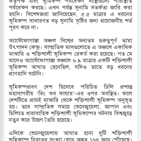
কর্তৃপক্ষ এবং ভূমিকম্প পর্যবেক্ষণ সংস্থাগুলো পরিস্থিতি
পর্যবেক্ষণ করছে। এখন পর্যন্ত সুনামি সতর্কতা জারি করা
মামলায় একমাত্র আসামি অবসরপ্রাপ্ত সেনাসদস্য জামিনে
হয়নি। বিশেষজ্ঞরা জানিয়েছেন, ৫.৫ মাত্রার এ ধরনের
ভূমিকম্প সাধারণত বড় সুনামি সৃষ্টির জন্য প্রয়োজনীয় শর্ত
পূরণ করে না।
 তাপবিদ্যুৎ কেন্দ্রের ইউনিট-১ এ আবারও বিদ্যুৎ উৎপাদন
অ্যান্টোফাগাস্তা অঞ্চল বিশ্বের অন্যতম গুরুত্বপূর্ণ তামা
উৎপাদন কেন্দ্র। সাম্প্রতিক মাসগুলোতে এ অঞ্চলে একাধিক
মাঝারি ও শক্তিশালী ভূমিকম্প রেকর্ড করা হয়েছে। গত মে
মাসেও অ্যান্টোফাগাস্তা অঞ্চলে ৬.৯ মাত্রার একটি শক্তিশালী
তিয়া-কুতুবদিয়া শিপিং চ্যানেলে জালের জড়ালে মারাত্মক
ভূমিকম্প আঘাত হেনেছিল, যদিও তাতে বড় ধরনের
প্রাণহানি ঘটেনি।
ভূমিকম্পপ্রবণ দেশ হিসেবে পরিচিত চিলি প্রশান্ত
িন সিটিতে রুশ নাগরিকদের মারামারি: নিহত ১
মহাসাগরীয় ‘রিং অব ফায়ার’-এর ওপর অবস্থিত। ফলে
দেশটিতে প্রায়ই মাঝারি থেকে শক্তিশালী ভূমিকম্প অনুভূত
হয়। তবে সাম্প্রতিক সময়ে ভেনেজুয়েলা, জাপান এবং
চিলিতে ধারাবাহিক শক্তিশালী ভূমিকম্পের ঘটনায় বিশ্বজুড়ে
নতুন করে উদ্বেগ তৈরি হয়েছে।
এদিকে ভেনেজুয়েলায় আঘাত হানা দুটি শক্তিশালী
ভূমিকম্পে নিহতের সংখ্যা বেড়ে অন্তত ১৬৪ জনে পৌঁছেছে।