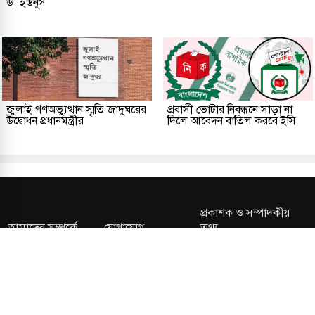
ড. ইউনূস
জুলাই গণঅভ্যুত্থান স্মৃতি জাদুঘরের
প্রবাসী ভোটার নিবন্ধনে সাড়া না
উদ্বোধন প্রধানমন্ত্রীর
দিলে আবেদন বাতিল করবে ইসি
প্রকাশক ও সম্পাদকীয়
আমাদের সম্পর্কে
যোগাযোগ
তথ্য
সম্পাদকীয় নীতি
সংশোধন নীতি
গোপনীয়তা নীতি
লাইসেন্স নং: TRAD/DNCC/013106/2024 বার্তা বিভাগ: