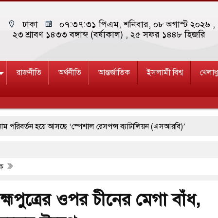
ঢাকা
০৭:৩৭:৩২ পিএম
, শনিবার, ০৮ অগাস্ট ২০২৬ ,
২৩ শ্রাবণ ১৪৩৩ বঙ্গাব্দ (বর্ষাকাল)
, ২৫ সফর ১৪৪৮ হিজরি
রাজনীতি
অর্থনীতি
আন্তর্জাতিক
ইসলামী বিশ্ব
খেলাধ
তন হয়ে আসছে ‘স্পেশাল রেসপন্স ব্যাটালিয়ন (এসআরবি)’
৫
পশ্চিমবঙ্গে শব্দদূষণ নিয়ন্ত্রণে দেড় হাজার মসজিদ থেকে মাইক অপসারণ
িক
যে ব্ল্যাকআউটের কঠোর হুঁশিয়ারি ইরানের
দক্ষিণ কোরিয়ার বন্দি ২৫ শতাংশ বেড়েছে
রহ্মপুত্রের ওপর চীনের মেগা বাঁধ,
 জুমার বয়ান ও নামাজ পড়াবেন দেওবন্দের মুহতামিম