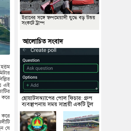
ইরানের সঙ্গে স্বল্পমেয়াদী যুদ্ধে বড় উভয়
সংকটে ট্রাম্প
আলোচিত সংবাদ
ৃহত্তম
মিটার
ল্লির
রে এই
ভাটির
শ করে
হোয়াটসঅ্যাপের পোল ফিচার: গ্রুপ
ব্যবস্থাপনায় সময় সাশ্রয়ী একটি টুল
শ করে
নদীটি
েন যে