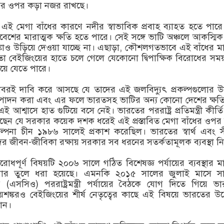
পের ওপর কড়া নজর রাখছে।
 এই মেগা বাঁধের কারণে নদীর স্বাভাবিক প্রবাহ ব্যাহত হতে পার
শের মারাত্মক ক্ষতি হতে পারে। সেই সঙ্গে ভাটি অঞ্চলে আকস্মিক 
ঙ্কাও উড়িয়ে দেওয়া যাচ্ছে না। এছাড়া, কৌশলগতভাবে এই বাঁধের মা
ক্ষমতা বেইজিংয়ের হাতে চলে গেলে যেকোনো দ্বিপাক্ষিক বিরোধের সম
েয়ে যেতে পারে।
বরই দাবি করে আসছে যে তাদের এই জলবিদ্যুৎ প্রকল্পগুলোর উদ্
ৎপাদন করা এবং এর ফলে ভারতসহ ভাটির অন্য কোনো দেশের ক্ষত
ই আশ্বাসে হাত গুটিয়ে বসে নেই। ভারতের পররাষ্ট্র প্রতিমন্ত্রী কীর্তি
ছেন যে সরকার কয়েক দশক ধরেই এই প্রস্তাবিত মেগা বাঁধের ওপ
্পনা চীন ১৯৮৬ সালেই প্রকাশ করেছিল। ভারতের স্বার্থ এবং সী
জীবন-জীবিকা রক্ষায় সরকার সব ধরনের সতর্কতামূলক ব্যবস্থা নিচ
িরোধপূর্ণ বিষয়টি ২০০৬ সালে গঠিত বিশেষজ্ঞ পর্যায়ের ব্যবস্থার মা
বার তুলে ধরা হয়েছে। এমনকি ২০১৫ সালের জুলাই মাসে সা
 (এসসিও) পররাষ্ট্রমন্ত্রী পর্যায়ের বৈঠকে যোগ দিতে গিয়ে ভ
এস জয়শঙ্করও বেইজিংয়ের শীর্ষ নেতৃত্বের কাছে এই বিষয়ে ভারতের উদ্
নান।