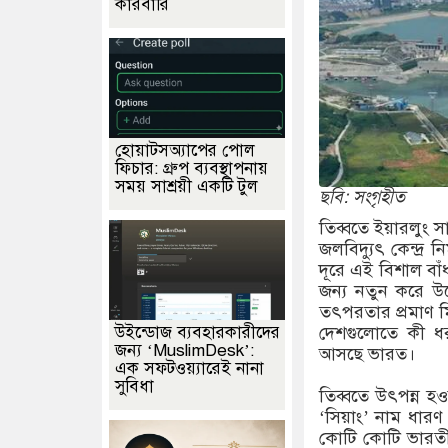
কারবারি
হোয়াটসঅ্যাপের পোল
ফিচার: গ্রুপ ব্যবস্থাপনায়
সময় সাশ্রয়ী একটি টুল
ছবি: সংগৃহীত
তিব্বতে ইয়ারলুং সা
জলবিদ্যুৎ কেন্দ্র
দূরে এই বিশাল বাঁধ
জন্য নতুন করে উদ্
তৎপরতার প্রমাণ ম
উইন্ডোজ ব্যবহারকারীদের
দেশগুলোতে কী ধরন
জন্য ‘MuslimDesk’:
আসছে ভারত।
এক সফটওয়্যারেই নানা
সুবিধা
তিব্বতে উৎপন্ন হ
‘সিয়াং’ নাম ধারণ
কোটি কোটি ভারতীয