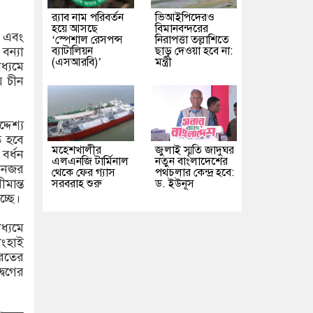
র‌্যাব নাম পরিবর্তন
ভিআইপিদেরও
হয়ে আসছে
বিমানবন্দরের
ে এবং
‘স্পেশাল রেসপন্স
নিরাপত্তা তল্লাশিতে
ব্যাটালিয়ন
ছাড় দেওয়া হবে না:
বন্যা
(এসআরবি)’
মন্ত্রী
ধ্যমে
য় চীন
দেশ্য
ি হবে
মহেশখালীর
জুলাই স্মৃতি জাদুঘর
 বর্ধন
এলএনজি টার্মিনাল
নতুন বাংলাদেশের
র নজর
থেকে ফের গ্যাস
পথচলার কেন্দ্র হবে:
মান্ত
সরবরাহ শুরু
ড. ইউনূস
্ছে।
ধ্যমে
ংহাই
ারতের
বেগের