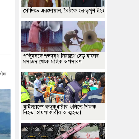
সৌদিতে এরদোয়ান, বৈঠকে গুরুত্বপূর্ণ ইস্যু
পশ্চিমবঙ্গে শব্দদূষণ নিয়ন্ত্রণে দেড় হাজার
মসজিদ থেকে মাইক অপসারণ
হ্ন
থাইল্যান্ডে বন্দুকধারীর গুলিতে শিক্ষক
নিহত, হামলাকারীর আত্মহত্যা