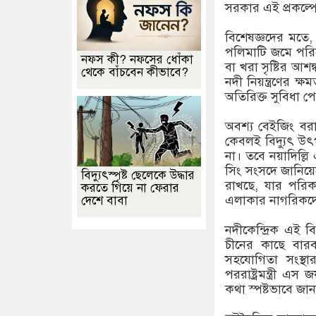
সরকার এই প্রকল্
বিশেষজ্ঞদের মতে,
পলিমাটি জমে পরিবে
নফস কী? নফসের ধোঁকা
বা খরা সৃষ্টির আশ
থেকে বাঁচবেন কীভাবে?
নদী নিয়ন্ত্রণের 
অতিরিক্ত সুবিধা প
অবশ্য বেইজিং বরা
কেবলই বিদ্যুৎ উ
না। তবে নয়াদিল্লি এ
সিং সংসদে জানিয়ে
বিদ্যুৎস্পৃষ্ট ছেলেকে উদ্ধার
রাখছে, যার পরিকল
করতে গিয়ে না ফেরার
এলাকার নাগরিকদের 
দেশে বাবা
নদীকেন্দ্রিক এই ব
চীনের কাছে বার
সহযোগিতা সংস্থার
পররাষ্ট্রমন্ত্রী 
কথা স্পষ্টভাবে জা