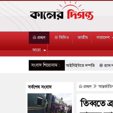
প্রচ্ছদ
ভিডিও
জাতীয়
সারাদেশ
আরো
সংবাদ শিরোনাম :
তানি হাইকমিশনারের বাসভবনে আগুন, আইসিইউতে দম্পতি
র‌্যাব নাম পরিবর্
ুখোমুখি সংঘর্ষে ৯ জন নিহত
বগুড়ায় বাসচাপায় ৬ শ্রমিক নিহত, আহত ১
প্রচ্ছদ
আন্তর্জাত
সর্বশেষ সংবাদ
ারীর গুলিতে শিক্ষক নিহত, হামলাকারীর আত্মহত্যা
হামলা চালালে মধ্যপ্রাচ্
দরের নিরাপত্তা তল্লাশিতে ছাড় দেওয়া হবে না: মন্ত্রী
বিদেশের কারাগারে 
তিব্বতে ব্
াকুক বা না থাকুক, ইরানে একক সামরিক পদক্ষেপের ইঙ্গিত
বায়তুল মোকাররমে