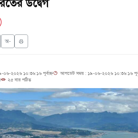
রতের উদ্বেগ
্ট আবেদন, বরগুনার এসআইয়ের বিরুদ্ধে ব্যবস্থা নেওয়া
াতে সৌদির বিনিয়োগের আহবান প্রধানমন্ত্রীর
র পথে ইসরায়েলীরা,হাতছাড়ার ঝুঁকিতে জরুরি বৈঠক জর্ডানের
অ-
টিআইয়ের আজ বিক্ষোভ
০৬-২০২৬ ১০:৩৬:১৬ পূর্বাহ্ন
আপডেট সময় : ১৯-০৬-২০২৬ ১০:৩৬:১৬ পূর্বা
়
২৫ বার পঠিত