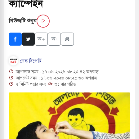
ক্যাম্পেইন
 পরিবর্তন হয়ে আসছে ‘স্পেশাল রেসপন্স ব্যাটালিয়ন
নিউজটি শুনুন
ই বাসের মুখোমুখি সংঘর্ষে ৯ জন নিহত
অ+
অ-
সচাপায় ৬ শ্রমিক নিহত, আহত ১৫
ডেস্ক রিপোর্ট
ে শব্দদূষণ নিয়ন্ত্রণে দেড় হাজার মসজিদ থেকে মাইক
আপলোড সময় : ১৭-০৬-২০২৬ ০৮:২৩:৪২ অপরাহ্ন
আপডেট সময় : ১৭-০৬-২০২৬ ০৮:২৫:৩০ অপরাহ্ন
২ মিনিট পড়ার সময়
৩১ বার পঠিত
ে বন্দুকধারীর গুলিতে শিক্ষক নিহত, হামলাকারীর আত্মহত্যা
লে মধ্যপ্রাচ্যে ব্ল্যাকআউটের কঠোর হুঁশিয়ারি ইরানের
ও বিমানবন্দরের নিরাপত্তা তল্লাশিতে ছাড় দেওয়া হবে না: