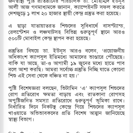
জনস্বাস্থ্য পুষ্টি প্রতিষ্ঠানের পরিচালক ডা. মোহাম্মদ ইউনূস
আলী আজ গণমাধ্যমকে জানান, ক্যাম্পেইনটি সফল করতে
সহ বিভিন্ন খাতে সৌদির বিনিয়োগের আহবান প্রধানমন্ত্রীর
দেশজুড়ে ১ লাখ ২০ হাজার স্থায়ী কেন্দ্র প্রস্তুত করা হয়েছে।
 হামলায় ছাত্রদল ও ছাত্রলীগের আচরণ ইসরায়েলের
এ ছাড়া যাতায়াতরত শিশুদের সুবিধার্থে বাসস্ট্যান্ড,
রেলস্টেশন ও লঞ্চঘাটসহ বিভিন্ন গুরুত্বপূর্ণ স্থানে আরও
৫০০টি মোবাইল কেন্দ্র স্থাপন করা হয়েছে।
খলের পথে ইসরায়েলীরা,হাতছাড়ার ঝুঁকিতে জরুরি
প্রস্তুতির বিষয়ে ডা. ইউনূস আরও বলেন, ‘প্রয়োজনীয়
অধিকাংশ ক্যাপসুল ইতিমধ্যে আমাদের ভাণ্ডারে পৌঁছেছে।
র
বাকি যা আছে, তা-ও আগামী ১৯ জুনের মধ্যে হাতে পাব
বলে আশা করছি। আমরা সর্বোচ্চ প্রস্তুতি নিচ্ছি যাতে কোনো
 ও পাহাড়ি ঢলে ফুঁসে উঠেছে তিস্তা
শিশু এই সেবা থেকে বঞ্চিত না হয়।’
পুষ্টি বিশেষজ্ঞরা বলছেন, ভিটামিন ‘এ’ ক্যাপসুল শিশুদের
রোগ প্রতিরোধ ক্ষমতা বাড়ায় এবং রাতকানা রোগসহ
অপুষ্টিজনিত সমস্যা প্রতিরোধে গুরুত্বপূর্ণ ভূমিকা রাখে।
নির্ধারিত দিনে নিকটস্থ কেন্দ্রে গিয়ে শিশুদের ক্যাপসুল
খাওয়াতে অভিভাবকদের প্রতি বিশেষ আহ্বান জানিয়েছে
স্বাস্থ্য বিভাগ।