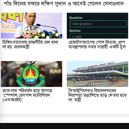
পাঁচ দিনের সফরে দক্ষিণ সুদান ও আবেই গেলেন সেনাপ্রধান
চিকিৎসাসেবায় রাজনীতি যেন বাধা
হোয়াটসঅ্যাপের পোল ফিচার: গ্রুপ
না হয়: প্রধানমন্ত্রী
ব্যবস্থাপনায় সময় সাশ্রয়ী একটি টুল
র‌্যাব নাম পরিবর্তন হয়ে আসছে
ভিআইপিদেরও বিমানবন্দরের
‘স্পেশাল রেসপন্স ব্যাটালিয়ন
নিরাপত্তা তল্লাশিতে ছাড় দেওয়া হবে
(এসআরবি)’
না: মন্ত্রী