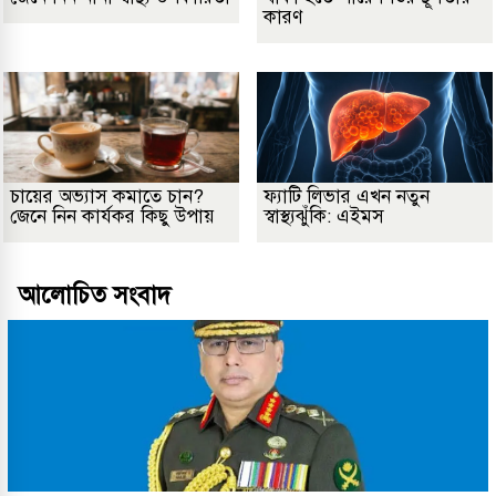
কারণ
চায়ের অভ্যাস কমাতে চান?
ফ্যাটি লিভার এখন নতুন
জেনে নিন কার্যকর কিছু উপায়
স্বাস্থ্যঝুঁকি: এইমস
আলোচিত সংবাদ