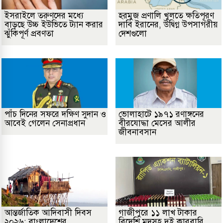
ইসরাইলে তরুণদের মধ্যে
হরমুজ প্রণালি খুলতে ক্ষতিপূরণ
বাড়ছে উচ্চ ইউভিতে ট্যান করার
দাবি ইরানের, উদ্বিগ্ন উপসাগরীয়
ঝুঁকিপূর্ণ প্রবণতা
দেশগুলো
পাঁচ দিনের সফরে দক্ষিণ সুদান ও
ভোলাহাটে ১৯৭১ রণাঙ্গনের
আবেই গেলেন সেনাপ্রধান
বীরযোদ্ধা মেসের আলীর
জীবনাবসান
আন্তর্জাতিক আদিবাসী দিবস
গাজীপুরে ১১ লাখ টাকার
২০২৬: বাংলাদেশের
বিদেশি মদসহ দুই কারবারি