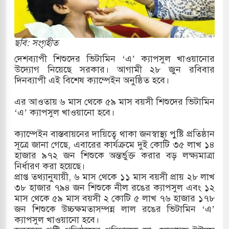
ারাগারে দক্ষিণ কোরিয়ার বন্দি ২৫ শতাংশ বেড়েছে
্র পাশে থাকুক বা না থাকুক, ইরানে একক সামরিক পদক্ষেপের
ছবি: সংগৃহীত
দেশব্যাপী শিশুদের ভিটামিন ‘এ’ ক্যাপসুল খাওয়ানোর
উদ্যোগ নিয়েছে সরকার। আগামী ২৮ জুন রবিবার
কাররমে জুমার বয়ান ও নামাজ পড়াবেন দেওবন্দের
দিনব্যাপী এই বিশেষ ক্যাম্পেইন অনুষ্ঠিত হবে।
এর আওতায় ৬ মাস থেকে ৫৯ মাস বয়সী শিশুদের ভিটামিন
‘এ’ ক্যাপসুল খাওয়ানো হবে।
বাংলা ছাড়লেন জনপ্রিয় ভারতীয় সাংবাদিক ময়ূখ রঞ্জন
ক্যাম্পেইন বাস্তবায়নের দায়িত্বে থাকা জনস্বাস্থ্য পুষ্টি প্রতিষ্ঠান
সূত্রে জানা গেছে, এবারের কার্যক্রমে দুই কোটি ৩৫ লাখ ১৪
হাজার ৯৭২ জন শিশুকে অন্তর্ভুক্ত করার বড় লক্ষ্যমাত্রা
 শোন অ্যারেস্ট আবেদন, বরগুনার এসআইয়ের বিরুদ্ধে
নির্ধারণ করা হয়েছে।
প্রাপ্ত তথ্যানুযায়ী, ৬ মাস থেকে ১১ মাস বয়সী প্রায় ২৮ লাখ
৩৮ হাজার ৭৯৪ জন শিশুকে নীল রঙের ক্যাপসুল এবং ১২
মাস থেকে ৫৯ মাস বয়সী ২ কোটি ৫ লাখ ৭৬ হাজার ১৭৮
তি জাদুঘর নতুন বাংলাদেশের পথচলার কেন্দ্র হবে: ড.
জন শিশুকে উচ্চক্ষমতাসম্পন্ন লাল রঙের ভিটামিন ‘এ’
ক্যাপসুল খাওয়ানো হবে।