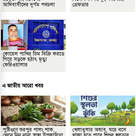
আদিবাসীদের দুর্গম পথচলা
গ্রেফতার
কোয়েল পাখির ডিম বিক্রি করতে
গিয়ে সড়কে হঠাৎ মৃত্যু
ফেরিওয়ালার
এ জাতীয় আরো খবর
পুষ্টিগুণে ভরপুর পালং শাক,
খেলাধুলার অভাব, ঘরে বসে
জেনে নিন নানা স্বাস্থ্য উপকারিতা
থাকা হতে পারে শিশুর স্থূলতার