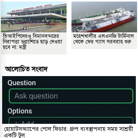
ভিআইপিদেরও বিমানবন্দরের
মহেশখালীর এলএনজি টার্মিনাল
নিরাপত্তা তল্লাশিতে ছাড় দেওয়া
থেকে ফের গ্যাস সরবরাহ শুরু
হবে না: মন্ত্রী
আলোচিত সংবাদ
হোয়াটসঅ্যাপের পোল ফিচার: গ্রুপ ব্যবস্থাপনায় সময় সাশ্রয়ী
একটি টুল