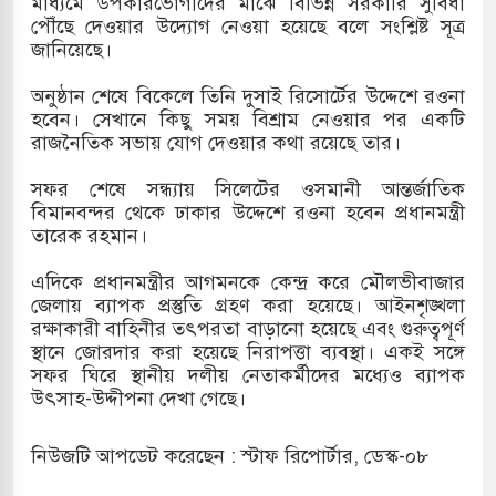
মাধ্যমে উপকারভোগীদের মাঝে বিভিন্ন সরকারি সুবিধা
পৌঁছে দেওয়ার উদ্যোগ নেওয়া হয়েছে বলে সংশ্লিষ্ট সূত্র
দখলের পথে ইসরায়েলীরা,হাতছাড়ার ঝুঁকিতে জরুরি
জানিয়েছে।
র
অনুষ্ঠান শেষে বিকেলে তিনি দুসাই রিসোর্টের উদ্দেশে রওনা
হবেন। সেখানে কিছু সময় বিশ্রাম নেওয়ার পর একটি
ি ও পাহাড়ি ঢলে ফুঁসে উঠেছে তিস্তা
রাজনৈতিক সভায় যোগ দেওয়ার কথা রয়েছে তার।
ের মুক্তির দাবিতে পাকিস্তানজুড়ে পিটিআইয়ের আজ
সফর শেষে সন্ধ্যায় সিলেটের ওসমানী আন্তর্জাতিক
বিমানবন্দর থেকে ঢাকার উদ্দেশে রওনা হবেন প্রধানমন্ত্রী
তারেক রহমান।
উত্তর কোরিয়ার ক্ষেপণাস্ত্র ইউনিট মোতায়েন করা হয়েছে:
এদিকে প্রধানমন্ত্রীর আগমনকে কেন্দ্র করে মৌলভীবাজার
জেলায় ব্যাপক প্রস্তুতি গ্রহণ করা হয়েছে। আইনশৃঙ্খলা
রক্ষাকারী বাহিনীর তৎপরতা বাড়ানো হয়েছে এবং গুরুত্বপূর্ণ
স্থানে জোরদার করা হয়েছে নিরাপত্তা ব্যবস্থা। একই সঙ্গে
সফর ঘিরে স্থানীয় দলীয় নেতাকর্মীদের মধ্যেও ব্যাপক
উৎসাহ-উদ্দীপনা দেখা গেছে।
নিউজটি আপডেট করেছেন : স্টাফ রিপোর্টার, ডেস্ক-০৮