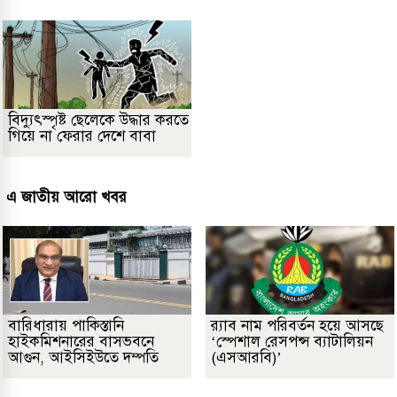
বিদ্যুৎস্পৃষ্ট ছেলেকে উদ্ধার করতে
গিয়ে না ফেরার দেশে বাবা
এ জাতীয় আরো খবর
বারিধারায় পাকিস্তানি
র‌্যাব নাম পরিবর্তন হয়ে আসছে
হাইকমিশনারের বাসভবনে
‘স্পেশাল রেসপন্স ব্যাটালিয়ন
আগুন, আইসিইউতে দম্পতি
(এসআরবি)’