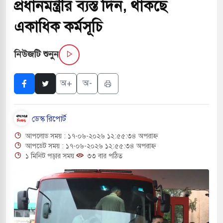
প্রধানমন্ত্রীর ব্যস্ত দিন, থাকছে
সচাপায় ৬ শ্রমিক নিহত, আহত ১৫
একাধিক কর্মসূচি
ে শব্দদূষণ নিয়ন্ত্রণে দেড় হাজার মসজিদ থেকে মাইক
নিউজটি শুনুন
ে বন্দুকধারীর গুলিতে শিক্ষক নিহত, হামলাকারীর আত্মহত্যা
অ+
অ-
লে মধ্যপ্রাচ্যে ব্ল্যাকআউটের কঠোর হুঁশিয়ারি ইরানের
ডেস্ক রিপোর্ট
ও বিমানবন্দরের নিরাপত্তা তল্লাশিতে ছাড় দেওয়া হবে না:
আপলোড সময় : ১৭-০৬-২০২৬ ১২:৫৫:৩৪ অপরাহ্ন
আপডেট সময় : ১৭-০৬-২০২৬ ১২:৫৫:৩৪ অপরাহ্ন
১ মিনিট পড়ার সময়
৩৩ বার পঠিত
ারাগারে দক্ষিণ কোরিয়ার বন্দি ২৫ শতাংশ বেড়েছে
্র পাশে থাকুক বা না থাকুক, ইরানে একক সামরিক পদক্ষেপের