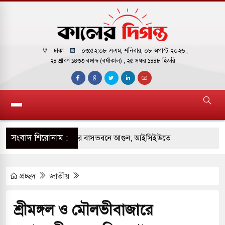
ঢাকা
০৩:৫২:০৯ এএম
, শনিবার, ০৮ অগাস্ট ২০২৬ ,
২৪ শ্রাবণ ১৪৩৩ বঙ্গাব্দ (বর্ষাকাল)
, ২৫ সফর ১৪৪৮ হিজরি
সংবাদ শিরোনাম :
় পাকিস্তানি হাইকমিশনারের বাসভবনে আগুন, আইসিইউতে
প্রচ্ছদ
জাতীয়
 পরিবর্তন হয়ে আসছে ‘স্পেশাল রেসপন্স ব্যাটালিয়ন
শ্রীমঙ্গল ও মৌলভীবাজারে
ই বাসের মুখোমুখি সংঘর্ষে ৯ জন নিহত