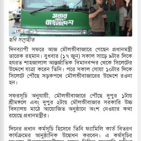
োকাররমে জুমার বয়ান ও নামাজ পড়াবেন দেওবন্দের
বাংলা ছাড়লেন জনপ্রিয় ভারতীয় সাংবাদিক ময়ূখ রঞ্জন
ছবি সংগৃহীত
দিনব্যাপী সফরে আজ মৌলভীবাজারে গেছেন প্রধানমন্ত্রী
তারেক রহমান। বুধবার (১৭ জুন) সকাল সাড়ে ৯টার দিকে
 শোন অ্যারেস্ট আবেদন, বরগুনার এসআইয়ের বিরুদ্ধে
হযরত শাহজালাল আন্তর্জাতিক বিমানবন্দর থেকে সিলেটের
উদ্দেশে যাত্রা করেন তিনি। পরে সকাল সোয়া ১০টার দিকে
সিলেটে পৌঁছে সড়কপথে মৌলভীবাজারের উদ্দেশে রওনা
হন।
তি জাদুঘর নতুন বাংলাদেশের পথচলার কেন্দ্র হবে: ড.
সফরসূচি অনুযায়ী, মৌলভীবাজারে পৌঁছে দুপুর ১টায়
শ্রীমঙ্গলে এবং দুপুর ২টায় মৌলভীবাজার সরকারি উচ্চ
বিদ্যালয় মাঠে আয়োজিত অনুষ্ঠানে অংশ নেওয়ার কথা
সহ বিভিন্ন খাতে সৌদির বিনিয়োগের আহবান প্রধানমন্ত্রীর
রয়েছে প্রধানমন্ত্রীর।
 হামলায় ছাত্রদল ও ছাত্রলীগের আচরণ ইসরায়েলের
দিনের প্রধান কর্মসূচি হিসেবে তিনি ফ্যামিলি কার্ড বিতরণ
কার্যক্রমের আনুষ্ঠানিক উদ্বোধন করবেন। এ কর্মসূচির