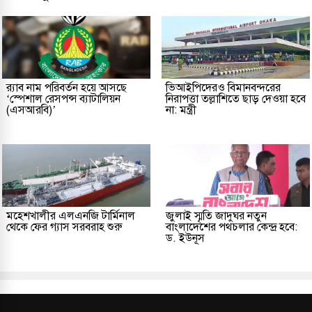
র‌্যাব নাম পরিবর্তন হয়ে আসছে
ভিআইপিদেরও বিমানবন্দরের
‘স্পেশাল রেসপন্স ব্যাটালিয়ন
নিরাপত্তা তল্লাশিতে ছাড় দেওয়া হবে
(এসআরবি)’
না: মন্ত্রী
মহেশখালীর এলএনজি টার্মিনাল
জুলাই স্মৃতি জাদুঘর নতুন
থেকে ফের গ্যাস সরবরাহ শুরু
বাংলাদেশের পথচলার কেন্দ্র হবে:
ড. ইউনূস