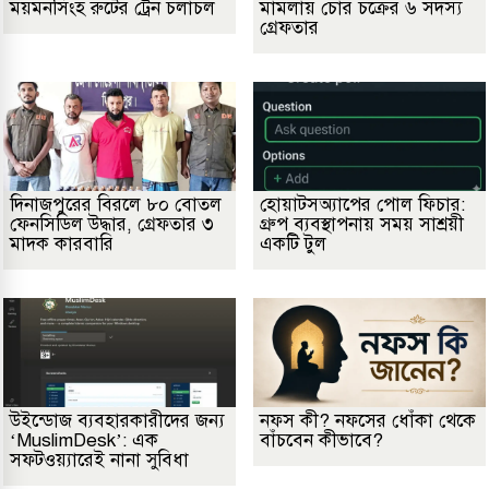
ময়মনসিংহ রুটের ট্রেন চলাচল
মামলায় চোর চক্রের ৬ সদস্য
গ্রেফতার
দিনাজপুরের বিরলে ৮০ বোতল
হোয়াটসঅ্যাপের পোল ফিচার:
ফেনসিডিল উদ্ধার, গ্রেফতার ৩
গ্রুপ ব্যবস্থাপনায় সময় সাশ্রয়ী
মাদক কারবারি
একটি টুল
উইন্ডোজ ব্যবহারকারীদের জন্য
নফস কী? নফসের ধোঁকা থেকে
‘MuslimDesk’: এক
বাঁচবেন কীভাবে?
সফটওয়্যারেই নানা সুবিধা