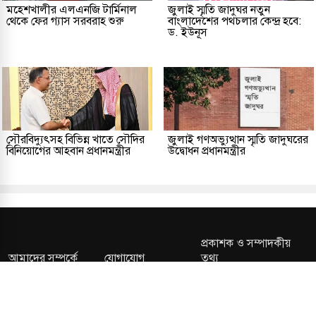
মহেশখালীর এলএনজি টার্মিনাল
জুলাই স্মৃতি জাদুঘর নতুন
থেকে ফের গ্যাস সরবরাহ শুরু
বাংলাদেশের পথচলার কেন্দ্র হবে:
ড. ইউনূস
সৌরবিদ্যুৎসহ বিভিন্ন খাতে সৌদির
জুলাই গণঅভ্যুত্থান স্মৃতি জাদুঘরের
বিনিয়োগের আহবান প্রধানমন্ত্রীর
উদ্বোধন প্রধানমন্ত্রীর
প্রকাশক ও সম্পাদকীয়
আমাদের সম্পর্কে
যোগাযোগ
তথ্য
সম্পাদকীয় নীতি
সংশোধন নীতি
গোপনীয়তা নীতি