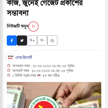
কাজ, জুনেই গেজেট প্রকাশের
্র পাশে থাকুক বা না থাকুক, ইরানে একক সামরিক পদক্ষেপের
সম্ভাবনা
নিউজটি শুনুন
কাররমে জুমার বয়ান ও নামাজ পড়াবেন দেওবন্দের
অ+
অ-
বাংলা ছাড়লেন জনপ্রিয় ভারতীয় সাংবাদিক ময়ূখ রঞ্জন
ডেস্ক রিপোর্ট
আপলোড সময় : ১০-০৬-২০২৬ ০৯:৩৮:০৫ পূর্বাহ্ন
 শোন অ্যারেস্ট আবেদন, বরগুনার এসআইয়ের বিরুদ্ধে
আপডেট সময় : ১০-০৬-২০২৬ ০৯:৩৮:০৫ পূর্বাহ্ন
২ মিনিট পড়ার সময়
৫৪ বার পঠিত
তি জাদুঘর নতুন বাংলাদেশের পথচলার কেন্দ্র হবে: ড.