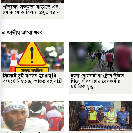
প্রতিরক্ষা সক্ষমতা বাড়াতে এবং
হুমকি মোকাবিলায় প্রস্তুত ইরান
এ জাতীয় আরো খবর
সিলেটে দুই বাসের মুখোমুখি
চলন্ত দোলনচাঁপা ট্রেনে উঠতে
সংঘর্ষে নিহত ৯, আহত বহু যাত্রী
গিয়ে পীরগাছায় রেলকর্মীর
মর্মান্তিক মৃত্যু