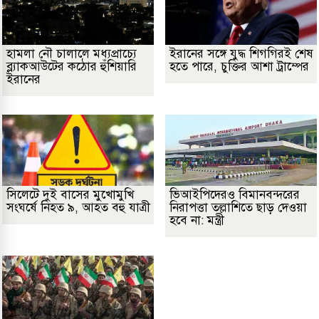
হামলা নৌ চালালে মধ্যপ্রাচ্যে
ইরানের সঙ্গে যুদ্ধ শিগগিরই শেষ
ব্ল্যাকআউটের কঠোর হুঁশিয়ারি
হতে পারে, চুক্তির আশা ট্রাম্পের
ইরানের
সিলেটে দুই বাসের মুখোমুখি
ভিআইপিদেরও বিমানবন্দরের
সংঘর্ষে নিহত ৯, আহত বহু যাত্রী
নিরাপত্তা তল্লাশিতে ছাড় দেওয়া
হবে না: মন্ত্রী