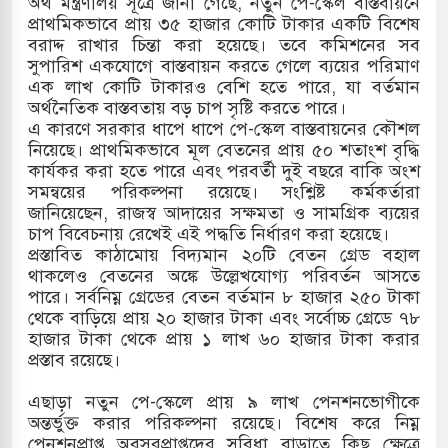
অর্থ মন্ত্রণালয় সূত্রে জানা গেছে, নতুন পে-স্কেল বাস্তবায়নে
প্রাথমিকভাবে প্রায় ৩৫ হাজার কোটি টাকার একটি বিশেষ
রে ইয়েমেন উপকূলে হামলার শিকার ভারতীয় জাহাজ
বরাদ্দ রাখার চিন্তা করা হয়েছে। তবে কমিশনের সব
সুপারিশ একযোগে বাস্তবায়ন করতে গেলে ব্যয়ের পরিমাণ
এক লাখ কোটি টাকারও বেশি হতে পারে, যা বর্তমান
অর্থনৈতিক বাস্তবতায় বড় চাপ সৃষ্টি করতে পারে।
্য পর্যালোচনায় পোশাক রপ্তানিতে দ্বিতীয় স্থানে বাংলাদেশ
এ কারণে সরকার ধাপে ধাপে পে-স্কেল বাস্তবায়নের কৌশল
নিয়েছে। প্রাথমিকভাবে মূল বেতনের প্রায় ৫০ শতাংশ বৃদ্ধি
িহাসিক জুলাই গণঅভ্যুত্থান দিবস
কার্যকর করা হতে পারে এবং পরবর্তী দুই বছরে বাকি অংশ
সমন্বয়ের পরিকল্পনা রয়েছে। সংশ্লিষ্ট কর্মকর্তারা
মামলায় একমাত্র আসামি অবসরপ্রাপ্ত সেনাসদস্য জামিনে
জানিয়েছেন, রাজস্ব আদায়ের সক্ষমতা ও সামগ্রিক ব্যয়ের
চাপ বিবেচনায় রেখেই এই পদ্ধতি নির্ধারণ করা হয়েছে।
প্রস্তাবিত কাঠামোয় বিদ্যমান ২০টি বেতন গ্রেড বহাল
থাকলেও বেতনের অঙ্কে উল্লেখযোগ্য পরিবর্তন আসতে
পারে। সর্বনিম্ন গ্রেডের বেতন বর্তমান ৮ হাজার ২৫০ টাকা
থেকে বাড়িয়ে প্রায় ২০ হাজার টাকা এবং সর্বোচ্চ গ্রেডে ৭৮
হাজার টাকা থেকে প্রায় ১ লাখ ৬০ হাজার টাকা করার
প্রস্তাব রয়েছে।
এছাড়া নতুন পে-স্কেলে প্রায় ৯ লাখ পেনশনভোগীকে
অন্তর্ভুক্ত করার পরিকল্পনা রয়েছে। বিশেষ করে নিম্ন
পেনশনপ্রাপ্ত অবসরপ্রাপ্তদের সুবিধা বাড়াতে কিছু ক্ষেত্রে