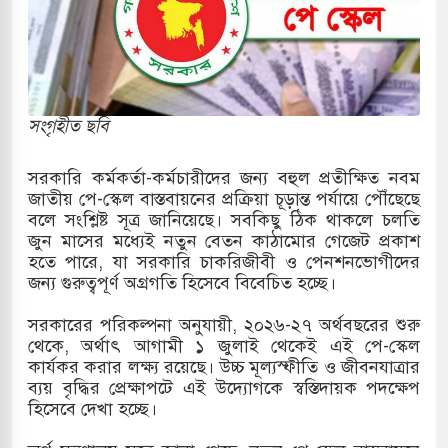
সহ বিভিন্ন খাতে সৌদির বিনিয়োগের আহবান প্রধানমন্ত্রীর
 হামলায় ছাত্রদল ও ছাত্রলীগের আচরণ ইসরায়েলের
সংগৃহীত ছবি
খলের পথে ইসরায়েলীরা,হাতছাড়ার ঝুঁকিতে জরুরি
সরকারি কর্মকর্তা-কর্মচারীদের জন্য বহুল প্রতীক্ষিত নবম
র
জাতীয় পে-স্কেল বাস্তবায়নের প্রক্রিয়া চূড়ান্ত পর্যায়ে পৌঁছেছে
বলে সংশ্লিষ্ট সূত্র জানিয়েছে। সবকিছু ঠিক থাকলে চলতি
 ও পাহাড়ি ঢলে ফুঁসে উঠেছে তিস্তা
জুন মাসের মধ্যেই নতুন বেতন কাঠামোর গেজেট প্রকাশ
হতে পারে, যা সরকারি চাকরিজীবী ও পেনশনভোগীদের
র মুক্তির দাবিতে পাকিস্তানজুড়ে পিটিআইয়ের আজ
জন্য গুরুত্বপূর্ণ অগ্রগতি হিসেবে বিবেচিত হচ্ছে।
সরকারের পরিকল্পনা অনুযায়ী, ২০২৬-২৭ অর্থবছরের শুরু
থেকে, অর্থাৎ আগামী ১ জুলাই থেকেই এই পে-স্কেল
ত্তর কোরিয়ার ক্ষেপণাস্ত্র ইউনিট মোতায়েন করা হয়েছে:
কার্যকর করার লক্ষ্য রয়েছে। উচ্চ মূল্যস্ফীতি ও জীবনযাত্রার
ব্যয় বৃদ্ধির প্রেক্ষাপটে এই উদ্যোগকে স্বস্তিদায়ক পদক্ষেপ
হিসেবে দেখা হচ্ছে।
যুত্থান স্মৃতি জাদুঘরের উদ্বোধন প্রধানমন্ত্রীর