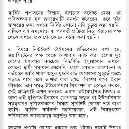
লাগতে পারে।
ামলায় একমাত্র আসামি অবসরপ্রাপ্ত সেনাসদস্য জামিনে
মার্কিন প্রশাসনের বিশ্বাস, ইরানের সর্বোচ্চ নেতা এই
পরিকল্পনার মূল রূপরেখাটি সমর্থন করেছেন। তবে তাঁর
স্বাক্ষরের জন্য এখনো নির্দিষ্ট কোনো নথি চূড়ান্ত করা হয়নি।
এদিকে এই সমঝোতা বা পরবর্তী প্রক্রিয়া নিয়ে ইরানের পক্ষ
তাপবিদ্যুৎ কেন্দ্রের ইউনিট-১ এ আবারও বিদ্যুৎ উৎপাদন
থেকে এখনো প্রকাশ্যে কোনো মন্তব্য করা হয়নি।
এ বিষয়ে নিউইয়র্ক টাইমসের প্রতিবেদনে বলা হয়,
ওয়াশিংটনের পক্ষ থেকে আশাবাদ ব্যক্ত করা হলেও দুই
িয়া-কুতুবদিয়া শিপিং চ্যানেলে জালের জড়ালে মারাত্মক
দেশের মধ্যকার সবচেয়ে বিতর্কিত ইস্যুগুলোর এখনো
কোনো স্থায়ী সমাধান মেলেনি। ফলে চলমান আলোচনা ও
বর্তমানে জারি থাকা ভঙ্গুর যুদ্ধবিরতি যেকোনো মুহূর্তে ভেঙে
পড়তে পারে বলে আশঙ্কা করা হচ্ছে। বিশেষ করে, ইরান
ন সিটিতে রুশ নাগরিকদের মারামারি: নিহত ১
কীভাবে তার সমৃদ্ধ ইউরেনিয়াম নিষ্কাশন বা হস্তান্তর করবে,
সেই প্রক্রিয়াই এখন অন্যতম প্রধান অমীমাংসিত বিষয়। এ
ছাড়া এই চুক্তিতে ইরানের ক্ষেপণাস্ত্র মজুত বা ইউরেনিয়াম
সমৃদ্ধকরণ স্থগিতকরণের বিষয়ে সুনির্দিষ্ট কোনো শর্ত রাখা
হয়নি। মার্কিন কর্মকর্তা জানিয়েছেন, এই বিষয়গুলো
ভবিষ্যতের আলোচনায় অন্তর্ভুক্ত করা হবে।
হরমুজ প্রণালি কোনো ধরনের শুল্ক (টোল) ছাড়াই উন্মুক্ত