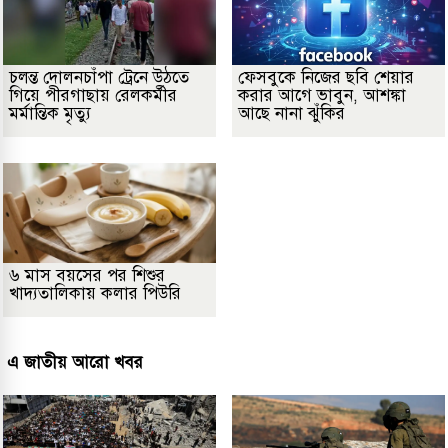
চলন্ত দোলনচাঁপা ট্রেনে উঠতে
ফেসবুকে নিজের ছবি শেয়ার
গিয়ে পীরগাছায় রেলকর্মীর
করার আগে ভাবুন, আশঙ্কা
মর্মান্তিক মৃত্যু
আছে নানা ঝুঁকির
৬ মাস বয়সের পর শিশুর
খাদ্যতালিকায় কলার পিউরি
এ জাতীয় আরো খবর