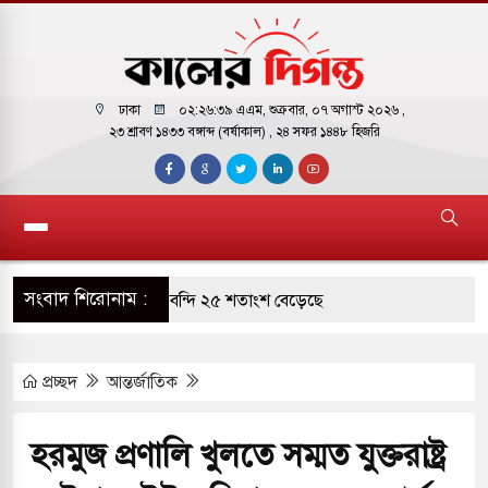
ঢাকা
০২:২৬:৪০ এএম
, শুক্রবার, ০৭ অগাস্ট ২০২৬ ,
২৩ শ্রাবণ ১৪৩৩ বঙ্গাব্দ (বর্ষাকাল)
, ২৪ সফর ১৪৪৮ হিজরি
সংবাদ শিরোনাম :
াগারে দক্ষিণ কোরিয়ার বন্দি ২৫ শতাংশ বেড়েছে
র পাশে থাকুক বা না থাকুক, ইরানে একক সামরিক পদক্ষেপের
প্রচ্ছদ
আন্তর্জাতিক
াররমে জুমার বয়ান ও নামাজ পড়াবেন দেওবন্দের
হরমুজ প্রণালি খুলতে সম্মত যুক্তরাষ্ট্র