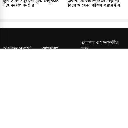
জুলাই গণঅভ্যুত্থান স্মৃতি জাদুঘরের
প্রবাসী ভোটার নিবন্ধনে সাড়া না
উদ্বোধন প্রধানমন্ত্রীর
দিলে আবেদন বাতিল করবে ইসি
প্রকাশক ও সম্পাদকীয়
আমাদের সম্পর্কে
যোগাযোগ
তথ্য
সম্পাদকীয় নীতি
সংশোধন নীতি
গোপনীয়তা নীতি
লাইসেন্স নং: TRAD/DNCC/013106/2024 বার্তা বিভাগ:
news@kalerdiganta.com
অফিস:
info@kalerdiganta.com
যোগাযোগ: মিরপুর, শেওড়াপাড়া হটলাইন: 09638001009
চাকুরী:
hr@kalerdiganta.com