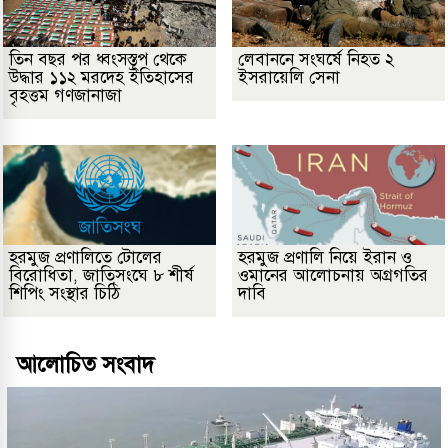
তিন বছর পর ধ্বংসস্তূপ থেকে
লেবাননে সংঘর্ষে নিহত ২
উদ্ধার ১১২ মরদেহ ইতিহাসের
ইসরায়েলি সেনা
বৃহত্তম গণজানাজা
হরমুজ প্রণালিতে টোলের
হরমুজ প্রণালি নিয়ে ইরান ও
বিরোধিতা, জাতিসংঘে ৮ শীর্ষ
ওমানের আলোচনায় অগ্রগতির
শিপিং সংস্থার চিঠি
দাবি
আলোচিত সংবাদ