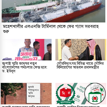
মহেশখালীর এলএনজি টার্মিনাল থেকে ফের গ্যাস সরবরাহ
শুরু
জুলাই স্মৃতি জাদুঘর নতুন
সৌরবিদ্যুৎসহ বিভিন্ন খাতে সৌদির
বাংলাদেশের পথচলার কেন্দ্র হবে:
বিনিয়োগের আহবান প্রধানমন্ত্রীর
ড. ইউনূস