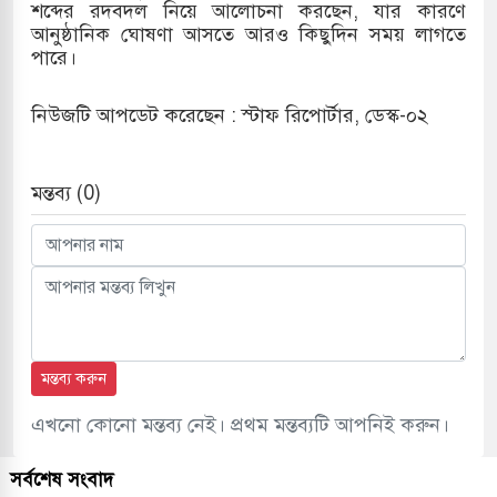
শব্দের রদবদল নিয়ে আলোচনা করছেন, যার কারণে
আনুষ্ঠানিক ঘোষণা আসতে আরও কিছুদিন সময় লাগতে
পারে।
নিউজটি আপডেট করেছেন : স্টাফ রিপোর্টার, ডেস্ক-০২
মন্তব্য (0)
মন্তব্য করুন
এখনো কোনো মন্তব্য নেই। প্রথম মন্তব্যটি আপনিই করুন।
সর্বশেষ সংবাদ