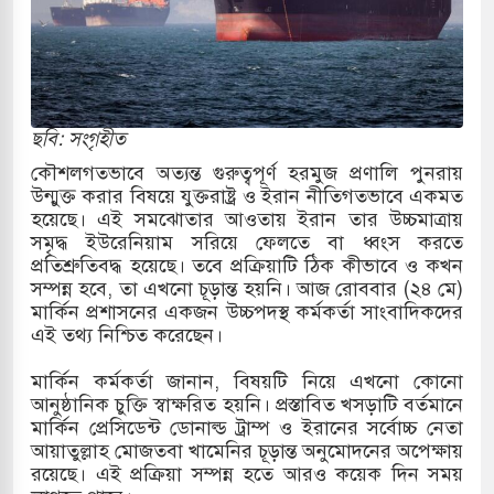
ও পাহাড়ি ঢলে ফুঁসে উঠেছে তিস্তা
 মুক্তির দাবিতে পাকিস্তানজুড়ে পিটিআইয়ের আজ
ছবি: সংগৃহীত
কৌশলগতভাবে অত্যন্ত গুরুত্বপূর্ণ হরমুজ প্রণালি পুনরায়
উন্মুক্ত করার বিষয়ে যুক্তরাষ্ট্র ও ইরান নীতিগতভাবে একমত
্তর কোরিয়ার ক্ষেপণাস্ত্র ইউনিট মোতায়েন করা হয়েছে:
হয়েছে। এই সমঝোতার আওতায় ইরান তার উচ্চমাত্রায়
সমৃদ্ধ ইউরেনিয়াম সরিয়ে ফেলতে বা ধ্বংস করতে
প্রতিশ্রুতিবদ্ধ হয়েছে। তবে প্রক্রিয়াটি ঠিক কীভাবে ও কখন
সম্পন্ন হবে, তা এখনো চূড়ান্ত হয়নি। আজ রোববার (২৪ মে)
ত্থান স্মৃতি জাদুঘরের উদ্বোধন প্রধানমন্ত্রীর
মার্কিন প্রশাসনের একজন উচ্চপদস্থ কর্মকর্তা সাংবাদিকদের
এই তথ্য নিশ্চিত করেছেন।
ে ইয়েমেন উপকূলে হামলার শিকার ভারতীয় জাহাজ
মার্কিন কর্মকর্তা জানান, বিষয়টি নিয়ে এখনো কোনো
আনুষ্ঠানিক চুক্তি স্বাক্ষরিত হয়নি। প্রস্তাবিত খসড়াটি বর্তমানে
মার্কিন প্রেসিডেন্ট ডোনাল্ড ট্রাম্প ও ইরানের সর্বোচ্চ নেতা
য পর্যালোচনায় পোশাক রপ্তানিতে দ্বিতীয় স্থানে বাংলাদেশ
আয়াতুল্লাহ মোজতবা খামেনির চূড়ান্ত অনুমোদনের অপেক্ষায়
রয়েছে। এই প্রক্রিয়া সম্পন্ন হতে আরও কয়েক দিন সময়
হাসিক জুলাই গণঅভ্যুত্থান দিবস