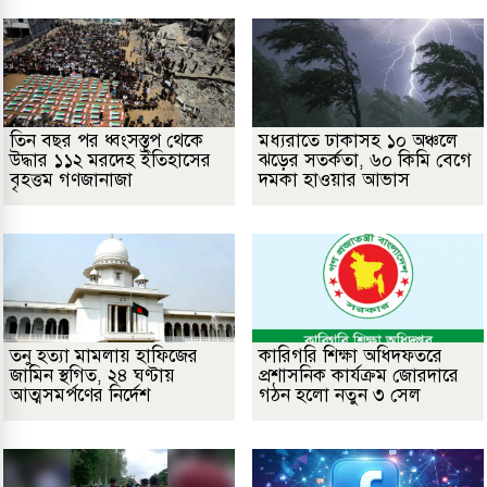
তিন বছর পর ধ্বংসস্তূপ থেকে
মধ্যরাতে ঢাকাসহ ১০ অঞ্চলে
উদ্ধার ১১২ মরদেহ ইতিহাসের
ঝড়ের সতর্কতা, ৬০ কিমি বেগে
বৃহত্তম গণজানাজা
দমকা হাওয়ার আভাস
তনু হত্যা মামলায় হাফিজের
কারিগরি শিক্ষা অধিদফতরে
জামিন স্থগিত, ২৪ ঘণ্টায়
প্রশাসনিক কার্যক্রম জোরদারে
আত্মসমর্পণের নির্দেশ
গঠন হলো নতুন ৩ সেল