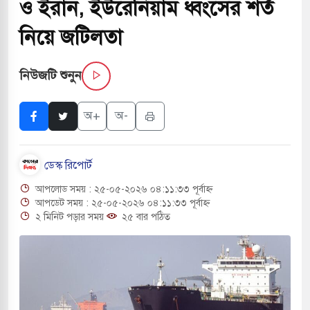
ও ইরান, ইউরেনিয়াম ধ্বংসের শর্ত
ংলা ছাড়লেন জনপ্রিয় ভারতীয় সাংবাদিক ময়ূখ রঞ্জন
নিয়ে জটিলতা
নিউজটি শুনুন
শোন অ্যারেস্ট আবেদন, বরগুনার এসআইয়ের বিরুদ্ধে
অ+
অ-
ি জাদুঘর নতুন বাংলাদেশের পথচলার কেন্দ্র হবে: ড.
ডেস্ক রিপোর্ট
আপলোড সময় : ২৫-০৫-২০২৬ ০৪:১১:৩৩ পূর্বাহ্ন
 বিভিন্ন খাতে সৌদির বিনিয়োগের আহবান প্রধানমন্ত্রীর
আপডেট সময় : ২৫-০৫-২০২৬ ০৪:১১:৩৩ পূর্বাহ্ন
২ মিনিট পড়ার সময়
২৫ বার পঠিত
হামলায় ছাত্রদল ও ছাত্রলীগের আচরণ ইসরায়েলের
লের পথে ইসরায়েলীরা,হাতছাড়ার ঝুঁকিতে জরুরি