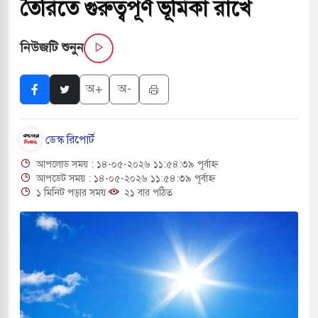
তৈরিতে গুরুত্বপূর্ণ ভূমিকা রাখে
বাংলা ছাড়লেন জনপ্রিয় ভারতীয় সাংবাদিক ময়ূখ রঞ্জন
নিউজটি শুনুন
 শোন অ্যারেস্ট আবেদন, বরগুনার এসআইয়ের বিরুদ্ধে
অ+
অ-
ডেস্ক রিপোর্ট
তি জাদুঘর নতুন বাংলাদেশের পথচলার কেন্দ্র হবে: ড.
আপলোড সময় : ১৪-০৫-২০২৬ ১১:৫৪:৩৯ পূর্বাহ্ন
আপডেট সময় : ১৪-০৫-২০২৬ ১১:৫৪:৩৯ পূর্বাহ্ন
১ মিনিট পড়ার সময়
২১ বার পঠিত
সহ বিভিন্ন খাতে সৌদির বিনিয়োগের আহবান প্রধানমন্ত্রীর
 হামলায় ছাত্রদল ও ছাত্রলীগের আচরণ ইসরায়েলের
দখলের পথে ইসরায়েলীরা,হাতছাড়ার ঝুঁকিতে জরুরি