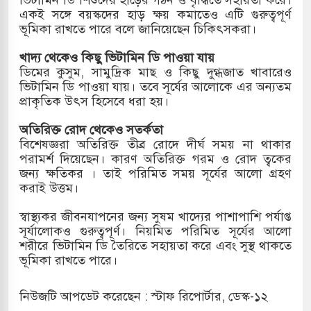
একই সঙ্গে বয়স্কদের হাড় ক্ষয় কমাতেও এটি গুরুত্বপূর্ণ
মামলায় একমাত্র আসামি অবসরপ্রাপ্ত সেনাসদস্য জামিনে
ভূমিকা রাখতে পারে বলে জানিয়েছেন চিকিৎসকরা।
খাদ্য থেকেও কিছু ভিটামিন ডি পাওয়া যায়
ডিমের কুসুম, সামুদ্রিক মাছ ও কিছু দুগ্ধজাত খাবারেও
 তাপবিদ্যুৎ কেন্দ্রের ইউনিট-১ এ আবারও বিদ্যুৎ উৎপাদন
ভিটামিন ডি পাওয়া যায়। তবে সূর্যের আলোকে এর অন্যতম
প্রাকৃতিক উৎস হিসেবে ধরা হয়।
অতিরিক্ত রোদ থেকেও সতর্কতা
াতিয়া-কুতুবদিয়া শিপিং চ্যানেলে জালের জড়ালে মারাত্মক
বিশেষজ্ঞরা অতিরিক্ত তীব্র রোদে দীর্ঘ সময় না থাকার
পরামর্শ দিয়েছেন। কারণ অতিরিক্ত গরম ও রোদ ত্বকের
জন্য ক্ষতিকর । তাই পরিমিত সময় সূর্যের আলো গ্রহণ
করাই উত্তম।
িন সিটিতে রুশ নাগরিকদের মারামারি: নিহত ১
স্বাস্থ্যকর জীবনযাপনের জন্য সুষম খাদ্যের পাশাপাশি পর্যাপ্ত
সূর্যালোকও গুরুত্বপূর্ণ। নিয়মিত পরিমিত সূর্যের আলো
শরীরে ভিটামিন ডি তৈরিতে সহায়তা করে এবং সুস্থ থাকতে
ভূমিকা রাখতে পারে।
নিউজটি আপডেট করেছেন : স্টাফ রিপোর্টার, ডেস্ক-১২