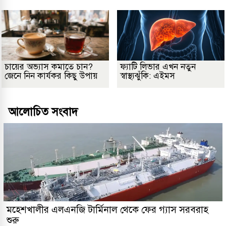
চায়ের অভ্যাস কমাতে চান?
ফ্যাটি লিভার এখন নতুন
জেনে নিন কার্যকর কিছু উপায়
স্বাস্থ্যঝুঁকি: এইমস
আলোচিত সংবাদ
মহেশখালীর এলএনজি টার্মিনাল থেকে ফের গ্যাস সরবরাহ
শুরু