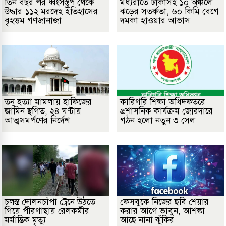
তিন বছর পর ধ্বংসস্তূপ থেকে
মধ্যরাতে ঢাকাসহ ১০ অঞ্চলে
উদ্ধার ১১২ মরদেহ ইতিহাসের
ঝড়ের সতর্কতা, ৬০ কিমি বেগে
বৃহত্তম গণজানাজা
দমকা হাওয়ার আভাস
তনু হত্যা মামলায় হাফিজের
কারিগরি শিক্ষা অধিদফতরে
জামিন স্থগিত, ২৪ ঘণ্টায়
প্রশাসনিক কার্যক্রম জোরদারে
আত্মসমর্পণের নির্দেশ
গঠন হলো নতুন ৩ সেল
চলন্ত দোলনচাঁপা ট্রেনে উঠতে
ফেসবুকে নিজের ছবি শেয়ার
গিয়ে পীরগাছায় রেলকর্মীর
করার আগে ভাবুন, আশঙ্কা
মর্মান্তিক মৃত্যু
আছে নানা ঝুঁকির