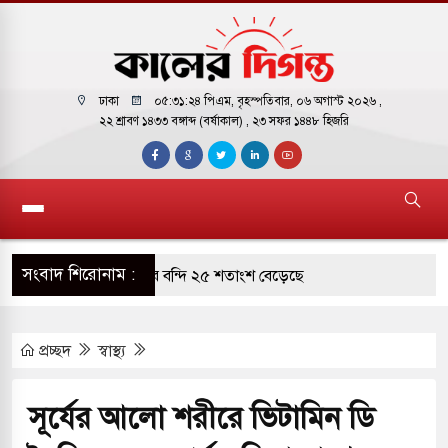
ঢাকা
০৫:৩১:২৫ পিএম
, বৃহস্পতিবার, ০৬ অগাস্ট ২০২৬ ,
২২ শ্রাবণ ১৪৩৩ বঙ্গাব্দ (বর্ষাকাল)
, ২৩ সফর ১৪৪৮ হিজরি
সংবাদ শিরোনাম :
ারাগারে দক্ষিণ কোরিয়ার বন্দি ২৫ শতাংশ বেড়েছে
্র পাশে থাকুক বা না থাকুক, ইরানে একক সামরিক পদক্ষেপের
প্রচ্ছদ
স্বাস্থ্য
কাররমে জুমার বয়ান ও নামাজ পড়াবেন দেওবন্দের
সূর্যের আলো শরীরে ভিটামিন ডি