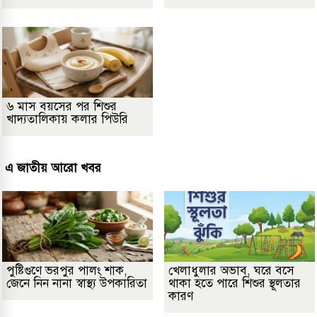
৬ মাস বয়সের পর শিশুর
খাদ্যতালিকায় কলার পিউরি
এ জাতীয় আরো খবর
পুষ্টিগুণে ভরপুর পালং শাক,
খেলাধুলার অভাব, ঘরে বসে
জেনে নিন নানা স্বাস্থ্য উপকারিতা
থাকা হতে পারে শিশুর স্থূলতার
কারণ