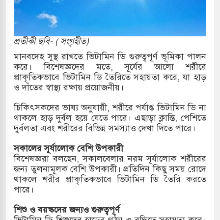
র
ি ও পাহাড়ি ঢলে ফুঁসে উঠেছে তিস্তা
প্রতীকী ছবি- ( সংগৃহীত)
ের মুক্তির দাবিতে পাকিস্তানজুড়ে পিটিআইয়ের আজ
মানবদেহ সুস্থ রাখতে ভিটামিন ডি গুরুত্বপূর্ণ ভূমিকা পালন
করে। বিশেষজ্ঞদের মতে, সূর্যের আলো শরীরে
প্রাকৃতিকভাবে ভিটামিন ডি তৈরিতে সহায়তা করে, যা হাড়
ও দাঁতের স্বাস্থ্য রক্ষায় প্রয়োজনীয়।
ত্তর কোরিয়ার ক্ষেপণাস্ত্র ইউনিট মোতায়েন করা হয়েছে:
চিকিৎসকদের ভাষ্য অনুযায়ী, শরীরে পর্যাপ্ত ভিটামিন ডি না
থাকলে হাড় দুর্বল হয়ে যেতে পারে। এছাড়া ক্লান্তি, পেশিতে
দুর্বলতা এবং শরীরের বিভিন্ন সমস্যাও দেখা দিতে পারে।
যুত্থান স্মৃতি জাদুঘরের উদ্বোধন প্রধানমন্ত্রীর
সকালের সূর্যালোক বেশি উপকারী
রে ইয়েমেন উপকূলে হামলার শিকার ভারতীয় জাহাজ
বিশেষজ্ঞরা বলছেন, সকালবেলার নরম সূর্যালোক শরীরের
জন্য তুলনামূলক বেশি উপকারী। প্রতিদিন কিছু সময় রোদে
থাকলে শরীর প্রাকৃতিকভাবে ভিটামিন ডি তৈরি করতে
পারে।
্য পর্যালোচনায় পোশাক রপ্তানিতে দ্বিতীয় স্থানে বাংলাদেশ
শিশু ও বয়স্কদের জন্যও গুরুত্বপূর্ণ
িহাসিক জুলাই গণঅভ্যুত্থান দিবস
ভিটামিন ডি শিশুদের হাড়ের গঠন ও বৃদ্ধিতে সহায়তা করে।