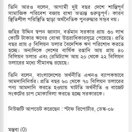
তিনি আরও বলেন, আগামী দুই বছর দেশে শান্তিপূর্ণ
সামাজিক পরিবেশ বজায় রাখা অত্যন্ত গুরুত্বপূর্ণ। কারণ
স্থিতিশীল পরিস্থিতি ছাড়া অর্থনৈতিক পুনরুদ্ধার সম্ভব নয়।
াতিয়া-কুতুবদিয়া শিপিং চ্যানেলে জালের জড়ালে মারাত্মক
জহির উদ্দিন স্বপন জানান, বর্তমান সরকার প্রায় ৩০ লাখ
কোটি টাকার ঋণের বোঝা উত্তরাধিকারসূত্রে পেয়েছে। প্রতি
বছর প্রায় ৫ বিলিয়ন ডলার বৈদেশিক ঋণ পরিশোধ করতে
রিন সিটিতে রুশ নাগরিকদের মারামারি: নিহত ১
হচ্ছে। অন্যদিকে দেশের বার্ষিক রপ্তানি আয় প্রায় ৪০
বিলিয়ন ডলার এবং রেমিট্যান্স আয় ২০ থেকে ২২ বিলিয়ন
 কাশিমপুর ভূমি অফিসের সব কর্মকর্তা-কর্মচারী বরখাস্ত
ডলারের মধ্যে সীমাবদ্ধ রয়েছে।
রের সেই ঐতিহাসিক "এক দফা" -র ২ বছর পূর্তি
তিনি বলেন, বাংলাদেশের অর্থনীতি এখনও ব্যাপকভাবে
আমদানিনির্ভর। প্রতি বছর ৬০ থেকে ৭০ বিলিয়ন ডলারের
পণ্য আমদানি করতে হওয়ায় ঘাটতি অর্থনীতি ও বাজেট
সংকটের চাপ মোকাবিলা করতে হচ্ছে সরকারকে।
নিউজটি আপডেট করেছেন : স্টাফ রিপোর্টার, ডেস্ক-০৮
মন্তব্য (0)