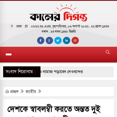
ঢাকা
০৬:৪২:৪০ এএম
, বৃহস্পতিবার, ০৬ অগাস্ট ২০২৬ ,
২২ শ্রাবণ ১৪৩৩
বঙ্গাব্দ , ২৩ সফর ১৪৪৮ হিজরি
সংবাদ শিরোনাম :
োকাররমে জুমার বয়ান ও নামাজ পড়াবেন দেওবন্দের
প্রচ্ছদ
জাতীয়
বাংলা ছাড়লেন জনপ্রিয় ভারতীয় সাংবাদিক ময়ূখ রঞ্জন
দেশকে স্বাবলম্বী করতে অন্তত দুই
 শোন অ্যারেস্ট আবেদন, বরগুনার এসআইয়ের বিরুদ্ধে