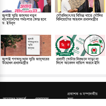
জুলাই স্মৃতি জাদুঘর নতুন
সৌরবিদ্যুৎসহ বিভিন্ন খাতে সৌদির
বাংলাদেশের পথচলার কেন্দ্র হবে:
বিনিয়োগের আহবান প্রধানমন্ত্রীর
ড. ইউনূস
জুলাই গণঅভ্যুত্থান স্মৃতি জাদুঘরের
প্রবাসী ভোটার নিবন্ধনে সাড়া না
উদ্বোধন প্রধানমন্ত্রীর
দিলে আবেদন বাতিল করবে ইসি
প্রকাশক ও সম্পাদকীয়
আমাদের সম্পর্কে
যোগাযোগ
তথ্য