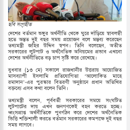
উত্তর কোরিয়ার ক্ষেপণাস্ত্র ইউনিট মোতায়েন করা হয়েছে:
ছবি সংগৃহীত
দেশের বর্তমান ভঙ্গুর অর্থনীতি থেকে ঘুরে দাঁড়িয়ে স্বাবলম্বী
হতে অন্তত দুই বছর সময় প্রয়োজন বলে মন্তব্য করেছেন
যুত্থান স্মৃতি জাদুঘরের উদ্বোধন প্রধানমন্ত্রীর
তথ্যমন্ত্রী জহির উদ্দিন স্বপন। তিনি বলেছেন, অতীত
সরকারের লুটপাট ও অর্থনৈতিক অনিয়মের প্রভাব এখনো
গরে ইয়েমেন উপকূলে হামলার শিকার ভারতীয় জাহাজ
দেশের অর্থনীতিতে বড় চাপ সৃষ্টি করে রেখেছে।
বুধবার (১৩ মে) সকালে রাজধানীর উত্তরায় আয়োজিত
মাসব্যাপী ইসলামি প্রতিযোগিতা ‘আলোকিত মাহে
জ্য পর্যালোচনায় পোশাক রপ্তানিতে দ্বিতীয় স্থানে বাংলাদেশ
রমাদান’-এর পুরস্কার বিতরণী অনুষ্ঠানে প্রধান অতিথির
বক্তব্যে এসব কথা বলেন তিনি।
তিহাসিক জুলাই গণঅভ্যুত্থান দিবস
তথ্যমন্ত্রী বলেন, পূর্ববর্তী সরকারের সময়ে সংঘটিত
 মামলায় একমাত্র আসামি অবসরপ্রাপ্ত সেনাসদস্য জামিনে
লুটপাটের দায় এখন জনগণকেই বহন করতে হচ্ছে।
ধ্বংসপ্রাপ্ত অর্থনীতিকে পুনর্গঠন করে দেশের অর্থনৈতিক
ভিত্তি শক্তিশালী করতে বর্তমান সরকারের কমপক্ষে দুই বছর
সময় লাগবে।
া তাপবিদ্যুৎ কেন্দ্রের ইউনিট-১ এ আবারও বিদ্যুৎ উৎপাদন