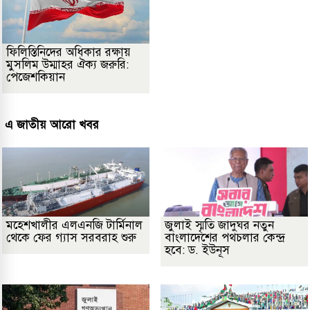
ফিলিস্তিনিদের অধিকার রক্ষায়
মুসলিম উম্মাহর ঐক্য জরুরি:
পেজেশকিয়ান
এ জাতীয় আরো খবর
মহেশখালীর এলএনজি টার্মিনাল
জুলাই স্মৃতি জাদুঘর নতুন
থেকে ফের গ্যাস সরবরাহ শুরু
বাংলাদেশের পথচলার কেন্দ্র
হবে: ড. ইউনূস