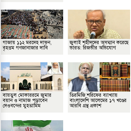
গাজায় ১১২ মরদেহ দাফন,
জুলাই শহীদদের অসম্মান করেছে
বৃহত্তম গণজানাজার দাবি
ভারত: রিজভীর অভিযোগ
বায়তুল মোকাররমে জুমার
তিরমিজি শরিফের ব্যাখ্যায়
বয়ান ও নামাজ পড়াবেন
বাংলাদেশি আলেমের ১৭ খণ্ডের
দেওবন্দের মুহতামিম
আরবি গ্রন্থ প্রকাশ