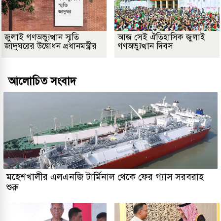
জুলাই গণঅভ্যুত্থান স্মৃতি
আজ সেই ঐতিহাসিক জুলাই
জাদুঘরের উদ্বোধন প্রধানমন্ত্রীর
গণঅভ্যুত্থান দিবস
আলোচিত সংবাদ
মহেশখালীর এলএনজি টার্মিনাল থেকে ফের গ্যাস সরবরাহ
শুরু