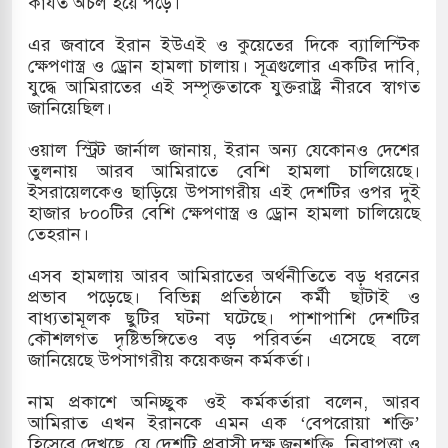
কার্যত অচল হয়ে পড়ে।
 হামলায় ছাত্রদল ও ছাত্রলীগের আচরণ ইসরায়েলের
এর জবাবে ইরান ইউএই ও কুয়েতের দিকে ব্যালিস্টিক
ক্ষেপণাস্ত্র ও ড্রোন হামলা চালায়। সূত্রগুলোর একটির দাবি,
যুদ্ধে আমিরাতের এই সম্পৃক্ততাকে যুক্তরাষ্ট্র নীরবে স্বাগত
জানিয়েছিল।
খলের পথে ইসরায়েলীরা,হাতছাড়ার ঝুঁকিতে জরুরি
ওয়াল স্ট্রিট জার্নাল জানায়, ইরান অন্য যেকোনও দেশের
র
তুলনায় আরব আমিরাতে বেশি হামলা চালিয়েছে।
ইসরায়েলকেও ছাড়িয়ে উপসাগরীয় এই দেশটির ওপর দুই
 ও পাহাড়ি ঢলে ফুঁসে উঠেছে তিস্তা
হাজার ৮০০টির বেশি ক্ষেপণাস্ত্র ও ড্রোন হামলা চালিয়েছে
তেহরান।
র মুক্তির দাবিতে পাকিস্তানজুড়ে পিটিআইয়ের আজ
এসব হামলায় আরব আমিরাতের অর্থনীতিতে বড় ধরনের
প্রভাব পড়েছে। বিভিন্ন প্রতিষ্ঠানে কর্মী ছাঁটাই ও
বাধ্যতামূলক ছুটির ঘটনা ঘটেছে। পাশাপাশি দেশটির
কৌশলগত দৃষ্টিভঙ্গিতেও বড় পরিবর্তন এসেছে বলে
জানিয়েছে উপসাগরীয় কয়েকজন কর্মকর্তা।
নাম প্রকাশে অনিচ্ছুক ওই কর্মকর্তারা বলেন, আরব
আমিরাত এখন ইরানকে এমন এক ‘বেপরোয়া শক্তি’
হিসেবে দেখছে, যে দেশটি প্রবাসী দক্ষ জনশক্তি, নিরাপত্তা ও