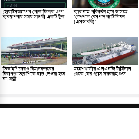
হোয়াটসঅ্যাপের পোল ফিচার: গ্রুপ
র‌্যাব নাম পরিবর্তন হয়ে আসছে
ব্যবস্থাপনায় সময় সাশ্রয়ী একটি টুল
‘স্পেশাল রেসপন্স ব্যাটালিয়ন
(এসআরবি)’
ভিআইপিদেরও বিমানবন্দরের
মহেশখালীর এলএনজি টার্মিনাল
নিরাপত্তা তল্লাশিতে ছাড় দেওয়া হবে
থেকে ফের গ্যাস সরবরাহ শুরু
না: মন্ত্রী
প্রকাশক ও সম্পাদকীয়
আমাদের সম্পর্কে
যোগাযোগ
তথ্য
সম্পাদকীয় নীতি
সংশোধন নীতি
গোপনীয়তা নীতি