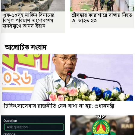
এফ-১৫সহ মার্কিন বিমানের
শ্রীলঙ্কার কারাগারে দাঙ্গায় নিহত
বিপুল পরিমাণ ধ্বংসাবশেষ
৩, আহত ২৩
জনসম্মুখে আনল ইরান
আলোচিত সংবাদ
চিকিৎসাসেবায় রাজনীতি যেন বাধা না হয়: প্রধানমন্ত্রী