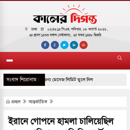
ঢাকা
০২:৪৯:১৫ পিএম
, শনিবার, ০৮ অগাস্ট ২০২৬ ,
২৪ শ্রাবণ ১৪৩৩ বঙ্গাব্দ (বর্ষাকাল)
, ২৫ সফর ১৪৪৮ হিজরি
সংবাদ শিরোনাম :
ির ফ্রি ব্যবহারকারীদের জন্য মেসেজ লিমিট তুলে নিল
প্রচ্ছদ
আন্তর্জাতিক
় পাকিস্তানি হাইকমিশনারের বাসভবনে আগুন, আইসিইউতে
ইরানে গোপনে হামলা চালিয়েছিল
 পরিবর্তন হয়ে আসছে ‘স্পেশাল রেসপন্স ব্যাটালিয়ন