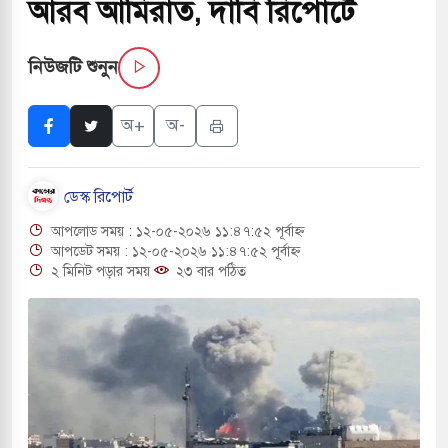
আরব আমিরাত, দাবি রিপোর্টে
নিউজটি শুনুন
 বাসের মুখোমুখি সংঘর্ষে ৯ জন নিহত
সচাপায় ৬ শ্রমিক নিহত, আহত ১৫
অ+
অ-
ে শব্দদূষণ নিয়ন্ত্রণে দেড় হাজার মসজিদ থেকে মাইক
ডেস্ক রিপোর্ট
আপলোড সময় : ১২-০৫-২০২৬ ১১:৪৭:৫২ পূর্বাহ্ন
ে বন্দুকধারীর গুলিতে শিক্ষক নিহত, হামলাকারীর আত্মহত্যা
আপডেট সময় : ১২-০৫-২০২৬ ১১:৪৭:৫২ পূর্বাহ্ন
২ মিনিট পড়ার সময়
২৩ বার পঠিত
লে মধ্যপ্রাচ্যে ব্ল্যাকআউটের কঠোর হুঁশিয়ারি ইরানের
 বিমানবন্দরের নিরাপত্তা তল্লাশিতে ছাড় দেওয়া হবে না:
রাগারে দক্ষিণ কোরিয়ার বন্দি ২৫ শতাংশ বেড়েছে