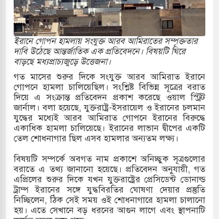
্র পাশে থাকুক বা না থাকুক, ইরানে একক সামরিক পদক্ষেপের
ইরানে গোপন হামলায় সংযুক্ত আরব আমিরাতের সম্পৃক্ততার
কাররমে জুমার বয়ান ও নামাজ পড়াবেন দেওবন্দের
দাবি উঠেছে আন্তর্জাতিক এক প্রতিবেদনে। বিষয়টি ঘিরে
বাড়ছে মধ্যপ্রাচ্যজুড়ে উত্তেজনা।
গত মাসের শুরুর দিকে সংযুক্ত আরব আমিরাত ইরানে
গোপনে হামলা চালিয়েছিল। সংশ্লিষ্ট বিভিন্ন সূত্রের বরাত
াংলা ছাড়লেন জনপ্রিয় ভারতীয় সাংবাদিক ময়ূখ রঞ্জন
দিয়ে এ সংক্রান্ত প্রতিবেদন প্রকাশ করেছে ওয়াল স্ট্রিট
জার্নাল। বলা হয়েছে, যুক্তরাষ্ট্র-ইসরায়েল ও ইরানের চলমান
যুদ্ধের মধ্যেই আরব আমিরাত গোপনে ইরানের বিরুদ্ধে
একাধিক হামলা চালিয়েছে। ইরানের লাভান দ্বীপের একটি
শোন অ্যারেস্ট আবেদন, বরগুনার এসআইয়ের বিরুদ্ধে
তেল শোধনাগার ছিল এসব হামলার অন্যতম লক্ষ্য।
বিষয়টি সম্পর্কে অবগত নাম প্রকাশে অনিচ্ছুক সূত্রগুলোর
বরাতে এ তথ্য জানানো হয়েছে। প্রতিবেদন অনুযায়ী, গত
তি জাদুঘর নতুন বাংলাদেশের পথচলার কেন্দ্র হবে: ড.
এপ্রিলের শুরুর দিকে যখন যুক্তরাষ্ট্রের প্রেসিডেন্ট ডোনাল্ড
ট্রাম্প ইরানের সঙ্গে যুদ্ধবিরতির ঘোষণা দেয়ার প্রস্তুতি
নিচ্ছিলেন, ঠিক সেই সময় ওই শোধনাগারে হামলা চালানো
হয়। এতে সেখানে বড় ধরনের আগুন লাগে এবং স্থাপনাটি
হ বিভিন্ন খাতে সৌদির বিনিয়োগের আহবান প্রধানমন্ত্রীর