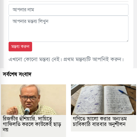
মন্তব্য করুন
এখনো কোনো মন্তব্য নেই। প্রথম মন্তব্যটি আপনিই করুন।
সর্বশেষ সংবাদ
রিজভীর হুঁশিয়ারি, দায়িত্বে
গণিতে ভালো করার অন্যতম
গাফিলতি করলে কাউকেই ছাড়
চাবিকাঠি বারবার অনুশীলন
নয়