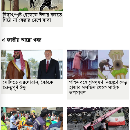
বিদ্যুৎস্পৃষ্ট ছেলেকে উদ্ধার করতে
গিয়ে না ফেরার দেশে বাবা
এ জাতীয় আরো খবর
সৌদিতে এরদোয়ান, বৈঠকে
পশ্চিমবঙ্গে শব্দদূষণ নিয়ন্ত্রণে দেড়
গুরুত্বপূর্ণ ইস্যু
হাজার মসজিদ থেকে মাইক
অপসারণ