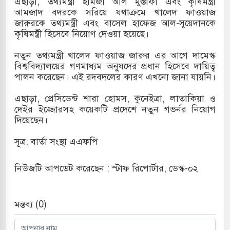
এছাড়া, তথ্যমন্ত্রী হামজা আল মুস্তাফা এবং কৃষিমন্ত্রী
আমজাদ বদরকে সরিয়ে যথাক্রমে খালেদ ফাওয়াজ
দখলের পথে ইসরায়েলীরা,হাতছাড়ার ঝুঁকিতে জরুরি
জারুরকে তথ্যমন্ত্রী এবং বাসেল হাফেজ আল-সুয়েদানকে
কৃষিমন্ত্রী হিসেবে নিয়োগ দেওয়া হয়েছে।
র
নতুন তথ্যমন্ত্রী খালেদ ফাওয়াজ জারুর এর আগে দামেস্ক
ি ও পাহাড়ি ঢলে ফুঁসে উঠেছে তিস্তা
বিশ্ববিদ্যালয়ের গণমাধ্যম অনুষদের প্রধান হিসেবে দায়িত্ব
পালন করেছেন। এই রদবদলের কারণ এখনো জানা যায়নি।
ের মুক্তির দাবিতে পাকিস্তানজুড়ে পিটিআইয়ের আজ
এছাড়া, প্রেসিডেন্ট শারা হোমস, কুনেইত্রা, লাতাকিয়া ও
দেইর ইজ্জোরসহ কয়েকটি প্রদেশে নতুন গভর্নর নিয়োগ
দিয়েছেন।
উত্তর কোরিয়ার ক্ষেপণাস্ত্র ইউনিট মোতায়েন করা হয়েছে:
সূত্র: বার্তা সংস্থা এএফপি
নিউজটি আপডেট করেছেন : স্টাফ রিপোর্টার, ডেস্ক-০২
মন্তব্য (0)