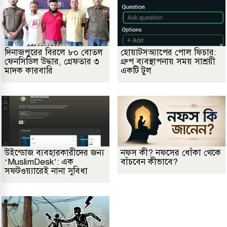
দিনাজপুরের বিরলে ৮০ বোতল
হোয়াটসঅ্যাপের পোল ফিচার:
ফেনসিডিল উদ্ধার, গ্রেফতার ৩
গ্রুপ ব্যবস্থাপনায় সময় সাশ্রয়ী
মাদক কারবারি
একটি টুল
উইন্ডোজ ব্যবহারকারীদের জন্য
নফস কী? নফসের ধোঁকা থেকে
‘MuslimDesk’: এক
বাঁচবেন কীভাবে?
সফটওয়্যারেই নানা সুবিধা