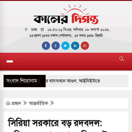
ঢাকা
০৮:৫০:০২ পিএম
, শনিবার, ০৮ অগাস্ট ২০২৬ ,
২৩ শ্রাবণ ১৪৩৩ বঙ্গাব্দ (বর্ষাকাল)
, ২৫ সফর ১৪৪৮ হিজরি
সংবাদ শিরোনাম :
় পাকিস্তানি হাইকমিশনারের বাসভবনে আগুন, আইসিইউতে
প্রচ্ছদ
আন্তর্জাতিক
 পরিবর্তন হয়ে আসছে ‘স্পেশাল রেসপন্স ব্যাটালিয়ন
সিরিয়া সরকারে বড় রদবদল:
ই বাসের মুখোমুখি সংঘর্ষে ৯ জন নিহত