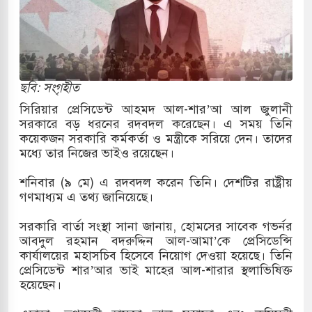
োকাররমে জুমার বয়ান ও নামাজ পড়াবেন দেওবন্দের
বাংলা ছাড়লেন জনপ্রিয় ভারতীয় সাংবাদিক ময়ূখ রঞ্জন
ছবি: সংগৃহীত
সিরিয়ার প্রেসিডেন্ট আহমদ আল-শার’আ আল জুলানী
সরকারে বড় ধরনের রদবদল করেছেন। এ সময় তিনি
 শোন অ্যারেস্ট আবেদন, বরগুনার এসআইয়ের বিরুদ্ধে
কয়েকজন সরকারি কর্মকর্তা ও মন্ত্রীকে সরিয়ে দেন। তাদের
মধ্যে তার নিজের ভাইও রয়েছেন।
শনিবার (৯ মে) এ রদবদল করেন তিনি। দেশটির রাষ্ট্রীয়
তি জাদুঘর নতুন বাংলাদেশের পথচলার কেন্দ্র হবে: ড.
গণমাধ্যম এ তথ্য জানিয়েছে।
সরকারি বার্তা সংস্থা সানা জানায়, হোমসের সাবেক গভর্নর
আবদুল রহমান বদরুদ্দিন আল-আমা’কে প্রেসিডেন্সি
সহ বিভিন্ন খাতে সৌদির বিনিয়োগের আহবান প্রধানমন্ত্রীর
কার্যালয়ের মহাসচিব হিসেবে নিয়োগ দেওয়া হয়েছে। তিনি
প্রেসিডেন্ট শার’আর ভাই মাহের আল-শারার স্থলাভিষিক্ত
ে হামলায় ছাত্রদল ও ছাত্রলীগের আচরণ ইসরায়েলের
হয়েছেন।