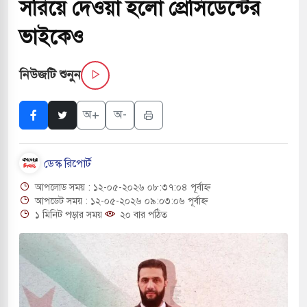
সরিয়ে দেওয়া হলো প্রেসিডেন্টের
সচাপায় ৬ শ্রমিক নিহত, আহত ১৫
ভাইকেও
ে শব্দদূষণ নিয়ন্ত্রণে দেড় হাজার মসজিদ থেকে মাইক
নিউজটি শুনুন
ে বন্দুকধারীর গুলিতে শিক্ষক নিহত, হামলাকারীর আত্মহত্যা
অ+
অ-
লে মধ্যপ্রাচ্যে ব্ল্যাকআউটের কঠোর হুঁশিয়ারি ইরানের
ডেস্ক রিপোর্ট
ও বিমানবন্দরের নিরাপত্তা তল্লাশিতে ছাড় দেওয়া হবে না:
আপলোড সময় : ১২-০৫-২০২৬ ০৮:৩৭:০৪ পূর্বাহ্ন
আপডেট সময় : ১২-০৫-২০২৬ ০৯:০৩:০৬ পূর্বাহ্ন
১ মিনিট পড়ার সময়
২০ বার পঠিত
ারাগারে দক্ষিণ কোরিয়ার বন্দি ২৫ শতাংশ বেড়েছে
্র পাশে থাকুক বা না থাকুক, ইরানে একক সামরিক পদক্ষেপের