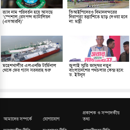
র‌্যাব নাম পরিবর্তন হয়ে আসছে
ভিআইপিদেরও বিমানবন্দরের
‘স্পেশাল রেসপন্স ব্যাটালিয়ন
নিরাপত্তা তল্লাশিতে ছাড় দেওয়া হবে
(এসআরবি)’
না: মন্ত্রী
মহেশখালীর এলএনজি টার্মিনাল
জুলাই স্মৃতি জাদুঘর নতুন
থেকে ফের গ্যাস সরবরাহ শুরু
বাংলাদেশের পথচলার কেন্দ্র হবে:
ড. ইউনূস
প্রকাশক ও সম্পাদকীয়
আমাদের সম্পর্কে
যোগাযোগ
তথ্য