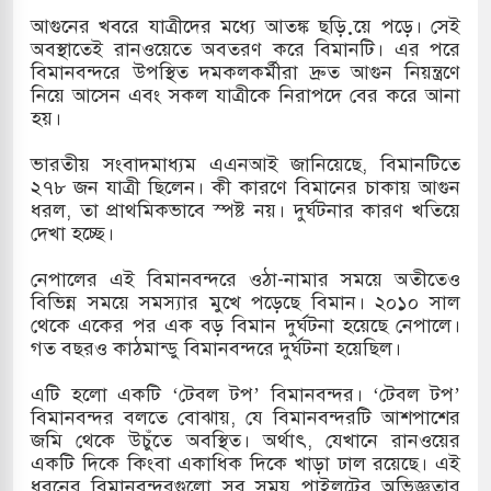
আগুনের খবরে যাত্রীদের মধ্যে আতঙ্ক ছড়়িয়ে পড়ে। সেই
অবস্থাতেই রানওয়েতে অবতরণ করে বিমানটি। এর পরে
বিমানবন্দরে উপস্থিত দমকলকর্মীরা দ্রুত আগুন নিয়ন্ত্রণে
ারাগারে দক্ষিণ কোরিয়ার বন্দি ২৫ শতাংশ বেড়েছে
নিয়ে আসেন এবং সকল যাত্রীকে নিরাপদে বের করে আনা
হয়।
ভারতীয় সংবাদমাধ্যম এএনআই জানিয়েছে, বিমানটিতে
২৭৮ জন যাত্রী ছিলেন। কী কারণে বিমানের চাকায় আগুন
ধরল, তা প্রাথমিকভাবে স্পষ্ট নয়। দুর্ঘটনার কারণ খতিয়ে
দেখা হচ্ছে।
নেপালের এই বিমানবন্দরে ওঠা-নামার সময়ে অতীতেও
বিভিন্ন সময়ে সমস্যার মুখে পড়েছে বিমান। ২০১০ সাল
থেকে একের পর এক বড় বিমান দুর্ঘটনা হয়েছে নেপালে।
গত বছরও কাঠমান্ডু বিমানবন্দরে দুর্ঘটনা হয়েছিল।
এটি হলো একটি ‘টেবল টপ’ বিমানবন্দর। ‘টেবল টপ’
বিমানবন্দর বলতে বোঝায়, যে বিমানবন্দরটি আশপাশের
জমি থেকে উচুঁতে অবস্থিত। অর্থাৎ, যেখানে রানওয়ের
একটি দিকে কিংবা একাধিক দিকে খাড়া ঢাল রয়েছে। এই
ধরনের বিমানবন্দরগুলো সব সময় পাইলটের অভিজ্ঞতার