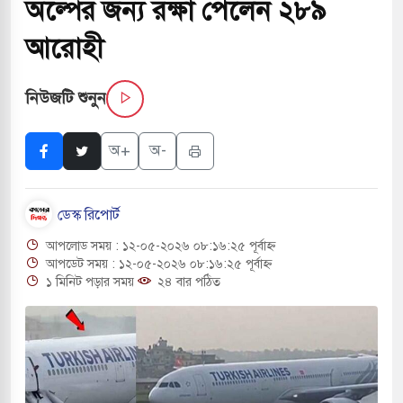
অল্পের জন্য রক্ষা পেলেন ২৮৯
 সরকারপ্রধান একসঙ্গে বসলে সমস্যার সমাধান সম্ভব:
আরোহী
নিউজটি শুনুন
ে অনুমতি ছাড়াই চলছে অবৈধ খেয়া নৌকা টোল আদায়
অ+
অ-
রের কুলাউড়া সীমান্তে বিএসএফের গুলিতে বাংলাদেশি
ডেস্ক রিপোর্ট
 দেওবন্দে ‘গঙ্গা জল’ ঢালার ঘোষণা হিন্দু রক্ষা দলের
আপলোড সময় : ১২-০৫-২০২৬ ০৮:১৬:২৫ পূর্বাহ্ন
িরের কাছে দোয়া চাইলেন প্রধানমন্ত্রী তারেক রহমান
আপডেট সময় : ১২-০৫-২০২৬ ০৮:১৬:২৫ পূর্বাহ্ন
১ মিনিট পড়ার সময়
২৪ বার পঠিত
র সফরে দক্ষিণ সুদান ও আবেই গেলেন সেনাপ্রধান
ির ফ্রি ব্যবহারকারীদের জন্য মেসেজ লিমিট তুলে নিল