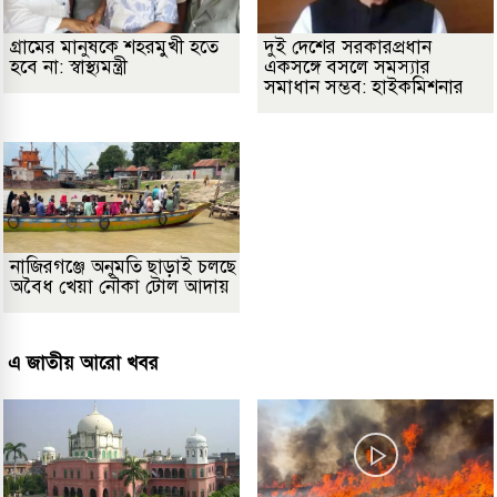
গ্রামের মানুষকে শহরমুখী হতে
দুই দেশের সরকারপ্রধান
হবে না: স্বাস্থ্যমন্ত্রী
একসঙ্গে বসলে সমস্যার
সমাধান সম্ভব: হাইকমিশনার
নাজিরগঞ্জে অনুমতি ছাড়াই চলছে
অবৈধ খেয়া নৌকা টোল আদায়
এ জাতীয় আরো খবর