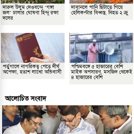
দারুল উলুম দেওবন্দে ‘গঙ্গা
দাবানলে পানি ছিটাতে গিয়ে
জল’ ঢালার ঘোষণা হিন্দু রক্ষা
হেলিকপ্টার বিধ্বস্ত, নিহত ২ ক্রু
দলের
পর্তুগালে নাগরিকত্ব পেতে দীর্ঘ
পশ্চিমবঙ্গে ৫ হাজারের বেশি
অপেক্ষা, হতাশ লাখো অভিবাসী
মাইক অপসারণ, মসজিদ থেকেই
৪ হাজারের বেশি
আলোচিত সংবাদ