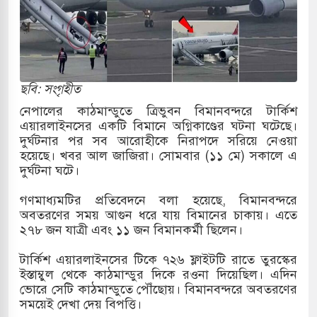
় পাকিস্তানি হাইকমিশনারের বাসভবনে আগুন, আইসিইউতে
 পরিবর্তন হয়ে আসছে ‘স্পেশাল রেসপন্স ব্যাটালিয়ন
ছবি: সংগৃহীত
নেপালের কাঠমান্ডুতে ত্রিভুবন বিমানবন্দরে টার্কিশ
এয়ারলাইনসের একটি বিমানে অগ্নিকাণ্ডের ঘটনা ঘটেছে।
ই বাসের মুখোমুখি সংঘর্ষে ৯ জন নিহত
দুর্ঘটনার পর সব আরোহীকে নিরাপদে সরিয়ে নেওয়া
হয়েছে। খবর আল জাজিরা। সোমবার (১১ মে) সকালে এ
সচাপায় ৬ শ্রমিক নিহত, আহত ১৫
দুর্ঘটনা ঘটে।
ে শব্দদূষণ নিয়ন্ত্রণে দেড় হাজার মসজিদ থেকে মাইক
গণমাধ্যমটির প্রতিবেদনে বলা হয়েছে, বিমানবন্দরে
অবতরণের সময় আগুন ধরে যায় বিমানের চাকায়। এতে
২৭৮ জন যাত্রী এবং ১১ জন বিমানকর্মী ছিলেন।
ে বন্দুকধারীর গুলিতে শিক্ষক নিহত, হামলাকারীর আত্মহত্যা
টার্কিশ এয়ারলাইনসের টিকে ৭২৬ ফ্লাইটটি রাতে তুরস্কের
ইস্তাম্বুল থেকে কাঠমান্ডুর দিকে রওনা দিয়েছিল। এদিন
লে মধ্যপ্রাচ্যে ব্ল্যাকআউটের কঠোর হুঁশিয়ারি ইরানের
ভোরে সেটি কাঠমান্ডুতে পৌঁছোয়। বিমানবন্দরে অবতরণের
সময়েই দেখা দেয় বিপত্তি।
ও বিমানবন্দরের নিরাপত্তা তল্লাশিতে ছাড় দেওয়া হবে না: