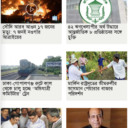
সৌদি আরব আগুন ১৭ জনের
৪২ ঋণখেলাপীর অর্থ উদ্ধারে
মৃত্যু: ৭ জনই নওগাঁর
আন্তর্জাতিক ৮ প্রতিষ্ঠানের সঙ্গে
আত্রাইয়ের
চুক্তি
ঢাকা-গোপালগঞ্জ রুটে কাল
মার্কিন রাষ্ট্রদূতের ভীমরুলীর
থেকে চালু হচ্ছে ‘অভিযাত্রী
ভাসমান পেয়ারার বাজার
কমিউটার’ ট্রেন
পরিদর্শন