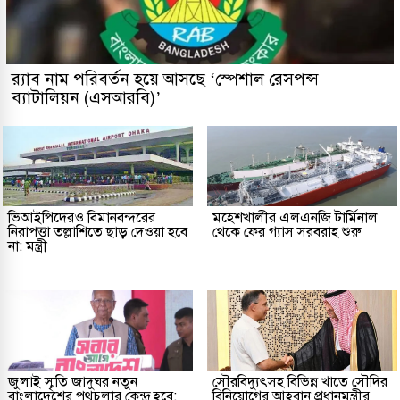
র‌্যাব নাম পরিবর্তন হয়ে আসছে ‘স্পেশাল রেসপন্স
ব্যাটালিয়ন (এসআরবি)’
ভিআইপিদেরও বিমানবন্দরের
মহেশখালীর এলএনজি টার্মিনাল
নিরাপত্তা তল্লাশিতে ছাড় দেওয়া হবে
থেকে ফের গ্যাস সরবরাহ শুরু
না: মন্ত্রী
জুলাই স্মৃতি জাদুঘর নতুন
সৌরবিদ্যুৎসহ বিভিন্ন খাতে সৌদির
বাংলাদেশের পথচলার কেন্দ্র হবে:
বিনিয়োগের আহবান প্রধানমন্ত্রীর