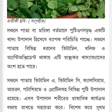
াররমে জুমার বয়ান ও নামাজ পড়াবেন দেওবন্দের
প্রতীকী ছবি- ( সংগৃহীত)
াংলা ছাড়লেন জনপ্রিয় ভারতীয় সাংবাদিক ময়ূখ রঞ্জন
সজনে পাতা বা মরিঙ্গা বর্তমানে পুষ্টিগুণসমৃদ্ধ একটি
খাদ্য উপাদান হিসেবে ব্যাপক পরিচিতি পাচ্ছে। সজনে
শোন অ্যারেস্ট আবেদন, বরগুনার এসআইয়ের বিরুদ্ধে
পাতায় বিভিন্ন ধরনের ভিটামিন, খনিজ ও
অ্যান্টিঅক্সিডেন্ট থাকায় এটি স্বাস্থ্যকর খাদ্যাভ্যাসের
অংশ হতে পারে।
ি জাদুঘর নতুন বাংলাদেশের পথচলার কেন্দ্র হবে: ড.
সজনে পাতায় ভিটামিন এ, ভিটামিন সি, ক্যালসিয়াম,
হ বিভিন্ন খাতে সৌদির বিনিয়োগের আহবান প্রধানমন্ত্রীর
আয়রন, পটাশিয়াম ও প্রোটিনসহ বিভিন্ন পুষ্টি উপাদান
রয়েছে। এসব উপাদান শরীরের স্বাভাবিক কার্যক্রম
হামলায় ছাত্রদল ও ছাত্রলীগের আচরণ ইসরায়েলের
বজায় রাখতে সহায়তা করে। বিশেষ করে সুষম