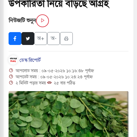
উপকারিতা নিয়ে বাড়ছে আগ্রহ
চাপায় ৬ শ্রমিক নিহত, আহত ১৫
নিউজটি শুনুন
 শব্দদূষণ নিয়ন্ত্রণে দেড় হাজার মসজিদ থেকে মাইক
অ+
অ-
 বন্দুকধারীর গুলিতে শিক্ষক নিহত, হামলাকারীর আত্মহত্যা
ডেস্ক রিপোর্ট
ে মধ্যপ্রাচ্যে ব্ল্যাকআউটের কঠোর হুঁশিয়ারি ইরানের
আপলোড সময় : ০৯-০৫-২০২৬ ১০:১৬:৩৮ পূর্বাহ্ন
বিমানবন্দরের নিরাপত্তা তল্লাশিতে ছাড় দেওয়া হবে না:
আপডেট সময় : ০৯-০৫-২০২৬ ১০:২৩:২৩ পূর্বাহ্ন
২ মিনিট পড়ার সময়
২৫ বার পঠিত
রাগারে দক্ষিণ কোরিয়ার বন্দি ২৫ শতাংশ বেড়েছে
র পাশে থাকুক বা না থাকুক, ইরানে একক সামরিক পদক্ষেপের