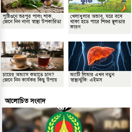
পুষ্টিগুণে ভরপুর পালং শাক,
খেলাধুলার অভাব, ঘরে বসে
জেনে নিন নানা স্বাস্থ্য উপকারিতা
থাকা হতে পারে শিশুর স্থূলতার
কারণ
চায়ের অভ্যাস কমাতে চান?
ফ্যাটি লিভার এখন নতুন
জেনে নিন কার্যকর কিছু উপায়
স্বাস্থ্যঝুঁকি: এইমস
আলোচিত সংবাদ