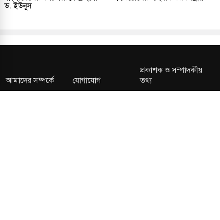
ড. ইউনূস
প্রকাশক ও সম্পাদকীয়
আমাদের সম্পর্কে
যোগাযোগ
তথ্য
সম্পাদকীয় নীতি
সংশোধন নীতি
গোপনীয়তা নীতি
লাইসেন্স নং: TRAD/DNCC/013106/2024 বার্তা বিভাগ:
news@kalerdiganta.com
অফিস:
info@kalerdiganta.com
যোগাযোগ: মিরপুর, শেওড়াপাড়া হটলাইন: 09638001009
চাকুরী:
hr@kalerdiganta.com