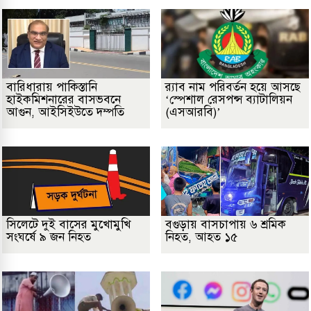
বারিধারায় পাকিস্তানি
র‌্যাব নাম পরিবর্তন হয়ে আসছে
হাইকমিশনারের বাসভবনে
‘স্পেশাল রেসপন্স ব্যাটালিয়ন
আগুন, আইসিইউতে দম্পতি
(এসআরবি)’
সিলেটে দুই বাসের মুখোমুখি
বগুড়ায় বাসচাপায় ৬ শ্রমিক
সংঘর্ষে ৯ জন নিহত
নিহত, আহত ১৫