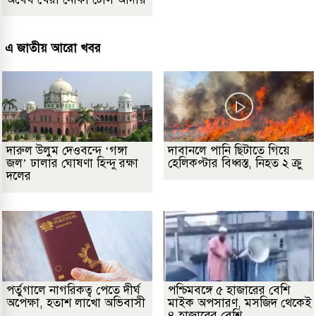
এ জাতীয় আরো খবর
দারুল উলুম দেওবন্দে ‘গঙ্গা
দাবানলে পানি ছিটাতে গিয়ে
জল’ ঢালার ঘোষণা হিন্দু রক্ষা
হেলিকপ্টার বিধ্বস্ত, নিহত ২ ক্রু
দলের
পর্তুগালে নাগরিকত্ব পেতে দীর্ঘ
পশ্চিমবঙ্গে ৫ হাজারের বেশি
অপেক্ষা, হতাশ লাখো অভিবাসী
মাইক অপসারণ, মসজিদ থেকেই
৪ হাজারের বেশি