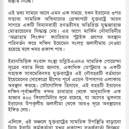
প্রস্তুতি নিচ্ছে।
এই তথ্য সামনে আসে এমন এক সময়ে, যখন ইরানের ওপর
সম্ভাব্য সামরিক অভিযানের প্রেক্ষাপটে যুক্তরাষ্ট্র আরব
ারাগারে দক্ষিণ কোরিয়ার বন্দি ২৫ শতাংশ বেড়েছে
সাগরে একটি বিমানবাহী রণতরীসহ অতিরিক্ত যুদ্ধজাহাজ
মোতায়েনের সিদ্ধান্ত নেয়। এর আগে মার্কিন নৌবাহিনীর
‘আব্রাহাম লিংকন’ ক্যারিয়ার স্ট্রাইক গ্রুপের অবস্থান
পরিবর্তন করে দক্ষিণ ইয়েমেন সংলগ্ন জলসীমায় নেওয়া
হয়েছে বলে খবর প্রকাশ পায়।
ইরানভিত্তিক সংবাদ সংস্থা ডব্লিউএএনএ সামরিক গোয়েন্দা
সূত্রের বরাত দিয়ে জানায়, একাধিক ডেস্ট্রয়ার ও একটি
সহায়ক সাবমেরিনসহ যুক্তরাষ্ট্রের এই নৌবহরটি বর্তমানে
ইয়েমেনের সোকোত্রা দ্বীপের পূর্বে এডেন উপসাগর এলাকায়
অবস্থান করছে। ভৌগোলিক হিসাবে, এই বহরটি ইরানের
দক্ষিণ-পূর্বাঞ্চলীয় বন্দর চাবাহার থেকে আনুমানিক এক
হাজার ৪০০ কিলোমিটার দূরে রয়েছে, যা আগের তুলনায়
ইরানের উপকূলীয় জলসীমা থেকে আরও দূরে অবস্থানের
ইঙ্গিত দেয়।
এদিকে, ওই অঞ্চলে যুক্তরাষ্ট্রের সামরিক উপস্থিতি বাড়ানো
নিয়ে ইরানি কর্মকর্তারা যখন প্রকাশ্যে সতর্কবার্তা দিচ্ছেন,