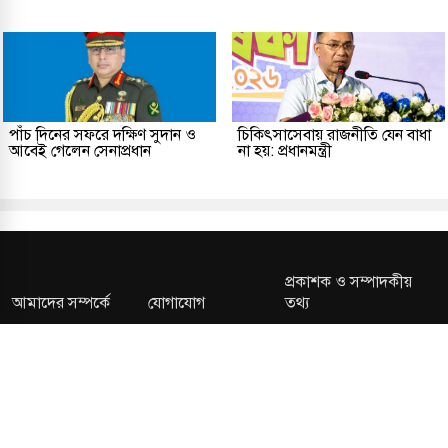
পাঁচ দিনের সফরে দক্ষিণ সুদান ও
চিকিৎসাসেবায় রাজনীতি যেন বাধা
আবেই গেলেন সেনাপ্রধান
না হয়: প্রধানমন্ত্রী
প্রকাশক ও সম্পাদকীয়
আমাদের সম্পর্কে
যোগাযোগ
তথ্য
সম্পাদকীয় নীতি
সংশোধন নীতি
গোপনীয়তা নীতি
লাইসেন্স নং: TRAD/DNCC/013106/2024 বার্তা বিভাগ:
news@kalerdiganta.com
অফিস: