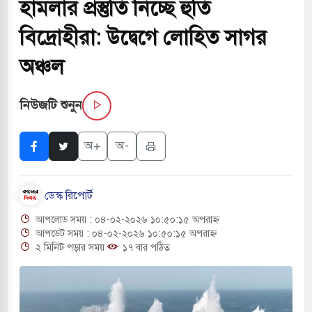
হামলার প্রস্তুতি নিচ্ছে হুতি
 সরকারপ্রধান একসঙ্গে বসলে সমস্যার সমাধান সম্ভব:
বিদ্রোহীরা: উদ্বেগে লোহিত সাগর
অঞ্চল
ে অনুমতি ছাড়াই চলছে অবৈধ খেয়া নৌকা টোল আদায়
নিউজটি শুনুন
ারের কুলাউড়া সীমান্তে বিএসএফের গুলিতে বাংলাদেশি
অ+
অ-
 দেওবন্দে ‘গঙ্গা জল’ ঢালার ঘোষণা হিন্দু রক্ষা দলের
ডেস্ক রিপোর্ট
িরের কাছে দোয়া চাইলেন প্রধানমন্ত্রী তারেক রহমান
আপলোড সময় : ০৪-০২-২০২৬ ১০:৫০:১৫ অপরাহ্ন
আপডেট সময় : ০৪-০২-২০২৬ ১০:৫০:১৫ অপরাহ্ন
র সফরে দক্ষিণ সুদান ও আবেই গেলেন সেনাপ্রধান
২ মিনিট পড়ার সময়
১৭ বার পঠিত
টির ফ্রি ব্যবহারকারীদের জন্য মেসেজ লিমিট তুলে নিল