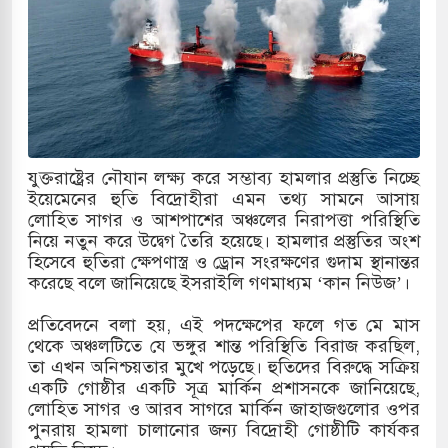
় পাকিস্তানি হাইকমিশনারের বাসভবনে আগুন, আইসিইউতে
 পরিবর্তন হয়ে আসছে ‘স্পেশাল রেসপন্স ব্যাটালিয়ন
যুক্তরাষ্ট্রের নৌযান লক্ষ্য করে সম্ভাব্য হামলার প্রস্তুতি নিচ্ছে
ই বাসের মুখোমুখি সংঘর্ষে ৯ জন নিহত
ইয়েমেনের হুতি বিদ্রোহীরা এমন তথ্য সামনে আসায়
লোহিত সাগর ও আশপাশের অঞ্চলের নিরাপত্তা পরিস্থিতি
সচাপায় ৬ শ্রমিক নিহত, আহত ১৫
নিয়ে নতুন করে উদ্বেগ তৈরি হয়েছে। হামলার প্রস্তুতির অংশ
হিসেবে হুতিরা ক্ষেপণাস্ত্র ও ড্রোন সংরক্ষণের গুদাম স্থানান্তর
ে শব্দদূষণ নিয়ন্ত্রণে দেড় হাজার মসজিদ থেকে মাইক
করেছে বলে জানিয়েছে ইসরাইলি গণমাধ্যম ‘কান নিউজ’।
প্রতিবেদনে বলা হয়, এই পদক্ষেপের ফলে গত মে মাস
থেকে অঞ্চলটিতে যে ভঙ্গুর শান্ত পরিস্থিতি বিরাজ করছিল,
ে বন্দুকধারীর গুলিতে শিক্ষক নিহত, হামলাকারীর আত্মহত্যা
তা এখন অনিশ্চয়তার মুখে পড়েছে। হুতিদের বিরুদ্ধে সক্রিয়
একটি গোষ্ঠীর একটি সূত্র মার্কিন প্রশাসনকে জানিয়েছে,
লে মধ্যপ্রাচ্যে ব্ল্যাকআউটের কঠোর হুঁশিয়ারি ইরানের
লোহিত সাগর ও আরব সাগরে মার্কিন জাহাজগুলোর ওপর
পুনরায় হামলা চালানোর জন্য বিদ্রোহী গোষ্ঠীটি কার্যকর
ও বিমানবন্দরের নিরাপত্তা তল্লাশিতে ছাড় দেওয়া হবে না: