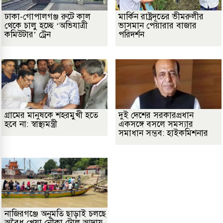
ঢাকা-গোপালগঞ্জ রুটে কাল
মার্কিন রাষ্ট্রদূতের ভীমরুলীর
থেকে চালু হচ্ছে ‘অভিযাত্রী
ভাসমান পেয়ারার বাজার
কমিউটার’ ট্রেন
পরিদর্শন
গ্রামের মানুষকে শহরমুখী হতে
দুই দেশের সরকারপ্রধান
হবে না: স্বাস্থ্যমন্ত্রী
একসঙ্গে বসলে সমস্যার
সমাধান সম্ভব: হাইকমিশনার
নাজিরগঞ্জে অনুমতি ছাড়াই চলছে
অবৈধ খেয়া নৌকা টোল আদায়