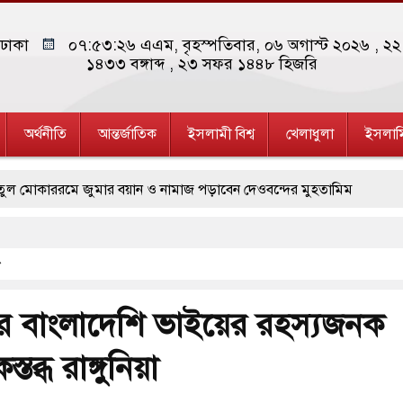
ঢাকা
০৭:৫৩:২৭ এএম
, বৃহস্পতিবার, ০৬ অগাস্ট ২০২৬ ,
২২ 
১৪৩৩
বঙ্গাব্দ , ২৩ সফর ১৪৪৮ হিজরি
অর্থনীতি
আন্তর্জাতিক
ইসলামী বিশ্ব
খেলাধুলা
ইসলাম
রমে জুমার বয়ান ও নামাজ পড়াবেন দেওবন্দের মুহতামিম
ারেস্ট আবেদন, বরগুনার এসআইয়ের বিরুদ্ধে ব্যবস্থা নেওয়া
্ন খাতে সৌদির বিনিয়োগের আহবান প্রধানমন্ত্রীর
খলের পথে ইসরায়েলীরা,হাতছাড়ার ঝুঁকিতে জরুরি বৈঠক জর্ডানের
র বাংলাদেশি ভাইয়ের রহস্যজনক
ে পিটিআইয়ের আজ বিক্ষোভ
স্তব্ধ রাঙ্গুনিয়া
 স্মৃতি জাদুঘরের উদ্বোধন প্রধানমন্ত্রীর