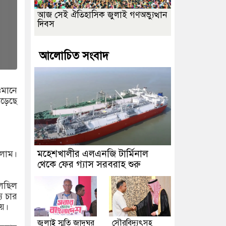
আজ সেই ঐতিহাসিক জুলাই গণঅভ্যুত্থান
দিবস
আলোচিত সংবাদ
ওমানে
পড়েছে
মহেশখালীর এলএনজি টার্মিনাল
সলাম।
থেকে ফের গ্যাস সরবরাহ শুরু
চলছিল
য চার
ায়।
জুলাই স্মৃতি জাদুঘর
সৌরবিদ্যুৎসহ