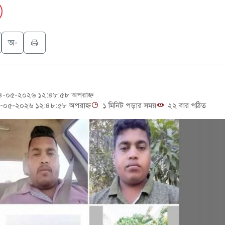
ালোচনায় পোশাক রপ্তানিতে দ্বিতীয় স্থানে বাংলাদেশ
রাপ্ত সেনাসদস্য জামিনে মুক্ত
অ-
-কুতুবদিয়া শিপিং চ্যানেলে জালের জড়ালে মারাত্মক নৌ-ঝুঁকি
সব কর্মকর্তা-কর্মচারী বরখাস্ত
-০৫-২০২৬ ১২:৪৮:৫৮ অপরাহ্ন
-০৫-২০২৬ ১২:৪৮:৫৮ অপরাহ্ন
১ মিনিট পড়ার সময়
২২ বার পঠিত