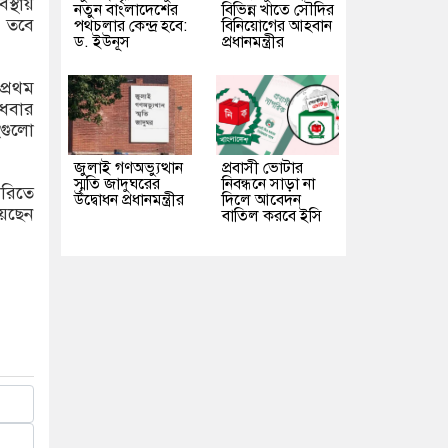
স্থায়
নতুন বাংলাদেশের
বিভিন্ন খাতে সৌদির
। তবে
পথচলার কেন্দ্র হবে:
বিনিয়োগের আহবান
ড. ইউনূস
প্রধানমন্ত্রীর
প্রথম
ুধবার
হগুলো
জুলাই গণঅভ্যুত্থান
প্রবাসী ভোটার
স্মৃতি জাদুঘরের
নিবন্ধনে সাড়া না
ারিতে
উদ্বোধন প্রধানমন্ত্রীর
দিলে আবেদন
য়েছেন
বাতিল করবে ইসি