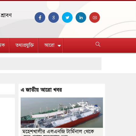
শ্রাবণ
িক
তথ্যপ্রযুক্তি
আরো
এ জাতীয় আরো খবর
মহেশখালীর এলএনজি টার্মিনাল থেকে