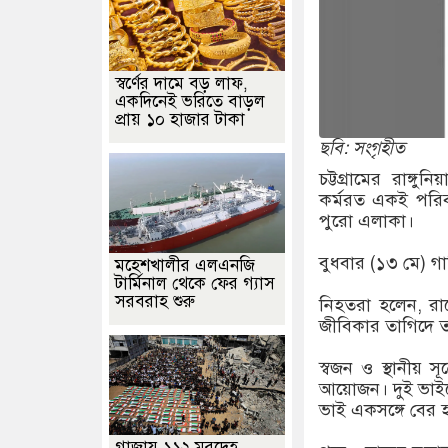
স্বর্ণের দামে বড় লাফ,
একদিনেই ভরিতে বাড়ল
প্রায় ১০ হাজার টাকা
ছবি: সংগৃহীত
চট্টগ্রামের রাঙ্
কর্মরত একই পরিবা
পুরো এলাকা।
বুধবার (১৩ মে) গা
মহেশখালীর এলএনজি
টার্মিনাল থেকে ফের গ্যাস
সরবরাহ শুরু
নিহতরা হলেন, রা
জীবিকার তাগিদে ত
স্বজন ও স্থানীয় 
আয়োজন। দুই ভাইয়
ভাই একসঙ্গে বের 
গাজায় ১১২ মরদেহ