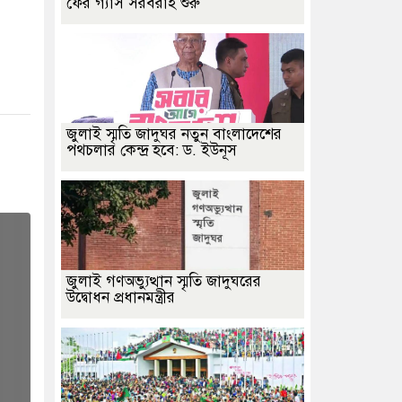
ফের গ্যাস সরবরাহ শুরু
জুলাই স্মৃতি জাদুঘর নতুন বাংলাদেশের
পথচলার কেন্দ্র হবে: ড. ইউনূস
জুলাই গণঅভ্যুত্থান স্মৃতি জাদুঘরের
উদ্বোধন প্রধানমন্ত্রীর