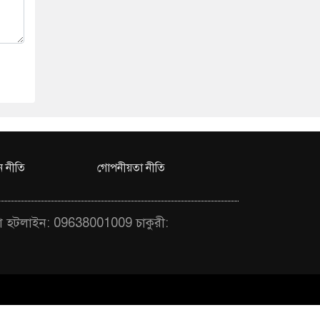
 নীতি
গোপনীয়তা নীতি
া হটলাইন: 09638001009 চাকুরী: