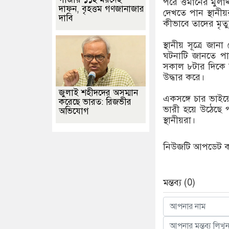
পরে ওমানের মুলাদ
দাফন, বৃহত্তম গণজানাজার
দেখতে পান স্থানী
দাবি
কীভাবে তাদের মৃত
স্থানীয় সূত্রে জা
ঘটনাটি জানতে পা
সকাল ৮টার দিকে স
উদ্ধার করে।
জুলাই শহীদদের অসম্মান
একসঙ্গে চার ভাইয়ে
করেছে ভারত: রিজভীর
ভারী হয়ে উঠেছে প
অভিযোগ
স্থানীয়রা।
নিউজটি আপডেট করে
মন্তব্য (0)