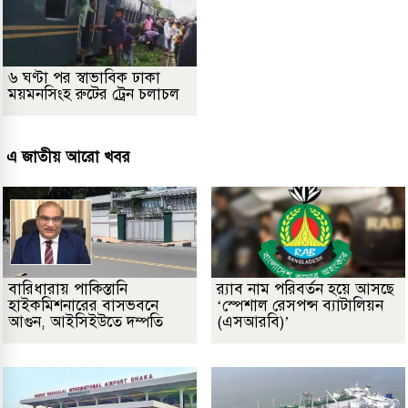
৬ ঘণ্টা পর স্বাভাবিক ঢাকা
ময়মনসিংহ রুটের ট্রেন চলাচল
এ জাতীয় আরো খবর
বারিধারায় পাকিস্তানি
র‌্যাব নাম পরিবর্তন হয়ে আসছে
হাইকমিশনারের বাসভবনে
‘স্পেশাল রেসপন্স ব্যাটালিয়ন
আগুন, আইসিইউতে দম্পতি
(এসআরবি)’