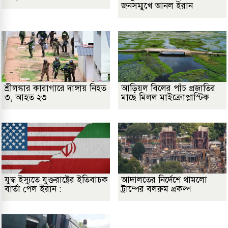
জনসম্মুখে আনল ইরান
শ্রীলঙ্কার কারাগারে দাঙ্গায় নিহত
আড়িয়ল বিলের পাঁচ প্রজাতির
৩, আহত ২৩
মাছে মিলল মাইক্রোপ্লাস্টিক
যুদ্ধ ইস্যুতে যুক্তরাষ্ট্রের ইতিবাচক
আদালতের নির্দেশে থামলো
বার্তা পেল ইরান :
ট্রাম্পের বলরুম প্রকল্প