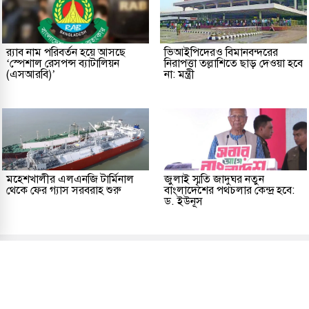
র‌্যাব নাম পরিবর্তন হয়ে আসছে
ভিআইপিদেরও বিমানবন্দরের
‘স্পেশাল রেসপন্স ব্যাটালিয়ন
নিরাপত্তা তল্লাশিতে ছাড় দেওয়া হবে
(এসআরবি)’
না: মন্ত্রী
মহেশখালীর এলএনজি টার্মিনাল
জুলাই স্মৃতি জাদুঘর নতুন
থেকে ফের গ্যাস সরবরাহ শুরু
বাংলাদেশের পথচলার কেন্দ্র হবে:
ড. ইউনূস
প্রকাশক ও সম্পাদকীয়
আমাদের সম্পর্কে
যোগাযোগ
তথ্য