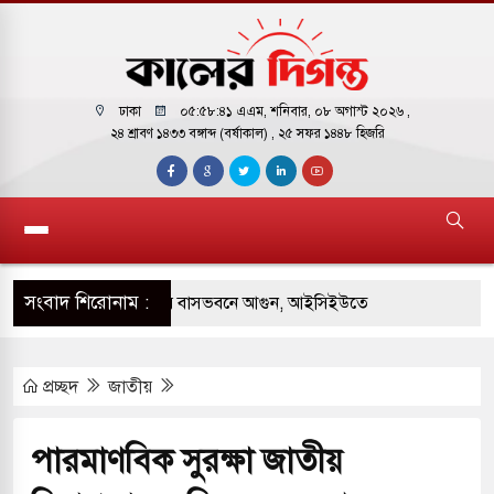
ঢাকা
০৫:৫৮:৪২ এএম
, শনিবার, ০৮ অগাস্ট ২০২৬ ,
২৪ শ্রাবণ ১৪৩৩ বঙ্গাব্দ (বর্ষাকাল)
, ২৫ সফর ১৪৪৮ হিজরি
সংবাদ শিরোনাম :
় পাকিস্তানি হাইকমিশনারের বাসভবনে আগুন, আইসিইউতে
প্রচ্ছদ
জাতীয়
 পরিবর্তন হয়ে আসছে ‘স্পেশাল রেসপন্স ব্যাটালিয়ন
পারমাণবিক সুরক্ষা জাতীয়
 বাসের মুখোমুখি সংঘর্ষে ৯ জন নিহত