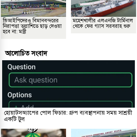
ভিআইপিদেরও বিমানবন্দরের
মহেশখালীর এলএনজি টার্মিনাল
নিরাপত্তা তল্লাশিতে ছাড় দেওয়া
থেকে ফের গ্যাস সরবরাহ শুরু
হবে না: মন্ত্রী
আলোচিত সংবাদ
হোয়াটসঅ্যাপের পোল ফিচার: গ্রুপ ব্যবস্থাপনায় সময় সাশ্রয়ী
একটি টুল