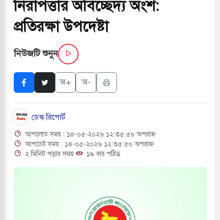
নিরাপত্তার অবিচ্ছেদ্য অংশ:
সচাপায় ৬ শ্রমিক নিহত, আহত ১৫
প্রতিরক্ষা উপদেষ্টা
ে শব্দদূষণ নিয়ন্ত্রণে দেড় হাজার মসজিদ থেকে মাইক
নিউজটি শুনুন
ে বন্দুকধারীর গুলিতে শিক্ষক নিহত, হামলাকারীর আত্মহত্যা
অ+
অ-
লে মধ্যপ্রাচ্যে ব্ল্যাকআউটের কঠোর হুঁশিয়ারি ইরানের
ডেস্ক রিপোর্ট
 বিমানবন্দরের নিরাপত্তা তল্লাশিতে ছাড় দেওয়া হবে না:
আপলোড সময় : ১৪-০৫-২০২৬ ১২:৩৫:৫০ অপরাহ্ন
আপডেট সময় : ১৪-০৫-২০২৬ ১২:৩৫:৫০ অপরাহ্ন
২ মিনিট পড়ার সময়
১৯ বার পঠিত
ারাগারে দক্ষিণ কোরিয়ার বন্দি ২৫ শতাংশ বেড়েছে
্র পাশে থাকুক বা না থাকুক, ইরানে একক সামরিক পদক্ষেপের