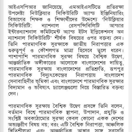
আইএসপিআর জানিয়েছে, এমআইএসটিতে প্রতিরক্ষা
খলের পথে ইসরায়েলীরা,হাতছাড়ার ঝুঁকিতে জরুরি
উপদেষ্টা নিউক্লিয়ার সিকিউরিটি অ্যান্ড ইঞ্জিনিয়ারিং
বিভাগের শিক্ষক ও শিক্ষার্থীদের উদ্দেশ্যে ‘নিউক্লিয়ার
র
সিকিউরিটি: ন্যাশনাল রেসপন্সিবিলিটি আন্ডার
ইন্টারন্যাশনাল কমিটমেন্ট অ্যান্ড ইটস ইপ্লিকেশনস অন
 ও পাহাড়ি ঢলে ফুঁসে উঠেছে তিস্তা
ন্যাশনাল সিকিউরিটি’ শীর্ষক বিষয়ের ওপর বক্তব্য দেন।
তিনি পারমাণবিক সুরক্ষাকে জাতীয় নিরাপত্তার এক
র মুক্তির দাবিতে পাকিস্তানজুড়ে পিটিআইয়ের আজ
গুরুত্বপূর্ণ ও কৌশলগত মাত্রা হিসেবে তুলে ধরেন।
পাশাপাশি পারমাণবিক সুরক্ষা বিষয়ে বৈশ্বিক উদ্বেগ,
আন্তর্জাতিক অঙ্গীকারের আলোকে বাংলাদেশের দায়িত্ব,
পারমাণবিক সুরক্ষায় বাংলাদেশের প্রতিশ্রুতি, রূপপুর
ত্তর কোরিয়ার ক্ষেপণাস্ত্র ইউনিট মোতায়েন করা হয়েছে:
পারমাণবিক বিদ্যুৎকেন্দ্রের নিরাপত্তায় বাংলাদেশ
সেনাবাহিনীর ভূমিকা এবং বাংলাদেশে পারমাণবিক সুরক্ষার
বিদ্যমান ও ভবিষ্যৎ চ্যালেঞ্জগুলো নিয়ে বিস্তারিত বক্তব্য
দেন।
পারমাণবিক সুরক্ষায় বৈশ্বিক উদ্বেগ প্রসঙ্গে তিনি বলেন,
বর্তমান বিশ্বে পারমাণবিক স্থাপনা, উপাদান, প্রযুক্তি ও
সংশ্লিষ্ট অবকাঠামোর সুরক্ষা কেবল কোনো একক দেশের
অভ্যন্তরীণ বিষয় নয়; বরং এটি বৈশ্বিক নিরাপত্তা, আঞ্চলিক
স্থিতিশীলতা এবং আন্তর্জাতিক আস্থার সঙ্গে সরাসরি