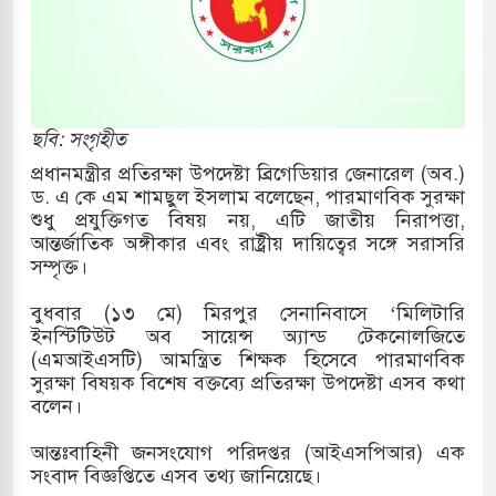
কাররমে জুমার বয়ান ও নামাজ পড়াবেন দেওবন্দের
বাংলা ছাড়লেন জনপ্রিয় ভারতীয় সাংবাদিক ময়ূখ রঞ্জন
ছবি: সংগৃহীত
প্রধানমন্ত্রীর প্রতিরক্ষা উপদেষ্টা ব্রিগেডিয়ার জেনারেল (অব.)
ড. এ কে এম শামছুল ইসলাম বলেছেন, পারমাণবিক সুরক্ষা
 শোন অ্যারেস্ট আবেদন, বরগুনার এসআইয়ের বিরুদ্ধে
শুধু প্রযুক্তিগত বিষয় নয়, এটি জাতীয় নিরাপত্তা,
আন্তর্জাতিক অঙ্গীকার এবং রাষ্ট্রীয় দায়িত্বের সঙ্গে সরাসরি
সম্পৃক্ত।
তি জাদুঘর নতুন বাংলাদেশের পথচলার কেন্দ্র হবে: ড.
বুধবার (১৩ মে) মিরপুর সেনানিবাসে ‘মিলিটারি
ইনস্টিটিউট অব সায়েন্স অ্যান্ড টেকনোলজিতে
(এমআইএসটি) আমন্ত্রিত শিক্ষক হিসেবে পারমাণবিক
সুরক্ষা বিষয়ক বিশেষ বক্তব্যে প্রতিরক্ষা উপদেষ্টা এসব কথা
সহ বিভিন্ন খাতে সৌদির বিনিয়োগের আহবান প্রধানমন্ত্রীর
বলেন।
 হামলায় ছাত্রদল ও ছাত্রলীগের আচরণ ইসরায়েলের
আন্তঃবাহিনী জনসংযোগ পরিদপ্তর (আইএসপিআর) এক
সংবাদ বিজ্ঞপ্তিতে এসব তথ্য জানিয়েছে।