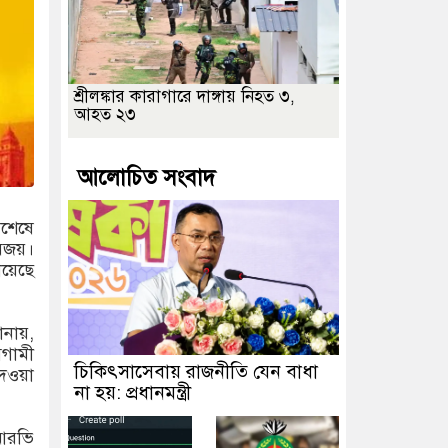
শ্রীলঙ্কার কারাগারে দাঙ্গায় নিহত ৩,
আহত ২৩
আলোচিত সংবাদ
শেষে
িজয়।
িয়েছে
ানায়,
আগামী
চিকিৎসাসেবায় রাজনীতি যেন বাধা
দেওয়া
না হয়: প্রধানমন্ত্রী
আরভি