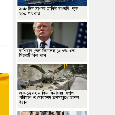
২০৮ দিন সাগরে মার্কিন রণতরি, ক্ষুব্ধ
২০০ পরিবার
রাশিয়ার তেল কিনলেই ১০০% শুল্ক,
সিনেটে বিল পাস
এফ-১৫সহ মার্কিন বিমানের বিপুল
পরিমাণ ধ্বংসাবশেষ জনসম্মুখে আনল
ইরান