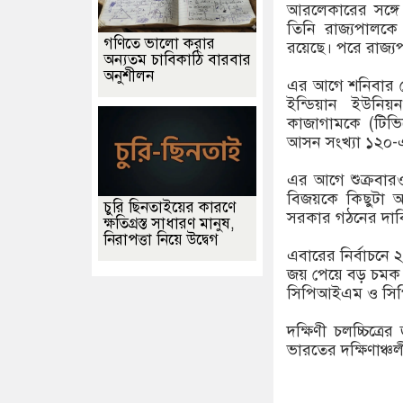
আরলেকারের সঙ্গে
তিনি রাজ্যপালকে
গণিতে ভালো করার
রয়েছে। পরে রাজ্যপ
অন্যতম চাবিকাঠি বারবার
অনুশীলন
এর আগে শনিবার ছ
ইন্ডিয়ান ইউনি
কাজাগামকে (টিভি
আসন সংখ্যা ১২০-এ
এর আগে শুক্রবারও
বিজয়কে কিছুটা অ
চুরি ছিনতাইয়ের কারণে
সরকার গঠনের দাবি 
ক্ষতিগ্রস্ত সাধারণ মানুষ,
নিরাপত্তা নিয়ে উদ্বেগ
এবারের নির্বাচন
জয় পেয়ে বড় চমক স
সিপিআইএম ও সিপ
দক্ষিণী চলচ্চিত্
ভারতের দক্ষিণাঞ্