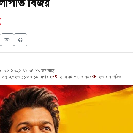
লাপতি বিজয়
ছাড়লেন জনপ্রিয় ভারতীয় সাংবাদিক ময়ূখ রঞ্জন ঘোষ
 জাদুঘর নতুন বাংলাদেশের পথচলার কেন্দ্র হবে: ড. ইউনূস
ত্রদল ও ছাত্রলীগের আচরণ ইসরায়েলের মতো: সাদিক
অ-
ি ও পাহাড়ি ঢলে ফুঁসে উঠেছে তিস্তা
-০৫-২০২৬ ১১:০৪:১৯ অপরাহ্ন
-০৫-২০২৬ ১১:০৪:১৯ অপরাহ্ন
২ মিনিট পড়ার সময়
২৬ বার পঠিত