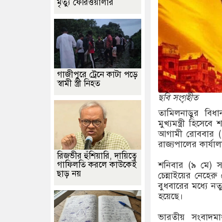
মৃত্যু ফেরিওয়ালার
গাজীপুরে ট্রেনে কাটা পড়ে
স্বামী স্ত্রী নিহত
ছবি সংগৃহীত
তামিলনাড়ুর বি
মুখ্যমন্ত্রী হিস
আগামী রোববার (১
রাজ্যপালের কার্যা
রিজভীর হুঁশিয়ারি, দায়িত্বে
গাফিলতি করলে কাউকেই
শনিবার (৯ মে) সন
ছাড় নয়
চেন্নাইয়ের নেহের
বুধবারের মধ্যে ন
হয়েছে।
ভারতীয় সংবাদমা