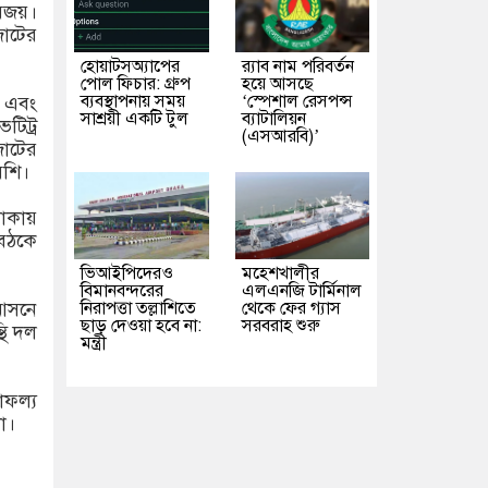
বিজয়।
জোটের
হোয়াটসঅ্যাপের
র‌্যাব নাম পরিবর্তন
পোল ফিচার: গ্রুপ
হয়ে আসছে
ব্যবস্থাপনায় সময়
‘স্পেশাল রেসপন্স
) এবং
সাশ্রয়ী একটি টুল
ব্যাটালিয়ন
ট্রি
(এসআরবি)’
জোটের
েশি।
থাকায়
বৈঠকে
ভিআইপিদেরও
মহেশখালীর
বিমানবন্দরের
এলএনজি টার্মিনাল
নিরাপত্তা তল্লাশিতে
থেকে ফের গ্যাস
 আসনে
ছাড় দেওয়া হবে না:
সরবরাহ শুরু
থি দল
মন্ত্রী
াফল্য
া।