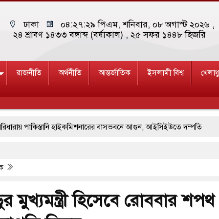
ঢাকা
০৪:২৭:৩০ পিএম
, শনিবার, ০৮ অগাস্ট ২০২৬ ,
২৪ শ্রাবণ ১৪৩৩ বঙ্গাব্দ (বর্ষাকাল)
, ২৫ সফর ১৪৪৮ হিজরি
রাজনীতি
অর্থনীতি
আন্তর্জাতিক
ইসলামী বিশ্ব
খেলাধ
াকিস্তানি হাইকমিশনারের বাসভবনে আগুন, আইসিইউতে দম্পতি
র মুখোমুখি সংঘর্ষে ৯ জন নিহত
বগুড়ায় বাসচাপায় ৬ শ্রমিক নিহত, আহত
িক
ধারীর গুলিতে শিক্ষক নিহত, হামলাকারীর আত্মহত্যা
িরাপত্তা তল্লাশিতে ছাড় দেওয়া হবে না: মন্ত্রী
ুর মুখ্যমন্ত্রী হিসেবে রোববার শপথ
া থাকুক, ইরানে একক সামরিক পদক্ষেপের ইঙ্গিত