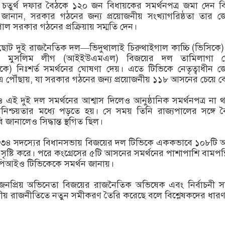
 চতুর্থ দফার বৈঠকে ১২০ জন বিধায়কের সমর্থনপত্র জমা দেন 
 জানান, সরকার গঠনের জন্য প্রয়োজনীয় সংখ্যাগরিষ্ঠতা তার 
াল সরকার গঠনের প্রক্রিয়ায় সম্মতি দেন।
োট দুই রাজনৈতিক দল—ভিদুথালাই চিরুথাইগাল কাচ্চি (ভিসিকে
য়ন মুসলিম লীগ (আইইউএমএল) বিজয়ের দল তামিলাগা ভেট্
কে) নিঃশর্ত সমর্থনের ঘোষণা দেয়। এতে টিভিকে নেতৃত্বাধীন 
 পৌঁছায়, যা সরকার গঠনের জন্য প্রয়োজনীয় ১১৮ আসনের চেয়ে ব
 এই দুই দল সমর্থনের আশ্বাস দিলেও আনুষ্ঠানিক সমর্থনপত্র না 
নিশ্চয়তার মধ্যে পড়তে হয়। সে সময় তিনি রাজ্যপালের সঙ্গে 
জানালেও সিদ্ধান্ত স্থগিত ছিল।
ে ২৩৪ সদস্যের বিধানসভায় বিজয়ের দল টিভিকে এককভাবে ১০৮টি
ৃষ্টি করে। পরে কংগ্রেসের ৫টি আসনের সমর্থনের পাশাপাশি বামপন্
িআইও টিভিকেকে সমর্থন জানায়।
রের জনপ্রিয় অভিনেতা বিজয়ের রাজনৈতিক অভিষেক এবং নির্বাচনী স
চলীয় রাজনীতিতে নতুন সমীকরণ তৈরি করেছে বলে বিশ্লেষকদের ধারণ