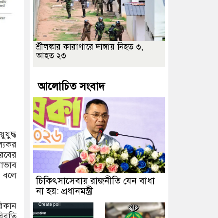
শ্রীলঙ্কার কারাগারে দাঙ্গায় নিহত ৩,
আহত ২৩
আলোচিত সংবাদ
যুদ্ধ
ল্যকর
আরবের
নোভাব
ে বলে
চিকিৎসাসেবায় রাজনীতি যেন বাধা
না হয়: প্রধানমন্ত্রী
রিকান
িবৃতি