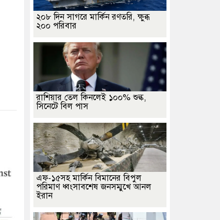
২০৮ দিন সাগরে মার্কিন রণতরি, ক্ষুব্ধ
২০০ পরিবার
রাশিয়ার তেল কিনলেই ১০০% শুল্ক,
সিনেটে বিল পাস
এফ-১৫সহ মার্কিন বিমানের বিপুল
পরিমাণ ধ্বংসাবশেষ জনসম্মুখে আনল
ইরান