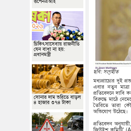
ওপেনএআই
চিকিৎসাসেবায় রাজনীতি
যেন বাধা না হয়:
প্রধানমন্ত্রী
ছবি: সংগৃহীত
মধ্যপ্রাচ্যের দুই
এবার নতুন মাত্রা
প্রতিবেদনে দাবি 
সোনার দাম ভরিতে বাড়ল
বিরুদ্ধে মাঠে নে
৪ হাজার ৩৭৪ টাকা
তৈরিতে তারা কৌশ
অভিযোগ উঠেছে।
​প্রতিবেদন অনুযা
জিউইশ কমিটি' (AJ