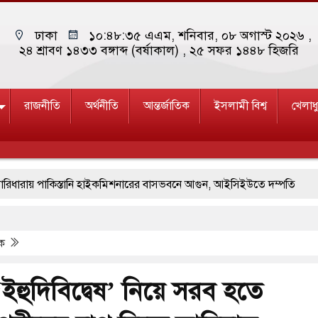
ঢাকা
১০:৪৮:৩৬ এএম
, শনিবার, ০৮ অগাস্ট ২০২৬ ,
২৪ শ্রাবণ ১৪৩৩ বঙ্গাব্দ (বর্ষাকাল)
, ২৫ সফর ১৪৪৮ হিজরি
রাজনীতি
অর্থনীতি
আন্তর্জাতিক
ইসলামী বিশ্ব
খেলাধ
 পাকিস্তানি হাইকমিশনারের বাসভবনে আগুন, আইসিইউতে দম্পতি
সের মুখোমুখি সংঘর্ষে ৯ জন নিহত
বগুড়ায় বাসচাপায় ৬ শ্রমিক নিহত, আ
িক
ুকধারীর গুলিতে শিক্ষক নিহত, হামলাকারীর আত্মহত্যা
 নিরাপত্তা তল্লাশিতে ছাড় দেওয়া হবে না: মন্ত্রী
ইহুদিবিদ্বেষ’ নিয়ে সরব হতে
 না থাকুক, ইরানে একক সামরিক পদক্ষেপের ইঙ্গিত