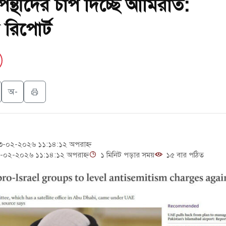
ন্থীদের চাপ দিচ্ছে আমিরাত:
া ছাড়লেন জনপ্রিয় ভারতীয় সাংবাদিক ময়ূখ রঞ্জন ঘোষ
 রিপোর্ট
ি জাদুঘর নতুন বাংলাদেশের পথচলার কেন্দ্র হবে: ড. ইউনূস
ছাত্রদল ও ছাত্রলীগের আচরণ ইসরায়েলের মতো: সাদিক
্টি ও পাহাড়ি ঢলে ফুঁসে উঠেছে তিস্তা
অ-
-০২-২০২৬ ১১:১৪:১২ অপরাহ্ন
০২-২০২৬ ১১:১৪:১২ অপরাহ্ন
১ মিনিট পড়ার সময়
১৫ বার পঠিত