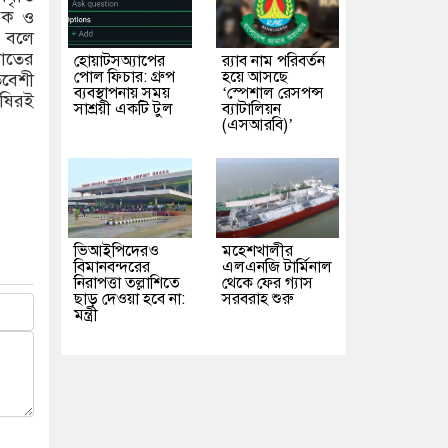
ারক ও
 বলে
রাতের
হোয়াটসঅ্যাপের
র‌্যাব নাম পরিবর্তন
পোল ফিচার: গ্রুপ
হয়ে আসছে
িবেশী
ব্যবস্থাপনায় সময়
‘স্পেশাল রেসপন্স
েষিরই
সাশ্রয়ী একটি টুল
ব্যাটালিয়ন
(এসআরবি)’
ভিআইপিদেরও
মহেশখালীর
বিমানবন্দরের
এলএনজি টার্মিনাল
নিরাপত্তা তল্লাশিতে
থেকে ফের গ্যাস
ছাড় দেওয়া হবে না:
সরবরাহ শুরু
মন্ত্রী