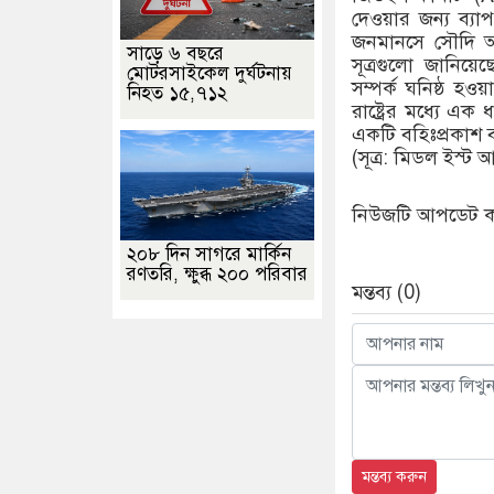
দেওয়ার জন্য ব্যাপক
জনমানসে সৌদি আ
সাড়ে ৬ বছরে
সূত্রগুলো জানিয়ে
মোটরসাইকেল দুর্ঘটনায়
সম্পর্ক ঘনিষ্ঠ হও
নিহত ১৫,৭১২
রাষ্ট্রের মধ্যে এ
একটি বহিঃপ্রকাশ 
​(সূত্র: মিডল ইস্ট 
নিউজটি আপডেট করে
২০৮ দিন সাগরে মার্কিন
রণতরি, ক্ষুব্ধ ২০০ পরিবার
মন্তব্য (0)
মন্তব্য করুন