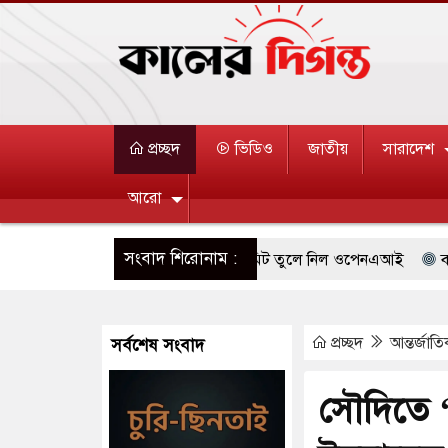
প্রচ্ছদ
ভিডিও
জাতীয়
সারাদেশ
আরো
সংবাদ শিরোনাম :
্রি ব্যবহারকারীদের জন্য মেসেজ লিমিট তুলে নিল ওপেনএআই
বারিধারায়
র্তন হয়ে আসছে ‘স্পেশাল রেসপন্স ব্যাটালিয়ন (এসআরবি)’
সিলেটে দুই বা
প্রচ্ছদ
আন্তর্জাত
সর্বশেষ সংবাদ
দদূষণ নিয়ন্ত্রণে দেড় হাজার মসজিদ থেকে মাইক অপসারণ
থাইল্যান্ডে বন্দ
্যপ্রাচ্যে ব্ল্যাকআউটের কঠোর হুঁশিয়ারি ইরানের
ভিআইপিদেরও বিমানবন্দরের
সৌদিতে ‘
রে দক্ষিণ কোরিয়ার বন্দি ২৫ শতাংশ বেড়েছে
যুক্তরাষ্ট্র পাশে থাকুক বা