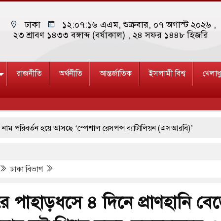
ঢাকা
১২:০৭:১৭ এএম
, শুক্রবার, ০৭ অগাস্ট ২০২৬ ,
২৩ শ্রাবণ ১৪৩৩ বঙ্গাব্দ (বর্ষাকাল)
, ২৪ সফর ১৪৪৮ হিজরি
রাজনীতি
অর্থনীতি
আন্তর্জাতিক
ইসলামী বিশ্ব
খেলাধ
বর্তন হয়ে আসছে ‘স্পেশাল রেসপন্স ব্যাটালিয়ন (এসআরবি)’
 ১৫
পশ্চিমবঙ্গে শব্দদূষণ নিয়ন্ত্রণে দেড় হাজার মসজিদ থেকে মাইক অপসা
ঢাকা বিভাগ
াচ্যে ব্ল্যাকআউটের কঠোর হুঁশিয়ারি ইরানের
রে দক্ষিণ কোরিয়ার বন্দি ২৫ শতাংশ বেড়েছে
রে পাহাড়ধসে ৪ দিনে প্রাণহানি বে
মে জুমার বয়ান ও নামাজ পড়াবেন দেওবন্দের মুহতামিম