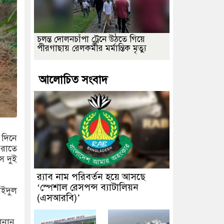
চলন্ত দোলনচাঁপা ট্রেনে উঠতে গিয়ে
পীরগাছায় রেলকর্মীর মর্মান্তিক মৃত্যু
আলোচিত সংবাদ
 দিনে
 রাতে
ে দুই
র‌্যাব নাম পরিবর্তন হয়ে আসছে
‘স্পেশাল রেসপন্স ব্যাটালিয়ন
াইদুল
(এসআরবি)’
ানান,