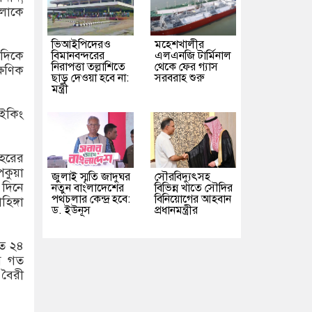
ুলোকে
ভিআইপিদেরও
মহেশখালীর
 দিকে
বিমানবন্দরের
এলএনজি টার্মিনাল
নিরাপত্তা তল্লাশিতে
থেকে ফের গ্যাস
্ষণিক
ছাড় দেওয়া হবে না:
সরবরাহ শুরু
মন্ত্রী
াইকিং
শহরের
কুয়া
জুলাই স্মৃতি জাদুঘর
সৌরবিদ্যুৎসহ
 দিনে
নতুন বাংলাদেশের
বিভিন্ন খাতে সৌদির
পথচলার কেন্দ্র হবে:
বিনিয়োগের আহবান
িঙ্গা
ড. ইউনূস
প্রধানমন্ত্রীর
গত ২৪
গে গত
 বৈরী