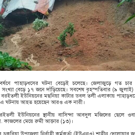
 বর্ষণে পাহাড়ধসের ঘটনা বেড়েই চলেছে। জেলাজুড়ে গত চার
সংখ্যা বেড়ে ১৭ জনে দাঁড়িয়েছে। সবশেষ বৃহস্পতিবার (৯ জুলাই)
বরইতলী ইউনিয়নের মছনিয়া কাটার ডবল তলী এলাকায় পাহাড়ধস
। এ ঘটনায় আহত হয়েছেন আরও এক নারী।
তলী ইউনিয়নের স্থানীয় বাসিন্দা আবদুল মজিদের ছেলে ওব
 কাজলের মেয়ে রুমী আক্তার (১৩)।
রে চকরিয়া উপজেলা নির্বাহী কর্মকর্তা (ইউএনও) শাহীন দেলোয়ার জ