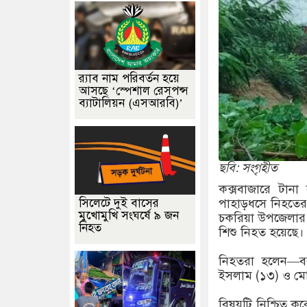
র‌্যাব নাম পরিবর্তন হয়ে
আসছে ‘স্পেশাল রেসপন্স
ব্যাটালিয়ন (এসআরবি)’
ছবি: সংগৃহীত
কক্সবাজারে টানা
সিলেটে দুই বাসের
পাহাড়ধসে নিহতের 
মুখোমুখি সংঘর্ষে ৯ জন
চকরিয়া উপজেলার 
নিহত
শিশু নিহত হয়েছে
নিহতরা হলেন—বরই
ইসলাম (১৩) ও মো.
বিষয়টি নিশ্চিত ক