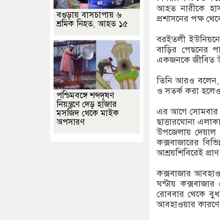
আহত নারীকে হাসপ
বগুড়ায় বাসচাপায় ৬
প্রশাসনের পক্ষ থে
শ্রমিক নিহত, আহত ১৫
বরইতলী ইউনিয়নের 
বাড়ির পেছনের পা
একজনকে জীবিত উদ্
তিনি আরও বলেন, প
ও সতর্ক করা হলেও 
পশ্চিমবঙ্গে শব্দদূষণ
নিয়ন্ত্রণে দেড় হাজার
এর আগে সোমবার রা
মসজিদ থেকে মাইক
ছাত্তারঘোনা এলাক
অপসারণ
উপজেলায় দেয়াল 
কক্সবাজারের বিভিন
আশ্রয়শিবিরেই প্র
কক্সবাজার আবহাও
ঘণ্টায় কক্সবাজা
রোববার থেকে বুধবা
আবহাওয়ার কারণে বর