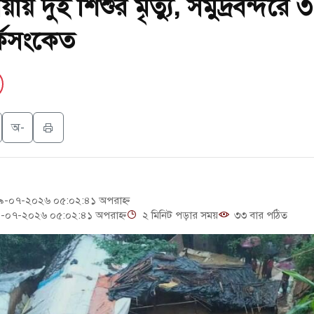
ায় দুই শিশুর মৃত্যু, সমুদ্রবন্দরে ৩
েস্ট আবেদন, বরগুনার এসআইয়ের বিরুদ্ধে ব্যবস্থা নেওয়া
র্কসংকেত
ন খাতে সৌদির বিনিয়োগের আহবান প্রধানমন্ত্রীর
লের পথে ইসরায়েলীরা,হাতছাড়ার ঝুঁকিতে জরুরি বৈঠক জর্ডানের
পিটিআইয়ের আজ বিক্ষোভ
অ-
-০৭-২০২৬ ০৫:০২:৪১ অপরাহ্ন
-০৭-২০২৬ ০৫:০২:৪১ অপরাহ্ন
২ মিনিট পড়ার সময়
৩৩ বার পঠিত