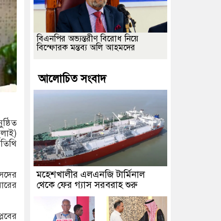
বিএনপির অভ্যন্তরীণ বিরোধ নিয়ে
বিস্ফোরক মন্তব্য অলি আহমদের
আলোচিত সংবাদ
ষ্ঠিত
ুলাই)
অতিথি
মহেশখালীর এলএনজি টার্মিনাল
ংসদের
থেকে ফের গ্যাস সরবরাহ শুরু
বারের
্লবের