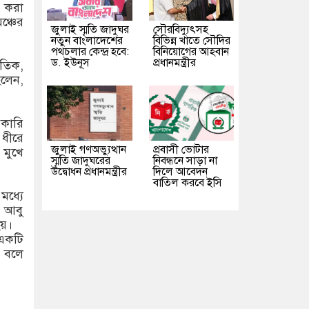
ন করা
ঞ্চের
জুলাই স্মৃতি জাদুঘর
সৌরবিদ্যুৎসহ
নতুন বাংলাদেশের
বিভিন্ন খাতে সৌদির
পথচলার কেন্দ্র হবে:
বিনিয়োগের আহবান
ড. ইউনূস
প্রধানমন্ত্রীর
ীতিক,
িলেন,
রকারি
ধীরে
জুলাই গণঅভ্যুত্থান
প্রবাসী ভোটার
মুখে
স্মৃতি জাদুঘরের
নিবন্ধনে সাড়া না
উদ্বোধন প্রধানমন্ত্রীর
দিলে আবেদন
বাতিল করবে ইসি
ধ্যে
ী আবু
হয়।
 একটি
ে বলে