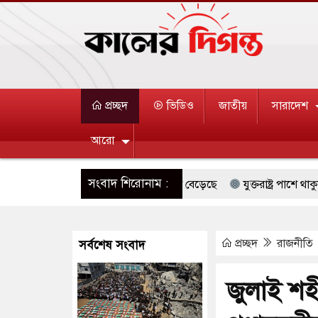
প্রচ্ছদ
ভিডিও
জাতীয়
সারাদেশ
আরো
সংবাদ শিরোনাম :
 দক্ষিণ কোরিয়ার বন্দি ২৫ শতাংশ বেড়েছে
যুক্তরাষ্ট্র পাশে থাকুক বা ন
 জুমার বয়ান ও নামাজ পড়াবেন দেওবন্দের মুহতামিম
রিপাবলিক বাংলা 
প্রচ্ছদ
রাজনীতি
সর্বশেষ সংবাদ
ারেস্ট আবেদন, বরগুনার এসআইয়ের বিরুদ্ধে ব্যবস্থা নেওয়া
জুলাই স্মৃতি
ন্ন খাতে সৌদির বিনিয়োগের আহবান প্রধানমন্ত্রীর
হাসপাতালে হামলায় ছা
জুলাই শহ
থে ইসরায়েলীরা,হাতছাড়ার ঝুঁকিতে জরুরি বৈঠক জর্ডানের
ভারী বৃষ্ট