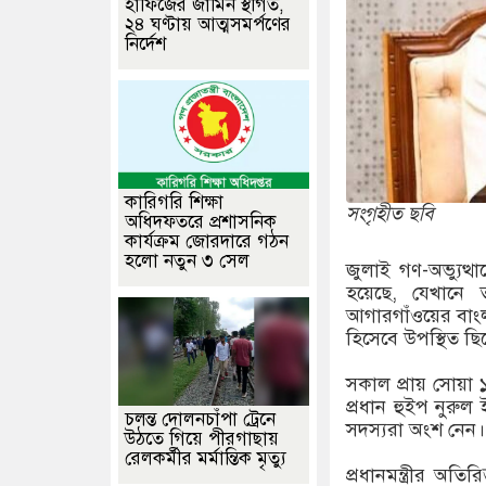
হাফিজের জামিন স্থগিত,
২৪ ঘণ্টায় আত্মসমর্পণের
নির্দেশ
কারিগরি শিক্ষা
সংগৃহীত ছবি
অধিদফতরে প্রশাসনিক
কার্যক্রম জোরদারে গঠন
হলো নতুন ৩ সেল
জুলাই গণ-অভ্যুত্থ
হয়েছে, যেখানে ত
আগারগাঁওয়ের বাংলা
হিসেবে উপস্থিত ছিল
সকাল প্রায় সোয়া
প্রধান হুইপ নুরু
চলন্ত দোলনচাঁপা ট্রেনে
সদস্যরা অংশ নেন।
উঠতে গিয়ে পীরগাছায়
রেলকর্মীর মর্মান্তিক মৃত্যু
প্রধানমন্ত্রীর অত