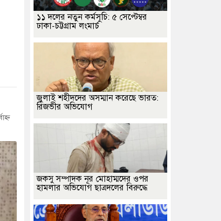
১১ দলের নতুন কর্মসূচি: ৫ সেপ্টেম্বর
ঢাকা-চট্টগ্রাম লংমার্চ
জুলাই শহীদদের অসম্মান করেছে ভারত:
রিজভীর অভিযোগ
হ্ন
জকসু সম্পাদক নূর মোহাম্মদের ওপর
হামলার অভিযোগ ছাত্রদলের বিরুদ্ধে