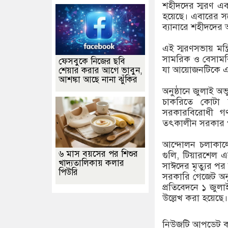
শহীদদের স্মরণ এ
হয়েছে। এবারের সম্
ব্যানারে শহীদদের আ
এই স্মরণসভায় মন্ত
সামরিক ও বেসামরিক
ফেসবুকে নিজের ছবি
যা আয়োজনটিকে এ
শেয়ার করার আগে ভাবুন,
আশঙ্কা আছে নানা ঝুঁকির
অনুষ্ঠানে জুলাই অ
চাকরিতে কোটা স
সরকারবিরোধী গণ
তৎকালীন সরকার পত
আন্দোলন চলাকাল
৬ মাস বয়সের পর শিশুর
গুলি, টিয়ারশেল এব
খাদ্যতালিকায় কলার
সাঈদের মৃত্যুর প
পিউরি
সরকারি গেজেট অনু
প্রতিবেদনে ১ জুলা
উল্লেখ করা হয়েছে।
নিউজটি আপডেট ক