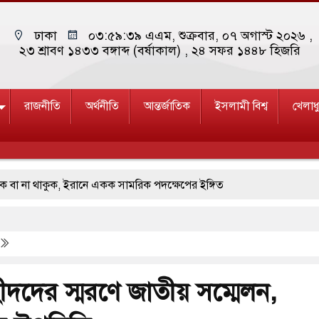
ঢাকা
০৩:৫৯:৪০ এএম
, শুক্রবার, ০৭ অগাস্ট ২০২৬ ,
২৩ শ্রাবণ ১৪৩৩ বঙ্গাব্দ (বর্ষাকাল)
, ২৪ সফর ১৪৪৮ হিজরি
রাজনীতি
অর্থনীতি
আন্তর্জাতিক
ইসলামী বিশ্ব
খেলাধ
া থাকুক, ইরানে একক সামরিক পদক্ষেপের ইঙ্গিত
ছাড়লেন জনপ্রিয় ভারতীয় সাংবাদিক ময়ূখ রঞ্জন ঘোষ
 জাদুঘর নতুন বাংলাদেশের পথচলার কেন্দ্র হবে: ড. ইউনূস
ত্রদল ও ছাত্রলীগের আচরণ ইসরায়েলের মতো: সাদিক
ীদদের স্মরণে জাতীয় সম্মেলন,
ি ও পাহাড়ি ঢলে ফুঁসে উঠেছে তিস্তা