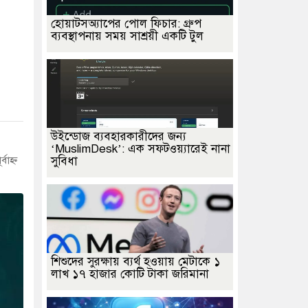
হোয়াটসঅ্যাপের পোল ফিচার: গ্রুপ
ব্যবস্থাপনায় সময় সাশ্রয়ী একটি টুল
উইন্ডোজ ব্যবহারকারীদের জন্য
‘MuslimDesk’: এক সফটওয়্যারেই নানা
াহ্ন
সুবিধা
শিশুদের সুরক্ষায় ব্যর্থ হওয়ায় মেটাকে ১
লাখ ১৭ হাজার কোটি টাকা জরিমানা