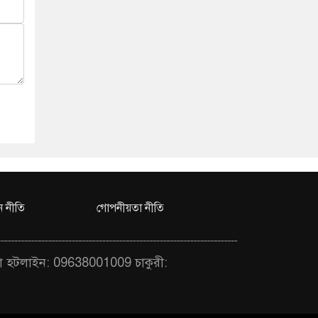
 নীতি
গোপনীয়তা নীতি
া হটলাইন: 09638001009 চাকুরী: