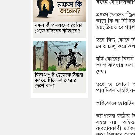
করেই হোয়াটসঅ্যাপ
প্রথমে ফোনের স্ক্
আছে কি না নিশ্চি
নফস কী? নফসের ধোঁকা
স্বয়ংক্রিয়ভাবে গ্য
থেকে বাঁচবেন কীভাবে?
তবে কিছু ফোনে নির
মোড চালু করে কল
যদি ফোনের নিজস্ব স
অ্যাপ ব্যবহার করা
দেয়।
বিদ্যুৎস্পৃষ্ট ছেলেকে উদ্ধার
করতে গিয়ে না ফেরার
তবে যে কোনো অ্
দেশে বাবা
পারমিশন যাচাই করা
আইফোনে হোয়াটসঅ্
অ্যাপলের কঠোর ন
সহজ নয়। আইওএস
ব্যবহারকারী ম্যা
করে স্পিকার মোড