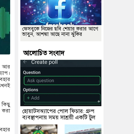
ফেসবুকে নিজের ছবি শেয়ার করার আগে
ভাবুন, আশঙ্কা আছে নানা ঝুঁকির
আলোচিত সংবাদ
ন। আর
্যাপ।
যবহার
 তখনই
 কিছু
ড করা
হোয়াটসঅ্যাপের পোল ফিচার: গ্রুপ
ব্যবস্থাপনায় সময় সাশ্রয়ী একটি টুল
যবহার