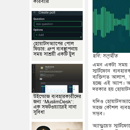
কারবারি
হোয়াটসঅ্যাপের পোল
ফিচার: গ্রুপ ব্যবস্থাপনায়
সময় সাশ্রয়ী একটি টুল
ছবি: সংগৃহীত
এমন একটা সময় চল
স্মার্টফোন ব্যবহ
ব্যক্তিগত আলাপ, অ
হচ্ছে এই অ্যাপ। 
দরকার হয় হোয়াটস
উইন্ডোজ ব্যবহারকারীদের
যদিও হোয়াটসঅ্যা
জন্য ‘MuslimDesk’:
এক সফটওয়্যারেই নানা
সহজ কৌশল ব্যবহা
সুবিধা
সম্ভব।
অ্যান্ড্রয়েড স্মার