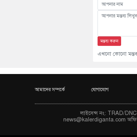
মন্তব্য করুন
এখনো কোনো মন্তব্য
আমাদের সম্পর্কে
যোগাযোগ
লাইসেন্স নং: TRAD/DNCC
news@kalerdiganta.com
অফি