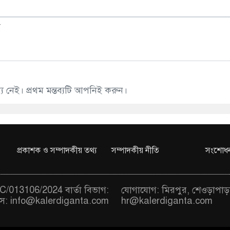
 নেই। প্রথম মন্তব্যটি আপনিই করুন।
প্রকাশক ও সম্পাদকীয় তথ্য
সম্পাদকীয় নীতি
সংশোধন
/013106/2024 বার্তা বিভাগ:
যোগাযোগ: মিরপুর, শেওড়াপাড়
স:
info@kalerdiganta.com
hr@kalerdiganta.com