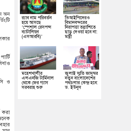
শন অন
র‌্যাব নাম পরিবর্তন
ভিআইপিদেরও
ডিংটি
হয়ে আসছে
বিমানবন্দরের
‘স্পেশাল রেসপন্স
নিরাপত্তা তল্লাশিতে
ব্যাটালিয়ন
ছাড় দেওয়া হবে না:
(এসআরবি)’
মন্ত্রী
পিকার
ার্টি
বিধাও
মহেশখালীর
জুলাই স্মৃতি জাদুঘর
এলএনজি টার্মিনাল
নতুন বাংলাদেশের
সি ও
থেকে ফের গ্যাস
পথচলার কেন্দ্র হবে:
সরবরাহ শুরু
ড. ইউনূস
ড করা
অনেক
যবহার
র মান