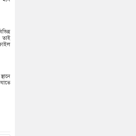
ভিন্ন
। তাই
ফাইল
্থানে
 যাতে