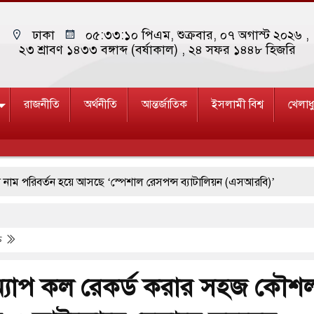
ঢাকা
০৫:৩৩:১১ পিএম
, শুক্রবার, ০৭ অগাস্ট ২০২৬ ,
২৩ শ্রাবণ ১৪৩৩ বঙ্গাব্দ (বর্ষাকাল)
, ২৪ সফর ১৪৪৮ হিজরি
রাজনীতি
অর্থনীতি
আন্তর্জাতিক
ইসলামী বিশ্ব
খেলাধ
িবর্তন হয়ে আসছে ‘স্পেশাল রেসপন্স ব্যাটালিয়ন (এসআরবি)’
ত ১৫
পশ্চিমবঙ্গে শব্দদূষণ নিয়ন্ত্রণে দেড় হাজার মসজিদ থেকে মাইক অপ
তি
্রাচ্যে ব্ল্যাকআউটের কঠোর হুঁশিয়ারি ইরানের
ারে দক্ষিণ কোরিয়ার বন্দি ২৫ শতাংশ বেড়েছে
্যাপ কল রেকর্ড করার সহজ কৌশ
রমে জুমার বয়ান ও নামাজ পড়াবেন দেওবন্দের মুহতামিম