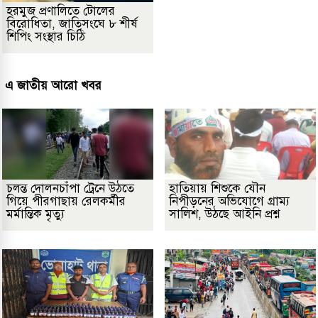
হরমুজ প্রণালিতে টোলের
বিরোধিতা, জাতিসংঘে ৮ শীর্ষ
শিপিং সংস্থার চিঠি
এ জাতীয় আরো খবর
চলন্ত দোলনচাঁপা ট্রেনে উঠতে
হাতিয়ায় শিশুকে যৌন
গিয়ে পীরগাছায় রেলকর্মীর
নিপীড়নের অভিযোগে গ্রাম্য
মর্মান্তিক মৃত্যু
সালিশ, উঠছে আইনি প্রশ্ন