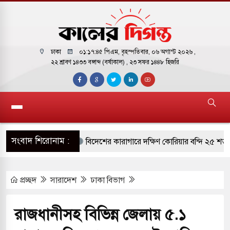
ঢাকা
০১:১৭:৪৬ পিএম
, বৃহস্পতিবার, ০৬ অগাস্ট ২০২৬ ,
২২ শ্রাবণ ১৪৩৩ বঙ্গাব্দ (বর্ষাকাল)
, ২৩ সফর ১৪৪৮ হিজরি
সংবাদ শিরোনাম :
বিদেশের কারাগারে দক্ষিণ কোরিয়ার বন্দি ২৫ শতাংশ
যুক্তরাষ্ট্র পাশে থাকুক বা না থাকুক, ইরানে একক সা
প্রচ্ছদ
সারাদেশ
ঢাকা বিভাগ
ইঙ্গিত
বায়তুল মোকাররমে জুমার বয়ান ও নামাজ পড়াবেন 
রাজধানীসহ বিভিন্ন জেলায় ৫.১
মুহতামিম