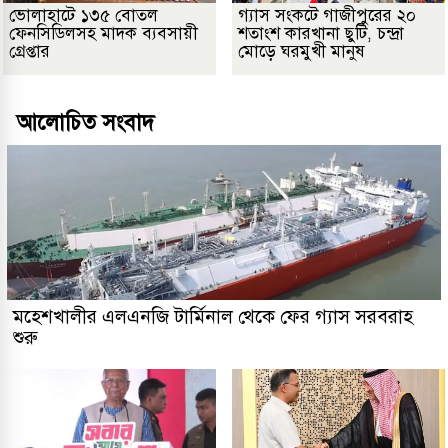
ভোলাহাটে ১৩৫ বোতল
গ্যাস সংকটে গাজীপুরের ২০
ফেনসিডিলসহ মাদক ব্যবসায়ী
শতাংশ কারখানা ছুটি, চন্দ্রা
গ্রেপ্তার
মোড়ে ঘরমুখী মানুষ
আলোচিত সংবাদ
মহেশখালীর এলএনজি টার্মিনাল থেকে ফের গ্যাস সরবরাহ
শুরু