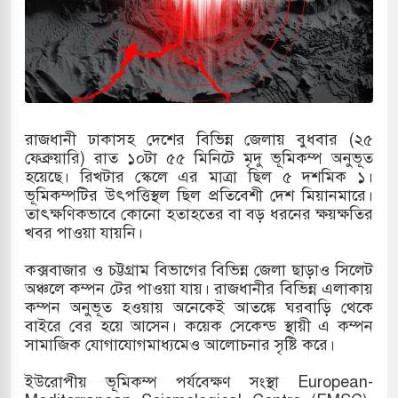
বৈঠক জর্ডানের
ভারী বৃষ্টি ও পাহাড়ি ঢলে ফুঁসে উঠেছে তিস্তা
ইমরান খানের মুক্তির দাবিতে পাকিস্তানজুড়ে পিটিআ
বিক্ষোভ
রাজধানী ঢাকাসহ দেশের বিভিন্ন জেলায় বুধবার (২৫
ফেব্রুয়ারি) রাত ১০টা ৫৫ মিনিটে মৃদু ভূমিকম্প অনুভূত
রাশিয়ায় উত্তর কোরিয়ার ক্ষেপণাস্ত্র ইউনিট মোতায়েন
হয়েছে। রিখটার স্কেলে এর মাত্রা ছিল ৫ দশমিক ১।
ভূমিকম্পটির উৎপত্তিস্থল ছিল প্রতিবেশী দেশ মিয়ানমারে।
কিয়েভ
তাৎক্ষণিকভাবে কোনো হতাহতের বা বড় ধরনের ক্ষয়ক্ষতির
খবর পাওয়া যায়নি।
জুলাই গণঅভ্যুত্থান স্মৃতি জাদুঘরের উদ্বোধন প্রধানমন্ত্
কক্সবাজার ও চট্টগ্রাম বিভাগের বিভিন্ন জেলা ছাড়াও সিলেট
লোহিত সাগরে ইয়েমেন উপকূলে হামলার শিকার ভার
অঞ্চলে কম্পন টের পাওয়া যায়। রাজধানীর বিভিন্ন এলাকায়
কম্পন অনুভূত হওয়ায় অনেকেই আতঙ্কে ঘরবাড়ি থেকে
ডুবল
বাইরে বের হয়ে আসেন। কয়েক সেকেন্ড স্থায়ী এ কম্পন
সামাজিক যোগাযোগমাধ্যমেও আলোচনার সৃষ্টি করে।
বিশ্ব বাণিজ্য পর্যালোচনায় পোশাক রপ্তানিতে দ্বিতীয় স
ইউরোপীয় ভূমিকম্প পর্যবেক্ষণ সংস্থা European-
আজ সেই ঐতিহাসিক জুলাই গণঅভ্যুত্থান দিবস