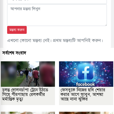
মন্তব্য করুন
এখনো কোনো মন্তব্য নেই। প্রথম মন্তব্যটি আপনিই করুন।
সর্বশেষ সংবাদ
চলন্ত দোলনচাঁপা ট্রেনে উঠতে
ফেসবুকে নিজের ছবি শেয়ার
গিয়ে পীরগাছায় রেলকর্মীর
করার আগে ভাবুন, আশঙ্কা
মর্মান্তিক মৃত্যু
আছে নানা ঝুঁকির