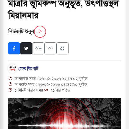
মাত্রার ভূমিকম্প অনুভূত, উৎপত্তিস্থল
রিপাবলিক বাংলা ছাড়লেন জনপ্রিয় ভারতীয় সাংবাদিক 
মিয়ানমার
ঘোষ
নিউজটি শুনুন
ভুল তথ্যে শোন অ্যারেস্ট আবেদন, বরগুনার এসআইয়ে
ব্যবস্থা নেওয়া
অ+
অ-
জুলাই স্মৃতি জাদুঘর নতুন বাংলাদেশের পথচলার কেন্দ
ডেস্ক রিপোর্ট
ইউনূস
আপলোড সময় : ২৬-০২-২০২৬ ১২:১৭:০২ পূর্বাহ্ন
সৌরবিদ্যুৎসহ বিভিন্ন খাতে সৌদির বিনিয়োগের আহবান প
আপডেট সময় : ২৬-০২-২০২৬ ০৪:৪১:২০ পূর্বাহ্ন
১ মিনিট পড়ার সময়
২১ বার পঠিত
হাসপাতালে হামলায় ছাত্রদল ও ছাত্রলীগের আচরণ
মতো: সাদিক
আল-আকসা দখলের পথে ইসরায়েলীরা,হাতছাড়ার ঝু