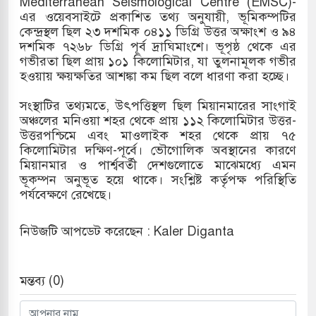
Mediterranean Seismological Centre (EMSC)-
এর ওয়েবসাইটে প্রকাশিত তথ্য অনুযায়ী, ভূমিকম্পটির
তনু হত্যা মামলায় একমাত্র আসামি অবসরপ্রাপ্ত সেন
কেন্দ্রস্থল ছিল ২৩ দশমিক ০৪১১ ডিগ্রি উত্তর অক্ষাংশ ও ৯৪
দশমিক ৭২৬৮ ডিগ্রি পূর্ব দ্রাঘিমাংশে। ভূপৃষ্ঠ থেকে এর
মুক্ত
গভীরতা ছিল প্রায় ১০১ কিলোমিটার, যা তুলনামূলক গভীর
হওয়ায় ক্ষয়ক্ষতির আশঙ্কা কম ছিল বলে ধারণা করা হচ্ছে।
বড়পুকুরিয়া তাপবিদ্যুৎ কেন্দ্রের ইউনিট-১ এ আবারও 
সংস্থাটির তথ্যমতে, উৎপত্তিস্থল ছিল মিয়ানমারের সাংগাই
শুরু
অঞ্চলের মনিওয়া শহর থেকে প্রায় ১১২ কিলোমিটার উত্তর-
উত্তরপশ্চিমে এবং মাওলাইক শহর থেকে প্রায় ৭৫
পতেঙ্গা-হাতিয়া-কুতুবদিয়া শিপিং চ্যানেলে জালের জ
কিলোমিটার দক্ষিণ-পূর্বে। ভৌগোলিক অবস্থানের কারণে
মিয়ানমার ও পার্শ্ববর্তী দেশগুলোতে মাঝেমধ্যে এমন
নৌ-ঝুঁকি
ভূকম্পন অনুভূত হয়ে থাকে। সংশ্লিষ্ট কর্তৃপক্ষ পরিস্থিতি
পর্যবেক্ষণে রেখেছে।
রূপপুর গ্রিন সিটিতে রুশ নাগরিকদের মারামারি: নিহত
নিউজটি আপডেট করেছেন : Kaler Diganta
মন্তব্য (0)