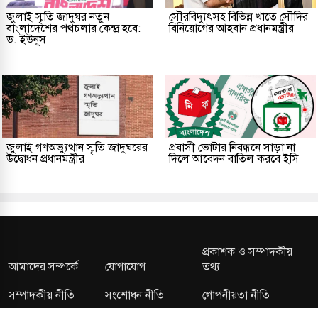
জুলাই স্মৃতি জাদুঘর নতুন
সৌরবিদ্যুৎসহ বিভিন্ন খাতে সৌদির
বাংলাদেশের পথচলার কেন্দ্র হবে:
বিনিয়োগের আহবান প্রধানমন্ত্রীর
ড. ইউনূস
জুলাই গণঅভ্যুত্থান স্মৃতি জাদুঘরের
প্রবাসী ভোটার নিবন্ধনে সাড়া না
উদ্বোধন প্রধানমন্ত্রীর
দিলে আবেদন বাতিল করবে ইসি
প্রকাশক ও সম্পাদকীয়
আমাদের সম্পর্কে
যোগাযোগ
তথ্য
সম্পাদকীয় নীতি
সংশোধন নীতি
গোপনীয়তা নীতি