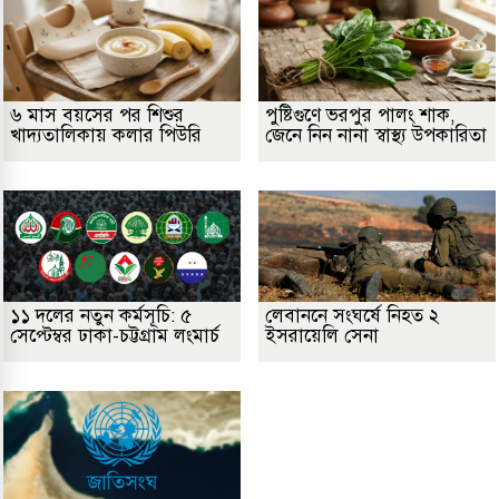
৬ মাস বয়সের পর শিশুর
পুষ্টিগুণে ভরপুর পালং শাক,
খাদ্যতালিকায় কলার পিউরি
জেনে নিন নানা স্বাস্থ্য উপকারিতা
১১ দলের নতুন কর্মসূচি: ৫
লেবাননে সংঘর্ষে নিহত ২
সেপ্টেম্বর ঢাকা-চট্টগ্রাম লংমার্চ
ইসরায়েলি সেনা