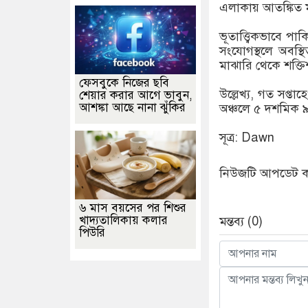
এলাকায় আতঙ্কিত ম
ভূতাত্ত্বিকভাবে 
সংযোগস্থলে অবস্থ
মাঝারি থেকে শক্তি
ফেসবুকে নিজের ছবি
উল্লেখ্য, গত সপ্
শেয়ার করার আগে ভাবুন,
আশঙ্কা আছে নানা ঝুঁকির
অঞ্চলে ৫ দশমিক ৯
সূত্র: Dawn
নিউজটি আপডেট করে
৬ মাস বয়সের পর শিশুর
খাদ্যতালিকায় কলার
মন্তব্য (0)
পিউরি