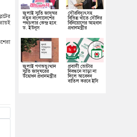
জুলাই স্মৃতি জাদুঘর
সৌরবিদ্যুৎসহ
লেটের
নতুন বাংলাদেশের
বিভিন্ন খাতে সৌদির
্রায়ই
পথচলার কেন্দ্র হবে:
বিনিয়োগের আহবান
ড. ইউনূস
প্রধানমন্ত্রীর
ওশেরা
জুলাই গণঅভ্যুত্থান
প্রবাসী ভোটার
স্মৃতি জাদুঘরের
নিবন্ধনে সাড়া না
উদ্বোধন প্রধানমন্ত্রীর
দিলে আবেদন
বাতিল করবে ইসি