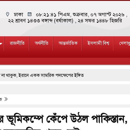
ঢাকা
০৮:২১:৪২ পিএম
, শুক্রবার, ০৭ অগাস্ট ২০২৬ ,
২২ শ্রাবণ ১৪৩৩ বঙ্গাব্দ (বর্ষাকাল)
, ২৪ সফর ১৪৪৮ হিজরি
রাজনীতি
অর্থনীতি
আন্তর্জাতিক
ইসলামী বিশ্ব
খেলাধ
াকুক, ইরানে একক সামরিক পদক্ষেপের ইঙ্গিত
লেন জনপ্রিয় ভারতীয় সাংবাদিক ময়ূখ রঞ্জন ঘোষ
িক
দুঘর নতুন বাংলাদেশের পথচলার কেন্দ্র হবে: ড. ইউনূস
রদল ও ছাত্রলীগের আচরণ ইসরায়েলের মতো: সাদিক
ার ভূমিকম্পে কেঁপে উঠল পাকিস্তান,
 পাহাড়ি ঢলে ফুঁসে উঠেছে তিস্তা