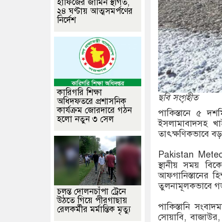
হাফিজের জামিন স্থগিত,
২৪ ঘণ্টায় আত্মসমর্পণের
নির্দেশ
কারিগরি শিক্ষা
ছবি সংগৃহীত
অধিদফতরে প্রশাসনিক
কার্যক্রম জোরদারে গঠন
পাকিস্তানে ৫ দশ
হলো নতুন ৩ সেল
ইসলামাবাদসহ খা
তাৎক্ষণিকভাবে বড়
Pakistan Meteor
স্থানীয় সময় বিক
আফগানিস্তানের হি
তুলনামূলকভাবে গ
চলন্ত দোলনচাঁপা ট্রেনে
উঠতে গিয়ে পীরগাছায়
পাকিস্তানি সংবা
রেলকর্মীর মর্মান্তিক মৃত্যু
সোয়াবি, বাজাউর,