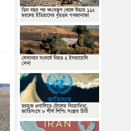
তিন বছর পর ধ্বংসস্তূপ থেকে উদ্ধার ১১২
মরদেহ ইতিহাসের বৃহত্তম গণজানাজা
লেবাননে সংঘর্ষে নিহত ২ ইসরায়েলি
সেনা
হরমুজ প্রণালিতে টোলের বিরোধিতা,
জাতিসংঘে ৮ শীর্ষ শিপিং সংস্থার চিঠি