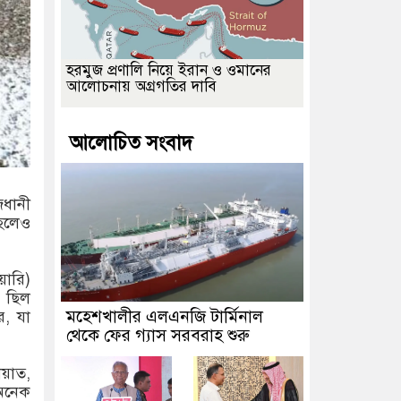
হরমুজ প্রণালি নিয়ে ইরান ও ওমানের
আলোচনায় অগ্রগতির দাবি
আলোচিত সংবাদ
জধানী
হলেও
য়ারি)
ল ছিল
মহেশখালীর এলএনজি টার্মিনাল
র, যা
থেকে ফের গ্যাস সরবরাহ শুরু
োয়াত,
 অনেক