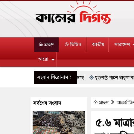
প্রচ্ছদ
ভিডিও
জাতীয়
সারাদেশ
আরো
সংবাদ শিরোনাম :
্ষিণ কোরিয়ার বন্দি ২৫ শতাংশ বেড়েছে
যুক্তরাষ্ট্র পাশে থাকুক বা না থ
ুমার বয়ান ও নামাজ পড়াবেন দেওবন্দের মুহতামিম
রিপাবলিক বাংলা ছাড়
প্রচ্ছদ
আন্তর্জাত
সর্বশেষ সংবাদ
েস্ট আবেদন, বরগুনার এসআইয়ের বিরুদ্ধে ব্যবস্থা নেওয়া
জুলাই স্মৃতি জা
 খাতে সৌদির বিনিয়োগের আহবান প্রধানমন্ত্রীর
হাসপাতালে হামলায় ছাত্
৫.৬ মাত্র
ইসরায়েলীরা,হাতছাড়ার ঝুঁকিতে জরুরি বৈঠক জর্ডানের
ভারী বৃষ্টি ও