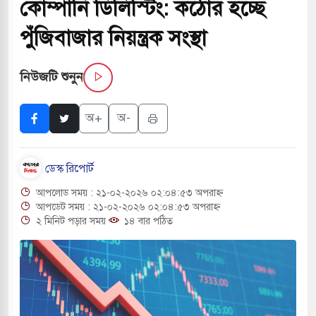
কোম্পানি ডিলিস্টিং: কঠোর হচ্ছে
চাপায় ৬ শ্রমিক নিহত, আহত ১৫
পুঁজিবাজার নিয়ন্ত্রক সংস্থা
 শব্দদূষণ নিয়ন্ত্রণে দেড় হাজার মসজিদ থেকে মাইক
নিউজটি শুনুন
 বন্দুকধারীর গুলিতে শিক্ষক নিহত, হামলাকারীর আত্মহত্যা
অ+
অ-
ে মধ্যপ্রাচ্যে ব্ল্যাকআউটের কঠোর হুঁশিয়ারি ইরানের
ডেস্ক রিপোর্ট
বিমানবন্দরের নিরাপত্তা তল্লাশিতে ছাড় দেওয়া হবে না:
আপলোড সময় : ২১-০২-২০২৬ ০২:০৪:৫৩ অপরাহ্ন
আপডেট সময় : ২১-০২-২০২৬ ০২:০৪:৫৩ অপরাহ্ন
২ মিনিট পড়ার সময়
১৪ বার পঠিত
রাগারে দক্ষিণ কোরিয়ার বন্দি ২৫ শতাংশ বেড়েছে
র পাশে থাকুক বা না থাকুক, ইরানে একক সামরিক পদক্ষেপের