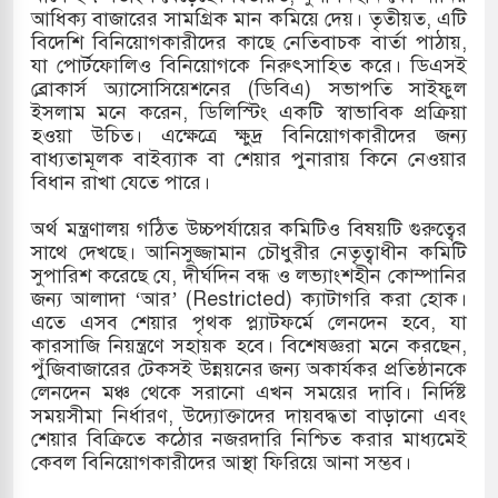
আধিক্য বাজারের সামগ্রিক মান কমিয়ে দেয়। তৃতীয়ত, এটি
বিদেশি বিনিয়োগকারীদের কাছে নেতিবাচক বার্তা পাঠায়,
যা পোর্টফোলিও বিনিয়োগকে নিরুৎসাহিত করে। ডিএসই
ব্রোকার্স অ্যাসোসিয়েশনের (ডিবিএ) সভাপতি সাইফুল
ইসলাম মনে করেন, ডিলিস্টিং একটি স্বাভাবিক প্রক্রিয়া
হওয়া উচিত। এক্ষেত্রে ক্ষুদ্র বিনিয়োগকারীদের জন্য
বাধ্যতামূলক বাইব্যাক বা শেয়ার পুনারায় কিনে নেওয়ার
বিধান রাখা যেতে পারে।
​অর্থ মন্ত্রণালয় গঠিত উচ্চপর্যায়ের কমিটিও বিষয়টি গুরুত্বের
সাথে দেখছে। আনিসুজ্জামান চৌধুরীর নেতৃত্বাধীন কমিটি
সুপারিশ করেছে যে, দীর্ঘদিন বন্ধ ও লভ্যাংশহীন কোম্পানির
জন্য আলাদা ‘আর’ (Restricted) ক্যাটাগরি করা হোক।
এতে এসব শেয়ার পৃথক প্ল্যাটফর্মে লেনদেন হবে, যা
কারসাজি নিয়ন্ত্রণে সহায়ক হবে। বিশেষজ্ঞরা মনে করছেন,
পুঁজিবাজারের টেকসই উন্নয়নের জন্য অকার্যকর প্রতিষ্ঠানকে
লেনদেন মঞ্চ থেকে সরানো এখন সময়ের দাবি। নির্দিষ্ট
সময়সীমা নির্ধারণ, উদ্যোক্তাদের দায়বদ্ধতা বাড়ানো এবং
শেয়ার বিক্রিতে কঠোর নজরদারি নিশ্চিত করার মাধ্যমেই
কেবল বিনিয়োগকারীদের আস্থা ফিরিয়ে আনা সম্ভব।