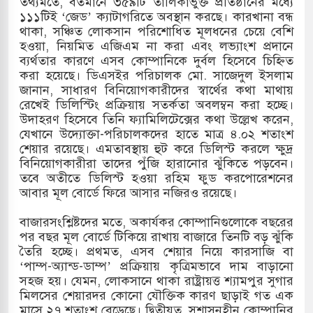
তথ্যমতে, বর্তমানে ৩৫৯টি তালিকাভুক্ত প্রতিষ্ঠানের মধ্যে
১১১টিই ‘জেড’ ক্যাটাগরিতে অবস্থান করছে। কারখানা বন্ধ
লের পথে ইসরায়েলীরা,হাতছাড়ার ঝুঁকিতে জরুরি
থাকা, সঞ্চিত লোকসান পরিশোধিত মূলধনের চেয়ে বেশি
হওয়া, নিয়মিত এজিএম না করা এবং লভ্যাংশ প্রদানে
ব্যর্থতার কারণে এসব কোম্পানিকে দুর্বল হিসেবে চিহ্নিত
করা হয়েছে। ডিএসইর পরিচালক মো. সাজেদুল ইসলাম
ও পাহাড়ি ঢলে ফুঁসে উঠেছে তিস্তা
জানান, সাধারণ বিনিয়োগকারীদের স্বার্থের কথা মাথায়
রেখেই ডিলিস্টিং প্রক্রিয়ায় সতর্কতা অবলম্বন করা হচ্ছে।
 মুক্তির দাবিতে পাকিস্তানজুড়ে পিটিআইয়ের আজ
উদাহরণ হিসেবে তিনি ফ্যামিলিটেক্সের কথা উল্লেখ করেন,
যেখানে উদ্যোক্তা-পরিচালকদের হাতে মাত্র ৪.০২ শতাংশ
শেয়ার রয়েছে। এমতাবস্থায় হুট করে ডিলিস্ট করলে ক্ষুদ্র
বিনিয়োগকারীরা তাদের পুঁজি হারানোর ঝুঁকিতে পড়বেন।
্তর কোরিয়ার ক্ষেপণাস্ত্র ইউনিট মোতায়েন করা হয়েছে:
তবে অতীতে ডিলিস্ট হওয়া রহিম ফুড করপোরেশনের
আবার মূল বোর্ডে ফিরে আসার নজিরও রয়েছে।
​বাজারসংশ্লিষ্টদের মতে, অকার্যকর কোম্পানিগুলোকে বছরের
পর বছর মূল বোর্ডে টিকিয়ে রাখায় বাজারে তিনটি বড় ঝুঁকি
তৈরি হচ্ছে। প্রথমত, এসব শেয়ার নিয়ে কারসাজি বা
‘পাম্প-অ্যান্ড-ডাম্প’ প্রক্রিয়ায় কৃত্রিমভাবে দাম বাড়ানো
সহজ হয়। যেমন, লোকসানে থাকা রাষ্ট্রায়ত্ত শ্যামপুর সুগার
মিলসের শেয়ারদর কোনো যৌক্তিক কারণ ছাড়াই গত এক
মাসে ২৭ শতাংশ বেড়েছে। দ্বিতীয়ত, সুশাসনহীন কোম্পানির