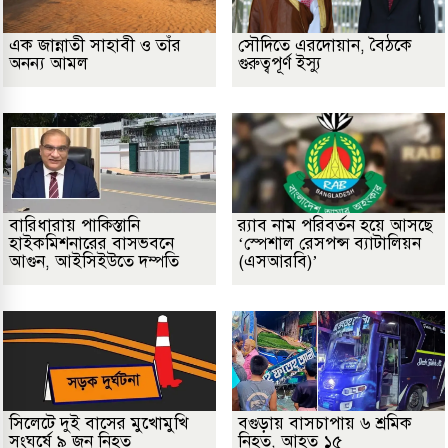
এক জান্নাতী সাহাবী ও তাঁর
সৌদিতে এরদোয়ান, বৈঠকে
অনন্য আমল
গুরুত্বপূর্ণ ইস্যু
বারিধারায় পাকিস্তানি
র‌্যাব নাম পরিবর্তন হয়ে আসছে
হাইকমিশনারের বাসভবনে
‘স্পেশাল রেসপন্স ব্যাটালিয়ন
আগুন, আইসিইউতে দম্পতি
(এসআরবি)’
সিলেটে দুই বাসের মুখোমুখি
বগুড়ায় বাসচাপায় ৬ শ্রমিক
সংঘর্ষে ৯ জন নিহত
নিহত, আহত ১৫