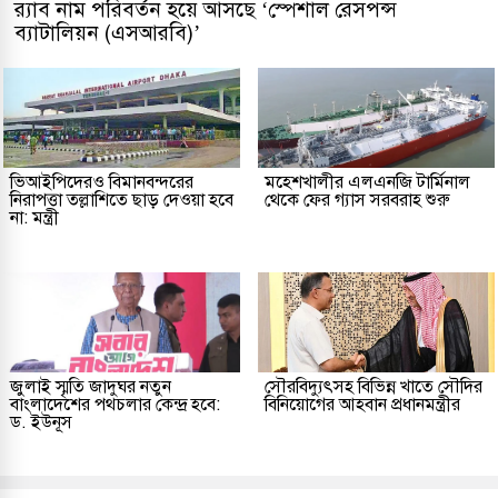
র‌্যাব নাম পরিবর্তন হয়ে আসছে ‘স্পেশাল রেসপন্স
ব্যাটালিয়ন (এসআরবি)’
ভিআইপিদেরও বিমানবন্দরের
মহেশখালীর এলএনজি টার্মিনাল
নিরাপত্তা তল্লাশিতে ছাড় দেওয়া হবে
থেকে ফের গ্যাস সরবরাহ শুরু
না: মন্ত্রী
জুলাই স্মৃতি জাদুঘর নতুন
সৌরবিদ্যুৎসহ বিভিন্ন খাতে সৌদির
বাংলাদেশের পথচলার কেন্দ্র হবে:
বিনিয়োগের আহবান প্রধানমন্ত্রীর
ড. ইউনূস