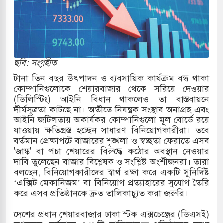
াররমে জুমার বয়ান ও নামাজ পড়াবেন দেওবন্দের
াংলা ছাড়লেন জনপ্রিয় ভারতীয় সাংবাদিক ময়ূখ রঞ্জন
ছবি: সংগৃহীত
টানা তিন বছর উৎপাদন ও ব্যবসায়িক কার্যক্রম বন্ধ থাকা
কোম্পানিগুলোকে শেয়ারবাজার থেকে সরিয়ে দেওয়ার
শোন অ্যারেস্ট আবেদন, বরগুনার এসআইয়ের বিরুদ্ধে
(ডিলিস্টিং) আইনি বিধান থাকলেও তা বাস্তবায়নে
দীর্ঘসূত্রতা কাটছে না। অতীতে নিয়ন্ত্রক সংস্থার অনাগ্রহ এবং
আইনি জটিলতায় অকার্যকর কোম্পানিগুলো মূল বোর্ডে রয়ে
যাওয়ায় ক্ষতিগ্রস্ত হচ্ছেন সাধারণ বিনিয়োগকারীরা। তবে
ি জাদুঘর নতুন বাংলাদেশের পথচলার কেন্দ্র হবে: ড.
বর্তমান প্রেক্ষাপটে বাজারের শৃঙ্খলা ও স্বচ্ছতা ফেরাতে এসব
'জাঙ্ক' বা পচা শেয়ারের বিরুদ্ধে কঠোর অবস্থান নেওয়ার
দাবি তুলেছেন বাজার বিশ্লেষক ও সংশ্লিষ্ট অংশীজনরা। তারা
বলছেন, বিনিয়োগকারীদের স্বার্থ রক্ষা করে একটি সুনির্দিষ্ট
হ বিভিন্ন খাতে সৌদির বিনিয়োগের আহবান প্রধানমন্ত্রীর
‘এক্সিট মেকানিজম’ বা বিনিয়োগ প্রত্যাহারের সুযোগ তৈরি
করে এসব প্রতিষ্ঠানকে দ্রুত তালিকাচ্যুত করা জরুরি।
হামলায় ছাত্রদল ও ছাত্রলীগের আচরণ ইসরায়েলের
​দেশের প্রধান শেয়ারবাজার ঢাকা স্টক এক্সচেঞ্জের (ডিএসই)