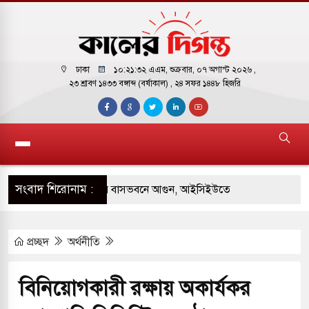
ঢাকা
১০:২১:৩৩ এএম
, শুক্রবার, ০৭ অগাস্ট ২০২৬ ,
২৩ শ্রাবণ ১৪৩৩ বঙ্গাব্দ (বর্ষাকাল)
, ২৪ সফর ১৪৪৮ হিজরি
সংবাদ শিরোনাম :
 পাকিস্তানি হাইকমিশনারের বাসভবনে আগুন, আইসিইউতে
প্রচ্ছদ
অর্থনীতি
পরিবর্তন হয়ে আসছে ‘স্পেশাল রেসপন্স ব্যাটালিয়ন
বিনিয়োগকারী রক্ষায় অকার্যকর
 বাসের মুখোমুখি সংঘর্ষে ৯ জন নিহত