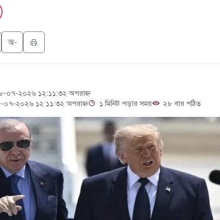
েস্ট আবেদন, বরগুনার এসআইয়ের বিরুদ্ধে ব্যবস্থা নেওয়া
ন খাতে সৌদির বিনিয়োগের আহবান প্রধানমন্ত্রীর
অ-
লের পথে ইসরায়েলীরা,হাতছাড়ার ঝুঁকিতে জরুরি বৈঠক জর্ডানের
পিটিআইয়ের আজ বিক্ষোভ
-০৭-২০২৬ ১২:১১:৩২ অপরাহ্ন
-০৭-২০২৬ ১২:১১:৩২ অপরাহ্ন
১ মিনিট পড়ার সময়
২৮ বার পঠিত