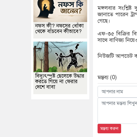
মঙ্গলবার সংশ্লিষ্
জানাতে পারেন ট্রা
গেছে।
নফস কী? নফসের ধোঁকা
থেকে বাঁচবেন কীভাবে?
এফ-৩৫ বিক্রির বিষ
সাথে বাণিজ্য নিয়ে
নিউজটি আপডেট করে
বিদ্যুৎস্পৃষ্ট ছেলেকে উদ্ধার
মন্তব্য (0)
করতে গিয়ে না ফেরার
দেশে বাবা
মন্তব্য করুন