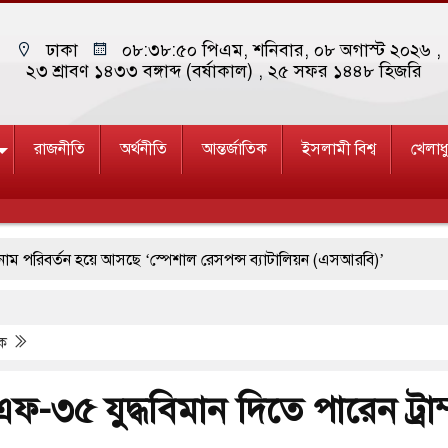
ঢাকা
০৮:৩৮:৫১ পিএম
, শনিবার, ০৮ অগাস্ট ২০২৬ ,
২৩ শ্রাবণ ১৪৩৩ বঙ্গাব্দ (বর্ষাকাল)
, ২৫ সফর ১৪৪৮ হিজরি
রাজনীতি
অর্থনীতি
আন্তর্জাতিক
ইসলামী বিশ্ব
খেলাধ
বর্তন হয়ে আসছে ‘স্পেশাল রেসপন্স ব্যাটালিয়ন (এসআরবি)’
 ১৫
পশ্চিমবঙ্গে শব্দদূষণ নিয়ন্ত্রণে দেড় হাজার মসজিদ থেকে মাইক অপসা
িক
াচ্যে ব্ল্যাকআউটের কঠোর হুঁশিয়ারি ইরানের
রে দক্ষিণ কোরিয়ার বন্দি ২৫ শতাংশ বেড়েছে
এফ-৩৫ যুদ্ধবিমান দিতে পারেন ট্রাম
মে জুমার বয়ান ও নামাজ পড়াবেন দেওবন্দের মুহতামিম