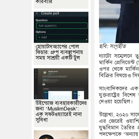
কারবারি
ছবি: সংগৃহীত
হোয়াটসঅ্যাপের পোল
ফিচার: গ্রুপ ব্যবস্থাপনায়
ন্যাটো সম্মেলনে 
সময় সাশ্রয়ী একটি টুল
মার্কিন প্রেসিডেন্ট
ওপর থেকে মার্কিন
বিক্রির বিষয়েও সিদ্
সাংবাদিকদের এক প
যুক্তরাষ্ট্রের ব
দেওয়া হয়েছিল।
উইন্ডোজ ব্যবহারকারীদের
জন্য ‘MuslimDesk’:
এক সফটওয়্যারেই নানা
উল্লেখ্য, ২০২০ সা
সুবিধা
এর জেরেই ওয়াশি
যুদ্ধবিমান তৈরির 
পদক্ষেপকে ‘অন্যা