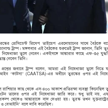
তুরস্কের প্রেসিডেন্ট রিসেপ তাইয়েপ এরদোয়ানের সাথে বৈঠকে ব
 ডোনাল্ড ট্রাম্প। মঙ্গলবার এই বৈঠকের শুরুতেই ট্রাম্প জানান, তিনি তু
 নিষেধাজ্ঞা তুলে নেবেন। একইসঙ্গে আঙ্কারার কাছে এফ-৩৫ যুদ্ধ
ধান্ত নেবেন তিনি।
্রশ্নের জবাবে ট্রাম্প বলেন, আমরা এই নিষেধাজ্ঞা তুলে নিতে যা
িশেষ আইন ‘কাটসা’ (CAATSA)-এর অধীনে তুরস্কের ওপর এই নিষেধ
লে রাশিয়ার কাছ থেকে এস-৪০০ আকাশ প্রতিরক্ষা ব্যবস্থা কিনেছিল তু
ংটন তাদের ওপর এই নিষেধাজ্ঞা জারি করে। শুধু তাই নয়, এ
প্রকল্প থেকেও আঙ্কারাকে বাদ দেওয়া হয়। তুরস্ক তখন যুক্তরাষ্ট্র
য় ও বেআইনি’ বলে দাবি করেছিল।