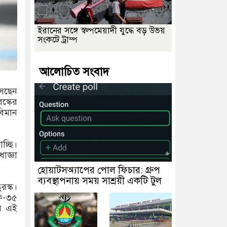
ইরানের সঙ্গে স্বল্পমেয়াদী যুদ্ধে বড় উভয়
সংকটে ট্রাম্প
আলোচিত সংবাদ
সেছেন
রস্কের
বিমান
চ্ছি।
াজ্ঞা
হোয়াটসঅ্যাপের পোল ফিচার: গ্রুপ
ব্যবস্থাপনায় সময় সাশ্রয়ী একটি টুল
রস্ক।
ফ-৩৫
ের এই