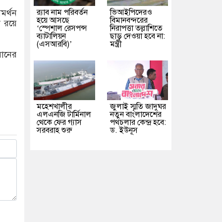
র‌্যাব নাম পরিবর্তন
ভিআইপিদেরও
মর্থন
হয়ে আসছে
বিমানবন্দরের
ো রয়ে
‘স্পেশাল রেসপন্স
নিরাপত্তা তল্লাশিতে
ব্যাটালিয়ন
ছাড় দেওয়া হবে না:
(এসআরবি)’
মন্ত্রী
়ানের
মহেশখালীর
জুলাই স্মৃতি জাদুঘর
এলএনজি টার্মিনাল
নতুন বাংলাদেশের
থেকে ফের গ্যাস
পথচলার কেন্দ্র হবে:
সরবরাহ শুরু
ড. ইউনূস