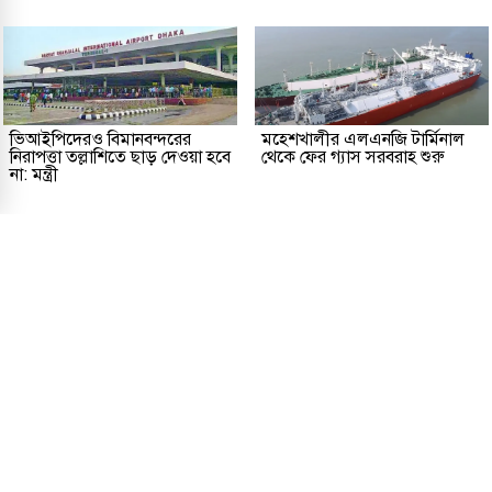
ভিআইপিদেরও বিমানবন্দরের
মহেশখালীর এলএনজি টার্মিনাল
নিরাপত্তা তল্লাশিতে ছাড় দেওয়া হবে
থেকে ফের গ্যাস সরবরাহ শুরু
না: মন্ত্রী
প্রকাশক ও সম্পাদকীয়
আমাদের সম্পর্কে
যোগাযোগ
তথ্য
সম্পাদকীয় নীতি
সংশোধন নীতি
গোপনীয়তা নীতি
লাইসেন্স নং: TRAD/DNCC/013106/2024 বার্তা বিভাগ: