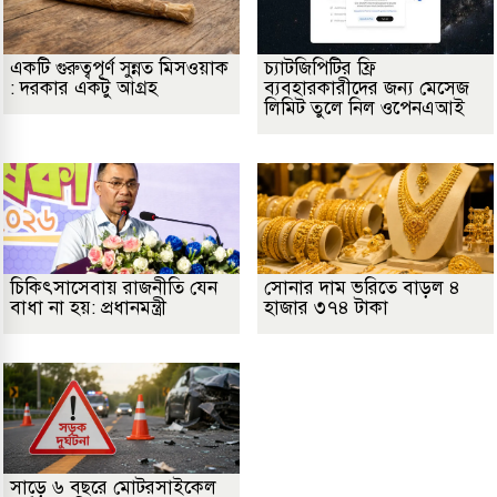
একটি গুরুত্বপূর্ণ সুন্নত মিসওয়াক
চ্যাটজিপিটির ফ্রি
: দরকার একটু আগ্রহ
ব্যবহারকারীদের জন্য মেসেজ
লিমিট তুলে নিল ওপেনএআই
চিকিৎসাসেবায় রাজনীতি যেন
সোনার দাম ভরিতে বাড়ল ৪
বাধা না হয়: প্রধানমন্ত্রী
হাজার ৩৭৪ টাকা
সাড়ে ৬ বছরে মোটরসাইকেল