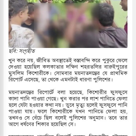
 পাশে থাকুক বা না থাকুক, ইরানে একক সামরিক পদক্ষেপের
াররমে জুমার বয়ান ও নামাজ পড়াবেন দেওবন্দের
ছবি: সংগৃহীত
ংলা ছাড়লেন জনপ্রিয় ভারতীয় সাংবাদিক ময়ূখ রঞ্জন
খুন করে নয়, জীবিত অবস্থাতেই বস্তাবন্দি করে পুকুরে ফেলে
দেওয়া হয়েছিল কলকাতার দক্ষিণ শহরতলির বারুইপুরের
মুসলিম কিশোরীকে। সোমবার ময়নাতদন্তের যে প্রাথমিক
রিপোর্ট এসেছে, তা থেকে এমনটাই ধারণা পুলিশের।
োন অ্যারেস্ট আবেদন, বরগুনার এসআইয়ের বিরুদ্ধে
ময়নাতদন্তের রিপোর্টে বলা হয়েছে, কিশোরীর ফুসফুসে
কাদা পানি পাওয়া গেছে। খুন করার পর লাশ পানিতে ফেলা
হলে যেটা হওয়ার কথা নয়। ডুবে মৃত্যু হলেই ফুসফুসে পানি
 জাদুঘর নতুন বাংলাদেশের পথচলার কেন্দ্র হবে: ড.
পাওয়া যায়। ফলে কিশোরীকে যখন পানিতে ফেলা হয়,
তখনও সে বেঁচে ছিল বলেই পুলিশের অনুমান। তবে তার
আগে ধর্ষণের শিকার হয়েছিল সে।
 বিভিন্ন খাতে সৌদির বিনিয়োগের আহবান প্রধানমন্ত্রীর