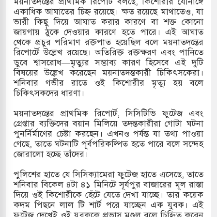
ময়নাতদন্তের প্রাথমিক রিপোর্ট বলছে, কিশোরীর যৌনাঙ্গে
একাধিক আঘাতের চিহ্ন রয়েছে। ক্ষত রয়েছে মাথাতেও, যা
হামলায় ছাত্রদল ও ছাত্রলীগের আচরণ ইসরায়েলের
ভারী কিছু দিয়ে আঘাত করার কারণে বা শক্ত কোনো
জায়গায় ঠুকে দেওয়ার কারণে হতে পারে। এই আঘাত
থেকে প্রচুর পরিমাণ রক্তপাত হয়েছিল বলে ময়নাতদন্তের
রিপোর্টে উল্লেখ রয়েছে। অতিরিক্ত রক্তক্ষরণ এবং পানিতে
লের পথে ইসরায়েলীরা,হাতছাড়ার ঝুঁকিতে জরুরি
ডুবে শ্বাসরোধ—মৃত্যুর সম্ভাব্য কারণ হিসেবে এই দুটি
বিষয়ের উল্লেখ করেছেন ময়নাতদন্তকারী চিকিৎসকেরা।
শনিবার গভীর রাতে ওই কিশোরীর মৃত্যু হয় বলে
চিকিৎসকদের ধারণা।
 পাহাড়ি ঢলে ফুঁসে উঠেছে তিস্তা
ময়নাতদন্তের প্রাথমিক রিপোর্ট, সিসিটিভি ফুটেজ এবং
 মুক্তির দাবিতে পাকিস্তানজুড়ে পিটিআইয়ের আজ
গ্রেপ্তার ব্যক্তিদের বয়ান মিলিয়ে তদন্তকারীরা গোটা ঘটনা
পুনর্নির্মাণের চেষ্টা করছেন। এখনও পর্যন্ত যা তথ্য পাওয়া
গেছে, তাতে ঘটনাটি পূর্বপরিকল্পিত হতে পারে বলে সন্দেহ
জোরালো হচ্ছে তাঁদের।
পুলিশের হাতে যে সিসিক্যামেরা ফুটেজ হাতে এসেছে, তাতে
শনিবার বিকেল ৪টা ৪১ মিনিটে সূর্যপুর বাজারের মূল রাস্তা
দিয়ে ওই কিশোরীকে হেঁটে যেতে দেখা যাচ্ছে। তার কয়েক
কদম পিছনে লাল টি শার্ট পরে যাচ্ছেন এক যুবক। এই
ফুটেজ দেখেই ওই যুবককে প্রভাস মণ্ডল বলে চিহ্নিত করেন