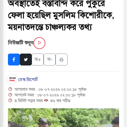
অবস্থাতেই বস্তাবন্দি করে পুকুরে
ফেলা হয়েছিল মুসলিম কিশোরীকে,
বাসের মুখোমুখি সংঘর্ষে ৯ জন নিহত
ময়নাতদন্তে চাঞ্চল্যকর তথ্য
াপায় ৬ শ্রমিক নিহত, আহত ১৫
নিউজটি শুনুন
শব্দদূষণ নিয়ন্ত্রণে দেড় হাজার মসজিদ থেকে মাইক
অ+
অ-
বন্দুকধারীর গুলিতে শিক্ষক নিহত, হামলাকারীর আত্মহত্যা
ডেস্ক রিপোর্ট
 মধ্যপ্রাচ্যে ব্ল্যাকআউটের কঠোর হুঁশিয়ারি ইরানের
আপলোড সময় : ০৮-০৭-২০২৬ ০২:০০:১৮ পূর্বাহ্ন
বিমানবন্দরের নিরাপত্তা তল্লাশিতে ছাড় দেওয়া হবে না:
আপডেট সময় : ০৮-০৭-২০২৬ ০২:০০:১৮ পূর্বাহ্ন
৩ মিনিট পড়ার সময়
৩৬ বার পঠিত
াগারে দক্ষিণ কোরিয়ার বন্দি ২৫ শতাংশ বেড়েছে