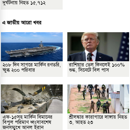
দুর্ঘটনায় নিহত ১৫,৭১২
এ জাতীয় আরো খবর
২০৮ দিন সাগরে মার্কিন রণতরি,
রাশিয়ার তেল কিনলেই ১০০%
ক্ষুব্ধ ২০০ পরিবার
শুল্ক, সিনেটে বিল পাস
এফ-১৫সহ মার্কিন বিমানের
শ্রীলঙ্কার কারাগারে দাঙ্গায় নিহত
বিপুল পরিমাণ ধ্বংসাবশেষ
৩, আহত ২৩
জনসম্মুখে আনল ইরান