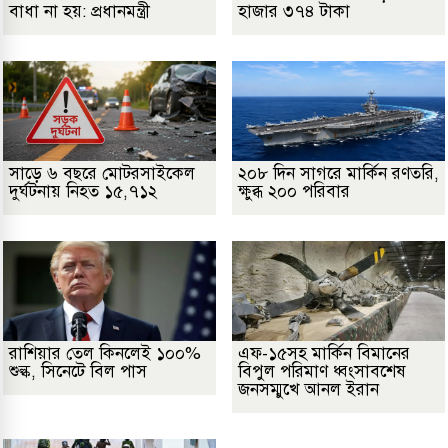
বাধা না হয়: প্রধানমন্ত্রী
হাজার ৩৭৪ টাকা
সাড়ে ৬ বছরে মোটরসাইকেল
২০৮ দিন সাগরে মার্কিন রণতরি,
দুর্ঘটনায় নিহত ১৫,৭১২
ক্ষুব্ধ ২০০ পরিবার
রাশিয়ার তেল কিনলেই ১০০%
এফ-১৫সহ মার্কিন বিমানের
শুল্ক, সিনেটে বিল পাস
বিপুল পরিমাণ ধ্বংসাবশেষ
জনসম্মুখে আনল ইরান