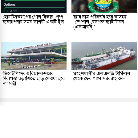
হোয়াটসঅ্যাপের পোল ফিচার: গ্রুপ
র‌্যাব নাম পরিবর্তন হয়ে আসছে
ব্যবস্থাপনায় সময় সাশ্রয়ী একটি টুল
‘স্পেশাল রেসপন্স ব্যাটালিয়ন
(এসআরবি)’
ভিআইপিদেরও বিমানবন্দরের
মহেশখালীর এলএনজি টার্মিনাল
নিরাপত্তা তল্লাশিতে ছাড় দেওয়া হবে
থেকে ফের গ্যাস সরবরাহ শুরু
না: মন্ত্রী
প্রকাশক ও সম্পাদকীয়
আমাদের সম্পর্কে
যোগাযোগ
তথ্য