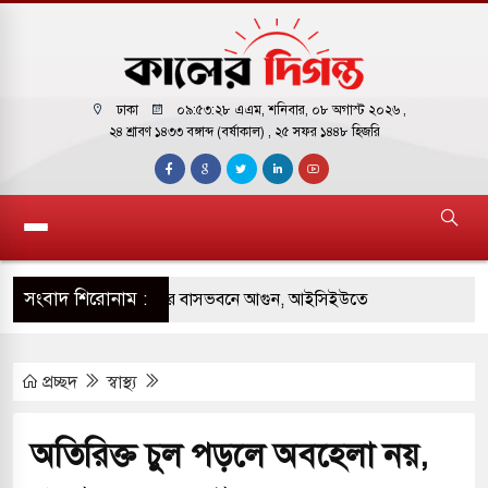
ঢাকা
০৯:৫৩:২৯ এএম
, শনিবার, ০৮ অগাস্ট ২০২৬ ,
২৪ শ্রাবণ ১৪৩৩ বঙ্গাব্দ (বর্ষাকাল)
, ২৫ সফর ১৪৪৮ হিজরি
সংবাদ শিরোনাম :
় পাকিস্তানি হাইকমিশনারের বাসভবনে আগুন, আইসিইউতে
প্রচ্ছদ
স্বাস্থ্য
পরিবর্তন হয়ে আসছে ‘স্পেশাল রেসপন্স ব্যাটালিয়ন
অতিরিক্ত চুল পড়লে অবহেলা নয়,
 বাসের মুখোমুখি সংঘর্ষে ৯ জন নিহত