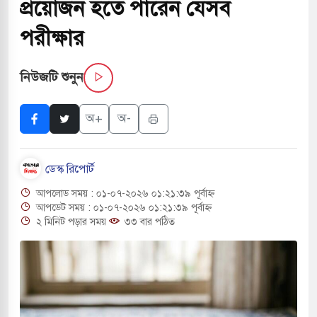
প্রয়োজন হতে পারেন যেসব
সচাপায় ৬ শ্রমিক নিহত, আহত ১৫
পরীক্ষার
ে শব্দদূষণ নিয়ন্ত্রণে দেড় হাজার মসজিদ থেকে মাইক
নিউজটি শুনুন
ে বন্দুকধারীর গুলিতে শিক্ষক নিহত, হামলাকারীর আত্মহত্যা
অ+
অ-
ে মধ্যপ্রাচ্যে ব্ল্যাকআউটের কঠোর হুঁশিয়ারি ইরানের
ডেস্ক রিপোর্ট
 বিমানবন্দরের নিরাপত্তা তল্লাশিতে ছাড় দেওয়া হবে না:
আপলোড সময় : ০১-০৭-২০২৬ ০১:২১:৩৯ পূর্বাহ্ন
আপডেট সময় : ০১-০৭-২০২৬ ০১:২১:৩৯ পূর্বাহ্ন
২ মিনিট পড়ার সময়
৩৩ বার পঠিত
রাগারে দক্ষিণ কোরিয়ার বন্দি ২৫ শতাংশ বেড়েছে
র পাশে থাকুক বা না থাকুক, ইরানে একক সামরিক পদক্ষেপের