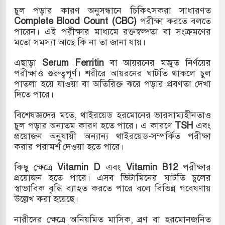
চুল পড়ার কারণ অনুসন্ধানে চিকিৎসকরা সাধারণত
খলের পথে ইসরায়েলীরা,হাতছাড়ার ঝুঁকিতে জরুরি
Complete Blood Count (CBC)
পরীক্ষা করতে বলতে
পারেন। এই পরীক্ষার মাধ্যমে রক্তস্বল্পতা বা সংক্রমণের
র
মতো সমস্যা আছে কি না তা জানা যায়।
 ও পাহাড়ি ঢলে ফুঁসে উঠেছে তিস্তা
এছাড়া
Serum Ferritin
বা আয়রনের মজুত নির্ণয়ের
পরীক্ষাও গুরুত্বপূর্ণ। শরীরে আয়রনের ঘাটতি থাকলে চুল
র মুক্তির দাবিতে পাকিস্তানজুড়ে পিটিআইয়ের আজ
পাতলা হয়ে যাওয়া বা অতিরিক্ত ঝরে পড়ার প্রবণতা দেখা
দিতে পারে।
বিশেষজ্ঞদের মতে, থাইরয়েড হরমোনের ভারসাম্যহীনতাও
ত্তর কোরিয়ার ক্ষেপণাস্ত্র ইউনিট মোতায়েন করা হয়েছে:
চুল পড়ার অন্যতম কারণ হতে পারে। এ কারণে
TSH
এবং
প্রয়োজন অনুযায়ী অন্যান্য থাইরয়েড-সম্পর্কিত পরীক্ষা
করার পরামর্শ দেওয়া হতে পারে।
কিছু ক্ষেত্রে
Vitamin D
এবং
Vitamin B12
পরীক্ষার
প্রয়োজন হতে পারে। এসব ভিটামিনের ঘাটতি চুলের
স্বাভাবিক বৃদ্ধি ব্যাহত করতে পারে বলে বিভিন্ন গবেষণায়
উল্লেখ করা হয়েছে।
নারীদের ক্ষেত্রে অনিয়মিত মাসিক, ব্রণ বা হরমোনজনিত