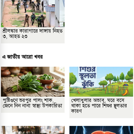
শ্রীলঙ্কার কারাগারে দাঙ্গায় নিহত
৩, আহত ২৩
এ জাতীয় আরো খবর
পুষ্টিগুণে ভরপুর পালং শাক,
খেলাধুলার অভাব, ঘরে বসে
জেনে নিন নানা স্বাস্থ্য উপকারিতা
থাকা হতে পারে শিশুর স্থূলতার
কারণ