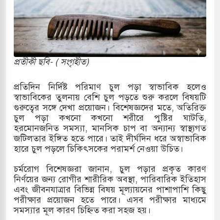
কাররমে জুমার বয়ান ও নামাজ পড়াবেন দেওবন্দের
াংলা ছাড়লেন জনপ্রিয় ভারতীয় সাংবাদিক ময়ূখ রঞ্জন
প্রতীকী ছবি- ( সংগৃহীত)
প্রতিদিন নির্দিষ্ট পরিমাণ চুল পড়া স্বাভাবিক হলেও
শোন অ্যারেস্ট আবেদন, বরগুনার এসআইয়ের বিরুদ্ধে
স্বাভাবিকের তুলনায় বেশি চুল পড়তে শুরু করলে বিষয়টি
গুরুত্বের সঙ্গে দেখা প্রয়োজন। বিশেষজ্ঞদের মতে, অতিরিক্ত
চুল পড়া কখনো কখনো শরীরে পুষ্টির ঘাটতি,
হরমোনজনিত সমস্যা, মানসিক চাপ বা অন্যান্য স্বাস্থ্যগত
তি জাদুঘর নতুন বাংলাদেশের পথচলার কেন্দ্র হবে: ড.
জটিলতার ইঙ্গিত হতে পারে। তাই দীর্ঘদিন ধরে অস্বাভাবিক
হারে চুল পড়লে চিকিৎসকের পরামর্শ নেওয়া উচিত।
চর্মরোগ বিশেষজ্ঞরা জানান, চুল পড়ার প্রকৃত কারণ
হ বিভিন্ন খাতে সৌদির বিনিয়োগের আহবান প্রধানমন্ত্রীর
নির্ণয়ের জন্য রোগীর শারীরিক অবস্থা, পারিবারিক ইতিহাস
এবং জীবনযাত্রার বিভিন্ন বিষয় মূল্যায়নের পাশাপাশি কিছু
 হামলায় ছাত্রদল ও ছাত্রলীগের আচরণ ইসরায়েলের
পরীক্ষার প্রয়োজন হতে পারে। এসব পরীক্ষার মাধ্যমে
সমস্যার মূল কারণ চিহ্নিত করা সহজ হয়।