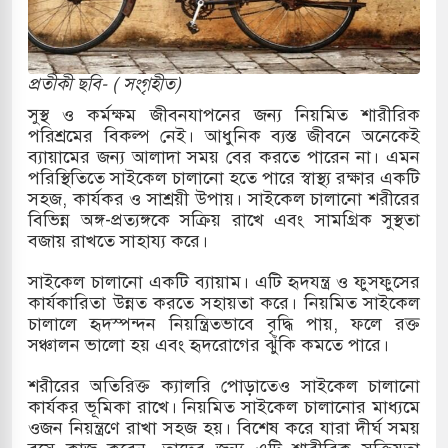
 ও পাহাড়ি ঢলে ফুঁসে উঠেছে তিস্তা
প্রতীকী ছবি- ( সংগৃহীত)
র মুক্তির দাবিতে পাকিস্তানজুড়ে পিটিআইয়ের আজ
সুস্থ ও কর্মক্ষম জীবনযাপনের জন্য নিয়মিত শারীরিক
পরিশ্রমের বিকল্প নেই। আধুনিক ব্যস্ত জীবনে অনেকেই
ব্যায়ামের জন্য আলাদা সময় বের করতে পারেন না। এমন
পরিস্থিতিতে সাইকেল চালানো হতে পারে স্বাস্থ্য রক্ষার একটি
ত্তর কোরিয়ার ক্ষেপণাস্ত্র ইউনিট মোতায়েন করা হয়েছে:
সহজ, কার্যকর ও সাশ্রয়ী উপায়। সাইকেল চালানো শরীরের
বিভিন্ন অঙ্গ-প্রত্যঙ্গকে সক্রিয় রাখে এবং সামগ্রিক সুস্থতা
বজায় রাখতে সাহায্য করে।
ুত্থান স্মৃতি জাদুঘরের উদ্বোধন প্রধানমন্ত্রীর
সাইকেল চালানো একটি ব্যায়াম। এটি হৃদযন্ত্র ও ফুসফুসের
কার্যকারিতা উন্নত করতে সহায়তা করে। নিয়মিত সাইকেল
রে ইয়েমেন উপকূলে হামলার শিকার ভারতীয় জাহাজ
চালালে হৃদস্পন্দন নিয়ন্ত্রিতভাবে বৃদ্ধি পায়, ফলে রক্ত
সঞ্চালন ভালো হয় এবং হৃদরোগের ঝুঁকি কমতে পারে।
শরীরের অতিরিক্ত ক্যালরি পোড়াতেও সাইকেল চালানো
য পর্যালোচনায় পোশাক রপ্তানিতে দ্বিতীয় স্থানে বাংলাদেশ
কার্যকর ভূমিকা রাখে। নিয়মিত সাইকেল চালানোর মাধ্যমে
ওজন নিয়ন্ত্রণে রাখা সহজ হয়। বিশেষ করে যারা দীর্ঘ সময়
িহাসিক জুলাই গণঅভ্যুত্থান দিবস