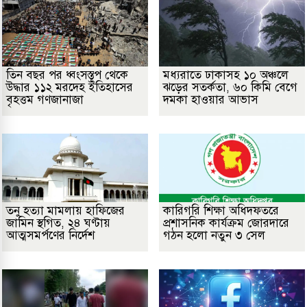
তিন বছর পর ধ্বংসস্তূপ থেকে
মধ্যরাতে ঢাকাসহ ১০ অঞ্চলে
উদ্ধার ১১২ মরদেহ ইতিহাসের
ঝড়ের সতর্কতা, ৬০ কিমি বেগে
বৃহত্তম গণজানাজা
দমকা হাওয়ার আভাস
তনু হত্যা মামলায় হাফিজের
কারিগরি শিক্ষা অধিদফতরে
জামিন স্থগিত, ২৪ ঘণ্টায়
প্রশাসনিক কার্যক্রম জোরদারে
আত্মসমর্পণের নির্দেশ
গঠন হলো নতুন ৩ সেল