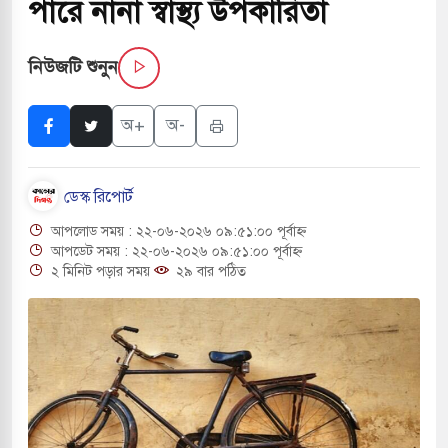
পারে নানা স্বাস্থ্য উপকারিতা
াংলা ছাড়লেন জনপ্রিয় ভারতীয় সাংবাদিক ময়ূখ রঞ্জন
নিউজটি শুনুন
শোন অ্যারেস্ট আবেদন, বরগুনার এসআইয়ের বিরুদ্ধে
অ+
অ-
ডেস্ক রিপোর্ট
তি জাদুঘর নতুন বাংলাদেশের পথচলার কেন্দ্র হবে: ড.
আপলোড সময় : ২২-০৬-২০২৬ ০৯:৫১:০০ পূর্বাহ্ন
আপডেট সময় : ২২-০৬-২০২৬ ০৯:৫১:০০ পূর্বাহ্ন
২ মিনিট পড়ার সময়
২৯ বার পঠিত
হ বিভিন্ন খাতে সৌদির বিনিয়োগের আহবান প্রধানমন্ত্রীর
 হামলায় ছাত্রদল ও ছাত্রলীগের আচরণ ইসরায়েলের
খলের পথে ইসরায়েলীরা,হাতছাড়ার ঝুঁকিতে জরুরি