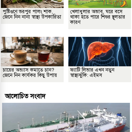
পুষ্টিগুণে ভরপুর পালং শাক,
খেলাধুলার অভাব, ঘরে বসে
জেনে নিন নানা স্বাস্থ্য উপকারিতা
থাকা হতে পারে শিশুর স্থূলতার
কারণ
চায়ের অভ্যাস কমাতে চান?
ফ্যাটি লিভার এখন নতুন
জেনে নিন কার্যকর কিছু উপায়
স্বাস্থ্যঝুঁকি: এইমস
আলোচিত সংবাদ