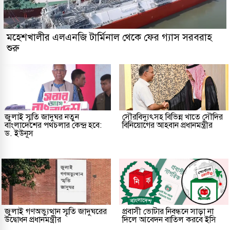
মহেশখালীর এলএনজি টার্মিনাল থেকে ফের গ্যাস সরবরাহ
শুরু
জুলাই স্মৃতি জাদুঘর নতুন
সৌরবিদ্যুৎসহ বিভিন্ন খাতে সৌদির
বাংলাদেশের পথচলার কেন্দ্র হবে:
বিনিয়োগের আহবান প্রধানমন্ত্রীর
ড. ইউনূস
জুলাই গণঅভ্যুত্থান স্মৃতি জাদুঘরের
প্রবাসী ভোটার নিবন্ধনে সাড়া না
উদ্বোধন প্রধানমন্ত্রীর
দিলে আবেদন বাতিল করবে ইসি