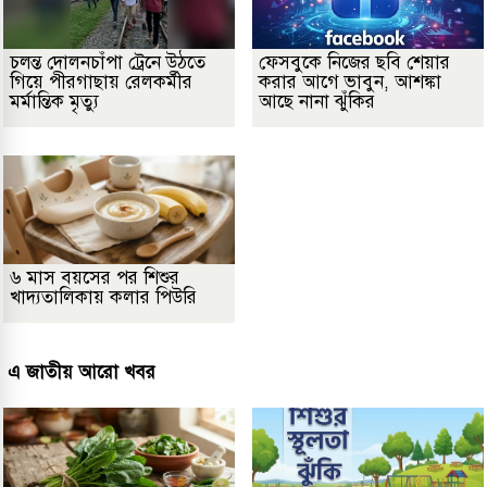
চলন্ত দোলনচাঁপা ট্রেনে উঠতে
ফেসবুকে নিজের ছবি শেয়ার
গিয়ে পীরগাছায় রেলকর্মীর
করার আগে ভাবুন, আশঙ্কা
মর্মান্তিক মৃত্যু
আছে নানা ঝুঁকির
৬ মাস বয়সের পর শিশুর
খাদ্যতালিকায় কলার পিউরি
এ জাতীয় আরো খবর