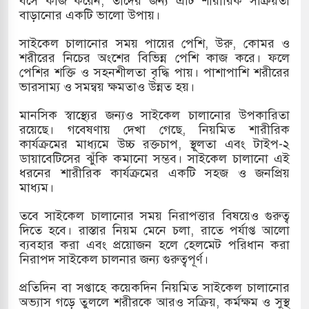
বসে কাজ করেন, তাদের জন্য এটি শারীরিক সক্রিয়তা
বাড়ানোর একটি ভালো উপায়।
মামলায় একমাত্র আসামি অবসরপ্রাপ্ত সেনাসদস্য জামিনে
সাইকেল চালানোর সময় পায়ের পেশি, উরু, কোমর ও
শরীরের নিচের অংশের বিভিন্ন পেশি কাজ করে। ফলে
পেশির শক্তি ও সহনশীলতা বৃদ্ধি পায়। পাশাপাশি শরীরের
 তাপবিদ্যুৎ কেন্দ্রের ইউনিট-১ এ আবারও বিদ্যুৎ উৎপাদন
ভারসাম্য ও সমন্বয় ক্ষমতাও উন্নত হয়।
মানসিক স্বাস্থ্যের জন্যও সাইকেল চালানোর উপকারিতা
রয়েছে। গবেষণায় দেখা গেছে, নিয়মিত শারীরিক
তিয়া-কুতুবদিয়া শিপিং চ্যানেলে জালের জড়ালে মারাত্মক
কার্যক্রমের মাধ্যমে উচ্চ রক্তচাপ, স্থূলতা এবং টাইপ-২
ডায়াবেটিসের ঝুঁকি কমানো সম্ভব। সাইকেল চালানো এই
ধরনের শারীরিক কার্যক্রমের একটি সহজ ও জনপ্রিয়
মাধ্যম।
িন সিটিতে রুশ নাগরিকদের মারামারি: নিহত ১
তবে সাইকেল চালানোর সময় নিরাপত্তার বিষয়েও গুরুত্ব
দিতে হবে। রাস্তার নিয়ম মেনে চলা, রাতে পর্যাপ্ত আলো
ব্যবহার করা এবং প্রয়োজন হলে হেলমেট পরিধান করা
নিরাপদ সাইকেল চালনার জন্য গুরুত্বপূর্ণ।
প্রতিদিন বা সপ্তাহে কয়েকদিন নিয়মিত সাইকেল চালানোর
অভ্যাস গড়ে তুললে শরীরকে আরও সক্রিয়, কর্মক্ষম ও সুস্থ