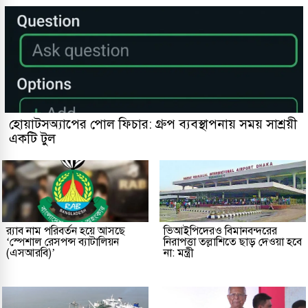
হোয়াটসঅ্যাপের পোল ফিচার: গ্রুপ ব্যবস্থাপনায় সময় সাশ্রয়ী
একটি টুল
র‌্যাব নাম পরিবর্তন হয়ে আসছে
ভিআইপিদেরও বিমানবন্দরের
‘স্পেশাল রেসপন্স ব্যাটালিয়ন
নিরাপত্তা তল্লাশিতে ছাড় দেওয়া হবে
(এসআরবি)’
না: মন্ত্রী