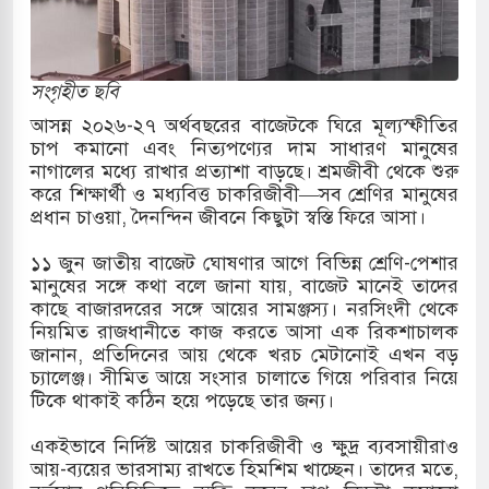
োকাররমে জুমার বয়ান ও নামাজ পড়াবেন দেওবন্দের
সংগৃহীত ছবি
বাংলা ছাড়লেন জনপ্রিয় ভারতীয় সাংবাদিক ময়ূখ রঞ্জন
আসন্ন ২০২৬-২৭ অর্থবছরের বাজেটকে ঘিরে মূল্যস্ফীতির
চাপ কমানো এবং নিত্যপণ্যের দাম সাধারণ মানুষের
নাগালের মধ্যে রাখার প্রত্যাশা বাড়ছে। শ্রমজীবী থেকে শুরু
করে শিক্ষার্থী ও মধ্যবিত্ত চাকরিজীবী—সব শ্রেণির মানুষের
 শোন অ্যারেস্ট আবেদন, বরগুনার এসআইয়ের বিরুদ্ধে
প্রধান চাওয়া, দৈনন্দিন জীবনে কিছুটা স্বস্তি ফিরে আসা।
১১ জুন জাতীয় বাজেট ঘোষণার আগে বিভিন্ন শ্রেণি-পেশার
মানুষের সঙ্গে কথা বলে জানা যায়, বাজেট মানেই তাদের
ৃতি জাদুঘর নতুন বাংলাদেশের পথচলার কেন্দ্র হবে: ড.
কাছে বাজারদরের সঙ্গে আয়ের সামঞ্জস্য। নরসিংদী থেকে
নিয়মিত রাজধানীতে কাজ করতে আসা এক রিকশাচালক
জানান, প্রতিদিনের আয় থেকে খরচ মেটানোই এখন বড়
চ্যালেঞ্জ। সীমিত আয়ে সংসার চালাতে গিয়ে পরিবার নিয়ে
সহ বিভিন্ন খাতে সৌদির বিনিয়োগের আহবান প্রধানমন্ত্রীর
টিকে থাকাই কঠিন হয়ে পড়েছে তার জন্য।
ে হামলায় ছাত্রদল ও ছাত্রলীগের আচরণ ইসরায়েলের
একইভাবে নির্দিষ্ট আয়ের চাকরিজীবী ও ক্ষুদ্র ব্যবসায়ীরাও
আয়-ব্যয়ের ভারসাম্য রাখতে হিমশিম খাচ্ছেন। তাদের মতে,