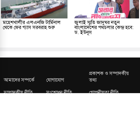
মহেশখালীর এলএনজি টার্মিনাল
জুলাই স্মৃতি জাদুঘর নতুন
থেকে ফের গ্যাস সরবরাহ শুরু
বাংলাদেশের পথচলার কেন্দ্র হবে:
ড. ইউনূস
প্রকাশক ও সম্পাদকীয়
আমাদের সম্পর্কে
যোগাযোগ
তথ্য
সম্পাদকীয় নীতি
সংশোধন নীতি
গোপনীয়তা নীতি
লাইসেন্স নং: TRAD/DNCC/013106/2024 বার্তা বিভাগ:
news@kalerdiganta.com
অফিস:
info@kalerdiganta.com