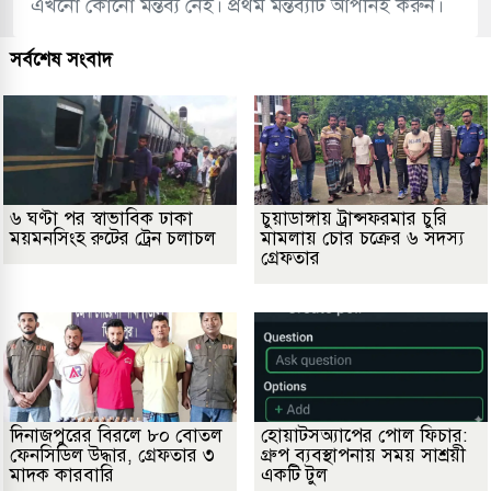
এখনো কোনো মন্তব্য নেই। প্রথম মন্তব্যটি আপনিই করুন।
সর্বশেষ সংবাদ
৬ ঘণ্টা পর স্বাভাবিক ঢাকা
চুয়াডাঙ্গায় ট্রান্সফরমার চুরি
ময়মনসিংহ রুটের ট্রেন চলাচল
মামলায় চোর চক্রের ৬ সদস্য
গ্রেফতার
দিনাজপুরের বিরলে ৮০ বোতল
হোয়াটসঅ্যাপের পোল ফিচার:
ফেনসিডিল উদ্ধার, গ্রেফতার ৩
গ্রুপ ব্যবস্থাপনায় সময় সাশ্রয়ী
মাদক কারবারি
একটি টুল