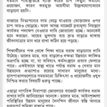
বর্তমান পরিস্থিতিতে ব্যক্তি করের চাপ কিছুটা কমানো
প্রয়োজন, কারণ করমুক্ত আয়সীমা উল্লেখযোগ্যভাবে
দখলের পথে ইসরায়েলীরা,হাতছাড়ার ঝুঁকিতে জরুরি
বাড়ানো হয়নি।
র
বাজারে নিত্যপণ্যের দাম বেড়ে যাওয়ায় ভোক্তাদের ওপর
চাপ আরও বেড়েছে। ফলে আসন্ন বাজেটে দ্রব্যমূল্য নিয়ন্ত্রণে
ি ও পাহাড়ি ঢলে ফুঁসে উঠেছে তিস্তা
কার্যকর পদক্ষেপ নেওয়ার দাবি জোরালো হচ্ছে। অনেকেই
মনে করছেন, আয়ের তুলনায় ব্যয় দ্রুত বাড়তে থাকায়
ের মুক্তির দাবিতে পাকিস্তানজুড়ে পিটিআইয়ের আজ
জীবনযাত্রার মান ধরে রাখা কঠিন হয়ে পড়ছে।
শিক্ষার্থীদের পক্ষ থেকে শিক্ষা খাতে বরাদ্দ বাড়ানোর দাবি
উঠেছে। তাদের মতে, ব্যয় বাড়লেও দক্ষতা উন্নয়নে কাঙ্ক্ষিত
উত্তর কোরিয়ার ক্ষেপণাস্ত্র ইউনিট মোতায়েন করা হয়েছে:
অগ্রগতি হচ্ছে না, যা ভবিষ্যৎ কর্মসংস্থানে প্রভাব ফেলতে
পারে। একইভাবে স্বাস্থ্য খাতে পর্যাপ্ত বরাদ্দ ও সেবার মান
উন্নয়নের প্রত্যাশাও রয়েছে সাধারণ মানুষের মধ্যে।
হাসপাতালগুলোতে সময়মতো চিকিৎসা ও প্রয়োজনীয় ওষুধ
নিশ্চিত করার বিষয়টি গুরুত্ব পাচ্ছে।
এছাড়া নাগরিক নিরাপত্তা জোরদারে বাজেটে কার্যকর বরাদ্দ
রাখার দাবি জানিয়েছেন অনেকে। তাদের মতে, আইনশৃঙ্খলা
পরিস্থিতির উন্নয়ন মানুষের দৈনন্দিন জীবনে স্বস্তি আনতে
গুরুত্বপূর্ণ ভূমিকা রাখতে পারে।