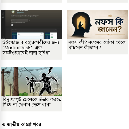
উইন্ডোজ ব্যবহারকারীদের জন্য
নফস কী? নফসের ধোঁকা থেকে
‘MuslimDesk’: এক
বাঁচবেন কীভাবে?
সফটওয়্যারেই নানা সুবিধা
বিদ্যুৎস্পৃষ্ট ছেলেকে উদ্ধার করতে
গিয়ে না ফেরার দেশে বাবা
এ জাতীয় আরো খবর