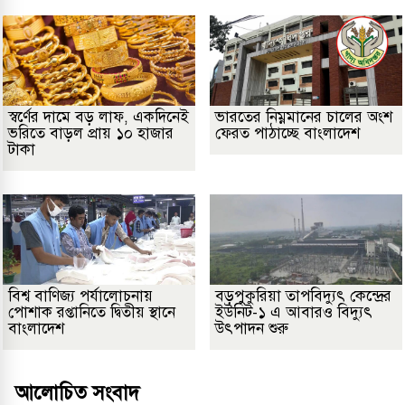
স্বর্ণের দামে বড় লাফ, একদিনেই
ভারতের নিম্নমানের চালের অংশ
ভরিতে বাড়ল প্রায় ১০ হাজার
ফেরত পাঠাচ্ছে বাংলাদেশ
টাকা
বিশ্ব বাণিজ্য পর্যালোচনায়
বড়পুকুরিয়া তাপবিদ্যুৎ কেন্দ্রের
পোশাক রপ্তানিতে দ্বিতীয় স্থানে
ইউনিট-১ এ আবারও বিদ্যুৎ
বাংলাদেশ
উৎপাদন শুরু
আলোচিত সংবাদ