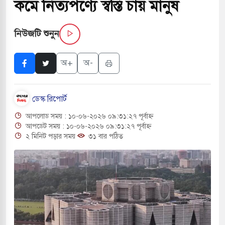
কমে নিত্যপণ্যে স্বস্তি চায় মানুষ
াসচাপায় ৬ শ্রমিক নিহত, আহত ১৫
নিউজটি শুনুন
ে শব্দদূষণ নিয়ন্ত্রণে দেড় হাজার মসজিদ থেকে মাইক
অ+
অ-
ে বন্দুকধারীর গুলিতে শিক্ষক নিহত, হামলাকারীর আত্মহত্যা
ডেস্ক রিপোর্ট
লে মধ্যপ্রাচ্যে ব্ল্যাকআউটের কঠোর হুঁশিয়ারি ইরানের
আপলোড সময় : ১০-০৬-২০২৬ ০৯:৩১:২৭ পূর্বাহ্ন
ও বিমানবন্দরের নিরাপত্তা তল্লাশিতে ছাড় দেওয়া হবে না:
আপডেট সময় : ১০-০৬-২০২৬ ০৯:৩১:২৭ পূর্বাহ্ন
২ মিনিট পড়ার সময়
৩১ বার পঠিত
ারাগারে দক্ষিণ কোরিয়ার বন্দি ২৫ শতাংশ বেড়েছে
্র পাশে থাকুক বা না থাকুক, ইরানে একক সামরিক পদক্ষেপের