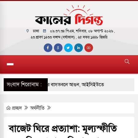
ঢাকা
০৯:৩৭:৩৫ পিএম
, শনিবার, ০৮ অগাস্ট ২০২৬ ,
২৩ শ্রাবণ ১৪৩৩ বঙ্গাব্দ (বর্ষাকাল)
, ২৫ সফর ১৪৪৮ হিজরি
সংবাদ শিরোনাম :
় পাকিস্তানি হাইকমিশনারের বাসভবনে আগুন, আইসিইউতে
প্রচ্ছদ
অর্থনীতি
 পরিবর্তন হয়ে আসছে ‘স্পেশাল রেসপন্স ব্যাটালিয়ন
বাজেট ঘিরে প্রত্যাশা: মূল্যস্ফীতি
ই বাসের মুখোমুখি সংঘর্ষে ৯ জন নিহত