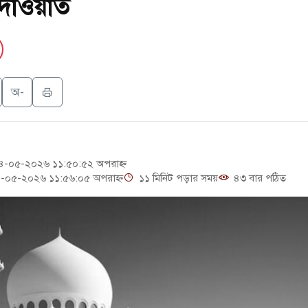
 দাওয়াত
ণাস্ত্র ইউনিট মোতায়েন করা হয়েছে: কিয়েভ
ার ভারতীয় জাহাজ ডুবল
ত্থান দিবস
অ-
্রের ইউনিট-১ এ আবারও বিদ্যুৎ উৎপাদন শুরু
শ নাগরিকদের মারামারি: নিহত ১
-০৫-২০২৬ ১১:৫০:৫২ অপরাহ্ন
-০৫-২০২৬ ১১:৫৬:০৫ অপরাহ্ন
১১ মিনিট পড়ার সময়
৪৩ বার পঠিত