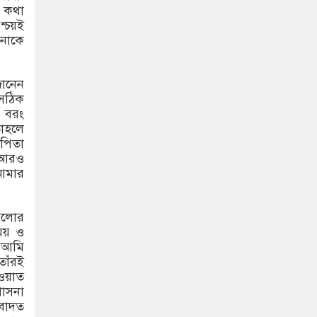
 কথা
শ্চয়ই
পনাকে
জানেন
 সঠিক
। বরং
তাহলে
 পিতা
ং আরও
আমার
গুলোর
সময় ও
 আমি
তাঁরই
াওয়াত
াসনা
ইবাদত