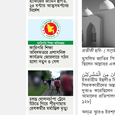
হাফিজের জামিন স্থগিত,
২৪ ঘণ্টায় আত্মসমর্পণের
নির্দেশ
কারিগরি শিক্ষা
প্রতীকী ছবি- ( সংগৃ
অধিদফতরে প্রশাসনিক
কার্যক্রম জোরদারে গঠন
মুসলিম জাতির পিত
হলো নতুন ৩ সেল
ছিলেন আল্লাহর একত
 كَانَ مِنَ الْمُشْرِكِیْنَ
ইবরাহীম ইহুদীও ছ
শিরককারীদের অন্ত
দুআও করেছিলেন য
আমাদের প্রতিপালক
চলন্ত দোলনচাঁপা ট্রেনে
১২৮]
উঠতে গিয়ে পীরগাছায়
রেলকর্মীর মর্মান্তিক মৃত্যু
অন্যত্র আরও ইরশাদ হয়েছে- الَ اَسْلَمْتُ لِرَبِّ الْعٰلَمِیْنَ۝۱۳۱ وَ