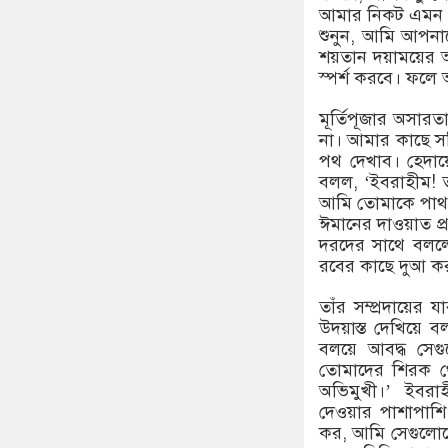
আমার নিকট এমন 
শুনুন, আমি আপনা
শয়তান দয়াময়ের অব
স্পর্শ করবে। ফলে
মূর্তিপূজার অসা
না। আমার কাছে স
পথ দেখাব। হেদায়ে
বলল, ‘ইবরাহীম! ত
আমি তোমাকে পাথর
ঈমানের দাওয়াত প
দরদের সাথে বলল
রবের কাছে দুআ ক
তাঁর সম্প্রদায়ের
উদয়াস্ত দেখিয়ে বল
বলয়ে আবদ্ধ সেগ
তোমাদের শিরক থেক
অভিমুখী।’ ইবরাহ
দেওয়ার পাশাপাশ
কর, আমি সেগুলোকে