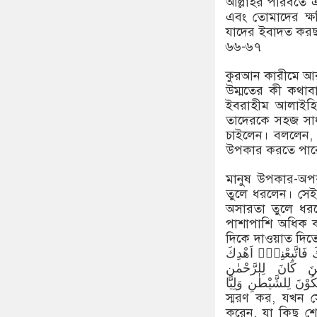
আল্লাহর পরিবর্ত
এবং তোমাদের ক্
যাদের ইবাদত করছ 
৬৬-৬৭
কুরআন কারীমে আ
উম্মতের কী কথাবা
ইবরাহীম আলাইহি
তাদেরকে সহজ সাধা
চাইলেন। বললেন,
উপকার করতে পারে
মানুষ উপকার-অপকা
তুলে ধরলেন। সেইস
অসারতা তুলে ধর
পাশাপাশি অধিক ক
দিকে দাওয়াত দিতে গিয়ে বললেন- َا یَسْمَعُ وَ لَا یُبْصِرُ وَ
ْ یَاْتِكَ فَاتَّبِعْنِیْۤ اَهْدِكَ
یْطٰنَ كَانَ لِلرَّحْمٰنِ
ُوْنَ لِلشَّیْطٰنِ وَلِیًّا
স্মরণ কর, যখন 
করেন, যা কিছু 