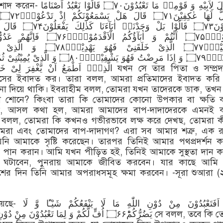
اِذْ قَالَ لِاَبِیْهِ وَ قَوْمِهٖ مَا تَعْ
یَضُرُّوْنَ۝۷۳ قَالُوْا بَلْ و
تَعْبُدُوْنَۙ۝۷۵ اَنْتُمْ وَ اٰبَآؤُكُمُ ال
الْعٰلَمِیْنَۙ۝۷۷ الَّذِیْ خَلَقَنِیْ ف
الَّذِیْۤ اَطْمَعُ اَنْ یَّغْفِرَ  যখন সে তার পিতা ও সম্প্রদায়কে
সের ইবাদত কর। তারা বলল, আমরা প্রতিমাদের ইবাদত করি
না দিয়ে থাকি। ইবরাহীম বলল, তোমরা যখন তাদেরকে ডাক, তখন
 শোনে? কিংবা তারা কি তোমাদের কোনো উপকার বা ক্ষতি 
ল, আসল কথা হল, আমরা আমাদের বাপ-দাদাদেরকে এমনই 
ম বলল, তোমরা কি কখনও গভীরভাবে লক্ষ করে দেখছ, তোমরা ক
রা এবং তোমাদের বাপ-দাদাগণ? এরা সব আমার শত্রু, এক রাব
নি আমাকে সৃষ্টি করেছেন। তারপর তিনিই আমার পথপ্রদর্শন 
পান করান। আমি যখন পীড়িত হই, তিনিই আমাকে সুস্থতা দান 
যু ঘটাবেন, পুনরায় আমাকে জীবিত করবেন। যার কাছে আমি
াশের দিন তিনি আমার অপরাধসমূহ ক্ষমা করবেন। -সূরা শুআরা (
قَالَ اَفَتَعْبُدُوْنَ مِن
یَضُرُّكُمْؕ۝۶۶ اُفٍّ لَّكُمْ وَ لِمَا تَعْبُدُوْنَ সে বলল, তবে কি তোমরা