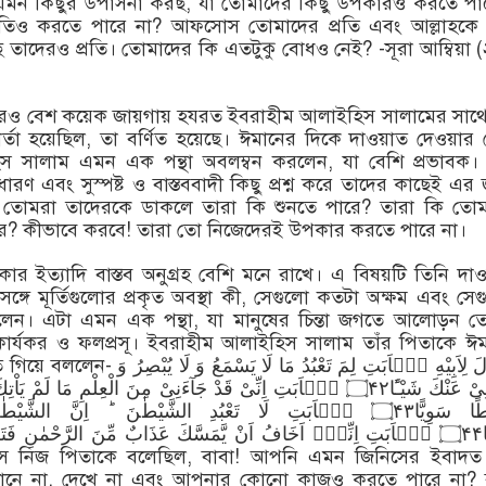
ে এমন কিছুর উপাসনা করছ, যা তোমাদের কিছু উপকারও করতে পা
ষতিও করতে পারে না? আফসোস তোমাদের প্রতি এবং আল্লাহকে 
তাদেরও প্রতি। তোমাদের কি এতটুকু বোধও নেই? -সূরা আম্বিয়া (
রও বেশ কয়েক জায়গায় হযরত ইবরাহীম আলাইহিস সালামের সাথে 
র্তা হয়েছিল, তা বর্ণিত হয়েছে। ঈমানের দিকে দাওয়াত দেওয়ার ক্ষ
স সালাম এমন এক পন্থা অবলম্বন করলেন, যা বেশি প্রভাবক। 
রণ এবং সুস্পষ্ট ও বাস্তববাদী কিছু প্রশ্ন করে তাদের কাছেই এর
 তোমরা তাদেরকে ডাকলে তারা কি শুনতে পারে? তারা কি তোম
? কীভাবে করবে! তারা তো নিজেদেরই উপকার করতে পারে না।
র ইত্যাদি বাস্তব অনুগ্রহ বেশি মনে রাখে। এ বিষয়টি তিনি দা
ঙ্গে মূর্তিগুলোর প্রকৃত অবস্থা কী, সেগুলো কতটা অক্ষম এবং সে
লেন। এটা এমন এক পন্থা, যা মানুষের চিন্তা জগতে আলোড়ন ত
ার্যকর ও ফলপ্রসূ। ইবরাহীম আলাইহিস সালাম তাঁর পিতাকে ঈ
اِذْ قَالَ لِاَبِیْهِ یٰۤاَبَتِ لِمَ تَعْبُدُ مَا ل
لَا یُغْنِیْ عَنْكَ شَیْـًٔا۝۴۲ یٰۤاَبَتِ اِنِّیْ قَدْ جَآءَنِیْ مِنَ الْعِلْمِ مَا لَم
صِرَاطًا سَوِیًّا۝۴۳ یٰۤاَبَتِ لَا تَعْبُدِ الشَّیْطٰنَ ؕ اِنَّ الشَّ
عَصِیًّا۝۴۴ یٰۤاَبَتِ اِنِّیْۤ اَخَافُ اَنْ یَّمَسَّكَ عَذَابٌ مِّنَ الرَّحْمٰنِ فَتَك
সে নিজ পিতাকে বলেছিল, বাবা! আপনি এমন জিনিসের ইবাদত
শোনে না, দেখে না এবং আপনার কোনো কাজও করতে পারে না? ব