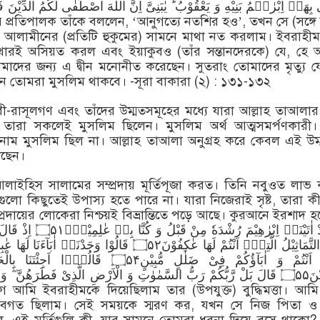
ِهَاۤ اِبْرٰهٖمُ بَنِیْهِ وَ یَعْقُوْبُ ؕ یٰبَنِیَّ اِنَّ اللّٰهَ اصْطَفٰی لَكُمُ الدِّیْنَ فَلَا تَ
 আলামীনের (প্রতিটি হুকুমের) সামনে মাথা নত করলাম। ইবরাহীম
থারই অসিয়ত করল এবং ইয়াকুবও (তাঁর সন্তানদেরকে) যে, হে
তোমাদের জন্য এ দ্বীন মনোনীত করেছেন। সুতরাং তোমাদের মৃত্যু 
ন তোমরা মুসলিম থাকবে। -সূরা বাকারা (২) : ১৩১-১৩২
তী নবী-রাসূলগণ এবং তাঁদের উম্মতসমূহের মধ্যে যারা আল্লাহ তাআলার 
তারা সকলেই মুসলিম ছিলেন। মুসলিম অর্থ আত্মসমর্পণকারী। ক
 নাম মুসলিম ছিল না। আল্লাহ তাআলা অনুগ্রহ করে কেবল এই উম
েছেন।
াইহিস সালামের সম্প্রদায় মূর্তিপূজা করত। তিনি নবুওত লাভ
লো কিছুতেই উপাস্য হতে পারে না। যারা নিজেরাই সৃষ্ট, তারা ক
সম্প্রদায়ের লোকেরা নিশ্চয়ই বিভ্রান্তিতে পড়ে আছে। কুরআনে ইরশাদ হ
وَ لَقَدْ اٰتَیْنَاۤ اِبْرٰهِیْمَ 
كُنْتُمْ اَنْتُمْ وَ اٰبَآؤُكُمْ فِیْ ضَلٰلٍ مُّبِیْنٍ۝۵۴ ق
اللّٰعِبِیْنَ۝۵۵ قَالَ بَلْ رَّبُّكُمْ رَبُّ السَّمٰوٰتِ وَ الْاَرْضِ الَّذِیْ فَطَرَهُنَّ ۖؗ
র্ণ অবগত ছিলাম। সেই সময়কে স্মরণ কর, যখন সে নিজ পিতা ও