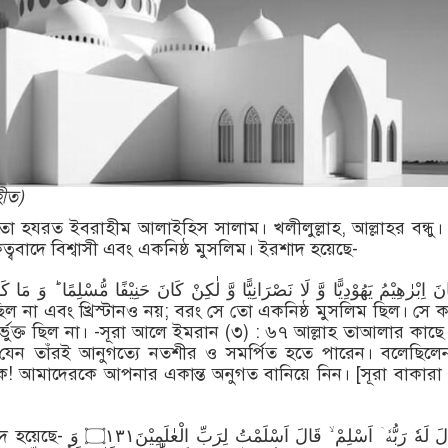
হীত)
া হযরত ইবরাহীম আলাইহিস সালাম। খলীলুল্লাহ, আল্লাহর বন্ধু।
্ববাদে বিশ্বাসী এবং একনিষ্ঠ মুসলিম। ইরশাদ হয়েছে-
َ اِبْرٰهِیْمُ یَهُوْدِیًّا وَّ لَا نَصْرَانِیًّا وَّ لٰكِنْ كَانَ حَنِیْفًا مُّسْلِمًا ؕ وَ مَا
িল না এবং খ্রিস্টানও নয়; বরং সে তো একনিষ্ঠ মুসলিম ছিল। সে
র্ভুক্ত ছিল না। -সূরা আলে ইমরান (৩) : ৬৭ আল্লাহ তাআলার কাছে
েন তাঁরই আনুগত্যে নতশীর ও সমর্পিত হতে পারেন। বলেছিলে
! আমাদেরকে আপনার একান্ত অনুগত বানিয়ে নিন। [সূরা বাকারা 
اِذْ قَالَ لَهٗ رَبُّهٗۤ اَسْلِمْ ۙ قَ