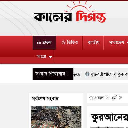
প্রচ্ছদ
ভিডিও
জাতীয়
সারাদেশ
আরো
সংবাদ শিরোনাম :
োরিয়ার বন্দি ২৫ শতাংশ বেড়েছে
যুক্তরাষ্ট্র পাশে থাকুক বা না থাকুক, ই
য়ান ও নামাজ পড়াবেন দেওবন্দের মুহতামিম
রিপাবলিক বাংলা ছাড়লেন জন
প্রচ্ছদ
ধর্ম
সর্বশেষ সংবাদ
েদন, বরগুনার এসআইয়ের বিরুদ্ধে ব্যবস্থা নেওয়া
জুলাই স্মৃতি জাদুঘর নত
ৌদির বিনিয়োগের আহবান প্রধানমন্ত্রীর
হাসপাতালে হামলায় ছাত্রদল ও 
কুরআনের
়েলীরা,হাতছাড়ার ঝুঁকিতে জরুরি বৈঠক জর্ডানের
ভারী বৃষ্টি ও পাহাড়ি