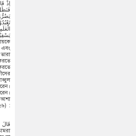
 এবং
 তারা
করতে
করতে
ীসের
্বুল
করেন।
করেন।
 আশা
২৬) :