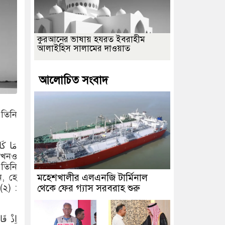
কুরআনের ভাষায় হযরত ইবরাহীম
আলাইহিস সালামের দাওয়াত
আলোচিত সংবাদ
 তিনি
مَا كَان
 কখনও
 তিনি
মহেশখালীর এলএনজি টার্মিনাল
ন, হে
থেকে ফের গ্যাস সরবরাহ শুরু
(২) :