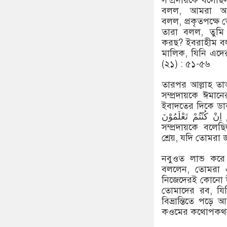
সম্প্রদায়কে বলেছ
বলল, আমরা আম
বলল, প্রকৃতপক্ষে 
তারা বলল, তুমি
করছ? ইবরাহীম বল
মালিক, যিনি এদের
(২১) : ৫১-৫৬
তারপর আল্লাহ ত
সম্প্রদায়কে ঈমান
ইবাদতের দিকে ডাক দিলেন। কুরআনে ইরশ
 خَیْرٌ لَّكُمْ اِنْ كُنْتُمْ تَعْلَمُوْنَ
সম্প্রদায়কে বল
শ্রেয়, যদি তোমরা 
নবুওত লাভ করে ত
বললেন, তোমরা 
নিজেদেরই কোনো 
তোমাদের রব, যিন
বিভ্রান্তিতে পড়
কওমের কথোপকথন ব