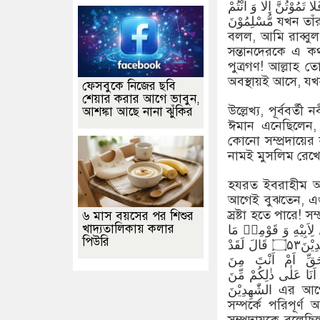
مُوْتُنَّ اِلَّا وَ اَنْتُمْ
مُّسْلِمُوْنَ যখন তাঁর প্রতিপালক তাঁকে বললেন, ‘আনুগত্যে নতশির হও’, তখন সে (সঙ্গে সঙ্গে)
বলল, আমি রাব্বুল
সন্তানদেরকে এ ক
পুত্রগণ! আল্লাহ 
অবস্থায়ই আসে, যখ
ফেসবুকে নিজের ছবি
শেয়ার করার আগে ভাবুন,
উল্লেখ্য, পূর্ববর্
আশঙ্কা আছে নানা ঝুঁকির
ঈমান এনেছিলেন, 
কোনো সম্প্রদায়ের
নামই মুসলিম রেখ
হযরত ইবরাহীম আল
আগেই বুঝতেন, এগু
স্রষ্টা হতে পারে! 
৬ মাস বয়সের পর শিশুর
খাদ্যতালিকায় কলার
رُشْدَهٗ مِنْ قَبْلُ وَ كُنَّا بِهٖ عٰلِمِیْنَۚ۝۵۱ اِذْ قَالَ لِاَبِیْهِ وَ قَوْمِهٖ مَا
পিউরি
هٰذِهِ التَّمَاثِیْلُ الَّتِیْۤ اَنْتُمْ لَهَا عٰكِفُوْنَ۝۵۲ قَالُوْا وَجَدْنَاۤ اٰبَآءَنَا لَهَا عٰبِدِیْنَ۝۵۳ قَالَ لَقَدْ
َالُوْۤا اَجِئْتَنَا بِالْحَقِّ اَمْ اَنْتَ مِنَ
 وَ اَنَا عَلٰی ذٰلِكُمْ مِّنَ
الشّٰهِدِیْنَ এর আগে আমি ইবরাহীমকে দিয়েছিলাম তার (উপযুক্ত) বুদ্ধিমত্তা। আমি তার
সম্পর্কে পরিপূ