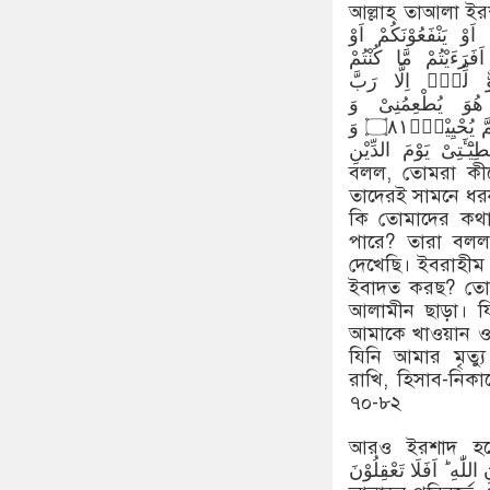
আল্লাহ তাআলা ইরশাদ করেন- بُدُوْنَ۝۷۰ قَالُوْا نَعْبُدُ اَصْنَامًا
فَنَظَلُّ لَهَا عٰكِفِیْنَ۝۷۱ قَالَ هَلْ یَسْمَعُوْنَكُمْ اِذْ تَدْعُوْنَۙ۝۷۲ اَوْ یَنْفَعُوْنَكُمْ اَوْ
َجَدْنَاۤ اٰبَآءَنَا كَذٰلِكَ یَفْعَلُوْنَ۝۷۴ قَالَ اَفَرَءَیْتُمْ مَّا كُنْتُمْ
ْاَقْدَمُوْنَؗۖ۝۷۶ فَاِنَّهُمْ عَدُوٌّ لِّیْۤ اِلَّا رَبَّ
َهُوَ یَهْدِیْنِۙ۝۷۸ وَ الَّذِیْ هُوَ یُطْعِمُنِیْ وَ
یَسْقِیْنِۙ۝۷۹ وَ اِذَا مَرِضْتُ فَهُوَ یَشْفِیْنِ۪ۙ۝۸۰ وَ الَّذِیْ یُمِیْتُنِیْ ثُمَّ یُحْیِیْنِۙ۝۸۱ وَ
لِیْ خَطِیْٓـَٔتِیْ یَوْمَ الدِّیْنِ
বলল, তোমরা কী
তাদেরই সামনে ধর
কি তোমাদের কথা
পারে? তারা বল
দেখেছি। ইবরাহী
ইবাদত করছ? তোম
আলামীন ছাড়া। যি
আমাকে খাওয়ান ও 
যিনি আমার মৃত্
রাখি, হিসাব-নিক
৭০-৮২
আরও ইরশাদ হয়েছে- ْ دُوْنِ اللّٰهِ مَا لَا یَنْفَعُكُمْ شَیْـًٔا وَّ لَا
 مِنْ دُوْنِ اللّٰهِ ؕ اَفَلَا تَعْقِلُوْنَ