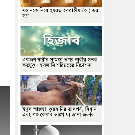
সন্তানকে নিয়ে হযরত ইবরাহীম (আ) এর
স্বপ্ন
একজন নারীর সামনে অপর নারীর সতর
কতটুকু : ইসলামি শরিয়তের নির্দেশনা
ঈদুল আজহা: কুরবানির তাৎপর্য, বিধান
এবং পশু কেনার আগে যা জানা জরুরি