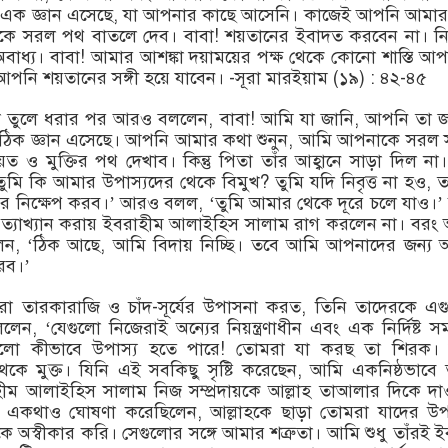
এক জ্ঞান এসেছে, যা আপনার কাছে আসেনি। কাজেই আপনি আমার
কে সরল পথ বাতলে দেব। বাবা! শয়তানের ইবাদত করবেন না। নি
াধ্য। বাবা! আমার আশঙ্কা দয়াময়ের পক্ষ থেকে কোনো শাস্তি আ
 আপনি শয়তানের সঙ্গী হয়ে যাবেন। -সূরা মারইয়াম (১৯) : ৪২-৪৫
রতা তুলে ধরার পর আরও বললেন, বাবা! আমি যা জানি, আপনি তা 
ঠিক জ্ঞান এসেছে। আপনি আমার কথা শুনুন, আমি আপনাকে সরল
ত ও মুক্তির পথ দেখাব। কিন্তু পিতা তাঁর আহ্বানে সাড়া দিল না
ুমি কি আমার উপাস্যদের থেকে বিমুখ? তুমি যদি নিবৃত্ত না হও, 
 নিক্ষেপ করব।’ আরও বলল, ‘তুমি আমার থেকে দূরে চলে যাও।’
্রত্যাখ্যান করায় ইবরাহীম আলাইহিস সালাম রাগ করলেন না। বর
েন, ‘ঠিক আছে, আমি বিদায় নিচ্ছি। তবে আমি আপনাদের জন্য 
রব।’
 যারা তারকারাজি ও চাঁদ-সূর্যের উপাসনা করত, তিনি তাদেরকে এ
লেন, ‘যেগুলো নিজেরাই অন্যের নিয়ন্ত্রণাধীন এবং এক নির্দিষ্ট 
ুলো কীভাবে উপাস্য হতে পারে! তোমরা যা করছ তা শিরক।
ে মুক্ত। যিনি এই সবকিছু সৃষ্টি করেছেন, আমি একনিষ্ঠভাবে 
ীম আলাইহিস সালাম নিজ সম্প্রদায়কে আল্লাহ তাআলার দিকে দ
ি একথাও ঘোষণা করেছিলেন, আল্লাহকে ছাড়া তোমরা যাদের উপ
 অস্বীকার করি। সেগুলোর সঙ্গে আমার শত্রুতা। আমি শুধু তাঁরই 