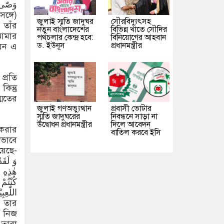
وَصّٰی ب
জুলাই স্মৃতি জাদুঘর
সৌরবিদ্যুৎসহ
 তাঁর
নতুন বাংলাদেশের
বিভিন্ন খাতে সৌদির
 আমার
পথচলার কেন্দ্র হবে:
বিনিয়োগের আহবান
ড. ইউনূস
প্রধানমন্ত্রীর
যেন এ
প্রতি
িন্তু
্মতের
জুলাই গণঅভ্যুত্থান
প্রবাসী ভোটার
স্মৃতি জাদুঘরের
নিবন্ধনে সাড়া না
উদ্বোধন প্রধানমন্ত্রীর
দিলে আবেদন
 করার
বাতিল করবে ইসি
ীভাবে
য়েছে-
 নিজ