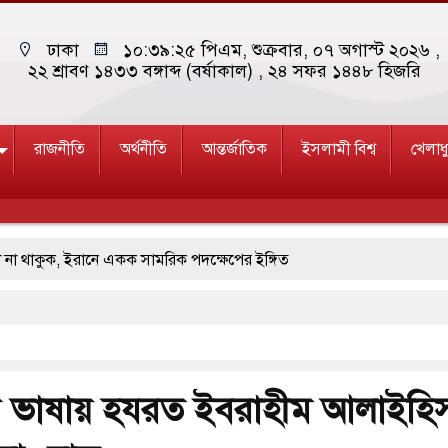
ঢাকা
১০:৩৯:২৬ পিএম
, শুক্রবার, ০৭ অগাস্ট ২০২৬ ,
২২ শ্রাবণ ১৪৩৩ বঙ্গাব্দ (বর্ষাকাল)
, ২৪ সফর ১৪৪৮ হিজরি
রাজনীতি
অর্থনীতি
আন্তর্জাতিক
ইসলামী বিশ্ব
খেলাধ
রানে একক সামরিক পদক্ষেপের ইঙ্গিত
প্রিয় ভারতীয় সাংবাদিক ময়ূখ রঞ্জন ঘোষ
ুন বাংলাদেশের পথচলার কেন্দ্র হবে: ড. ইউনূস
ছাত্রলীগের আচরণ ইসরায়েলের মতো: সাদিক
 ভাষায় হযরত ইবরাহীম আলাইহি
 ঢলে ফুঁসে উঠেছে তিস্তা