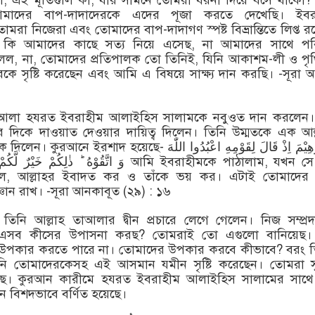
িল, এই মূর্তিগুলি কী, যার সামনে তোমরা ধরনা দিয়ে বসে থাকো?
াদের বাপ-দাদাদেরকে এদের পূজা করতে দেখেছি। ইবর
তোমরা নিজেরা এবং তোমাদের বাপ-দাদাগণ স্পষ্ট বিভ্রান্তিতে লিপ্ত র
 কি আমাদের কাছে সত্য নিয়ে এসেছ, না আমাদের সাথে পর
ল, না, তোমাদের প্রতিপালক তো তিনিই, যিনি আকাশম-লী ও পৃ
কে সৃষ্টি করেছেন এবং আমি এ বিষয়ে সাক্ষ্য দান করছি। -সূরা আম
াআলা হযরত ইবরাহীম আলাইহিস সালামকে নবুওত দান করলেন।
ের দিকে দাওয়াত দেওয়ার দায়িত্ব দিলেন। তিনি উম্মতকে এক আল
াদ হয়েছে- وَ اِبْرٰهِیْمَ اِذْ قَالَ لِقَوْمِهِ اعْبُدُوا اللّٰهَ
وَ اتَّقُوْهُ ؕ ذٰلِكُمْ আমি ইবরাহীমকে পাঠালাম, যখন সে তার
েছিল, আল্লাহর ইবাদত কর ও তাঁকে ভয় কর। এটাই তোমাদের প
জ্ঞান রাখ। -সূরা আনকাবূত (২৯) : ১৬
িনি আল্লাহ তাআলার দ্বীন প্রচারে লেগে গেলেন। নিজ সম্প্র
এসব কীসের উপাসনা করছ? তোমরাই তো এগুলো বানিয়েছ।
উপকার করতে পারে না। তোমাদের উপকার করবে কীভাবে? বরং ত
ি তোমাদেরকেসহ এই আসমান যমীন সৃষ্টি করেছেন। তোমরা সুস
ে আছ। কুরআন কারীমে হযরত ইবরাহীম আলাইহিস সালামের সাথে
িশদভাবে বর্ণিত হয়েছে।