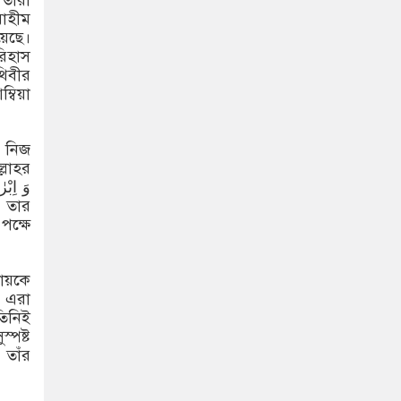
 তারা
াহীম
য়েছে।
িহাস
থিবীর
্বিয়া
 নিজ
্লাহর
ক্ষে
দায়কে
 এরা
িনিই
্পষ্ট
 তাঁর