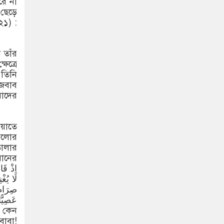
রে না
ছেড়ে
২১) :
তাঁর
েত্রে
তিনি
 জবাব
াদের
ওয়াতে
গুলোর
োলার
মানের
 কেন
াবা!