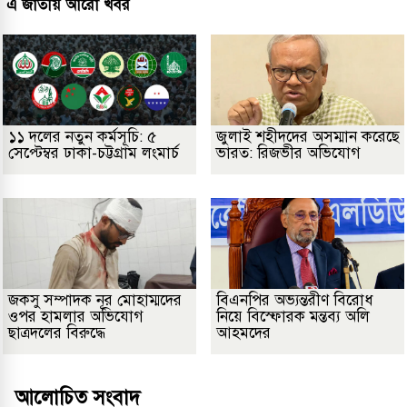
এ জাতীয় আরো খবর
১১ দলের নতুন কর্মসূচি: ৫
জুলাই শহীদদের অসম্মান করেছে
সেপ্টেম্বর ঢাকা-চট্টগ্রাম লংমার্চ
ভারত: রিজভীর অভিযোগ
জকসু সম্পাদক নূর মোহাম্মদের
বিএনপির অভ্যন্তরীণ বিরোধ
ওপর হামলার অভিযোগ
নিয়ে বিস্ফোরক মন্তব্য অলি
ছাত্রদলের বিরুদ্ধে
আহমদের
আলোচিত সংবাদ