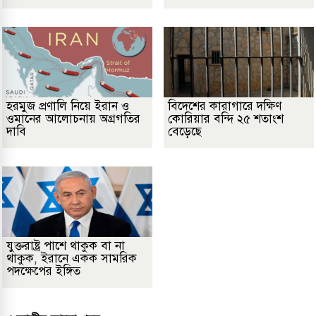
হরমুজ প্রণালি নিয়ে ইরান ও
বিদেশের কারাগারে দক্ষিণ
ওমানের আলোচনায় অগ্রগতির
কোরিয়ার বন্দি ২৫ শতাংশ
দাবি
বেড়েছে
যুক্তরাষ্ট্র পাশে থাকুক বা না
থাকুক, ইরানে একক সামরিক
পদক্ষেপের ইঙ্গিত