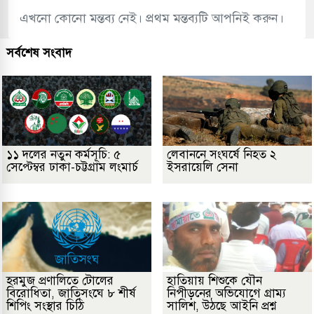
এখনো কোনো মন্তব্য নেই। প্রথম মন্তব্যটি আপনিই করুন।
সর্বশেষ সংবাদ
১১ দলের নতুন কর্মসূচি: ৫
লেবাননে সংঘর্ষে নিহত ২
সেপ্টেম্বর ঢাকা-চট্টগ্রাম লংমার্চ
ইসরায়েলি সেনা
হরমুজ প্রণালিতে টোলের
হাতিয়ায় শিশুকে যৌন
বিরোধিতা, জাতিসংঘে ৮ শীর্ষ
নিপীড়নের অভিযোগে গ্রাম্য
শিপিং সংস্থার চিঠি
সালিশ, উঠছে আইনি প্রশ্ন