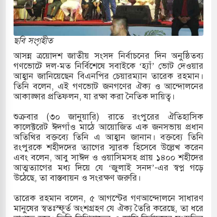
ের
ি ও পাহাড়ি ঢলে ফুঁসে উঠেছে তিস্তা
ছবি সংগৃহীত
ের মুক্তির দাবিতে পাকিস্তানজুড়ে পিটিআইয়ের আজ
আসন্ন ত্রয়োদশ জাতীয় সংসদ নির্বাচনের দিন অনুষ্ঠিতব্য
গণভোটে দল-মত নির্বিশেষে সবাইকে ‘হ্যাঁ’ ভোট দেওয়ার
আহ্বান জানিয়েছেন বিএনপির চেয়ারম্যান তারেক রহমান।
তিনি বলেন, এই গণভোট জনগণের ঐক্য ও আন্দোলনের
উত্তর কোরিয়ার ক্ষেপণাস্ত্র ইউনিট মোতায়েন করা হয়েছে:
আকাঙ্ক্ষার প্রতিফলন, যা রক্ষা করা নৈতিক দায়িত্ব।
শুক্রবার (৩০ জানুয়ারি) রাতে রংপুরের ঐতিহাসিক
কালেক্টরেট ঈদগাঁও মাঠে আয়োজিত এক জনসভায় প্রধান
্যুত্থান স্মৃতি জাদুঘরের উদ্বোধন প্রধানমন্ত্রীর
অতিথির বক্তব্যে তিনি এ আহ্বান জানান। বক্তব্যে তিনি
রংপুরকে শহীদদের ত্যাগের স্মারক হিসেবে উল্লেখ করেন
গরে ইয়েমেন উপকূলে হামলার শিকার ভারতীয় জাহাজ
এবং বলেন, আবু সাঈদ ও ওয়াসিমসহ প্রায় ১৪০০ শহীদের
আত্মত্যাগের মধ্য দিয়ে যে ‘জুলাই সনদ’-এর স্বপ্ন গড়ে
উঠেছে, তা বাস্তবায়ন ও সংরক্ষণ জরুরি।
জ্য পর্যালোচনায় পোশাক রপ্তানিতে দ্বিতীয় স্থানে বাংলাদেশ
তারেক রহমান বলেন, ৫ আগস্টের গণআন্দোলনে সাধারণ
মানুষের স্বতঃস্ফূর্ত অংশগ্রহণ যে ঐক্য তৈরি করেছে, তা ধরে
তিহাসিক জুলাই গণঅভ্যুত্থান দিবস