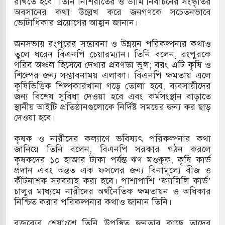
রাখতে হবে। তিনি নিশিরাতের ও ডামি নির্বাচনের সংস্কৃতির
অবসানের কথা উল্লেখ করে জনগণকে সচেতনভাবে
 মামলায় একমাত্র আসামি অবসরপ্রাপ্ত সেনাসদস্য জামিনে
ভোটাধিকার প্রয়োগের আহ্বান জানান।
জনসভায় রংপুরের সম্ভাবনা ও উন্নয়ন পরিকল্পনার কথাও
তুলে ধরেন বিএনপি চেয়ারম্যান। তিনি বলেন, রংপুরকে
া তাপবিদ্যুৎ কেন্দ্রের ইউনিট-১ এ আবারও বিদ্যুৎ উৎপাদন
গরিব অঞ্চল হিসেবে দেখার প্রবণতা ভুল; বরং এটি কৃষি ও
শিল্পের জন্য সম্ভাবনাময় এলাকা। বিএনপি ক্ষমতায় এলে
কৃষিভিত্তিক শিল্পকারখানা গড়ে তোলা হবে, ব্যবসায়ীদের
জন্য বিশেষ সুবিধা দেওয়া হবে এবং কর্মসংস্থান বাড়াতে
াতিয়া-কুতুবদিয়া শিপিং চ্যানেলে জালের জড়ালে মারাত্মক
স্থানীয় আইটি প্রতিষ্ঠানগুলোকে নির্দিষ্ট সময়ের জন্য কর ছাড়
দেওয়া হবে।
কৃষক ও নারীদের কল্যাণে ভবিষ্যৎ পরিকল্পনার কথা
রিন সিটিতে রুশ নাগরিকদের মারামারি: নিহত ১
জানিয়ে তিনি বলেন, বিএনপি সরকার গঠন করলে
কৃষকদের ১০ হাজার টাকা পর্যন্ত ঋণ মওকুফ, কৃষি কার্ড
প্রদান এবং অন্তত এক ফসলের জন্য বিনামূল্যে বীজ ও
কীটনাশক সরবরাহ করা হবে। পাশাপাশি ‘ফ্যামিলি কার্ড’
চালুর মাধ্যমে নারীদের অর্থনৈতিক ক্ষমতায়ন ও অধিকার
নিশ্চিত করার পরিকল্পনার কথাও জানান তিনি।
বক্তব্যের শেষাংশে তিনি উপস্থিত জনতার কাছে তাদের