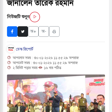
জানালেন তারেক রহমান
বাংলা ছাড়লেন জনপ্রিয় ভারতীয় সাংবাদিক ময়ূখ রঞ্জন
নিউজটি শুনুন
 শোন অ্যারেস্ট আবেদন, বরগুনার এসআইয়ের বিরুদ্ধে
অ+
অ-
ডেস্ক রিপোর্ট
ৃতি জাদুঘর নতুন বাংলাদেশের পথচলার কেন্দ্র হবে: ড.
আপলোড সময় : ৩০-০১-২০২৬ ১১:৫৫:২৯ অপরাহ্ন
আপডেট সময় : ৩০-০১-২০২৬ ১১:৫৫:২৯ অপরাহ্ন
২ মিনিট পড়ার সময়
১৬ বার পঠিত
ৎসহ বিভিন্ন খাতে সৌদির বিনিয়োগের আহবান প্রধানমন্ত্রীর
ে হামলায় ছাত্রদল ও ছাত্রলীগের আচরণ ইসরায়েলের
দখলের পথে ইসরায়েলীরা,হাতছাড়ার ঝুঁকিতে জরুরি