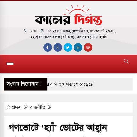
ঢাকা
১০:২১:৪৮ এএম
, বৃহস্পতিবার, ০৬ অগাস্ট ২০২৬ ,
২২ শ্রাবণ ১৪৩৩ বঙ্গাব্দ (বর্ষাকাল)
, ২৩ সফর ১৪৪৮ হিজরি
সংবাদ শিরোনাম :
ারাগারে দক্ষিণ কোরিয়ার বন্দি ২৫ শতাংশ বেড়েছে
ট্র পাশে থাকুক বা না থাকুক, ইরানে একক সামরিক পদক্ষেপের
প্রচ্ছদ
রাজনীতি
োকাররমে জুমার বয়ান ও নামাজ পড়াবেন দেওবন্দের
গণভোটে ‘হ্যাঁ’ ভোটের আহ্বান