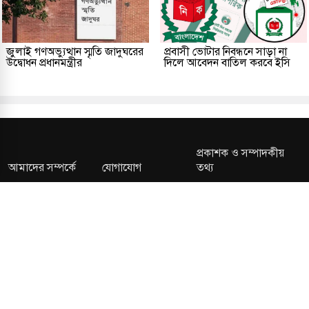
জুলাই গণঅভ্যুত্থান স্মৃতি জাদুঘরের
প্রবাসী ভোটার নিবন্ধনে সাড়া না
উদ্বোধন প্রধানমন্ত্রীর
দিলে আবেদন বাতিল করবে ইসি
প্রকাশক ও সম্পাদকীয়
আমাদের সম্পর্কে
যোগাযোগ
তথ্য
সম্পাদকীয় নীতি
সংশোধন নীতি
গোপনীয়তা নীতি
লাইসেন্স নং: TRAD/DNCC/013106/2024 বার্তা বিভাগ:
news@kalerdiganta.com
অফিস:
info@kalerdiganta.com
যোগাযোগ: মিরপুর, শেওড়াপাড়া হটলাইন: 09638001009