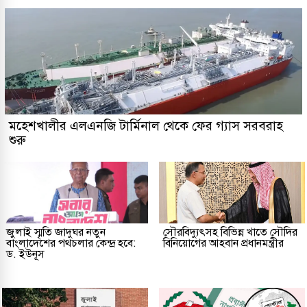
মহেশখালীর এলএনজি টার্মিনাল থেকে ফের গ্যাস সরবরাহ
শুরু
জুলাই স্মৃতি জাদুঘর নতুন
সৌরবিদ্যুৎসহ বিভিন্ন খাতে সৌদির
বাংলাদেশের পথচলার কেন্দ্র হবে:
বিনিয়োগের আহবান প্রধানমন্ত্রীর
ড. ইউনূস