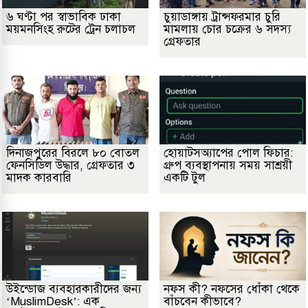
৬ ঘণ্টা পর স্বাভাবিক ঢাকা
চুয়াডাঙ্গায় ট্রান্সফরমার চুরি
ময়মনসিংহ রুটের ট্রেন চলাচল
মামলায় চোর চক্রের ৬ সদস্য
গ্রেফতার
দিনাজপুরের বিরলে ৮০ বোতল
হোয়াটসঅ্যাপের পোল ফিচার:
ফেনসিডিল উদ্ধার, গ্রেফতার ৩
গ্রুপ ব্যবস্থাপনায় সময় সাশ্রয়ী
মাদক কারবারি
একটি টুল
উইন্ডোজ ব্যবহারকারীদের জন্য
নফস কী? নফসের ধোঁকা থেকে
‘MuslimDesk’: এক
বাঁচবেন কীভাবে?