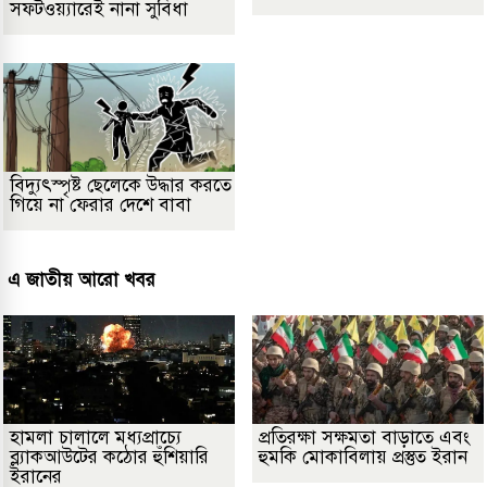
সফটওয়্যারেই নানা সুবিধা
বিদ্যুৎস্পৃষ্ট ছেলেকে উদ্ধার করতে
গিয়ে না ফেরার দেশে বাবা
এ জাতীয় আরো খবর
হামলা চালালে মধ্যপ্রাচ্যে
প্রতিরক্ষা সক্ষমতা বাড়াতে এবং
ব্ল্যাকআউটের কঠোর হুঁশিয়ারি
হুমকি মোকাবিলায় প্রস্তুত ইরান
ইরানের