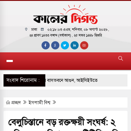
ঢাকা
০২:১৮:০৪ এএম
, শনিবার, ০৮ অগাস্ট ২০২৬ ,
২৪ শ্রাবণ ১৪৩৩ বঙ্গাব্দ (বর্ষাকাল)
, ২৫ সফর ১৪৪৮ হিজরি
সংবাদ শিরোনাম :
 পাকিস্তানি হাইকমিশনারের বাসভবনে আগুন, আইসিইউতে
প্রচ্ছদ
ইসলামী বিশ্ব
পরিবর্তন হয়ে আসছে ‘স্পেশাল রেসপন্স ব্যাটালিয়ন
বেলুচিস্তানে বড় রক্তক্ষয়ী সংঘর্ষ: ২
 বাসের মুখোমুখি সংঘর্ষে ৯ জন নিহত