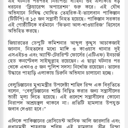
এই ঘটনার পরপরই নিরাপত্তা বাহিনী ওই এলাকায় বড়
ধরনের ‘ক্লিয়ারেন্স অপারেশন’ শুরু করে। এই যৌথ
খলের পথে ইসরায়েলীরা,হাতছাড়ার ঝুঁকিতে জরুরি
অভিযানে নিষিদ্ধ ঘোষিত তেহরিক-ই-তালেবান পাকিস্তান
(টিটিপি)-র ১৫ জন সন্ত্রাসী নিহত হয়েছে। পাকিস্তান সরকার
এই গোষ্ঠীটিকে বর্তমানে ‘ফিতনা আল-খাওয়ারিজ’ হিসেবে
অভিহিত করছে।
ও পাহাড়ি ঢলে ফুঁসে উঠেছে তিস্তা
জিয়ারতের ডেপুটি কমিশনার আব্দুল কুদ্দুস আচাকজাই
র মুক্তির দাবিতে পাকিস্তানজুড়ে পিটিআইয়ের আজ
জানান, নিহতদের মধ্যে মাঙ্গি ও কাওয়াস থানার দুই
এসএইচও এবং অ্যান্টি-টেররিস্ট ফোর্সের (এটিএফ) ইনচার্জ
হেড কনস্টেবল সাইফুল্লাহ রয়েছেন। এ ছাড়া ঘটনার পর
থেকে এখনও ৫ জন পুলিশ সদস্য নিখোঁজ রয়েছেন। তাদের
্তর কোরিয়ার ক্ষেপণাস্ত্র ইউনিট মোতায়েন করা হয়েছে:
উদ্ধারে পাহাড়ি এলাকায় চিরুনি অভিযান চালানো হচ্ছে।
বেলুচিস্তানের মুখ্যমন্ত্রীর উপদেষ্টা শাহিদ রিন্দ এক বিবৃতিতে
বলেন, “বেলুচিস্তানের শান্তি বিঘ্নিত করার জন্য সন্ত্রাসীদের
ভারী মূল্য দিতে হয়েছে। এই প্রদেশে সন্ত্রাসীদের কোনো
নিরাপদ আশ্রয়স্থল থাকবে না। প্রতিটি হামলার উপযুক্ত
জবাব দেওয়া হবে।”
এদিকে পাকিস্তানের প্রেসিডেন্ট আসিফ আলি জারদারি এবং
প্রধানমন্ত্রী শাহবাজ শরিফ এই হামলার তীব্র নিন্দা