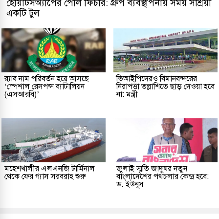
হোয়াটসঅ্যাপের পোল ফিচার: গ্রুপ ব্যবস্থাপনায় সময় সাশ্রয়ী
একটি টুল
র‌্যাব নাম পরিবর্তন হয়ে আসছে
ভিআইপিদেরও বিমানবন্দরের
‘স্পেশাল রেসপন্স ব্যাটালিয়ন
নিরাপত্তা তল্লাশিতে ছাড় দেওয়া হবে
(এসআরবি)’
না: মন্ত্রী
মহেশখালীর এলএনজি টার্মিনাল
জুলাই স্মৃতি জাদুঘর নতুন
থেকে ফের গ্যাস সরবরাহ শুরু
বাংলাদেশের পথচলার কেন্দ্র হবে:
ড. ইউনূস