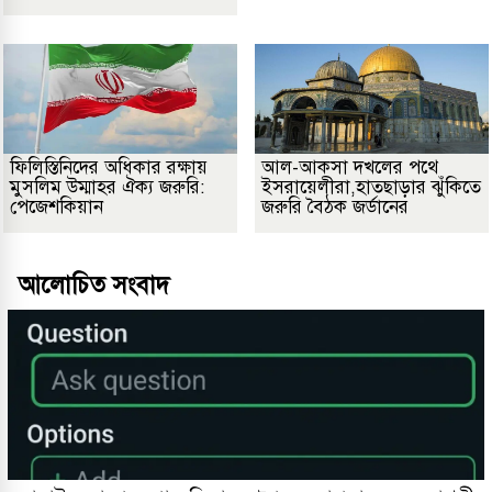
ফিলিস্তিনিদের অধিকার রক্ষায়
আল-আকসা দখলের পথে
মুসলিম উম্মাহর ঐক্য জরুরি:
ইসরায়েলীরা,হাতছাড়ার ঝুঁকিতে
পেজেশকিয়ান
জরুরি বৈঠক জর্ডানের
আলোচিত সংবাদ