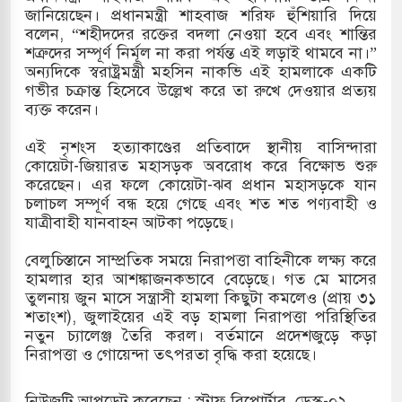
জানিয়েছেন। প্রধানমন্ত্রী শাহবাজ শরিফ হুঁশিয়ারি দিয়ে
বলেন, “শহীদদের রক্তের বদলা নেওয়া হবে এবং শান্তির
শত্রুদের সম্পূর্ণ নির্মূল না করা পর্যন্ত এই লড়াই থামবে না।”
অন্যদিকে স্বরাষ্ট্রমন্ত্রী মহসিন নাকভি এই হামলাকে একটি
গভীর চক্রান্ত হিসেবে উল্লেখ করে তা রুখে দেওয়ার প্রত্যয়
ব্যক্ত করেন।
এই নৃশংস হত্যাকাণ্ডের প্রতিবাদে স্থানীয় বাসিন্দারা
কোয়েটা-জিয়ারত মহাসড়ক অবরোধ করে বিক্ষোভ শুরু
করেছেন। এর ফলে কোয়েটা-ঝব প্রধান মহাসড়কে যান
চলাচল সম্পূর্ণ বন্ধ হয়ে গেছে এবং শত শত পণ্যবাহী ও
যাত্রীবাহী যানবাহন আটকা পড়েছে।
বেলুচিস্তানে সাম্প্রতিক সময়ে নিরাপত্তা বাহিনীকে লক্ষ্য করে
হামলার হার আশঙ্কাজনকভাবে বেড়েছে। গত মে মাসের
তুলনায় জুন মাসে সন্ত্রাসী হামলা কিছুটা কমলেও (প্রায় ৩১
শতাংশ), জুলাইয়ের এই বড় হামলা নিরাপত্তা পরিস্থিতির
নতুন চ্যালেঞ্জ তৈরি করল। বর্তমানে প্রদেশজুড়ে কড়া
নিরাপত্তা ও গোয়েন্দা তৎপরতা বৃদ্ধি করা হয়েছে।
নিউজটি আপডেট করেছেন : স্টাফ রিপোর্টার, ডেস্ক-০২