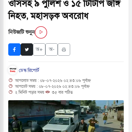
ওসিসহ ৯ পুলিশ ও ১৫ টিটিপি জঙ্গি
চাপায় ৬ শ্রমিক নিহত, আহত ১৫
নিহত, মহাসড়ক অবরোধ
 শব্দদূষণ নিয়ন্ত্রণে দেড় হাজার মসজিদ থেকে মাইক
নিউজটি শুনুন
 বন্দুকধারীর গুলিতে শিক্ষক নিহত, হামলাকারীর আত্মহত্যা
অ+
অ-
ে মধ্যপ্রাচ্যে ব্ল্যাকআউটের কঠোর হুঁশিয়ারি ইরানের
ডেস্ক রিপোর্ট
 বিমানবন্দরের নিরাপত্তা তল্লাশিতে ছাড় দেওয়া হবে না:
আপলোড সময় : ০৮-০৭-২০২৬ ০২:৪৩:০৬ পূর্বাহ্ন
আপডেট সময় : ০৮-০৭-২০২৬ ০২:৪৩:০৬ পূর্বাহ্ন
২ মিনিট পড়ার সময়
৩৫ বার পঠিত
রাগারে দক্ষিণ কোরিয়ার বন্দি ২৫ শতাংশ বেড়েছে
র পাশে থাকুক বা না থাকুক, ইরানে একক সামরিক পদক্ষেপের