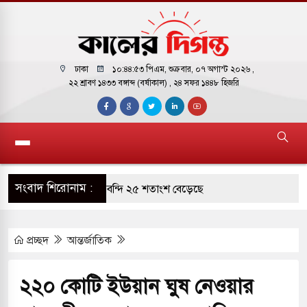
ঢাকা
১০:৪৪:৫৪ পিএম
, শুক্রবার, ০৭ অগাস্ট ২০২৬ ,
২২ শ্রাবণ ১৪৩৩ বঙ্গাব্দ (বর্ষাকাল)
, ২৪ সফর ১৪৪৮ হিজরি
সংবাদ শিরোনাম :
াগারে দক্ষিণ কোরিয়ার বন্দি ২৫ শতাংশ বেড়েছে
র পাশে থাকুক বা না থাকুক, ইরানে একক সামরিক পদক্ষেপের
প্রচ্ছদ
আন্তর্জাতিক
াররমে জুমার বয়ান ও নামাজ পড়াবেন দেওবন্দের
২২০ কোটি ইউয়ান ঘুষ নেওয়ার