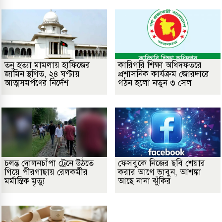
তনু হত্যা মামলায় হাফিজের
কারিগরি শিক্ষা অধিদফতরে
জামিন স্থগিত, ২৪ ঘণ্টায়
প্রশাসনিক কার্যক্রম জোরদারে
আত্মসমর্পণের নির্দেশ
গঠন হলো নতুন ৩ সেল
চলন্ত দোলনচাঁপা ট্রেনে উঠতে
ফেসবুকে নিজের ছবি শেয়ার
গিয়ে পীরগাছায় রেলকর্মীর
করার আগে ভাবুন, আশঙ্কা
মর্মান্তিক মৃত্যু
আছে নানা ঝুঁকির