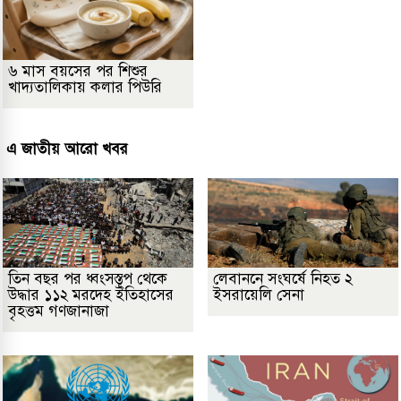
৬ মাস বয়সের পর শিশুর
খাদ্যতালিকায় কলার পিউরি
এ জাতীয় আরো খবর
তিন বছর পর ধ্বংসস্তূপ থেকে
লেবাননে সংঘর্ষে নিহত ২
উদ্ধার ১১২ মরদেহ ইতিহাসের
ইসরায়েলি সেনা
বৃহত্তম গণজানাজা