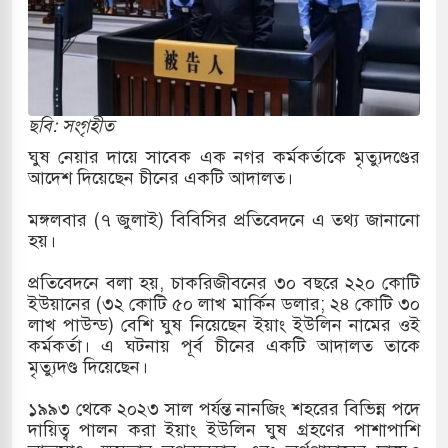
ও পাহাড়ি ঢলে ফুঁসে উঠেছে তিস্তা
 মুক্তির দাবিতে পাকিস্তানজুড়ে পিটিআইয়ের আজ
ছবি: সংগৃহীত
ঘুষ নেয়ার দায়ে সাবেক এক নগর কর্মকর্তাকে মৃত্যুদণ্ডের
আদেশ দিয়েছেন চীনের একটি আদালত।
্তর কোরিয়ার ক্ষেপণাস্ত্র ইউনিট মোতায়েন করা হয়েছে:
মঙ্গলবার (৭ জুলাই) বিবিসির প্রতিবেদনে এ তথ্য জানানো
হয়।
ত্থান স্মৃতি জাদুঘরের উদ্বোধন প্রধানমন্ত্রীর
প্রতিবেদনে বলা হয়, চাকরিজীবনের ৩০ বছরে ২২০ কোটি
ইউয়ানের (৩২ কোটি ৫০ লাখ মার্কিন ডলার; ২৪ কোটি ৩০
ে ইয়েমেন উপকূলে হামলার শিকার ভারতীয় জাহাজ
লাখ পাউন্ড) বেশি ঘুষ নিয়েছেন ইয়াং ইউলিন নামের ওই
কর্মকর্তা। এ ঘটনায় পূর্ব চীনের একটি আদালত তাকে
মৃত্যুদণ্ড দিয়েছেন।
য পর্যালোচনায় পোশাক রপ্তানিতে দ্বিতীয় স্থানে বাংলাদেশ
১৯৯৩ থেকে ২০২৩ সাল পর্যন্ত নানজিং শহরের বিভিন্ন পদে
দায়িত্ব পালন করা ইয়াং ইউলিন ঘুষ গ্রহণের পাশাপাশি
হাসিক জুলাই গণঅভ্যুত্থান দিবস