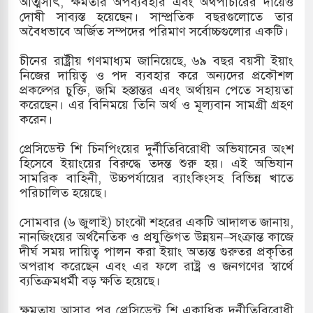
আত্মসাৎ, ক্ষমতার অপব্যবহার এবং অর্থপাচারের দায়েও
দোষী সাব্যস্ত হয়েছেন। সাম্প্রতিক বছরগুলোতে তার
ামলায় একমাত্র আসামি অবসরপ্রাপ্ত সেনাসদস্য জামিনে
অবৈধভাবে অর্জিত সম্পদের পরিমাণ সর্বোচ্চগুলোর একটি।
চীনের রাষ্ট্রীয় গণমাধ্যম জানিয়েছে, ৬৯ বছর বয়সী ইয়াং
নিজের দায়িত্ব ও পদ ব্যবহার করে অন্যদের প্রকৌশল
তাপবিদ্যুৎ কেন্দ্রের ইউনিট-১ এ আবারও বিদ্যুৎ উৎপাদন
প্রকল্পের চুক্তি, জমি হস্তান্তর এবং অর্থায়ন পেতে সহায়তা
করেছেন। এর বিনিময়ে তিনি অর্থ ও মূল্যবান সামগ্রী গ্রহণ
করেন।
িয়া-কুতুবদিয়া শিপিং চ্যানেলে জালের জড়ালে মারাত্মক
প্রেসিডেন্ট শি চিনপিংয়ের দুর্নীতিবিরোধী অভিযানের অংশ
হিসেবে ইয়াংয়ের বিরুদ্ধে তদন্ত শুরু হয়। এই অভিযান
সামরিক বাহিনী, উচ্চপর্যায়ের ব্যাংকিংসহ বিভিন্ন খাতে
পরিচালিত হয়েছে।
ন সিটিতে রুশ নাগরিকদের মারামারি: নিহত ১
সোমবার (৬ জুলাই) চাংঝৌ শহরের একটি আদালত জানায়,
নানজিংয়ের অর্থনৈতিক ও প্রযুক্তিগত উন্নয়ন–সংক্রান্ত কাজে
দীর্ঘ সময় দায়িত্ব পালন করা ইয়াং অত্যন্ত গুরুতর প্রকৃতির
অপরাধ করেছেন এবং এর ফলে রাষ্ট্র ও জনগণের স্বার্থে
ব্যতিক্রমধর্মী বড় ক্ষতি হয়েছে।
ক্ষমতায় আসার পর প্রেসিডেন্ট শি একাধিক দুর্নীতিবিরোধী