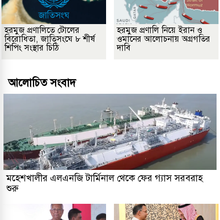
হরমুজ প্রণালিতে টোলের
হরমুজ প্রণালি নিয়ে ইরান ও
বিরোধিতা, জাতিসংঘে ৮ শীর্ষ
ওমানের আলোচনায় অগ্রগতির
শিপিং সংস্থার চিঠি
দাবি
আলোচিত সংবাদ
মহেশখালীর এলএনজি টার্মিনাল থেকে ফের গ্যাস সরবরাহ
শুরু