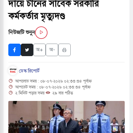
দায়ে চীনের সাবেক সরকারি
ংলা ছাড়লেন জনপ্রিয় ভারতীয় সাংবাদিক ময়ূখ রঞ্জন
কর্মকর্তার মৃত্যুদণ্ড
নিউজটি শুনুন
শোন অ্যারেস্ট আবেদন, বরগুনার এসআইয়ের বিরুদ্ধে
অ+
অ-
ি জাদুঘর নতুন বাংলাদেশের পথচলার কেন্দ্র হবে: ড.
ডেস্ক রিপোর্ট
আপলোড সময় : ০৮-০৭-২০২৬ ০২:৩৩:৩৪ পূর্বাহ্ন
 বিভিন্ন খাতে সৌদির বিনিয়োগের আহবান প্রধানমন্ত্রীর
আপডেট সময় : ০৮-০৭-২০২৬ ০২:৩৩:৩৪ পূর্বাহ্ন
২ মিনিট পড়ার সময়
২৯ বার পঠিত
হামলায় ছাত্রদল ও ছাত্রলীগের আচরণ ইসরায়েলের
লের পথে ইসরায়েলীরা,হাতছাড়ার ঝুঁকিতে জরুরি