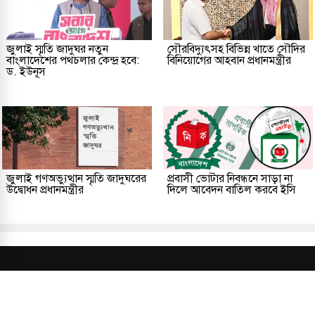
জুলাই স্মৃতি জাদুঘর নতুন
সৌরবিদ্যুৎসহ বিভিন্ন খাতে সৌদির
বাংলাদেশের পথচলার কেন্দ্র হবে:
বিনিয়োগের আহবান প্রধানমন্ত্রীর
ড. ইউনূস
জুলাই গণঅভ্যুত্থান স্মৃতি জাদুঘরের
প্রবাসী ভোটার নিবন্ধনে সাড়া না
উদ্বোধন প্রধানমন্ত্রীর
দিলে আবেদন বাতিল করবে ইসি
প্রকাশক ও সম্পাদকীয়
আমাদের সম্পর্কে
যোগাযোগ
তথ্য