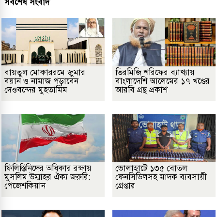
সর্বশেষ সংবাদ
বায়তুল মোকাররমে জুমার
তিরমিজি শরিফের ব্যাখ্যায়
বয়ান ও নামাজ পড়াবেন
বাংলাদেশি আলেমের ১৭ খণ্ডের
দেওবন্দের মুহতামিম
আরবি গ্রন্থ প্রকাশ
ফিলিস্তিনিদের অধিকার রক্ষায়
ভোলাহাটে ১৩৫ বোতল
মুসলিম উম্মাহর ঐক্য জরুরি:
ফেনসিডিলসহ মাদক ব্যবসায়ী
পেজেশকিয়ান
গ্রেপ্তার