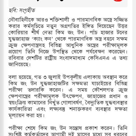
ছবি: সংগৃহীত
ত্তর কোরিয়ার ক্ষেপণাস্ত্র ইউনিট মোতায়েন করা হয়েছে:
নৌবাহিনীকে আরও শক্তিশালী ও পারমাণবিক অস্ত্রে সজ্জিত
করার কর্মসূচিতে নতুন অগ্রগতির ইঙ্গিত দিয়েছেন উত্তর
কোরিয়ার শীর্ষ নেতা কিম জং উন। পাঁচ হাজার টনের
যুদ্ধজাহাজ ‘ক্যাং কন’ থেকে পারমাণবিক অস্ত্র বহনে সক্ষম
যুত্থান স্মৃতি জাদুঘরের উদ্বোধন প্রধানমন্ত্রীর
ক্রুজ ক্ষেপণাস্ত্রসহ বিভিন্ন আধুনিক অস্ত্রের পরীক্ষামূলক
প্রয়োগ তিনি নিজে উপস্থিত থেকে পর্যবেক্ষণ করেছেন।
রে ইয়েমেন উপকূলে হামলার শিকার ভারতীয় জাহাজ
রবিবার দেশটির রাষ্ট্রীয় সংবাদমাধ্যম কেসিএনএ এ তথ্য
জানিয়েছে।
বলা হয়েছে, গত ৩ জুলাই উপকূলীয় এলাকায় অবস্থান করে
্য পর্যালোচনায় পোশাক রপ্তানিতে দ্বিতীয় স্থানে বাংলাদেশ
কিম জং উন যুদ্ধজাহাজটির সক্ষমতা যাচাইয়ের বিভিন্ন
পরীক্ষা তদারকি করেন। এ সময় কৌশলগত ক্রুজ
িহাসিক জুলাই গণঅভ্যুত্থান দিবস
ক্ষেপণাস্ত্রের পরীক্ষামূলক উৎক্ষেপণ, জাহাজের প্রধান ও
স্বয়ংক্রিয় কামানের নিখুঁত গোলাবর্ষণ, বৈদ্যুতিক যুদ্ধব্যবস্থার
মামলায় একমাত্র আসামি অবসরপ্রাপ্ত সেনাসদস্য জামিনে
কার্যকারিতা এবং লক্ষ্যবস্তু শনাক্তকরণ ব্যবস্থার দক্ষতা
মূল্যায়ন করা হয়।
পরীক্ষা শেষে কিম জং উন সন্তোষ প্রকাশ করেন। তিনি
 তাপবিদ্যুৎ কেন্দ্রের ইউনিট-১ এ আবারও বিদ্যুৎ উৎপাদন
সংশ্লিষ্ট কর্মকর্তাদের আগামী দুই মাসের মধ্যে সব ধরনের