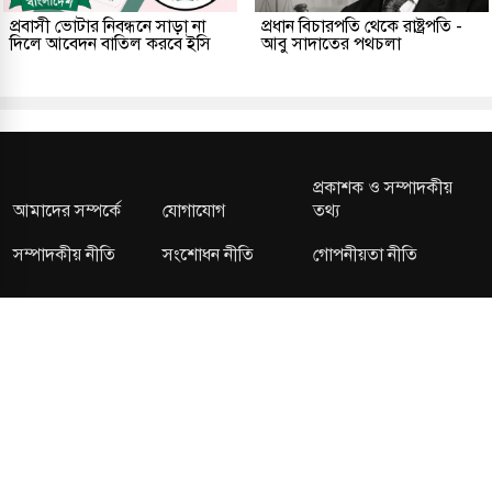
প্রবাসী ভোটার নিবন্ধনে সাড়া না
প্রধান বিচারপতি থেকে রাষ্ট্রপতি -
দিলে আবেদন বাতিল করবে ইসি
আবু সাদাতের পথচলা
প্রকাশক ও সম্পাদকীয়
আমাদের সম্পর্কে
যোগাযোগ
তথ্য
সম্পাদকীয় নীতি
সংশোধন নীতি
গোপনীয়তা নীতি
লাইসেন্স নং: TRAD/DNCC/013106/2024 বার্তা বিভাগ:
news@kalerdiganta.com
অফিস:
info@kalerdiganta.com
যোগাযোগ: মিরপুর, শেওড়াপাড়া হটলাইন: 09638001009
চাকুরী:
hr@kalerdiganta.com