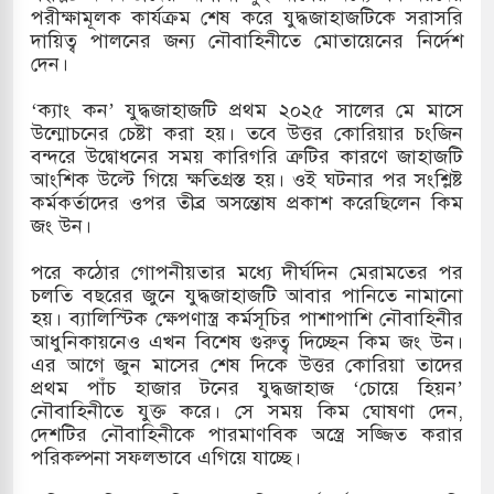
পরীক্ষামূলক কার্যক্রম শেষ করে যুদ্ধজাহাজটিকে সরাসরি
দায়িত্ব পালনের জন্য নৌবাহিনীতে মোতায়েনের নির্দেশ
দেন।
তিয়া-কুতুবদিয়া শিপিং চ্যানেলে জালের জড়ালে মারাত্মক
‘ক্যাং কন’ যুদ্ধজাহাজটি প্রথম ২০২৫ সালের মে মাসে
উন্মোচনের চেষ্টা করা হয়। তবে উত্তর কোরিয়ার চংজিন
বন্দরে উদ্বোধনের সময় কারিগরি ত্রুটির কারণে জাহাজটি
িন সিটিতে রুশ নাগরিকদের মারামারি: নিহত ১
আংশিক উল্টে গিয়ে ক্ষতিগ্রস্ত হয়। ওই ঘটনার পর সংশ্লিষ্ট
কর্মকর্তাদের ওপর তীব্র অসন্তোষ প্রকাশ করেছিলেন কিম
কাশিমপুর ভূমি অফিসের সব কর্মকর্তা-কর্মচারী বরখাস্ত
জং উন।
রের সেই ঐতিহাসিক "এক দফা" -র ২ বছর পূর্তি
পরে কঠোর গোপনীয়তার মধ্যে দীর্ঘদিন মেরামতের পর
চলতি বছরের জুনে যুদ্ধজাহাজটি আবার পানিতে নামানো
হয়। ব্যালিস্টিক ক্ষেপণাস্ত্র কর্মসূচির পাশাপাশি নৌবাহিনীর
আধুনিকায়নেও এখন বিশেষ গুরুত্ব দিচ্ছেন কিম জং উন।
এর আগে জুন মাসের শেষ দিকে উত্তর কোরিয়া তাদের
প্রথম পাঁচ হাজার টনের যুদ্ধজাহাজ ‘চোয়ে হিয়ন’
নৌবাহিনীতে যুক্ত করে। সে সময় কিম ঘোষণা দেন,
দেশটির নৌবাহিনীকে পারমাণবিক অস্ত্রে সজ্জিত করার
পরিকল্পনা সফলভাবে এগিয়ে যাচ্ছে।